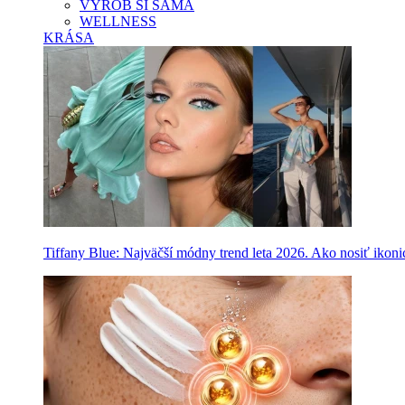
VYROB SI SAMA
WELLNESS
KRÁSA
Tiffany Blue: Najväčší módny trend leta 2026. Ako nosiť ikon