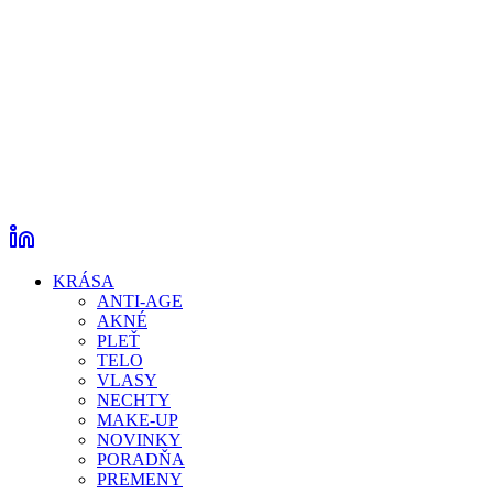
KRÁSA
ANTI-AGE
AKNÉ
PLEŤ
TELO
VLASY
NECHTY
MAKE-UP
NOVINKY
PORADŇA
PREMENY