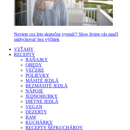
Neviete cez leto skutočne vypnúť? Slow living vás naučí
oddychovať bez výčitiek
VZŤAHY
RECEPTY
RAŇAJKY
OBEDY
VEČERE
POLIEVKY
MÄSITÉ JEDLÁ
BEZMÄSITÉ JEDLÁ
NÁPOJE
JEDNOHUBKY
DIÉTNE JEDLÁ
VEGAN
DEZERTY
RAW
KUCHÁRKY
RECEPTY ŠÉFKUCHÁROV