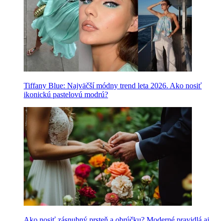
Tiffany Blue: Najväčší módny trend leta 2026. Ako nosiť
ikonickú pastelovú modrú?
Ako nosiť zásnubný prsteň a obrúčku? Moderné pravidlá aj