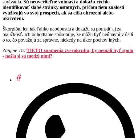
správania.
Sú neuveriteľne vnímaví a dokážu rýchlo
identifikovať slabé stránky ostatných, pričom tieto znalosti
využívajú vo svoj prospech, ak sa cítia ohrození alebo
ukrivdení.
Škorpióni len tak ľahko neodpustia a dokážu sa pomstiť aj za
maličkosť. Ich odhodlanie spôsobuje, že môžu byť neúnavní v úsilí
o to, čo považujú za správne, niekedy na úkor pocitov iných.
Zaujme Ťa:
TIETO znamenia zverokruhu, by nemali byť spolu
- našla si sa medzi nimi?