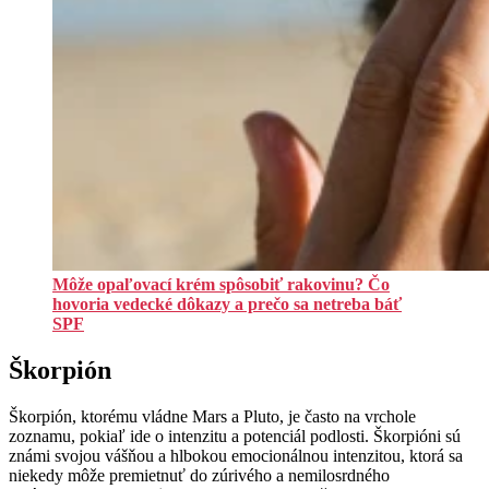
Môže opaľovací krém spôsobiť rakovinu? Čo
hovoria vedecké dôkazy a prečo sa netreba báť
SPF
Škorpión
Škorpión, ktorému vládne Mars a Pluto, je často na vrchole
zoznamu, pokiaľ ide o intenzitu a potenciál podlosti. Škorpióni sú
známi svojou vášňou a hlbokou emocionálnou intenzitou, ktorá sa
niekedy môže premietnuť do zúrivého a nemilosrdného