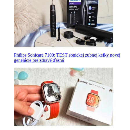
Philips Sonicare 7100: TEST sonickej zubnej kefky novej
generácie pre zdravé ďasná