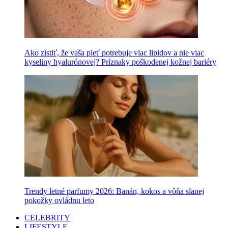
Ako zistiť, že vaša pleť potrebuje viac lipidov a nie viac
kyseliny hyalurónovej? Príznaky poškodenej kožnej bariéry
Trendy letné parfumy 2026: Banán, kokos a vôňa slanej
pokožky ovládnu leto
CELEBRITY
LIFESTYLE