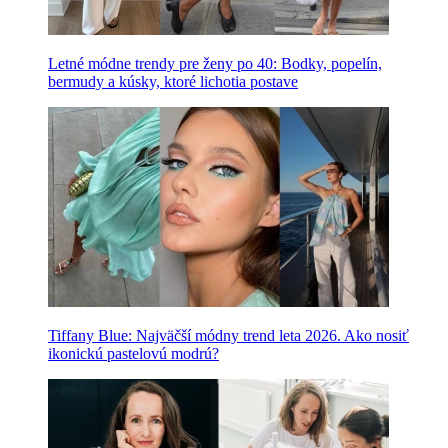
Letné módne trendy pre ženy po 40: Bodky, popelín,
bermudy a kúsky, ktoré lichotia postave
Tiffany Blue: Najväčší módny trend leta 2026. Ako nosiť
ikonickú pastelovú modrú?