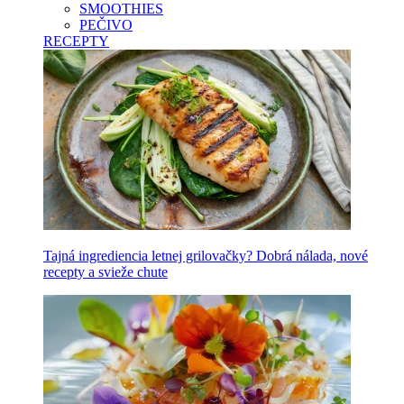
SMOOTHIES
PEČIVO
RECEPTY
Tajná ingrediencia letnej grilovačky? Dobrá nálada, nové
recepty a svieže chute