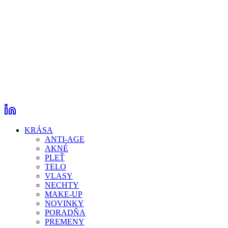
KRÁSA
ANTI-AGE
AKNÉ
PLEŤ
TELO
VLASY
NECHTY
MAKE-UP
NOVINKY
PORADŇA
PREMENY