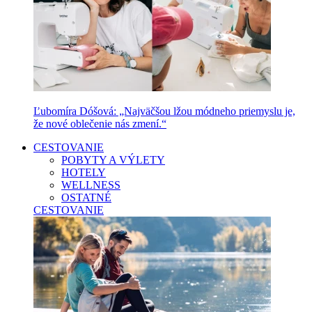
Ľubomíra Dóšová: „Najväčšou lžou módneho priemyslu je,
že nové oblečenie nás zmení.“
CESTOVANIE
POBYTY A VÝLETY
HOTELY
WELLNESS
OSTATNÉ
CESTOVANIE