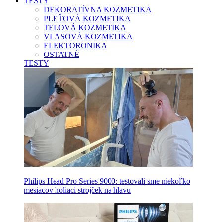
TESTY
DEKORATÍVNA KOZMETIKA
PLEŤOVÁ KOZMETIKA
TELOVÁ KOZMETIKA
VLASOVÁ KOZMETIKA
ELEKTORONIKA
OSTATNÉ
TESTY
Philips Head Pro Series 9000: testovali sme niekoľko
mesiacov holiaci strojček na hlavu