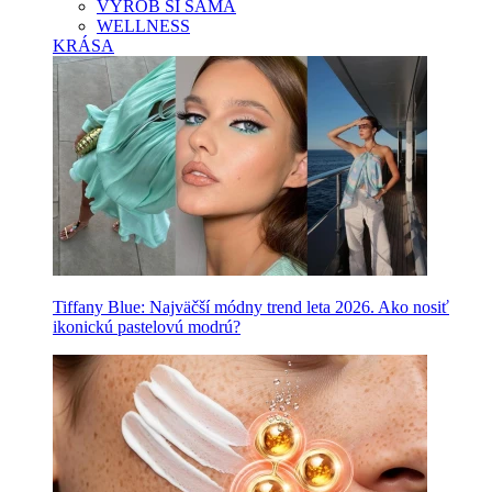
VYROB SI SAMA
WELLNESS
KRÁSA
Tiffany Blue: Najväčší módny trend leta 2026. Ako nosiť
ikonickú pastelovú modrú?