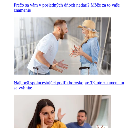
Prečo sa vám v posledných dňoch nedarí? Môže za to vaše
znamenie
Najhorší spolucestujúci podľa horoskopu: Týmto znameniam
sa vyhnite