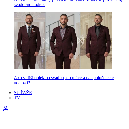
svadobné tradície
Ako sa líši oblek na svadbu, do práce a na spoločenské
udalosti?
SÚŤAŽE
TV