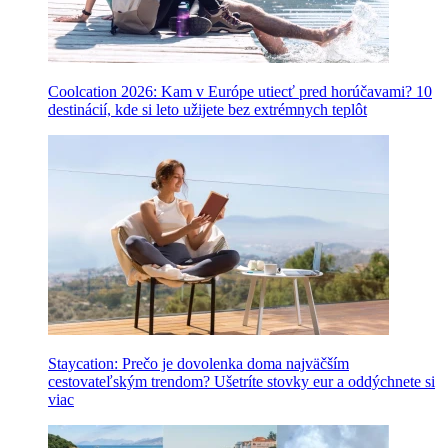
Coolcation 2026: Kam v Európe utiecť pred horúčavami? 10
destinácií, kde si leto užijete bez extrémnych teplôt
Staycation: Prečo je dovolenka doma najväčším
cestovateľským trendom? Ušetríte stovky eur a oddýchnete si
viac