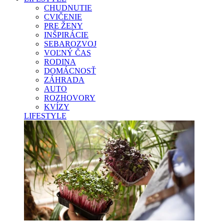
CHUDNUTIE
CVIČENIE
PRE ŽENY
INŠPIRÁCIE
SEBAROZVOJ
VOĽNÝ ČAS
RODINA
DOMÁCNOSŤ
ZÁHRADA
AUTO
ROZHOVORY
KVÍZY
LIFESTYLE