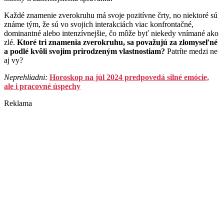
Každé znamenie zverokruhu má svoje pozitívne črty, no niektoré sú
známe tým, že sú vo svojich interakciách viac konfrontačné,
dominantné alebo intenzívnejšie, čo môže byť niekedy vnímané ako
zlé.
Ktoré tri znamenia zverokruhu, sa považujú za zlomyseľné
a podlé kvôli svojim prirodzeným vlastnostiam?
Patríte medzi ne
aj vy?
Neprehliadni:
Horoskop na júl 2024 predpovedá silné emócie,
ale i pracovné úspechy
Reklama