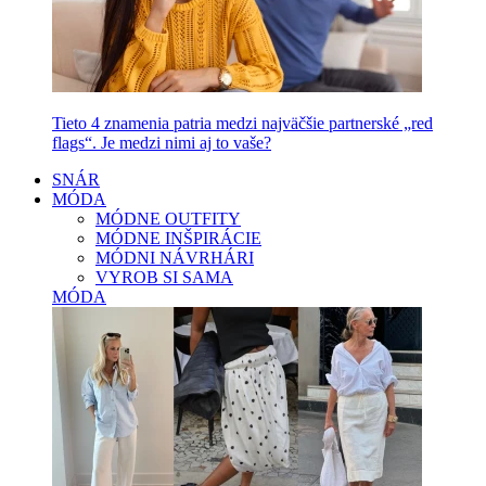
Tieto 4 znamenia patria medzi najväčšie partnerské „red
flags“. Je medzi nimi aj to vaše?
SNÁR
MÓDA
MÓDNE OUTFITY
MÓDNE INŠPIRÁCIE
MÓDNI NÁVRHÁRI
VYROB SI SAMA
MÓDA