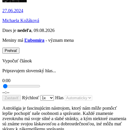
27.06.2024
Michaela Kožáková
Dnes je
nedeľa
, 09.08.2026
Meniny má
Ľubomíra
- význam mena
Prehrať
Vypočuť článok
Pripravujem slovenský hlas...
0:00
--:--
Rýchlosť
Hlas
Zastaviť
Astrológia je fascinujúcim nástrojom, ktorý nám môže pomôcť
lepšie pochopiť naše osobnosti a správanie. Každé znamenie
zverokruhu má svoje silné a slabé stránky, a kým niektoré znamenia
sú známe svojou láskavosťou a dobrosrdečnosťou, iné môžu mať
sklony k zákernejšiemu správaniu.