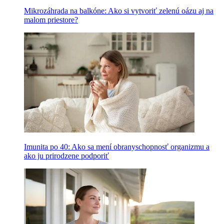
Mikrozáhrada na balkóne: Ako si vytvoriť zelenú oázu aj na
malom priestore?
Imunita po 40: Ako sa mení obranyschopnosť organizmu a
ako ju prirodzene podporiť