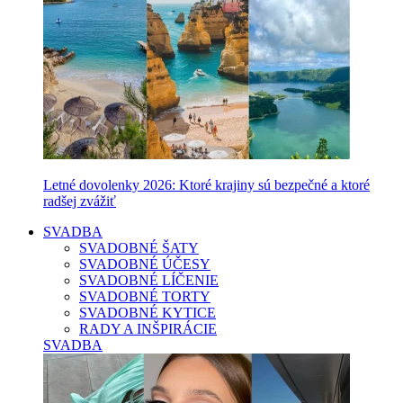
Letné dovolenky 2026: Ktoré krajiny sú bezpečné a ktoré
radšej zvážiť
SVADBA
SVADOBNÉ ŠATY
SVADOBNÉ ÚČESY
SVADOBNÉ LÍČENIE
SVADOBNÉ TORTY
SVADOBNÉ KYTICE
RADY A INŠPIRÁCIE
SVADBA