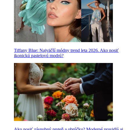
Tiffany Blue: Najväčší módny trend leta 2026. Ako nosiť
ikonickú pastelovú modrú?
Ako nosiť zásnubný prsteň a obrúčku? Moderné pravidlá aj