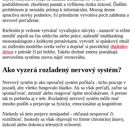
podráždenosti, zhoršenej pamäti a vyššiemu riziku úzkostí. Ďalším
problémom je neustály prístup k informáciám. Mozog denne
spracúva stovky podnetov, čo prirodzene vyvoláva pocit zahltenia a
nervové preťaženie.
Riešením je vedome vytvárať vyvažujúce návyky - nastaviť si režim
nerušiť aspoň na čas oddychu alebo práce, nahradiť multitasking
monotaskingom s krátkymi prestávkami, vytvoriť si spánkový rituál
so znížením modrého svetla večer a dopriať si pravidelný
digitálny
detox
v prírode či pri hobby. Takéto drobné zmeny pomáhajú
nervovému systému znovu nájsť rovnováhu.
Ako vyzerá rozladený nervový systém?
Nervový systém je ako operačný systém počítača - ticho pracuje v
pozadí, aby všetko fungovalo hladko. Ak sa však preťaží, začne sa
spomaľovať, mrznúť alebo reagovať úplne neočakávane. A presne
tak to prebieha aj v tele. Rozladený nervový systém môže mať
mnoho podôb a prejavuje sa fyzicky, emocionálne aj kognitívne.
Niekedy sú tieto prejavy nenápadné - občasná nespavosť či
roztržitosť. Inokedy sa však objavujú vo forme chronickej únavy,
úzkostí alebo dokonca telesných ochorení.