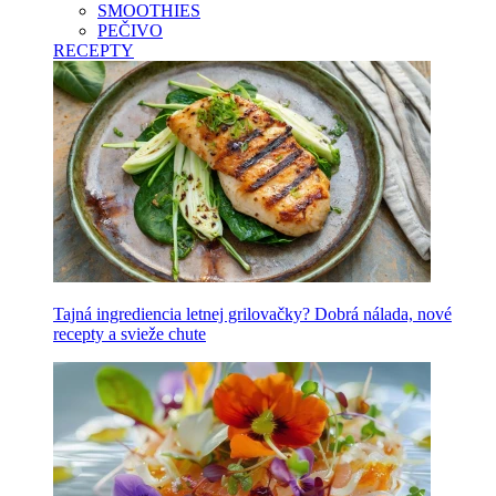
SMOOTHIES
PEČIVO
RECEPTY
Tajná ingrediencia letnej grilovačky? Dobrá nálada, nové
recepty a svieže chute