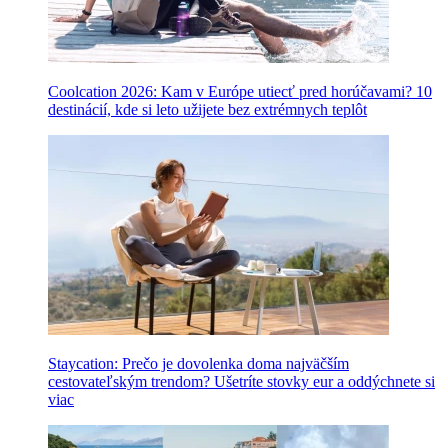
Coolcation 2026: Kam v Európe utiecť pred horúčavami? 10
destinácií, kde si leto užijete bez extrémnych teplôt
Staycation: Prečo je dovolenka doma najväčším
cestovateľským trendom? Ušetríte stovky eur a oddýchnete si
viac