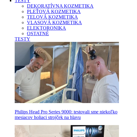
TESTY
DEKORATÍVNA KOZMETIKA
PLEŤOVÁ KOZMETIKA
TELOVÁ KOZMETIKA
VLASOVÁ KOZMETIKA
ELEKTORONIKA
OSTATNÉ
TESTY
Philips Head Pro Series 9000: testovali sme niekoľko
mesiacov holiaci strojček na hlavu