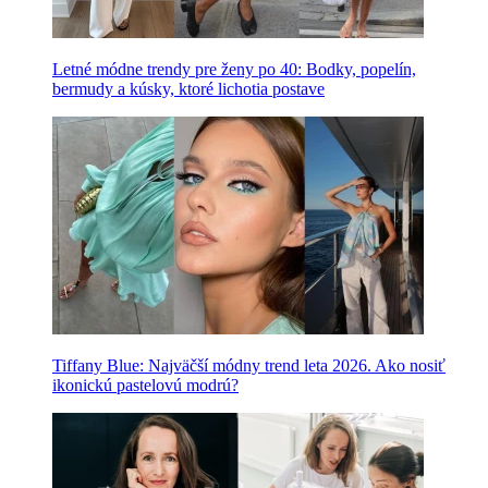
Letné módne trendy pre ženy po 40: Bodky, popelín,
bermudy a kúsky, ktoré lichotia postave
Tiffany Blue: Najväčší módny trend leta 2026. Ako nosiť
ikonickú pastelovú modrú?