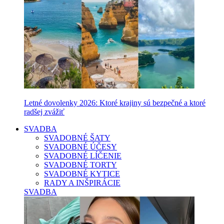
Letné dovolenky 2026: Ktoré krajiny sú bezpečné a ktoré
radšej zvážiť
SVADBA
SVADOBNÉ ŠATY
SVADOBNÉ ÚČESY
SVADOBNÉ LÍČENIE
SVADOBNÉ TORTY
SVADOBNÉ KYTICE
RADY A INŠPIRÁCIE
SVADBA