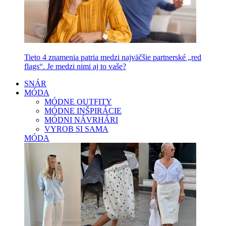
Tieto 4 znamenia patria medzi najväčšie partnerské „red
flags“. Je medzi nimi aj to vaše?
SNÁR
MÓDA
MÓDNE OUTFITY
MÓDNE INŠPIRÁCIE
MÓDNI NÁVRHÁRI
VYROB SI SAMA
MÓDA