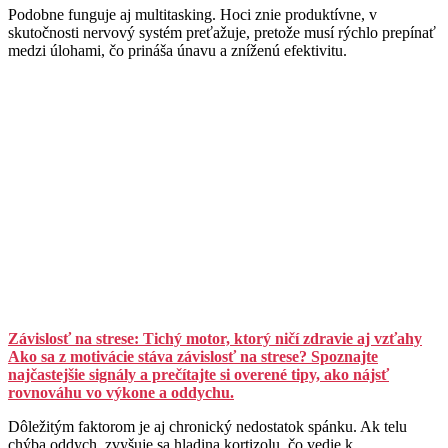
Podobne funguje aj multitasking. Hoci znie produktívne, v
skutočnosti nervový systém preťažuje, pretože musí rýchlo prepínať
medzi úlohami, čo prináša únavu a zníženú efektivitu.
Závislosť na strese: Tichý motor, ktorý ničí zdravie aj vzťahy
Ako sa z motivácie stáva závislosť na strese? Spoznajte
najčastejšie signály a prečítajte si overené tipy, ako nájsť
rovnováhu vo výkone a oddychu.
Dôležitým faktorom je aj chronický nedostatok spánku. Ak telu
chýba oddych, zvyšuje sa hladina kortizolu, čo vedie k