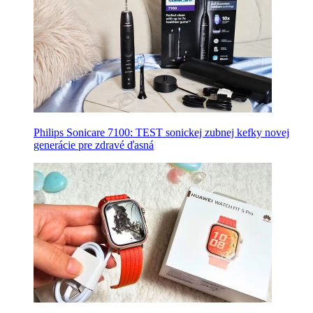
Philips Sonicare 7100: TEST sonickej zubnej kefky novej
generácie pre zdravé ďasná