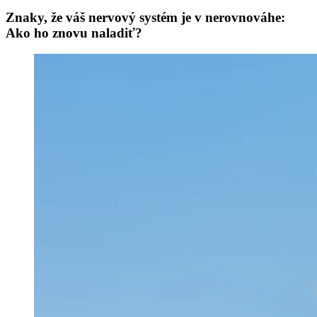
Znaky, že váš nervový systém je v nerovnováhe:
Ako ho znovu naladiť?