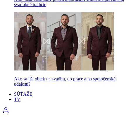
svadobné tradície
Ako sa líši oblek na svadbu, do práce a na spoločenské
udalosti?
SÚŤAŽE
TV