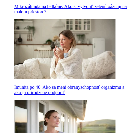
Mikrozáhrada na balkóne: Ako si vytvoriť zelenú oázu aj na
malom priestore?
Imunita po 40: Ako sa mení obranyschopnosť organizmu a
ako ju prirodzene podporiť