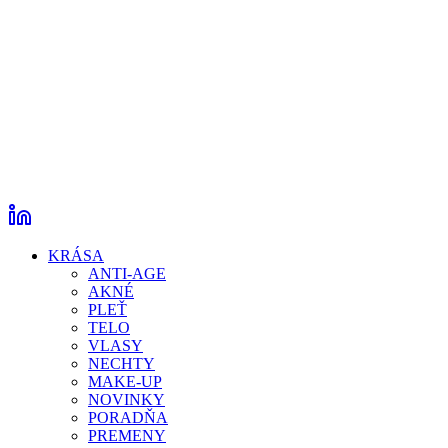
KRÁSA
ANTI-AGE
AKNÉ
PLEŤ
TELO
VLASY
NECHTY
MAKE-UP
NOVINKY
PORADŇA
PREMENY