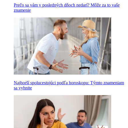
Prečo sa vám v posledných dňoch nedarí? Môže za to vaše
znamenie
Najhorší spolucestujúci podľa horoskopu: Týmto znameniam
sa vyhnite