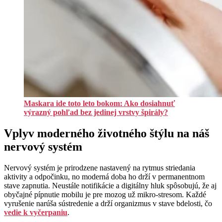
Maskara ide toto leto bokom: Ako dosiahnuť
výrazný pohľad bez jedinej vrstvy špirály?
Vplyv moderného životného štýlu na náš
nervový systém
Nervový systém je prirodzene nastavený na rytmus striedania
aktivity a odpočinku, no moderná doba ho drží v permanentnom
stave zapnutia. Neustále notifikácie a digitálny hluk spôsobujú, že aj
obyčajné pípnutie mobilu je pre mozog už mikro-stresom. Každé
vyrušenie narúša sústredenie a drží organizmus v stave bdelosti, čo
vedie k vyčerpaniu
.