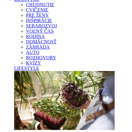
CHUDNUTIE
CVIČENIE
PRE ŽENY
INŠPIRÁCIE
SEBAROZVOJ
VOĽNÝ ČAS
RODINA
DOMÁCNOSŤ
ZÁHRADA
AUTO
ROZHOVORY
KVÍZY
LIFESTYLE