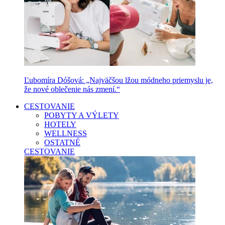
Ľubomíra Dóšová: „Najväčšou lžou módneho priemyslu je,
že nové oblečenie nás zmení.“
CESTOVANIE
POBYTY A VÝLETY
HOTELY
WELLNESS
OSTATNÉ
CESTOVANIE