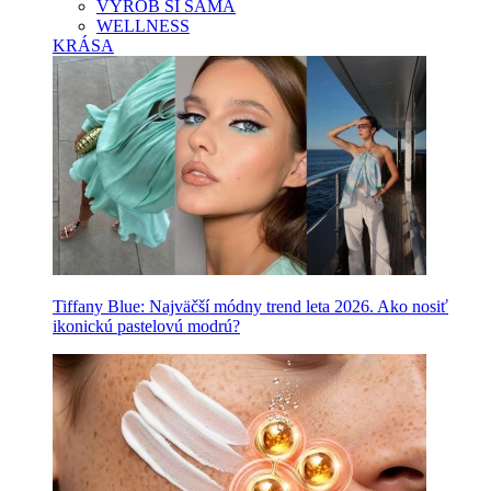
VYROB SI SAMA
WELLNESS
KRÁSA
Tiffany Blue: Najväčší módny trend leta 2026. Ako nosiť
ikonickú pastelovú modrú?