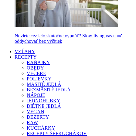
Neviete cez leto skutočne vypnúť? Slow living vás naučí
oddychovať bez výčitiek
VZŤAHY
RECEPTY
RAŇAJKY
OBEDY
VEČERE
POLIEVKY
MÄSITÉ JEDLÁ
BEZMÄSITÉ JEDLÁ
NÁPOJE
JEDNOHUBKY
DIÉTNE JEDLÁ
VEGAN
DEZERTY
RAW
KUCHÁRKY
RECEPTY ŠÉFKUCHÁROV