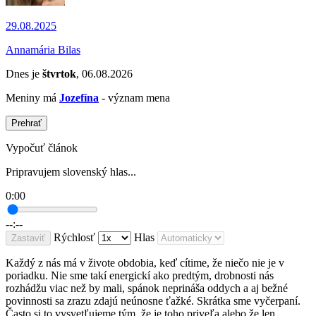
29.08.2025
Annamária Bilas
Dnes je
štvrtok
, 06.08.2026
Meniny má
Jozefína
- význam mena
Prehrať
Vypočuť článok
Pripravujem slovenský hlas...
0:00
--:--
Rýchlosť
Hlas
Zastaviť
Každý z nás má v živote obdobia, keď cítime, že niečo nie je v
poriadku. Nie sme takí energickí ako predtým, drobnosti nás
rozhádžu viac než by mali, spánok neprináša oddych a aj bežné
povinnosti sa zrazu zdajú neúnosne ťažké. Skrátka sme vyčerpaní.
Často si to vysvetľujeme tým, že je toho priveľa alebo že len