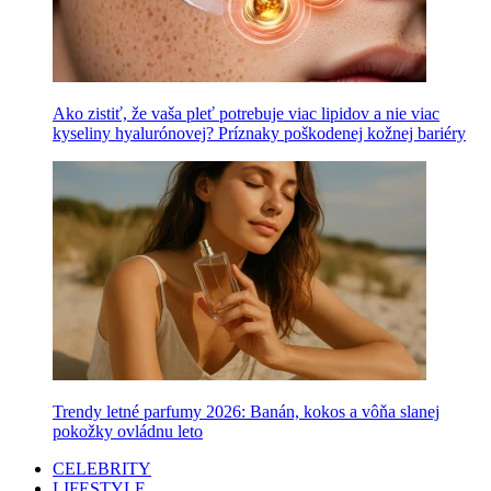
Ako zistiť, že vaša pleť potrebuje viac lipidov a nie viac
kyseliny hyalurónovej? Príznaky poškodenej kožnej bariéry
Trendy letné parfumy 2026: Banán, kokos a vôňa slanej
pokožky ovládnu leto
CELEBRITY
LIFESTYLE