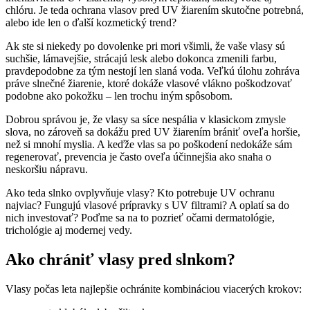
chlóru. Je teda ochrana vlasov pred UV žiarením skutočne potrebná,
alebo ide len o ďalší kozmetický trend?
Ak ste si niekedy po dovolenke pri mori všimli, že vaše vlasy sú
suchšie, lámavejšie, strácajú lesk alebo dokonca zmenili farbu,
pravdepodobne za tým nestojí len slaná voda. Veľkú úlohu zohráva
práve slnečné žiarenie, ktoré dokáže vlasové vlákno poškodzovať
podobne ako pokožku – len trochu iným spôsobom.
Dobrou správou je, že vlasy sa síce nespália v klasickom zmysle
slova, no zároveň sa dokážu pred UV žiarením brániť oveľa horšie,
než si mnohí myslia. A keďže vlas sa po poškodení nedokáže sám
regenerovať, prevencia je často oveľa účinnejšia ako snaha o
neskoršiu nápravu.
Ako teda slnko ovplyvňuje vlasy? Kto potrebuje UV ochranu
najviac? Fungujú vlasové prípravky s UV filtrami? A oplatí sa do
nich investovať? Poďme sa na to pozrieť očami dermatológie,
trichológie aj modernej vedy.
Ako chrániť vlasy pred slnkom?
Vlasy počas leta najlepšie ochránite kombináciou viacerých krokov: