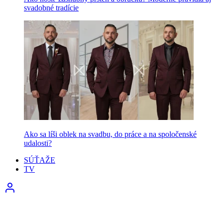
svadobné tradície
Ako sa líši oblek na svadbu, do práce a na spoločenské
udalosti?
SÚŤAŽE
TV