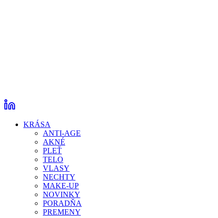
KRÁSA
ANTI-AGE
AKNÉ
PLEŤ
TELO
VLASY
NECHTY
MAKE-UP
NOVINKY
PORADŇA
PREMENY