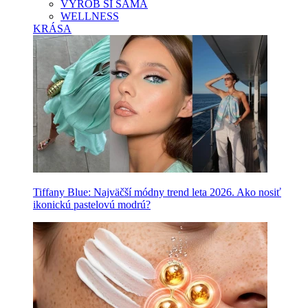
VYROB SI SAMA
WELLNESS
KRÁSA
Tiffany Blue: Najväčší módny trend leta 2026. Ako nosiť
ikonickú pastelovú modrú?