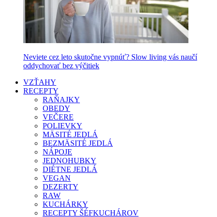
Neviete cez leto skutočne vypnúť? Slow living vás naučí
oddychovať bez výčitiek
VZŤAHY
RECEPTY
RAŇAJKY
OBEDY
VEČERE
POLIEVKY
MÄSITÉ JEDLÁ
BEZMÄSITÉ JEDLÁ
NÁPOJE
JEDNOHUBKY
DIÉTNE JEDLÁ
VEGAN
DEZERTY
RAW
KUCHÁRKY
RECEPTY ŠÉFKUCHÁROV