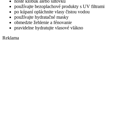
noste klobúk alebo šiltovku
používajte bezoplachové produkty s UV filtrami
po kúpaní opláchnite vlasy čistou vodou
používajte hydratačné masky
obmedzte žehlenie a fénovanie
pravidelne hydratujte vlasové vlákno
Reklama