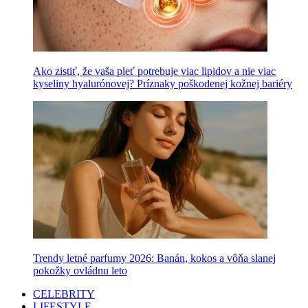
Ako zistiť, že vaša pleť potrebuje viac lipidov a nie viac
kyseliny hyalurónovej? Príznaky poškodenej kožnej bariéry
Trendy letné parfumy 2026: Banán, kokos a vôňa slanej
pokožky ovládnu leto
CELEBRITY
LIFESTYLE