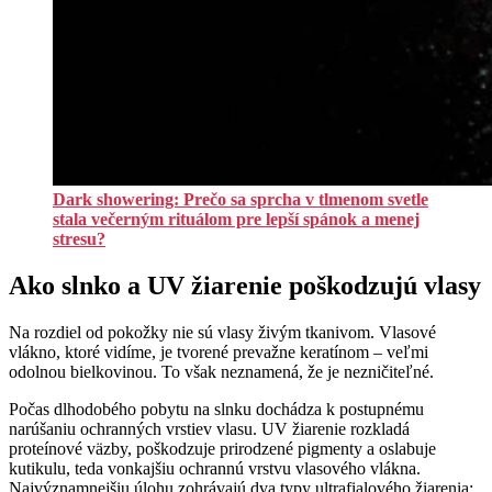
Dark showering: Prečo sa sprcha v tlmenom svetle
stala večerným rituálom pre lepší spánok a menej
stresu?
Ako slnko a UV žiarenie poškodzujú vlasy
Na rozdiel od pokožky nie sú vlasy živým tkanivom. Vlasové
vlákno, ktoré vidíme, je tvorené prevažne keratínom – veľmi
odolnou bielkovinou. To však neznamená, že je nezničiteľné.
Počas dlhodobého pobytu na slnku dochádza k postupnému
narúšaniu ochranných vrstiev vlasu. UV žiarenie rozkladá
proteínové väzby, poškodzuje prirodzené pigmenty a oslabuje
kutikulu, teda vonkajšiu ochrannú vrstvu vlasového vlákna.
Najvýznamnejšiu úlohu zohrávajú dva typy ultrafialového žiarenia: