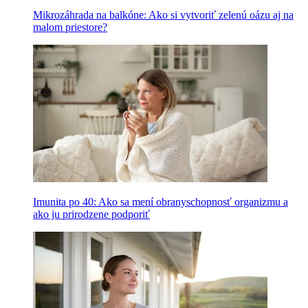
Mikrozáhrada na balkóne: Ako si vytvoriť zelenú oázu aj na
malom priestore?
Imunita po 40: Ako sa mení obranyschopnosť organizmu a
ako ju prirodzene podporiť