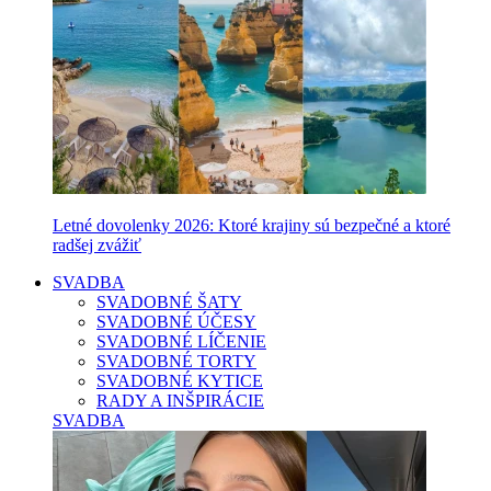
Letné dovolenky 2026: Ktoré krajiny sú bezpečné a ktoré
radšej zvážiť
SVADBA
SVADOBNÉ ŠATY
SVADOBNÉ ÚČESY
SVADOBNÉ LÍČENIE
SVADOBNÉ TORTY
SVADOBNÉ KYTICE
RADY A INŠPIRÁCIE
SVADBA