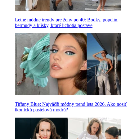
Letné módne trendy pre ženy po 40: Bodky, popelín,
bermudy a kúsky, ktoré lichotia postave
Tiffany Blue: Najväčší módny trend leta 2026. Ako nosiť
ikonickú pastelovú modrú?