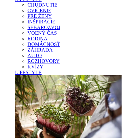
CHUDNUTIE
CVIČENIE
PRE ŽENY
INŠPIRÁCIE
SEBAROZVOJ
VOĽNÝ ČAS
RODINA
DOMÁCNOSŤ
ZÁHRADA
AUTO
ROZHOVORY
KVÍZY
LIFESTYLE