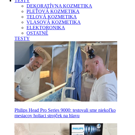
TESTY
DEKORATÍVNA KOZMETIKA
PLEŤOVÁ KOZMETIKA
TELOVÁ KOZMETIKA
VLASOVÁ KOZMETIKA
ELEKTORONIKA
OSTATNÉ
TESTY
Philips Head Pro Series 9000: testovali sme niekoľko
mesiacov holiaci strojček na hlavu