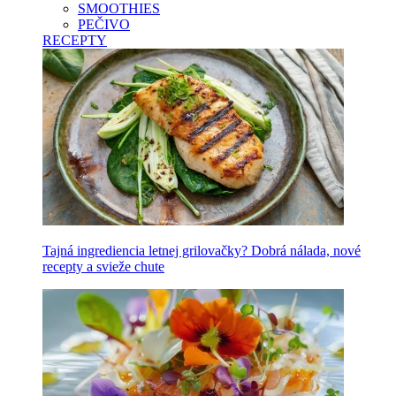
SMOOTHIES
PEČIVO
RECEPTY
Tajná ingrediencia letnej grilovačky? Dobrá nálada, nové
recepty a svieže chute