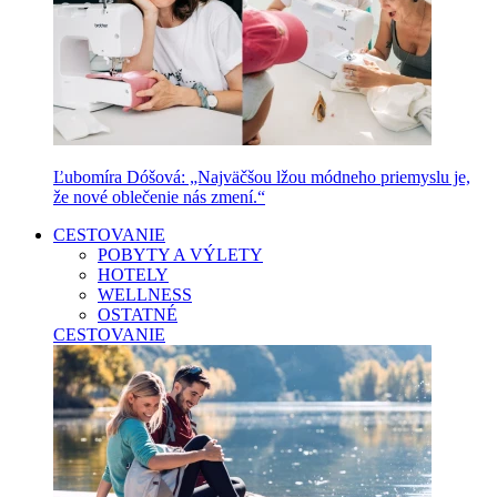
Ľubomíra Dóšová: „Najväčšou lžou módneho priemyslu je,
že nové oblečenie nás zmení.“
CESTOVANIE
POBYTY A VÝLETY
HOTELY
WELLNESS
OSTATNÉ
CESTOVANIE