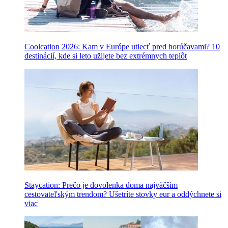
Coolcation 2026: Kam v Európe utiecť pred horúčavami? 10
destinácií, kde si leto užijete bez extrémnych teplôt
Staycation: Prečo je dovolenka doma najväčším
cestovateľským trendom? Ušetríte stovky eur a oddýchnete si
viac