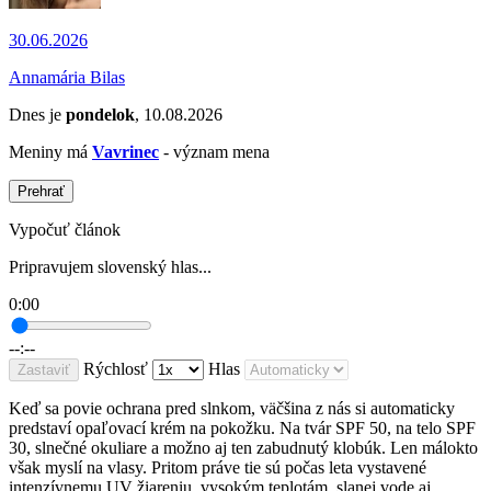
30.06.2026
Annamária Bilas
Dnes je
pondelok
, 10.08.2026
Meniny má
Vavrinec
- význam mena
Prehrať
Vypočuť článok
Pripravujem slovenský hlas...
0:00
--:--
Rýchlosť
Hlas
Zastaviť
Keď sa povie ochrana pred slnkom, väčšina z nás si automaticky
predstaví opaľovací krém na pokožku. Na tvár SPF 50, na telo SPF
30, slnečné okuliare a možno aj ten zabudnutý klobúk. Len málokto
však myslí na vlasy. Pritom práve tie sú počas leta vystavené
intenzívnemu UV žiareniu, vysokým teplotám, slanej vode aj