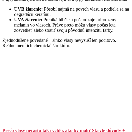
UVB žiarenie:
Pôsobí najmä na povrch vlasu a podieľa sa na
degradácii keratínu.
UVA žiarenie:
Preniká hlbšie a poškodzuje prirodzený
melanín vo vlasoch. Práve preto môžu vlasy počas leta
zosvetlieť alebo stratiť svoju pôvodnú intenzitu farby.
Zjednodušene povedané – slnko vlasy nevysuší len pocitovo.
Reálne mení ich chemickú štruktúru.
Prečo vlasy nerastú tak rýchlo, ako by mali? Skryté dôvody +