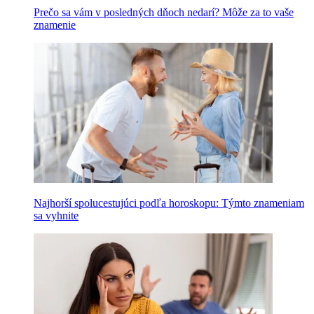
Prečo sa vám v posledných dňoch nedarí? Môže za to vaše
znamenie
Najhorší spolucestujúci podľa horoskopu: Týmto znameniam
sa vyhnite