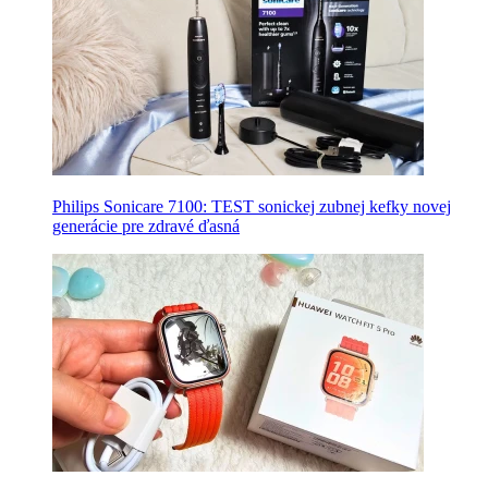
Philips Sonicare 7100: TEST sonickej zubnej kefky novej
generácie pre zdravé ďasná