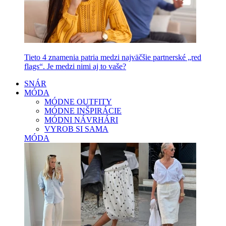
Tieto 4 znamenia patria medzi najväčšie partnerské „red
flags“. Je medzi nimi aj to vaše?
SNÁR
MÓDA
MÓDNE OUTFITY
MÓDNE INŠPIRÁCIE
MÓDNI NÁVRHÁRI
VYROB SI SAMA
MÓDA