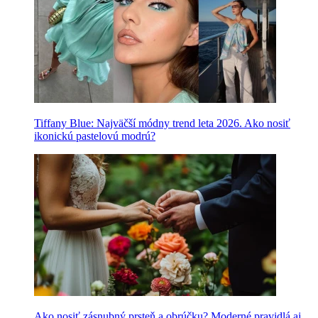
Tiffany Blue: Najväčší módny trend leta 2026. Ako nosiť
ikonickú pastelovú modrú?
Ako nosiť zásnubný prsteň a obrúčku? Moderné pravidlá aj