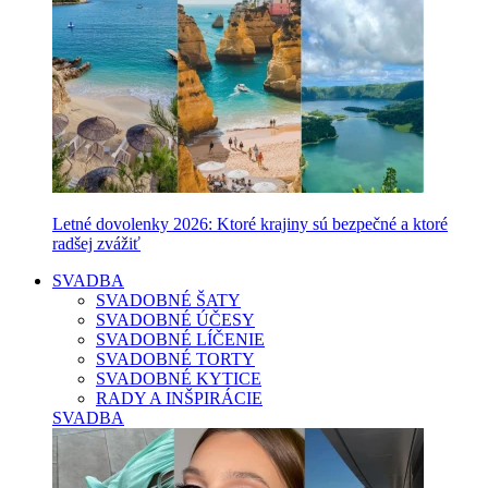
Letné dovolenky 2026: Ktoré krajiny sú bezpečné a ktoré
radšej zvážiť
SVADBA
SVADOBNÉ ŠATY
SVADOBNÉ ÚČESY
SVADOBNÉ LÍČENIE
SVADOBNÉ TORTY
SVADOBNÉ KYTICE
RADY A INŠPIRÁCIE
SVADBA