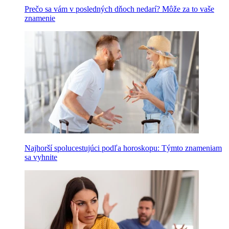
Prečo sa vám v posledných dňoch nedarí? Môže za to vaše
znamenie
Najhorší spolucestujúci podľa horoskopu: Týmto znameniam
sa vyhnite