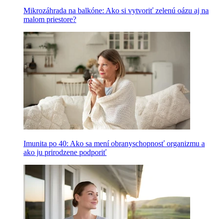
Mikrozáhrada na balkóne: Ako si vytvoriť zelenú oázu aj na
malom priestore?
Imunita po 40: Ako sa mení obranyschopnosť organizmu a
ako ju prirodzene podporiť