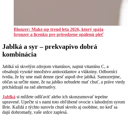
Blonzer: Make-up trend leta 2026, ktorý spája
bronzer a lícenku pre prirodzene opálenú pleť
Jablká a syr – prekvapivo dobrá
kombinácia
Jablká sú skvelým zdrojom vitamínov, najmä vitamínu C, a
obsahujú vysoké množstvo antioxidantov a vlákniny. Odborníci
tvrdia, že by sme mali denne zjesť aspoň dve jablká. Samozrejme,
občas sa určite stane, že na jablko nebudete mať chuť, a práve vtedy
prichádzajú na rad alternatívy.
Jablká
si môžete odšťaviť alebo ich skonzumovať tepelne
upravené. Upečte si s nami toto obľúbené ovocie s lahodným syrom
Brie. Každá z týchto surovín chutí skvelo aj osobitne, no keď sa
dajú dohromady, vaše srdce zaplesá.