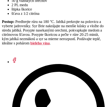
50 g vlašských orechov
2 PL medu
štipka škorice
šťava z 1/2 citróna
Postup:
Predhrejte rúru na 180 °C. Jablká prekrojte na polovicu a
vyberte jadrovníky. Syr Brie nakrájajte na menšie kúsky a vložte do
stredu jablká. Posypte nasekanými orechmi, pokvapkajte medom a
citrónovou šťavou. Posypte škoricou a pečte v rúre 20-25 minút,
kým jablká nezmäknú a syr sa mierne nerozpustí. Podávajte teplé,
ideálne s pohárom
bieleho vína
.