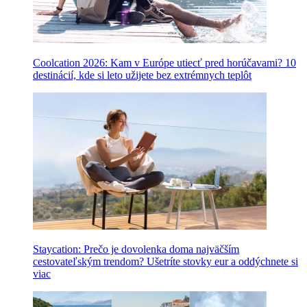
Coolcation 2026: Kam v Európe utiecť pred horúčavami? 10
destinácií, kde si leto užijete bez extrémnych teplôt
Staycation: Prečo je dovolenka doma najväčším
cestovateľským trendom? Ušetríte stovky eur a oddýchnete si
viac