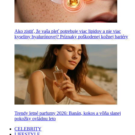
Ako zistiť, že vaša pleť potrebuje viac lipidov a nie viac
kyseliny hyalurónovej? Príznaky poškodenej kožnej bariéry
Trendy letné parfumy 2026: Banán, kokos a vôňa slanej
pokožky ovládnu leto
CELEBRITY
LIFESTYLE