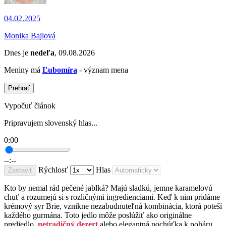
04.02.2025
Monika Bajlová
Dnes je
nedeľa
, 09.08.2026
Meniny má
Ľubomíra
- význam mena
Prehrať
Vypočuť článok
Pripravujem slovenský hlas...
0:00
--:--
Rýchlosť
Hlas
Zastaviť
Kto by nemal rád pečené jablká? Majú sladkú, jemne karamelovú
chuť a rozumejú si s rozličnými ingredienciami. Keď k nim pridáme
krémový syr Brie, vznikne nezabudnuteľná kombinácia, ktorá poteší
každého gurmána. Toto jedlo môže poslúžiť ako originálne
predjedlo,
netradičný dezert
alebo elegantná pochúťka k poháru