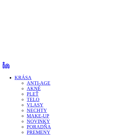
KRÁSA
ANTI-AGE
AKNÉ
PLEŤ
TELO
VLASY
NECHTY
MAKE-UP
NOVINKY
PORADŇA
PREMENY