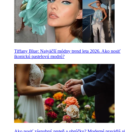
Tiffany Blue: Najväčší módny trend leta 2026. Ako nosiť
ikonickú pastelovú modrú?
Ako nosiť zásnubný prsteň a obrúčku? Moderné pravidlá aj