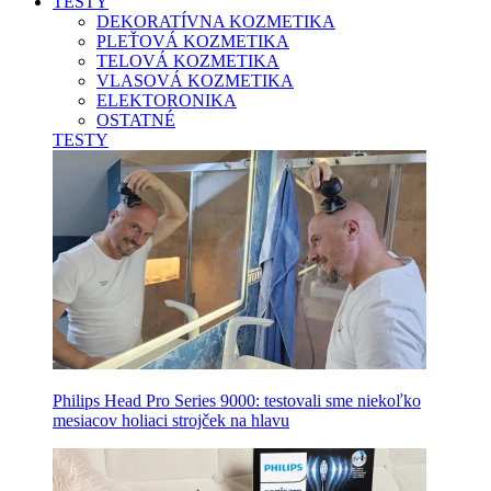
TESTY
DEKORATÍVNA KOZMETIKA
PLEŤOVÁ KOZMETIKA
TELOVÁ KOZMETIKA
VLASOVÁ KOZMETIKA
ELEKTORONIKA
OSTATNÉ
TESTY
Philips Head Pro Series 9000: testovali sme niekoľko
mesiacov holiaci strojček na hlavu