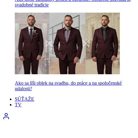
svadobné tradície
Ako sa líši oblek na svadbu, do práce a na spoločenské
udalosti?
SÚŤAŽE
TV