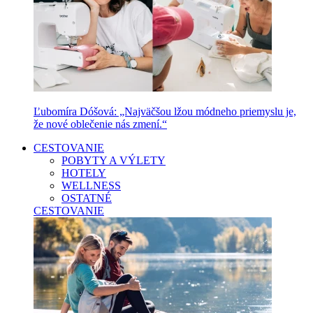
Ľubomíra Dóšová: „Najväčšou lžou módneho priemyslu je,
že nové oblečenie nás zmení.“
CESTOVANIE
POBYTY A VÝLETY
HOTELY
WELLNESS
OSTATNÉ
CESTOVANIE