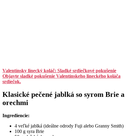
Valentínsky linecký koláč: Sladké srdiečkové pokušenie
Objavte sladké pokušenie Valentínskeho lineckého koláča
srdiečok.
Klasické pečené jablká so syrom Brie a
orechmi
Ingrediencie:
4 veľké jablká (ideálne odrody Fuji alebo Granny Smith)
100 g syra Brie