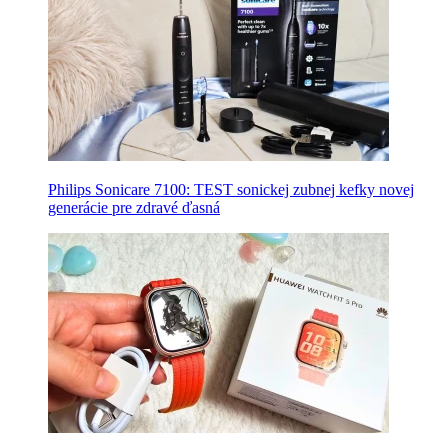
Philips Sonicare 7100: TEST sonickej zubnej kefky novej
generácie pre zdravé ďasná