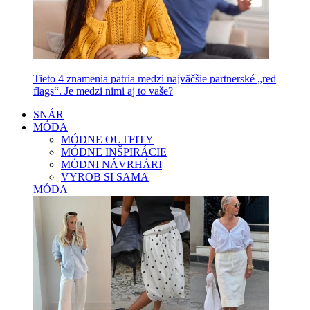
Tieto 4 znamenia patria medzi najväčšie partnerské „red
flags“. Je medzi nimi aj to vaše?
SNÁR
MÓDA
MÓDNE OUTFITY
MÓDNE INŠPIRÁCIE
MÓDNI NÁVRHÁRI
VYROB SI SAMA
MÓDA