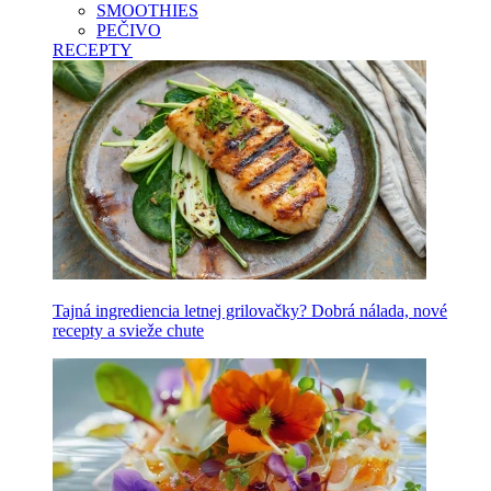
SMOOTHIES
PEČIVO
RECEPTY
Tajná ingrediencia letnej grilovačky? Dobrá nálada, nové
recepty a svieže chute