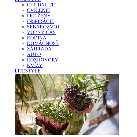
CHUDNUTIE
CVIČENIE
PRE ŽENY
INŠPIRÁCIE
SEBAROZVOJ
VOĽNÝ ČAS
RODINA
DOMÁCNOSŤ
ZÁHRADA
AUTO
ROZHOVORY
KVÍZY
LIFESTYLE