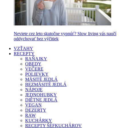
Neviete cez leto skutočne vypnúť? Slow living vás naučí
oddychovať bez výčitiek
VZŤAHY
RECEPTY
RAŇAJKY
OBEDY
VEČERE
POLIEVKY
MÄSITÉ JEDLÁ
BEZMÄSITÉ JEDLÁ
NÁPOJE
JEDNOHUBKY
DIÉTNE JEDLÁ
VEGAN
DEZERTY
RAW
KUCHÁRKY
RECEPTY ŠÉFKUCHÁROV