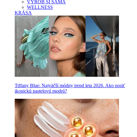
VYROB SI SAMA
WELLNESS
KRÁSA
Tiffany Blue: Najväčší módny trend leta 2026. Ako nosiť
ikonickú pastelovú modrú?