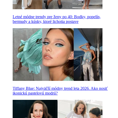
Letné módne trendy pre ženy po 40: Bodky, popelín,
bermudy a kúsky, ktoré lichotia postave
Tiffany Blue: Najväčší módny trend leta 2026. Ako nosiť
ikonickú pastelovú modrú?