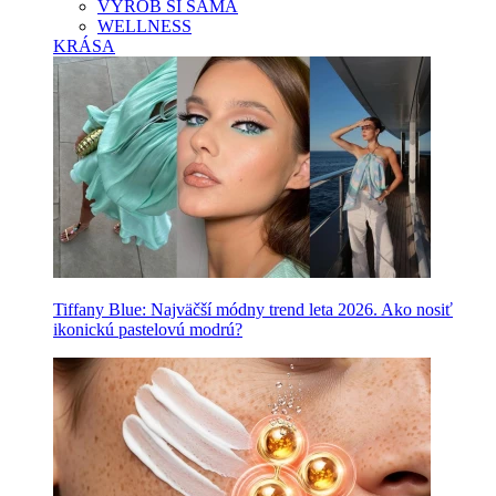
VYROB SI SAMA
WELLNESS
KRÁSA
Tiffany Blue: Najväčší módny trend leta 2026. Ako nosiť
ikonickú pastelovú modrú?