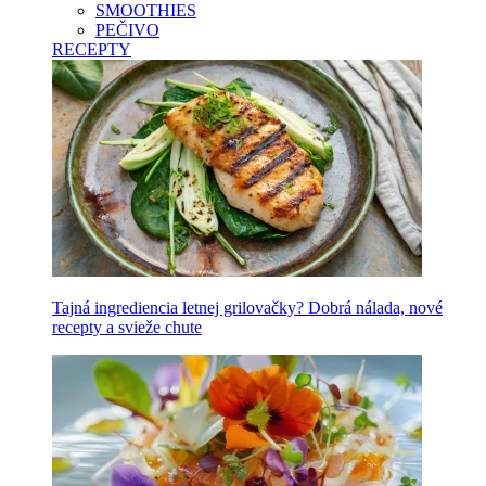
SMOOTHIES
PEČIVO
RECEPTY
Tajná ingrediencia letnej grilovačky? Dobrá nálada, nové
recepty a svieže chute