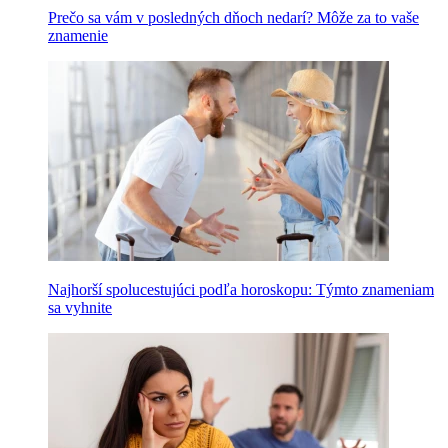
Prečo sa vám v posledných dňoch nedarí? Môže za to vaše
znamenie
Najhorší spolucestujúci podľa horoskopu: Týmto znameniam
sa vyhnite