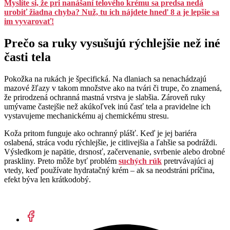
Myslíte si, že pri nanášaní telového krému sa predsa nedá
urobiť žiadna chyba? Nuž, tu ich nájdete hneď 8 a je lepšie sa
im vyvarovať!
Prečo sa ruky vysušujú rýchlejšie než iné
časti tela
Pokožka na rukách je špecifická. Na dlaniach sa nenachádzajú
mazové žľazy v takom množstve ako na tvári či trupe, čo znamená,
že prirodzená ochranná mastná vrstva je slabšia. Zároveň ruky
umývame častejšie než akúkoľvek inú časť tela a pravidelne ich
vystavujeme mechanickému aj chemickému stresu.
Koža pritom funguje ako ochranný plášť. Keď je jej bariéra
oslabená, stráca vodu rýchlejšie, je citlivejšia a ľahšie sa podráždi.
Výsledkom je napätie, drsnosť, začervenanie, svrbenie alebo drobné
praskliny. Preto môže byť problém
suchých rúk
pretrvávajúci aj
vtedy, keď používate hydratačný krém – ak sa neodstráni príčina,
efekt býva len krátkodobý.