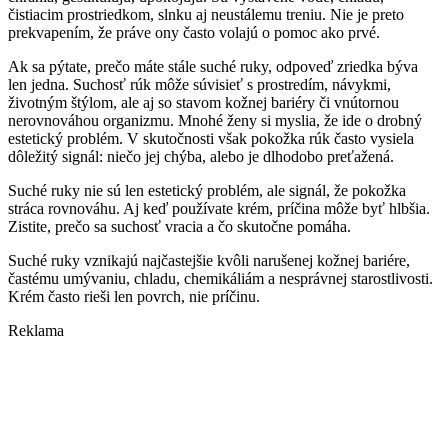
čistiacim prostriedkom, slnku aj neustálemu treniu. Nie je preto
prekvapením, že práve ony často volajú o pomoc ako prvé.
Ak sa pýtate, prečo máte stále suché ruky, odpoveď zriedka býva
len jedna. Suchosť rúk môže súvisieť s prostredím, návykmi,
životným štýlom, ale aj so stavom kožnej bariéry či vnútornou
nerovnováhou organizmu. Mnohé ženy si myslia, že ide o drobný
estetický problém. V skutočnosti však pokožka rúk často vysiela
dôležitý signál: niečo jej chýba, alebo je dlhodobo preťažená.
Suché ruky nie sú len estetický problém, ale signál, že pokožka
stráca rovnováhu. Aj keď používate krém, príčina môže byť hlbšia.
Zistite, prečo sa suchosť vracia a čo skutočne pomáha.
Suché ruky vznikajú najčastejšie kvôli narušenej kožnej bariére,
častému umývaniu, chladu, chemikáliám a nesprávnej starostlivosti.
Krém často rieši len povrch, nie príčinu.
Reklama