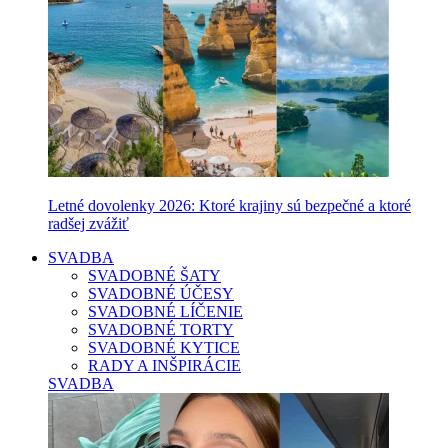
Letné dovolenky 2026: Ktoré krajiny sú bezpečné a ktoré
radšej zvážiť
SVADBA
SVADOBNÉ ŠATY
SVADOBNÉ ÚČESY
SVADOBNÉ LÍČENIE
SVADOBNÉ TORTY
SVADOBNÉ KYTICE
RADY A INŠPIRÁCIE
SVADBA