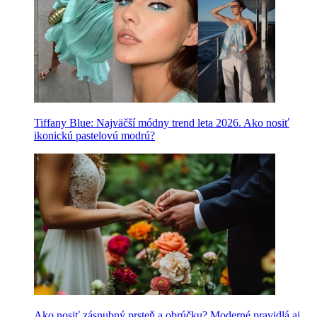
Tiffany Blue: Najväčší módny trend leta 2026. Ako nosiť
ikonickú pastelovú modrú?
Ako nosiť zásnubný prsteň a obrúčku? Moderné pravidlá aj