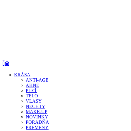
KRÁSA
ANTI-AGE
AKNÉ
PLEŤ
TELO
VLASY
NECHTY
MAKE-UP
NOVINKY
PORADŇA
PREMENY