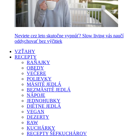
Neviete cez leto skutočne vypnúť? Slow living vás naučí
oddychovať bez výčitiek
VZŤAHY
RECEPTY
RAŇAJKY
OBEDY
VEČERE
POLIEVKY
MÄSITÉ JEDLÁ
BEZMÄSITÉ JEDLÁ
NÁPOJE
JEDNOHUBKY
DIÉTNE JEDLÁ
VEGAN
DEZERTY
RAW
KUCHÁRKY
RECEPTY ŠÉFKUCHÁROV