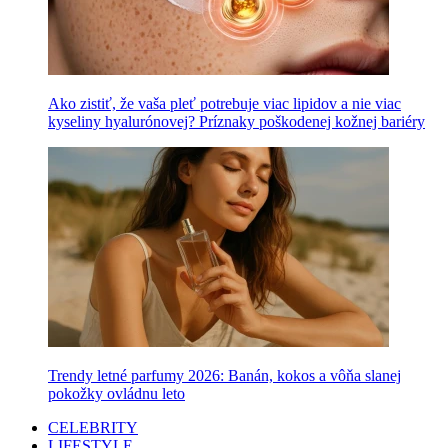
Ako zistiť, že vaša pleť potrebuje viac lipidov a nie viac
kyseliny hyalurónovej? Príznaky poškodenej kožnej bariéry
Trendy letné parfumy 2026: Banán, kokos a vôňa slanej
pokožky ovládnu leto
CELEBRITY
LIFESTYLE