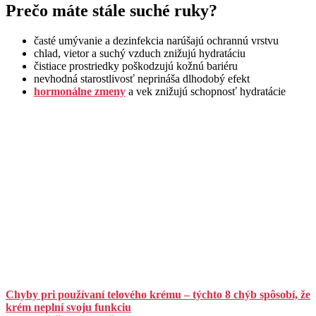
Prečo máte stále suché ruky?
časté umývanie a dezinfekcia narúšajú ochrannú vrstvu
chlad, vietor a suchý vzduch znižujú hydratáciu
čistiace prostriedky poškodzujú kožnú bariéru
nevhodná starostlivosť neprináša dlhodobý efekt
hormonálne zmeny
a vek znižujú schopnosť hydratácie
Chyby pri používaní telového krému – týchto 8 chýb spôsobí, že
krém neplní svoju funkciu