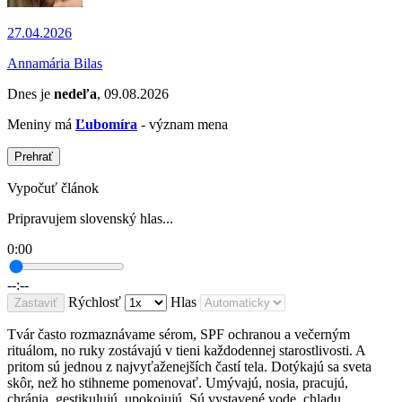
27.04.2026
Annamária Bilas
Dnes je
nedeľa
, 09.08.2026
Meniny má
Ľubomíra
- význam mena
Prehrať
Vypočuť článok
Pripravujem slovenský hlas...
0:00
--:--
Rýchlosť
Hlas
Zastaviť
Tvár často rozmaznávame sérom, SPF ochranou a večerným
rituálom, no ruky zostávajú v tieni každodennej starostlivosti. A
pritom sú jednou z najvyťaženejších častí tela. Dotýkajú sa sveta
skôr, než ho stihneme pomenovať. Umývajú, nosia, pracujú,
chránia, gestikulujú, upokojujú. Sú vystavené vode, chladu,