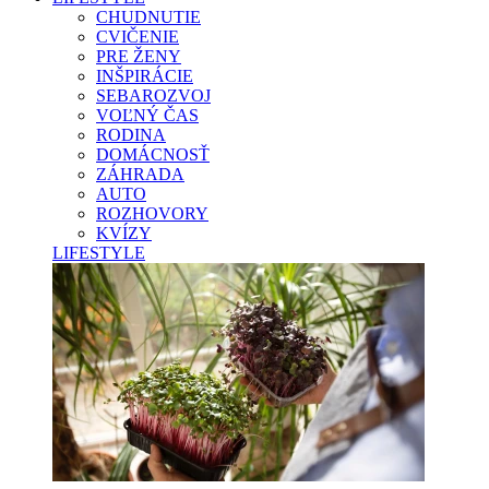
CHUDNUTIE
CVIČENIE
PRE ŽENY
INŠPIRÁCIE
SEBAROZVOJ
VOĽNÝ ČAS
RODINA
DOMÁCNOSŤ
ZÁHRADA
AUTO
ROZHOVORY
KVÍZY
LIFESTYLE