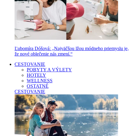
Ľubomíra Dóšová: „Najväčšou lžou módneho priemyslu je,
že nové oblečenie nás zmení.“
CESTOVANIE
POBYTY A VÝLETY
HOTELY
WELLNESS
OSTATNÉ
CESTOVANIE