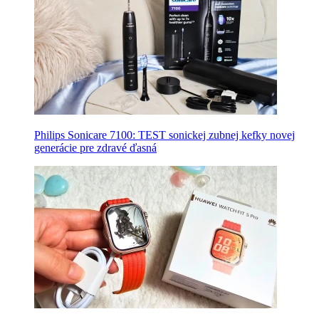
Philips Sonicare 7100: TEST sonickej zubnej kefky novej
generácie pre zdravé ďasná