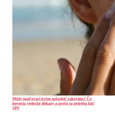
Môže opaľovací krém spôsobiť rakovinu? Čo
hovoria vedecké dôkazy a prečo sa netreba báť
SPF