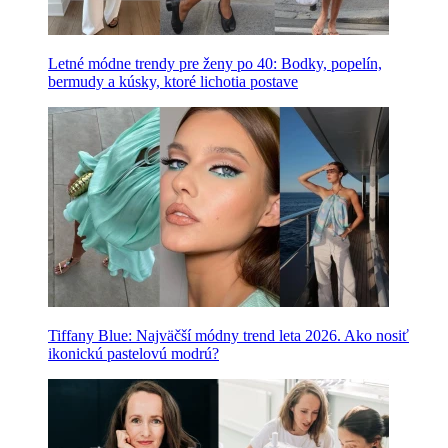
Letné módne trendy pre ženy po 40: Bodky, popelín,
bermudy a kúsky, ktoré lichotia postave
Tiffany Blue: Najväčší módny trend leta 2026. Ako nosiť
ikonickú pastelovú modrú?