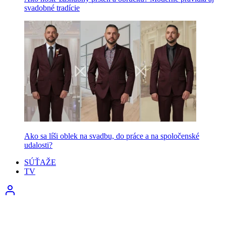
svadobné tradície
Ako sa líši oblek na svadbu, do práce a na spoločenské
udalosti?
SÚŤAŽE
TV