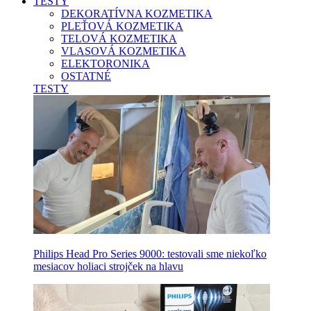
TESTY
DEKORATÍVNA KOZMETIKA
PLEŤOVÁ KOZMETIKA
TELOVÁ KOZMETIKA
VLASOVÁ KOZMETIKA
ELEKTORONIKA
OSTATNÉ
TESTY
Philips Head Pro Series 9000: testovali sme niekoľko
mesiacov holiaci strojček na hlavu