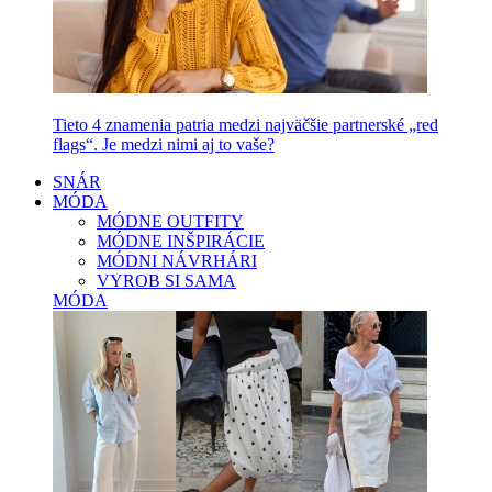
Tieto 4 znamenia patria medzi najväčšie partnerské „red
flags“. Je medzi nimi aj to vaše?
SNÁR
MÓDA
MÓDNE OUTFITY
MÓDNE INŠPIRÁCIE
MÓDNI NÁVRHÁRI
VYROB SI SAMA
MÓDA