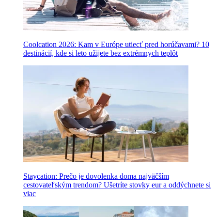
Coolcation 2026: Kam v Európe utiecť pred horúčavami? 10
destinácií, kde si leto užijete bez extrémnych teplôt
Staycation: Prečo je dovolenka doma najväčším
cestovateľským trendom? Ušetríte stovky eur a oddýchnete si
viac