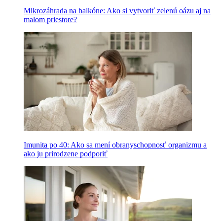
Mikrozáhrada na balkóne: Ako si vytvoriť zelenú oázu aj na
malom priestore?
Imunita po 40: Ako sa mení obranyschopnosť organizmu a
ako ju prirodzene podporiť