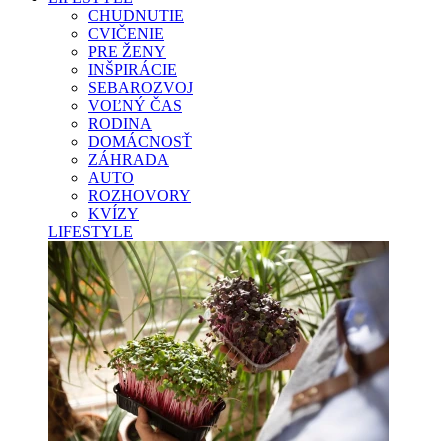
CHUDNUTIE
CVIČENIE
PRE ŽENY
INŠPIRÁCIE
SEBAROZVOJ
VOĽNÝ ČAS
RODINA
DOMÁCNOSŤ
ZÁHRADA
AUTO
ROZHOVORY
KVÍZY
LIFESTYLE