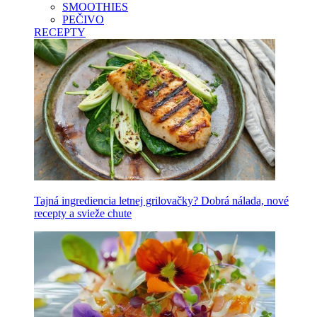
SMOOTHIES
PEČIVO
RECEPTY
Tajná ingrediencia letnej grilovačky? Dobrá nálada, nové
recepty a svieže chute