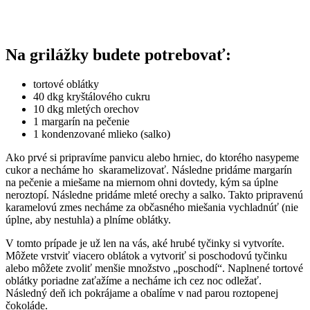
Na grilážky budete potrebovať:
tortové oblátky
40 dkg kryštálového cukru
10 dkg mletých orechov
1 margarín na pečenie
1 kondenzované mlieko (salko)
Ako prvé si pripravíme panvicu alebo hrniec, do ktorého nasypeme
cukor a necháme ho skaramelizovať. Následne pridáme margarín
na pečenie a miešame na miernom ohni dovtedy, kým sa úplne
neroztopí. Následne pridáme mleté orechy a salko. Takto pripravenú
karamelovú zmes necháme za občasného miešania vychladnúť (nie
úplne, aby nestuhla) a plníme oblátky.
V tomto prípade je už len na vás, aké hrubé tyčinky si vytvoríte.
Môžete vrstviť viacero oblátok a vytvoriť si poschodovú tyčinku
alebo môžete zvoliť menšie množstvo „poschodí“. Naplnené tortové
oblátky poriadne zaťažíme a necháme ich cez noc odležať.
Následný deň ich pokrájame a obalíme v nad parou roztopenej
čokoláde.