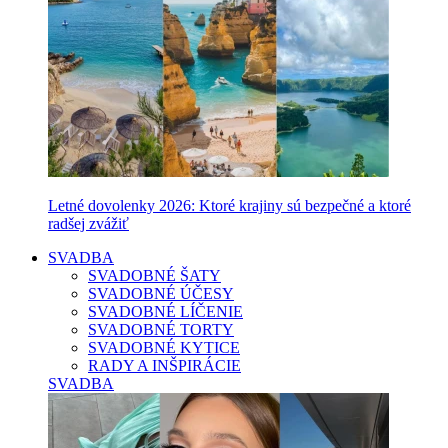
Letné dovolenky 2026: Ktoré krajiny sú bezpečné a ktoré
radšej zvážiť
SVADBA
SVADOBNÉ ŠATY
SVADOBNÉ ÚČESY
SVADOBNÉ LÍČENIE
SVADOBNÉ TORTY
SVADOBNÉ KYTICE
RADY A INŠPIRÁCIE
SVADBA