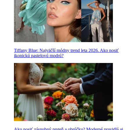
Tiffany Blue: Najväčší módny trend leta 2026. Ako nosiť
ikonickú pastelovú modrú?
Ako nosiť zásnubný prsteň a obrúčku? Moderné pravidlá aj