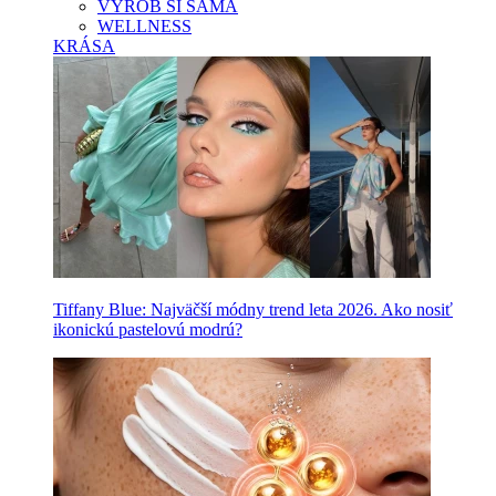
VYROB SI SAMA
WELLNESS
KRÁSA
Tiffany Blue: Najväčší módny trend leta 2026. Ako nosiť
ikonickú pastelovú modrú?