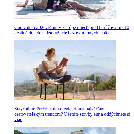
Coolcation 2026: Kam v Európe utiecť pred horúčavami? 10
destinácií, kde si leto užijete bez extrémnych teplôt
Staycation: Prečo je dovolenka doma najväčším
cestovateľským trendom? Ušetríte stovky eur a oddýchnete si
viac