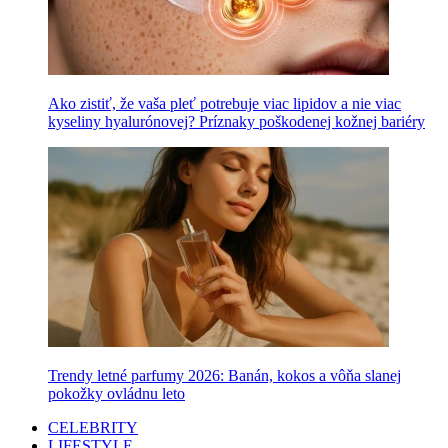
Ako zistiť, že vaša pleť potrebuje viac lipidov a nie viac
kyseliny hyalurónovej? Príznaky poškodenej kožnej bariéry
Trendy letné parfumy 2026: Banán, kokos a vôňa slanej
pokožky ovládnu leto
CELEBRITY
LIFESTYLE