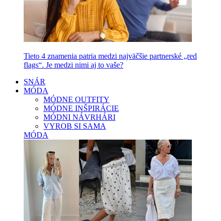
Tieto 4 znamenia patria medzi najväčšie partnerské „red
flags“. Je medzi nimi aj to vaše?
SNÁR
MÓDA
MÓDNE OUTFITY
MÓDNE INŠPIRÁCIE
MÓDNI NÁVRHÁRI
VYROB SI SAMA
MÓDA