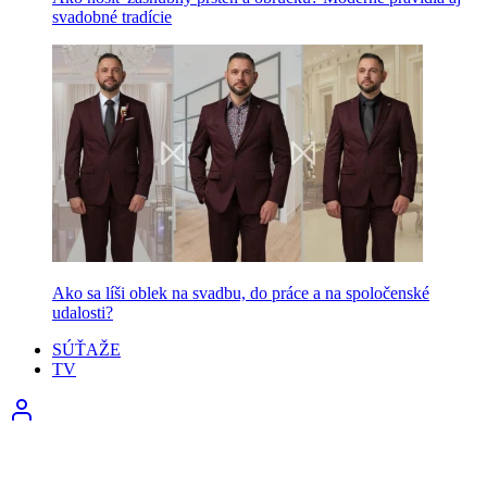
svadobné tradície
Ako sa líši oblek na svadbu, do práce a na spoločenské
udalosti?
SÚŤAŽE
TV