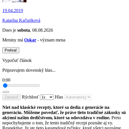
19.04.2019
Katarína Kačuriková
Dnes je
sobota
, 08.08.2026
Meniny má
Oskar
- význam mena
Prehrať
Vypočuť článok
Pripravujem slovenský hlas...
0:00
--:--
Rýchlosť
Hlas
Zastaviť
Niet nad klasické recepty, ktoré sa dedia z generácie na
generáciu. Môžeme povedať, že práve tieto tradičné zákusky sú
akýmsi naším dedičstvom, ktoré sa odovzdáva v rodine.
Preto
nepochybujeme o tom, že tento tradičný recept poznáte aj vy.
Respektíve, že ste tieto karamelové tyčinky, ktoré všetci poznáme