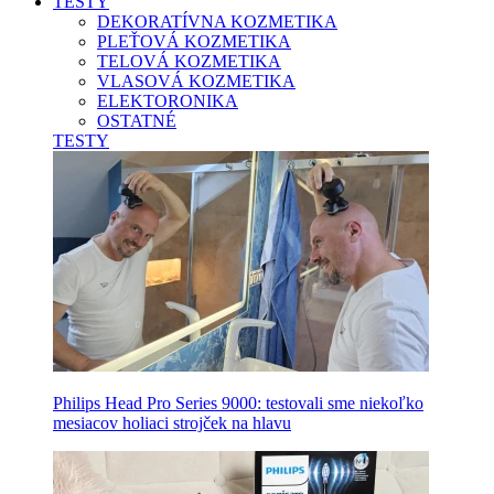
TESTY
DEKORATÍVNA KOZMETIKA
PLEŤOVÁ KOZMETIKA
TELOVÁ KOZMETIKA
VLASOVÁ KOZMETIKA
ELEKTORONIKA
OSTATNÉ
TESTY
Philips Head Pro Series 9000: testovali sme niekoľko
mesiacov holiaci strojček na hlavu