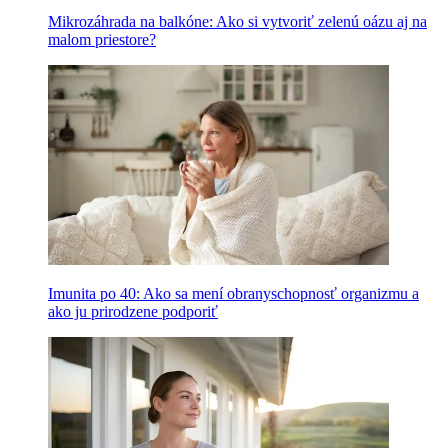
Mikrozáhrada na balkóne: Ako si vytvoriť zelenú oázu aj na
malom priestore?
Imunita po 40: Ako sa mení obranyschopnosť organizmu a
ako ju prirodzene podporiť