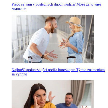
Prečo sa vám v posledných dňoch nedarí? Môže za to vaše
znamenie
Najhorší spolucestujúci podľa horoskopu: Týmto znameniam
sa vyhnite