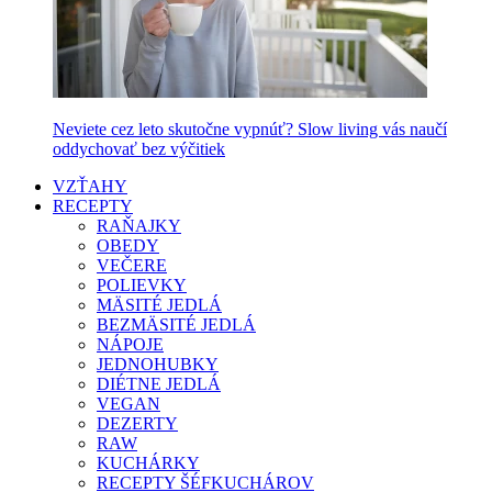
Neviete cez leto skutočne vypnúť? Slow living vás naučí
oddychovať bez výčitiek
VZŤAHY
RECEPTY
RAŇAJKY
OBEDY
VEČERE
POLIEVKY
MÄSITÉ JEDLÁ
BEZMÄSITÉ JEDLÁ
NÁPOJE
JEDNOHUBKY
DIÉTNE JEDLÁ
VEGAN
DEZERTY
RAW
KUCHÁRKY
RECEPTY ŠÉFKUCHÁROV