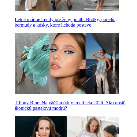
Letné módne trendy pre ženy po 40: Bodky, popelín,
bermudy a kúsky, ktoré lichotia postave
Tiffany Blue: Najväčší módny trend leta 2026. Ako nosiť
ikonickú pastelovú modrú?