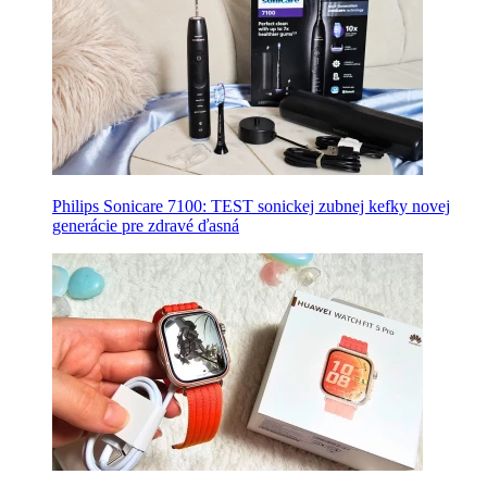
Philips Sonicare 7100: TEST sonickej zubnej kefky novej
generácie pre zdravé ďasná