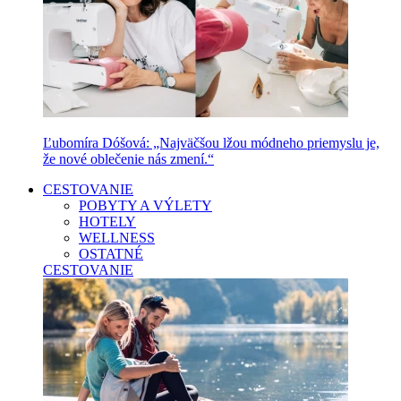
Ľubomíra Dóšová: „Najväčšou lžou módneho priemyslu je,
že nové oblečenie nás zmení.“
CESTOVANIE
POBYTY A VÝLETY
HOTELY
WELLNESS
OSTATNÉ
CESTOVANIE