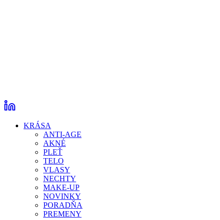
KRÁSA
ANTI-AGE
AKNÉ
PLEŤ
TELO
VLASY
NECHTY
MAKE-UP
NOVINKY
PORADŇA
PREMENY