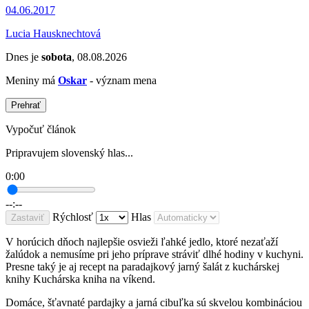
04.06.2017
Lucia Hausknechtová
Dnes je
sobota
, 08.08.2026
Meniny má
Oskar
- význam mena
Prehrať
Vypočuť článok
Pripravujem slovenský hlas...
0:00
--:--
Rýchlosť
Hlas
Zastaviť
V horúcich dňoch najlepšie osvieži ľahké jedlo, ktoré nezaťaží
žalúdok a nemusíme pri jeho príprave stráviť dlhé hodiny v kuchyni.
Presne taký je aj recept na paradajkový jarný šalát z kuchárskej
knihy Kuchárska kniha na víkend.
Domáce, šťavnaté pardajky a jarná cibuľka sú skvelou kombináciou