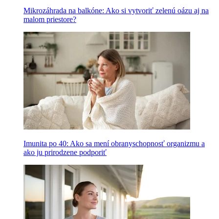
Mikrozáhrada na balkóne: Ako si vytvoriť zelenú oázu aj na
malom priestore?
Imunita po 40: Ako sa mení obranyschopnosť organizmu a
ako ju prirodzene podporiť