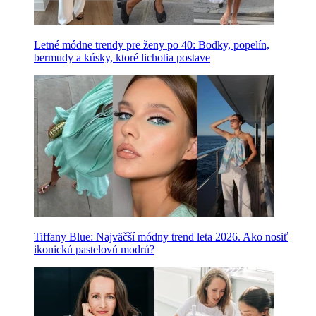
Letné módne trendy pre ženy po 40: Bodky, popelín,
bermudy a kúsky, ktoré lichotia postave
Tiffany Blue: Najväčší módny trend leta 2026. Ako nosiť
ikonickú pastelovú modrú?