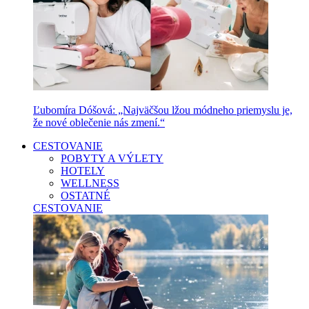
Ľubomíra Dóšová: „Najväčšou lžou módneho priemyslu je,
že nové oblečenie nás zmení.“
CESTOVANIE
POBYTY A VÝLETY
HOTELY
WELLNESS
OSTATNÉ
CESTOVANIE