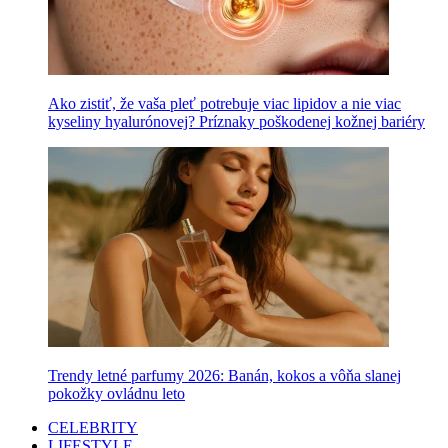
Ako zistiť, že vaša pleť potrebuje viac lipidov a nie viac
kyseliny hyalurónovej? Príznaky poškodenej kožnej bariéry
Trendy letné parfumy 2026: Banán, kokos a vôňa slanej
pokožky ovládnu leto
CELEBRITY
LIFESTYLE