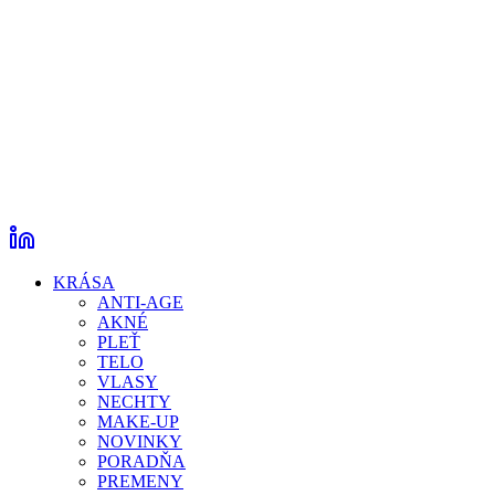
KRÁSA
ANTI-AGE
AKNÉ
PLEŤ
TELO
VLASY
NECHTY
MAKE-UP
NOVINKY
PORADŇA
PREMENY