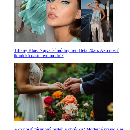
Tiffany Blue: Najväčší módny trend leta 2026. Ako nosiť
ikonickú pastelovú modrú?
Ako nosiť zásnubný prsteň a obrúčku? Moderné pravidlá aj