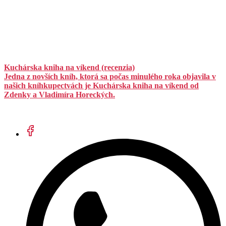
Kuchárska kniha na víkend (recenzia)
Jedna z novších kníh, ktorá sa počas minulého roka objavila v
našich kníhkupectvách je Kuchárska kniha na víkend od
Zdenky a Vladimíra Horeckých.