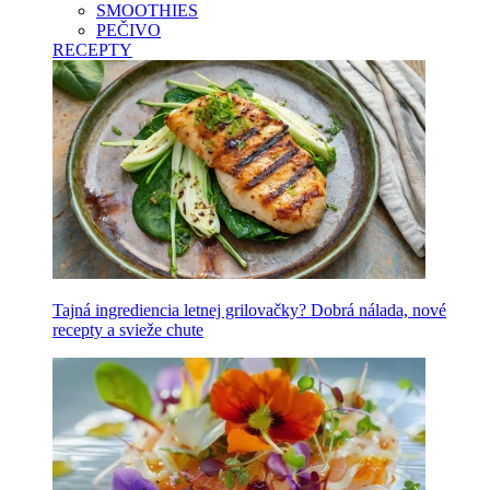
SMOOTHIES
PEČIVO
RECEPTY
Tajná ingrediencia letnej grilovačky? Dobrá nálada, nové
recepty a svieže chute