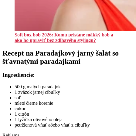
Soft box bob 2026: Komu pristane mäkký bob a
ako ho upraviť bez zdĺhavého stylingu?
Recept na Paradajkový jarný šalát so
šťavnatými paradajkami
Ingrediencie:
500 g malých paradajok
1 zväzok jarnej cibuľky
soľ
mleté čierne korenie
cukor
1 citrón
1 lyžička olivového oleja
petržlenová vňať aôebo vňať z cibuľky
Reklama