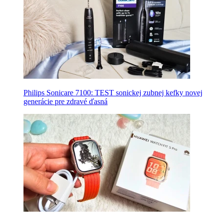
Philips Sonicare 7100: TEST sonickej zubnej kefky novej
generácie pre zdravé ďasná