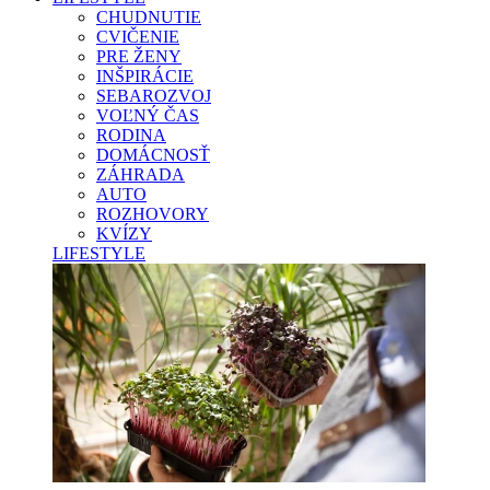
CHUDNUTIE
CVIČENIE
PRE ŽENY
INŠPIRÁCIE
SEBAROZVOJ
VOĽNÝ ČAS
RODINA
DOMÁCNOSŤ
ZÁHRADA
AUTO
ROZHOVORY
KVÍZY
LIFESTYLE