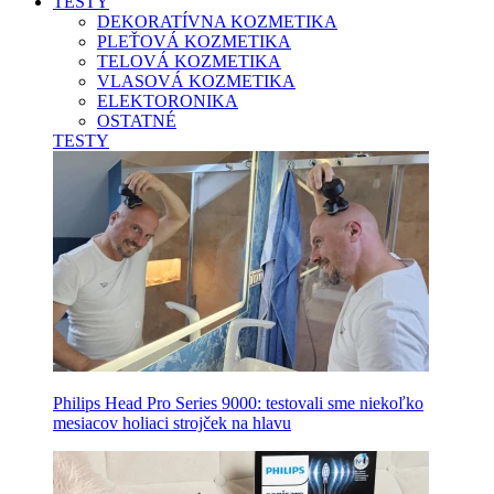
TESTY
DEKORATÍVNA KOZMETIKA
PLEŤOVÁ KOZMETIKA
TELOVÁ KOZMETIKA
VLASOVÁ KOZMETIKA
ELEKTORONIKA
OSTATNÉ
TESTY
Philips Head Pro Series 9000: testovali sme niekoľko
mesiacov holiaci strojček na hlavu