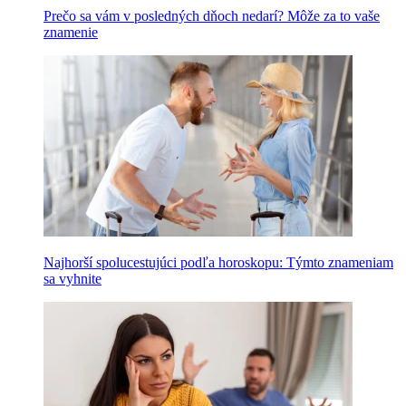
Prečo sa vám v posledných dňoch nedarí? Môže za to vaše
znamenie
Najhorší spolucestujúci podľa horoskopu: Týmto znameniam
sa vyhnite