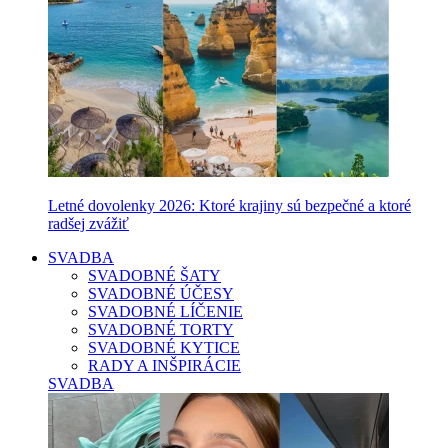
Letné dovolenky 2026: Ktoré krajiny sú bezpečné a ktoré
radšej zvážiť
SVADBA
SVADOBNÉ ŠATY
SVADOBNÉ ÚČESY
SVADOBNÉ LÍČENIE
SVADOBNÉ TORTY
SVADOBNÉ KYTICE
RADY A INŠPIRÁCIE
SVADBA