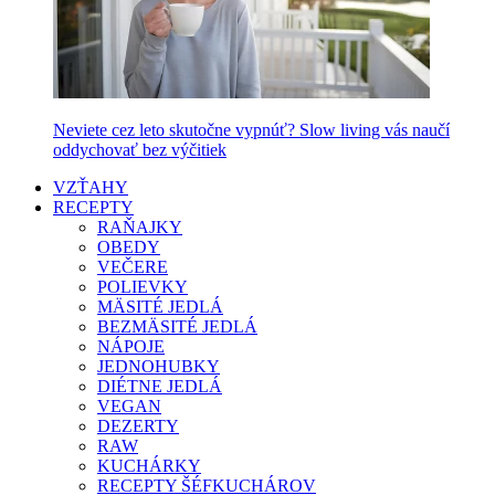
Neviete cez leto skutočne vypnúť? Slow living vás naučí
oddychovať bez výčitiek
VZŤAHY
RECEPTY
RAŇAJKY
OBEDY
VEČERE
POLIEVKY
MÄSITÉ JEDLÁ
BEZMÄSITÉ JEDLÁ
NÁPOJE
JEDNOHUBKY
DIÉTNE JEDLÁ
VEGAN
DEZERTY
RAW
KUCHÁRKY
RECEPTY ŠÉFKUCHÁROV