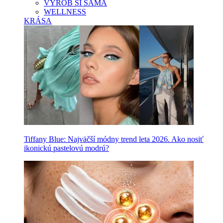
VYROB SI SAMA
WELLNESS
KRÁSA
Tiffany Blue: Najväčší módny trend leta 2026. Ako nosiť
ikonickú pastelovú modrú?