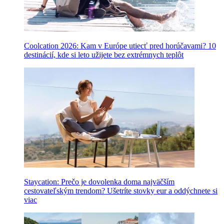
Coolcation 2026: Kam v Európe utiecť pred horúčavami? 10
destinácií, kde si leto užijete bez extrémnych teplôt
Staycation: Prečo je dovolenka doma najväčším
cestovateľským trendom? Ušetríte stovky eur a oddýchnete si
viac