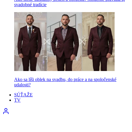
svadobné tradície
Ako sa líši oblek na svadbu, do práce a na spoločenské
udalosti?
SÚŤAŽE
TV