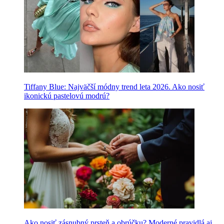
Tiffany Blue: Najväčší módny trend leta 2026. Ako nosiť
ikonickú pastelovú modrú?
Ako nosiť zásnubný prsteň a obrúčku? Moderné pravidlá aj