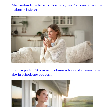
Mikrozáhrada na balkóne: Ako si vytvoriť zelenú oázu aj na
malom priestore?
Imunita po 40: Ako sa mení obranyschopnosť organizmu a
ako ju prirodzene podporiť