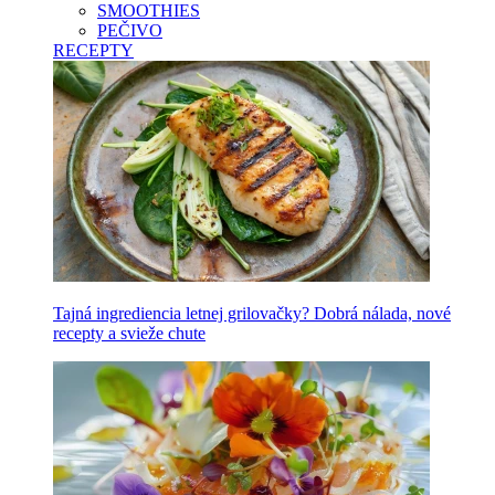
SMOOTHIES
PEČIVO
RECEPTY
Tajná ingrediencia letnej grilovačky? Dobrá nálada, nové
recepty a svieže chute