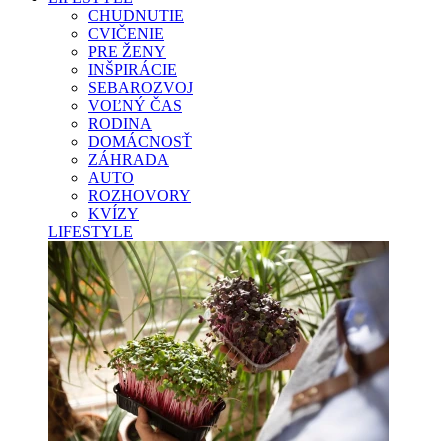
CHUDNUTIE
CVIČENIE
PRE ŽENY
INŠPIRÁCIE
SEBAROZVOJ
VOĽNÝ ČAS
RODINA
DOMÁCNOSŤ
ZÁHRADA
AUTO
ROZHOVORY
KVÍZY
LIFESTYLE