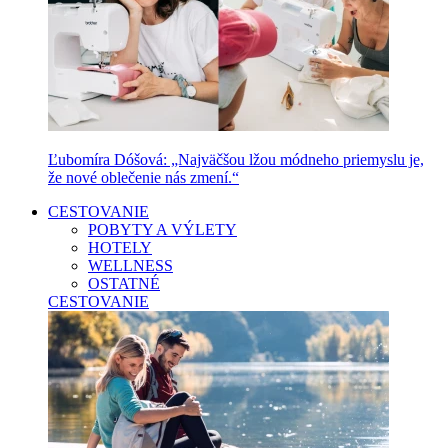
Ľubomíra Dóšová: „Najväčšou lžou módneho priemyslu je,
že nové oblečenie nás zmení.“
CESTOVANIE
POBYTY A VÝLETY
HOTELY
WELLNESS
OSTATNÉ
CESTOVANIE