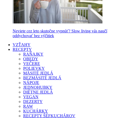
Neviete cez leto skutočne vypnúť? Slow living vás naučí
oddychovať bez výčitiek
VZŤAHY
RECEPTY
RAŇAJKY
OBEDY
VEČERE
POLIEVKY
MÄSITÉ JEDLÁ
BEZMÄSITÉ JEDLÁ
NÁPOJE
JEDNOHUBKY
DIÉTNE JEDLÁ
VEGAN
DEZERTY
RAW
KUCHÁRKY
RECEPTY ŠÉFKUCHÁROV