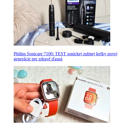
Philips Sonicare 7100: TEST sonickej zubnej kefky novej
generácie pre zdravé ďasná