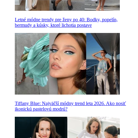
Letné módne trendy pre ženy po 40: Bodky, popelín,
bermudy a kúsky, ktoré lichotia postave
Tiffany Blue: Najväčší módny trend leta 2026. Ako nosiť
ikonickú pastelovú modrú?