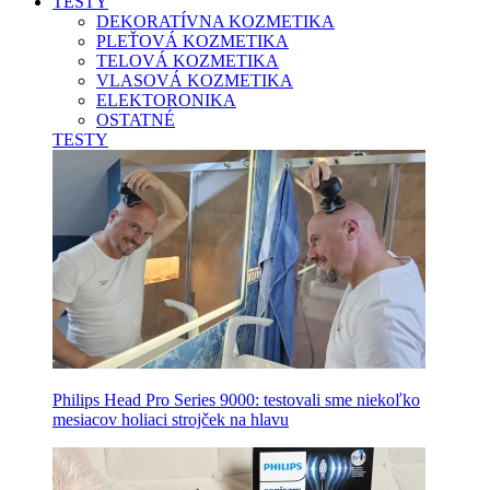
TESTY
DEKORATÍVNA KOZMETIKA
PLEŤOVÁ KOZMETIKA
TELOVÁ KOZMETIKA
VLASOVÁ KOZMETIKA
ELEKTORONIKA
OSTATNÉ
TESTY
Philips Head Pro Series 9000: testovali sme niekoľko
mesiacov holiaci strojček na hlavu