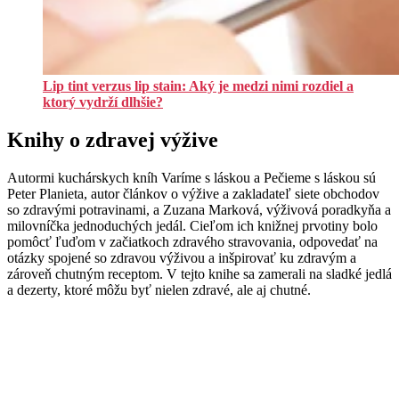
Lip tint verzus lip stain: Aký je medzi nimi rozdiel a
ktorý vydrží dlhšie?
Knihy o zdravej výžive
Autormi kuchárskych kníh Varíme s láskou a Pečieme s láskou sú
Peter Planieta, autor článkov o výžive a zakladateľ siete obchodov
so zdravými potravinami, a Zuzana Marková, výživová poradkyňa a
milovníčka jednoduchých jedál. Cieľom ich knižnej prvotiny bolo
pomôcť ľuďom v začiatkoch zdravého stravovania, odpovedať na
otázky spojené so zdravou výživou a inšpirovať ku zdravým a
zároveň chutným receptom. V tejto knihe sa zamerali na sladké jedlá
a dezerty, ktoré môžu byť nielen zdravé, ale aj chutné.