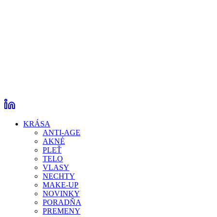
KRÁSA
ANTI-AGE
AKNÉ
PLEŤ
TELO
VLASY
NECHTY
MAKE-UP
NOVINKY
PORADŇA
PREMENY