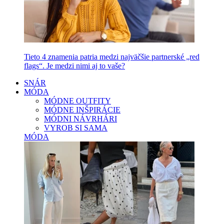
Tieto 4 znamenia patria medzi najväčšie partnerské „red
flags“. Je medzi nimi aj to vaše?
SNÁR
MÓDA
MÓDNE OUTFITY
MÓDNE INŠPIRÁCIE
MÓDNI NÁVRHÁRI
VYROB SI SAMA
MÓDA