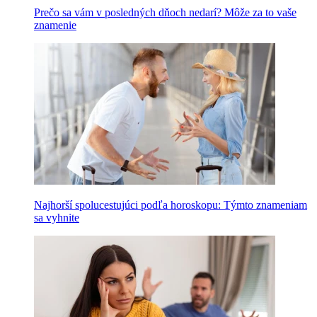
Prečo sa vám v posledných dňoch nedarí? Môže za to vaše
znamenie
Najhorší spolucestujúci podľa horoskopu: Týmto znameniam
sa vyhnite