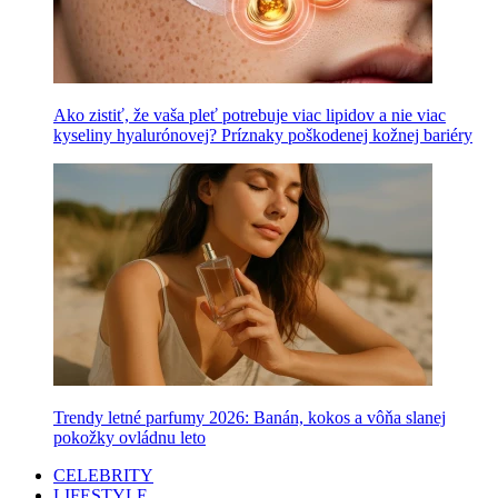
Ako zistiť, že vaša pleť potrebuje viac lipidov a nie viac
kyseliny hyalurónovej? Príznaky poškodenej kožnej bariéry
Trendy letné parfumy 2026: Banán, kokos a vôňa slanej
pokožky ovládnu leto
CELEBRITY
LIFESTYLE