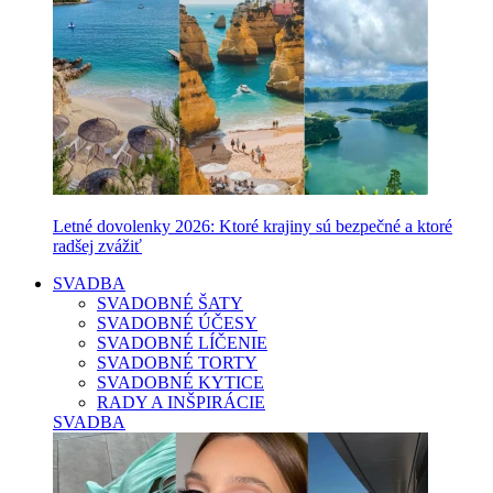
Letné dovolenky 2026: Ktoré krajiny sú bezpečné a ktoré
radšej zvážiť
SVADBA
SVADOBNÉ ŠATY
SVADOBNÉ ÚČESY
SVADOBNÉ LÍČENIE
SVADOBNÉ TORTY
SVADOBNÉ KYTICE
RADY A INŠPIRÁCIE
SVADBA