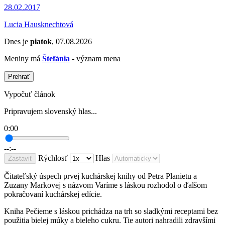
28.02.2017
Lucia Hausknechtová
Dnes je
piatok
, 07.08.2026
Meniny má
Štefánia
- význam mena
Prehrať
Vypočuť článok
Pripravujem slovenský hlas...
0:00
--:--
Rýchlosť
Hlas
Zastaviť
Čitateľský úspech prvej kuchárskej knihy od Petra Planietu a
Zuzany Markovej s názvom Varíme s láskou rozhodol o ďalšom
pokračovaní kuchárskej edície.
Kniha Pečieme s láskou prichádza na trh so sladkými receptami bez
použitia bielej múky a bieleho cukru. Tie autori nahradili zdravšími