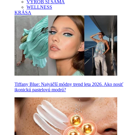
VYROB SI SAMA
WELLNESS
KRÁSA
Tiffany Blue: Najväčší módny trend leta 2026. Ako nosiť
ikonickú pastelovú modrú?