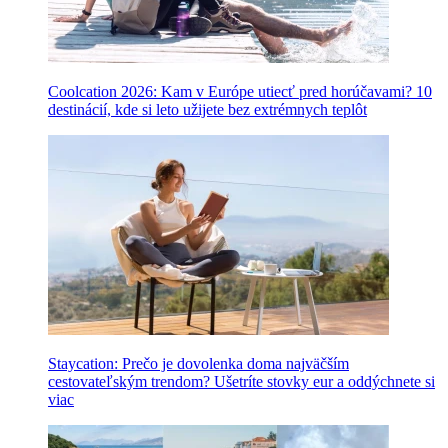
Coolcation 2026: Kam v Európe utiecť pred horúčavami? 10
destinácií, kde si leto užijete bez extrémnych teplôt
Staycation: Prečo je dovolenka doma najväčším
cestovateľským trendom? Ušetríte stovky eur a oddýchnete si
viac