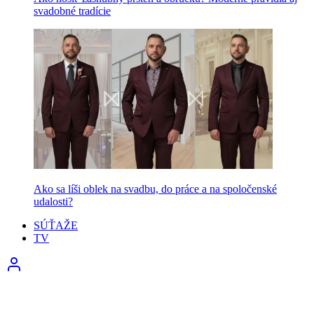
svadobné tradície
Ako sa líši oblek na svadbu, do práce a na spoločenské
udalosti?
SÚŤAŽE
TV