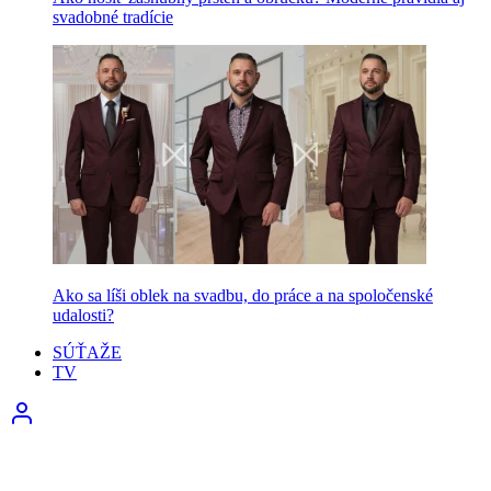
svadobné tradície
Ako sa líši oblek na svadbu, do práce a na spoločenské
udalosti?
SÚŤAŽE
TV