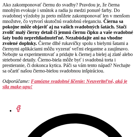
Ako zakomponovať čiernu do svadby? Pravdou je, že čierna
mnohým evokuje i smútok a radia ju medzi ponuré farby. Do
svadobnej výzdoby ju preto môžete zakomponovať len v menšom
množstve, čo vytvorí skutočnú svadobnú eleganciu.
Čierna sa
pokojne môže objaviť aj na vašich svadobných šatách. Stačí
zvoliť malý čierny detail či jemnú čiernu čipku a vaše svadobné
šaty budú neprehliadnuteľné. Nezabúdajte ani na vhodne
zvolené doplnky.
Čierne dlhé rukavičky spolu s bielymi šatami a
čiernymi aplikáciami môžu vyzerať veľmi elegantne a zaujímavo.
Nebojte sa experimentovať a pridajte k čiernej a bielej aj zlaté alebo
strieborné detaily. Čierno-biela môže byť i svadobná torta i
prestieranie, či dokonca kytica. Páči sa vám tento nápad? Nechajte
sa očariť našou čierno-bielou svadobnou inšpiráciou.
Odporúčame:
Famózne svadobné líčenie: Neuveriteľné, aká je
sila make-upu!