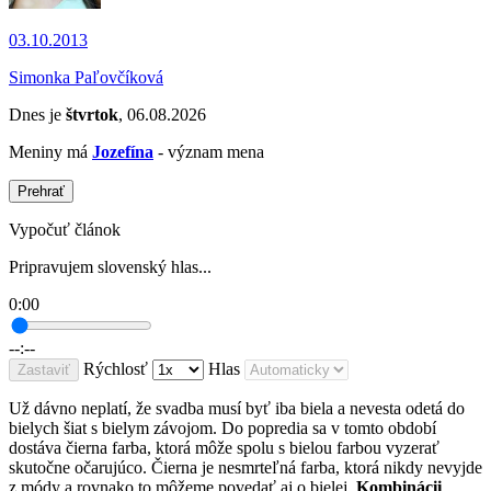
03.10.2013
Simonka Paľovčíková
Dnes je
štvrtok
, 06.08.2026
Meniny má
Jozefína
- význam mena
Prehrať
Vypočuť článok
Pripravujem slovenský hlas...
0:00
--:--
Rýchlosť
Hlas
Zastaviť
Už dávno neplatí, že svadba musí byť iba biela a nevesta odetá do
bielych šiat s bielym závojom. Do popredia sa v tomto období
dostáva čierna farba, ktorá môže spolu s bielou farbou vyzerať
skutočne očarujúco. Čierna je nesmrteľná farba, ktorá nikdy nevyjde
z módy a rovnako to môžeme povedať aj o bielej.
Kombinácii