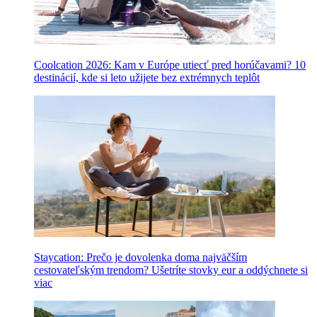
Coolcation 2026: Kam v Európe utiecť pred horúčavami? 10
destinácií, kde si leto užijete bez extrémnych teplôt
Staycation: Prečo je dovolenka doma najväčším
cestovateľským trendom? Ušetríte stovky eur a oddýchnete si
viac