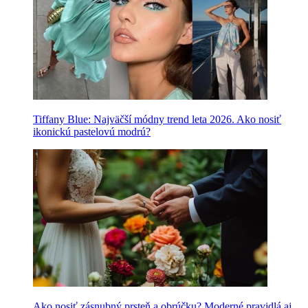
Tiffany Blue: Najväčší módny trend leta 2026. Ako nosiť
ikonickú pastelovú modrú?
Ako nosiť zásnubný prsteň a obrúčku? Moderné pravidlá aj