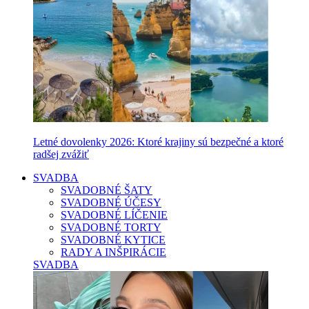
Letné dovolenky 2026: Ktoré krajiny sú bezpečné a ktoré
radšej zvážiť
SVADBA
SVADOBNÉ ŠATY
SVADOBNÉ ÚČESY
SVADOBNÉ LÍČENIE
SVADOBNÉ TORTY
SVADOBNÉ KYTICE
RADY A INŠPIRÁCIE
SVADBA