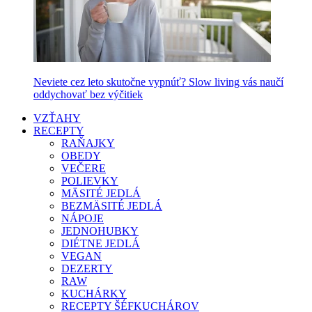
Neviete cez leto skutočne vypnúť? Slow living vás naučí
oddychovať bez výčitiek
VZŤAHY
RECEPTY
RAŇAJKY
OBEDY
VEČERE
POLIEVKY
MÄSITÉ JEDLÁ
BEZMÄSITÉ JEDLÁ
NÁPOJE
JEDNOHUBKY
DIÉTNE JEDLÁ
VEGAN
DEZERTY
RAW
KUCHÁRKY
RECEPTY ŠÉFKUCHÁROV