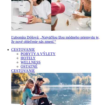
Ľubomíra Dóšová: „Najväčšou lžou módneho priemyslu je,
že nové oblečenie nás zmení.“
CESTOVANIE
POBYTY A VÝLETY
HOTELY
WELLNESS
OSTATNÉ
CESTOVANIE