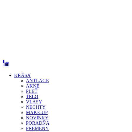
KRÁSA
ANTI-AGE
AKNÉ
PLEŤ
TELO
VLASY
NECHTY
MAKE-UP
NOVINKY
PORADŇA
PREMENY