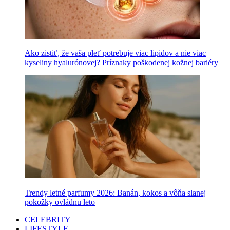
Ako zistiť, že vaša pleť potrebuje viac lipidov a nie viac
kyseliny hyalurónovej? Príznaky poškodenej kožnej bariéry
Trendy letné parfumy 2026: Banán, kokos a vôňa slanej
pokožky ovládnu leto
CELEBRITY
LIFESTYLE