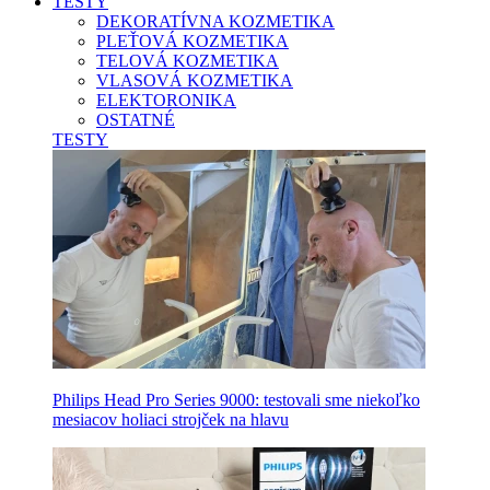
TESTY
DEKORATÍVNA KOZMETIKA
PLEŤOVÁ KOZMETIKA
TELOVÁ KOZMETIKA
VLASOVÁ KOZMETIKA
ELEKTORONIKA
OSTATNÉ
TESTY
Philips Head Pro Series 9000: testovali sme niekoľko
mesiacov holiaci strojček na hlavu