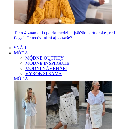
Tieto 4 znamenia patria medzi najväčšie partnerské „red
flags“. Je medzi nimi aj to vaše?
SNÁR
MÓDA
MÓDNE OUTFITY
MÓDNE INŠPIRÁCIE
MÓDNI NÁVRHÁRI
VYROB SI SAMA
MÓDA