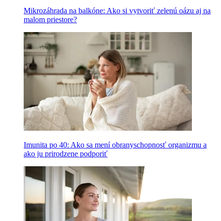
Mikrozáhrada na balkóne: Ako si vytvoriť zelenú oázu aj na
malom priestore?
Imunita po 40: Ako sa mení obranyschopnosť organizmu a
ako ju prirodzene podporiť