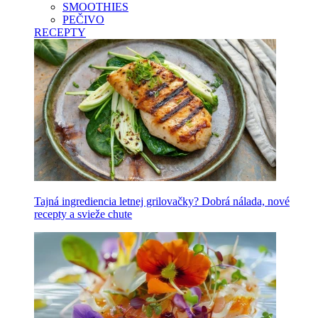
SMOOTHIES
PEČIVO
RECEPTY
Tajná ingrediencia letnej grilovačky? Dobrá nálada, nové
recepty a svieže chute