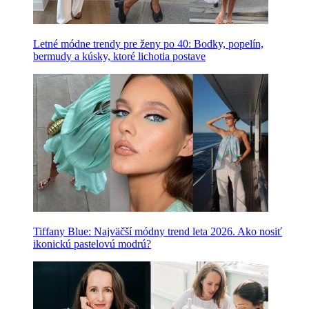
Letné módne trendy pre ženy po 40: Bodky, popelín,
bermudy a kúsky, ktoré lichotia postave
Tiffany Blue: Najväčší módny trend leta 2026. Ako nosiť
ikonickú pastelovú modrú?