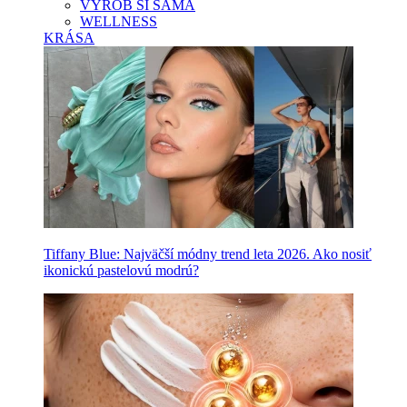
VYROB SI SAMA
WELLNESS
KRÁSA
Tiffany Blue: Najväčší módny trend leta 2026. Ako nosiť
ikonickú pastelovú modrú?