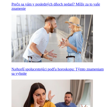
Prečo sa vám v posledných dňoch nedarí? Môže za to vaše
znamenie
Najhorší spolucestujúci podľa horoskopu: Týmto znameniam
sa vyhnite