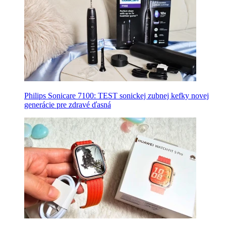
Philips Sonicare 7100: TEST sonickej zubnej kefky novej
generácie pre zdravé ďasná