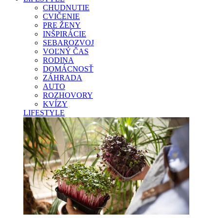
CHUDNUTIE
CVIČENIE
PRE ŽENY
INŠPIRÁCIE
SEBAROZVOJ
VOĽNÝ ČAS
RODINA
DOMÁCNOSŤ
ZÁHRADA
AUTO
ROZHOVORY
KVÍZY
LIFESTYLE