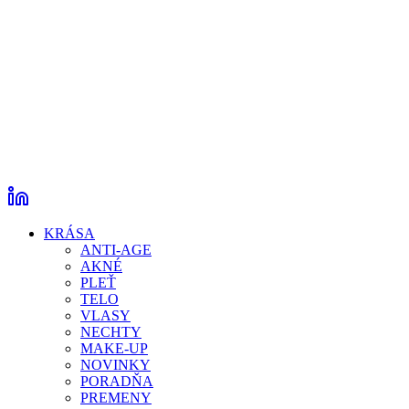
KRÁSA
ANTI-AGE
AKNÉ
PLEŤ
TELO
VLASY
NECHTY
MAKE-UP
NOVINKY
PORADŇA
PREMENY