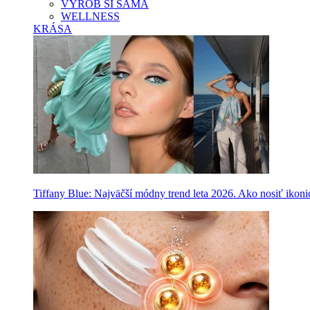
VYROB SI SAMA
WELLNESS
KRÁSA
Tiffany Blue: Najväčší módny trend leta 2026. Ako nosiť ikon