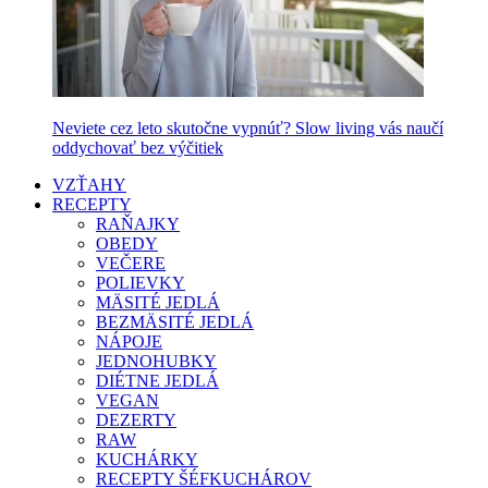
Neviete cez leto skutočne vypnúť? Slow living vás naučí
oddychovať bez výčitiek
VZŤAHY
RECEPTY
RAŇAJKY
OBEDY
VEČERE
POLIEVKY
MÄSITÉ JEDLÁ
BEZMÄSITÉ JEDLÁ
NÁPOJE
JEDNOHUBKY
DIÉTNE JEDLÁ
VEGAN
DEZERTY
RAW
KUCHÁRKY
RECEPTY ŠÉFKUCHÁROV