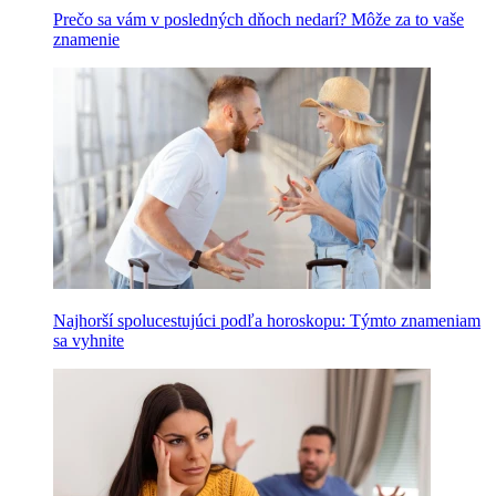
Prečo sa vám v posledných dňoch nedarí? Môže za to vaše
znamenie
Najhorší spolucestujúci podľa horoskopu: Týmto znameniam
sa vyhnite