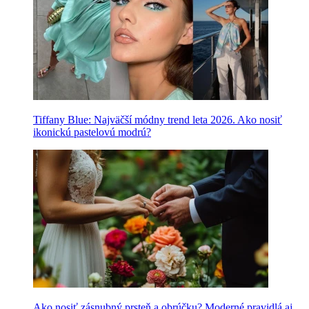
Tiffany Blue: Najväčší módny trend leta 2026. Ako nosiť
ikonickú pastelovú modrú?
Ako nosiť zásnubný prsteň a obrúčku? Moderné pravidlá aj