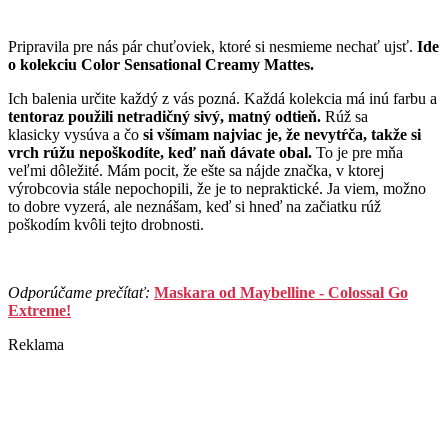
Pripravila pre nás pár chuťoviek, ktoré si nesmieme nechať ujsť.
Ide
o kolekciu Color Sensational Creamy Mattes.
Ich balenia určite každý z vás pozná. Každá kolekcia má inú farbu a
t
entoraz použili netradičný sivý, matný odtieň.
Rúž sa
klasicky vysúva a čo
si všímam najviac je, že nevytŕča, takže si
vrch rúžu nepoškodíte, keď naň dávate obal.
To je pre mňa
veľmi dôležité. Mám pocit, že ešte sa nájde značka, v ktorej
výrobcovia stále nepochopili, že je to nepraktické. Ja viem, možno
to dobre vyzerá, ale neznášam, keď si hneď na začiatku rúž
poškodím kvôli tejto drobnosti.
Odporúčame prečítať:
Maskara od Maybelline - Colossal Go
Extreme!
Reklama