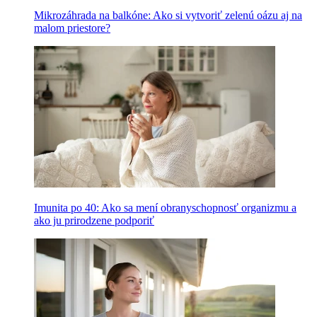
Mikrozáhrada na balkóne: Ako si vytvoriť zelenú oázu aj na
malom priestore?
Imunita po 40: Ako sa mení obranyschopnosť organizmu a
ako ju prirodzene podporiť