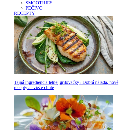
SMOOTHIES
PEČIVO
RECEPTY
Tajná ingrediencia letnej grilovačky? Dobrá nálada, nové
recepty a svieže chute