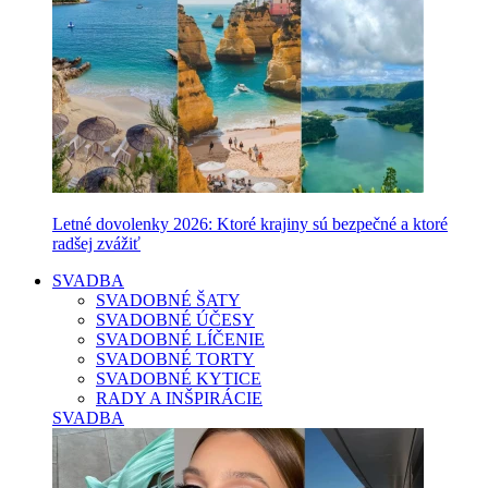
Letné dovolenky 2026: Ktoré krajiny sú bezpečné a ktoré
radšej zvážiť
SVADBA
SVADOBNÉ ŠATY
SVADOBNÉ ÚČESY
SVADOBNÉ LÍČENIE
SVADOBNÉ TORTY
SVADOBNÉ KYTICE
RADY A INŠPIRÁCIE
SVADBA