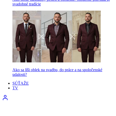
svadobné tradície
Ako sa líši oblek na svadbu, do práce a na spoločenské
udalosti?
SÚŤAŽE
TV