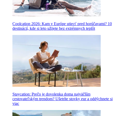
Coolcation 2026: Kam v Európe utiecť pred horúčavami? 10
destinácií, kde si leto užijete bez extrémnych teplôt
Staycation: Prečo je dovolenka doma najväčším
cestovateľským trendom? Ušetríte stovky eur a oddýchnete si
viac