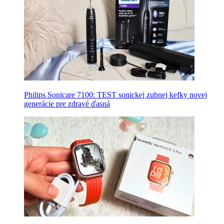
Philips Sonicare 7100: TEST sonickej zubnej kefky novej
generácie pre zdravé ďasná