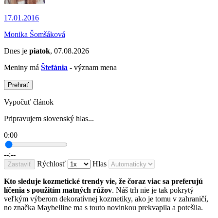
17.01.2016
Monika Šomšáková
Dnes je
piatok
, 07.08.2026
Meniny má
Štefánia
- význam mena
Prehrať
Vypočuť článok
Pripravujem slovenský hlas...
0:00
--:--
Rýchlosť
Hlas
Zastaviť
Kto sleduje kozmetické trendy vie, že čoraz viac sa preferujú
líčenia s použitím matných rúžov
. Náš trh nie je tak pokrytý
veľkým výberom dekoratívnej kozmetiky, ako je tomu v zahraničí,
no značka Maybelline ma s touto novinkou prekvapila a potešila.