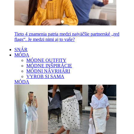
Tieto 4 znamenia patria medzi najväčšie partnerské „red
flags“. Je medzi nimi aj to vaše?
SNÁR
MÓDA
MÓDNE OUTFITY
MÓDNE INŠPIRÁCIE
MÓDNI NÁVRHÁRI
VYROB SI SAMA
MÓDA