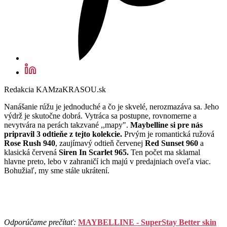
Redakcia KAMzaKRASOU.sk
Nanášanie rúžu je jednoduché a čo je skvelé, nerozmazáva sa. Jeho
výdrž je skutočne dobrá. Vytráca sa postupne, rovnomerne a
nevytvára na perách takzvané ,,mapy".
Maybelline si pre nás
pripravil 3 odtieňe z tejto kolekcie.
Prvým je romantická ružová
Rose Rush 940
, zaujímavý odtieň červenej
Red Sunset 960
a
klasická červená
Siren In Scarlet 965.
Ten počet ma sklamal
hlavne preto, lebo v zahraničí ich majú v predajniach oveľa viac.
Bohužiaľ, my sme stále ukrátení.
Odporúčame prečítať:
MAYBELLINE - SuperStay Better skin