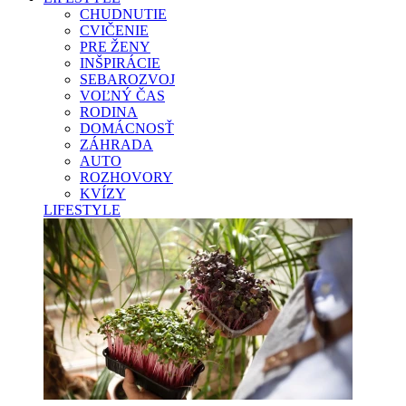
CHUDNUTIE
CVIČENIE
PRE ŽENY
INŠPIRÁCIE
SEBAROZVOJ
VOĽNÝ ČAS
RODINA
DOMÁCNOSŤ
ZÁHRADA
AUTO
ROZHOVORY
KVÍZY
LIFESTYLE