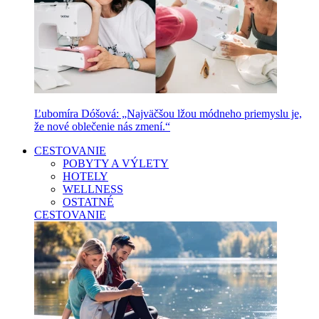
Ľubomíra Dóšová: „Najväčšou lžou módneho priemyslu je,
že nové oblečenie nás zmení.“
CESTOVANIE
POBYTY A VÝLETY
HOTELY
WELLNESS
OSTATNÉ
CESTOVANIE