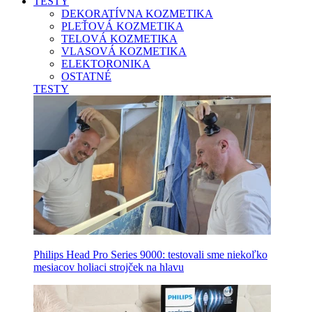
TESTY
DEKORATÍVNA KOZMETIKA
PLEŤOVÁ KOZMETIKA
TELOVÁ KOZMETIKA
VLASOVÁ KOZMETIKA
ELEKTORONIKA
OSTATNÉ
TESTY
Philips Head Pro Series 9000: testovali sme niekoľko
mesiacov holiaci strojček na hlavu