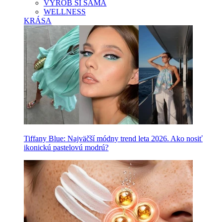
VYROB SI SAMA
WELLNESS
KRÁSA
Tiffany Blue: Najväčší módny trend leta 2026. Ako nosiť
ikonickú pastelovú modrú?