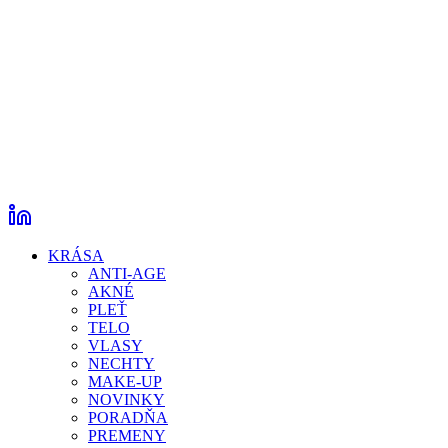
KRÁSA
ANTI-AGE
AKNÉ
PLEŤ
TELO
VLASY
NECHTY
MAKE-UP
NOVINKY
PORADŇA
PREMENY