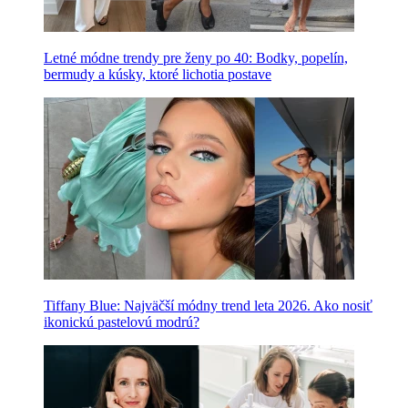
Letné módne trendy pre ženy po 40: Bodky, popelín,
bermudy a kúsky, ktoré lichotia postave
Tiffany Blue: Najväčší módny trend leta 2026. Ako nosiť
ikonickú pastelovú modrú?