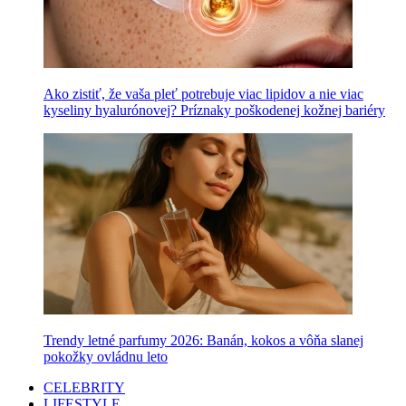
Ako zistiť, že vaša pleť potrebuje viac lipidov a nie viac
kyseliny hyalurónovej? Príznaky poškodenej kožnej bariéry
Trendy letné parfumy 2026: Banán, kokos a vôňa slanej
pokožky ovládnu leto
CELEBRITY
LIFESTYLE