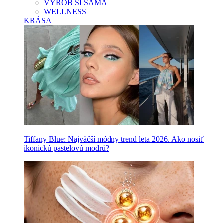
VYROB SI SAMA
WELLNESS
KRÁSA
Tiffany Blue: Najväčší módny trend leta 2026. Ako nosiť
ikonickú pastelovú modrú?