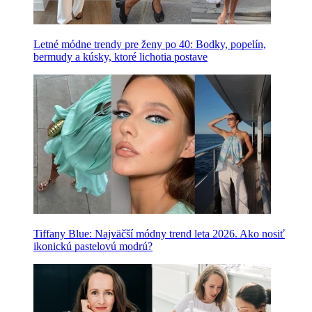
Letné módne trendy pre ženy po 40: Bodky, popelín,
bermudy a kúsky, ktoré lichotia postave
Tiffany Blue: Najväčší módny trend leta 2026. Ako nosiť
ikonickú pastelovú modrú?