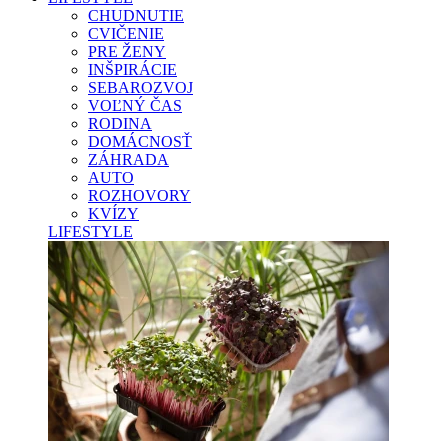
CHUDNUTIE
CVIČENIE
PRE ŽENY
INŠPIRÁCIE
SEBAROZVOJ
VOĽNÝ ČAS
RODINA
DOMÁCNOSŤ
ZÁHRADA
AUTO
ROZHOVORY
KVÍZY
LIFESTYLE