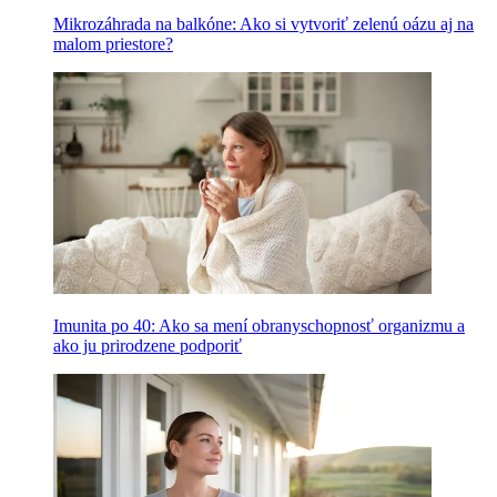
Mikrozáhrada na balkóne: Ako si vytvoriť zelenú oázu aj na
malom priestore?
Imunita po 40: Ako sa mení obranyschopnosť organizmu a
ako ju prirodzene podporiť