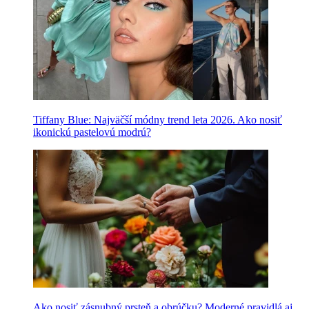
Tiffany Blue: Najväčší módny trend leta 2026. Ako nosiť
ikonickú pastelovú modrú?
Ako nosiť zásnubný prsteň a obrúčku? Moderné pravidlá aj