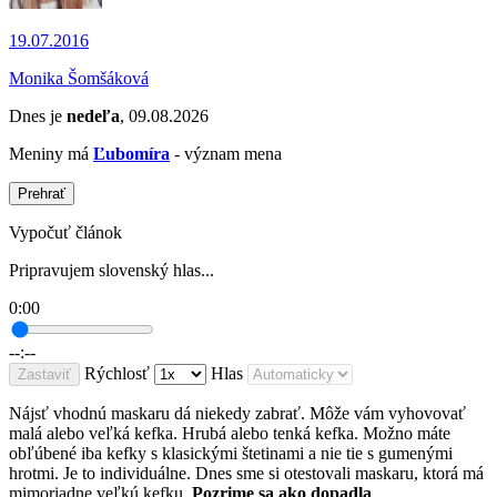
19.07.2016
Monika Šomšáková
Dnes je
nedeľa
, 09.08.2026
Meniny má
Ľubomíra
- význam mena
Prehrať
Vypočuť článok
Pripravujem slovenský hlas...
0:00
--:--
Rýchlosť
Hlas
Zastaviť
Nájsť vhodnú maskaru dá niekedy zabrať. Môže vám vyhovovať
malá alebo veľká kefka. Hrubá alebo tenká kefka. Možno máte
obľúbené iba kefky s klasickými štetinami a nie tie s gumenými
hrotmi. Je to individuálne. Dnes sme si otestovali maskaru, ktorá má
mimoriadne veľkú kefku.
Pozrime sa ako dopadla