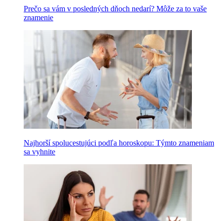
Prečo sa vám v posledných dňoch nedarí? Môže za to vaše
znamenie
Najhorší spolucestujúci podľa horoskopu: Týmto znameniam
sa vyhnite