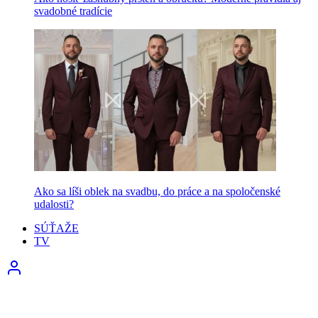
svadobné tradície
Ako sa líši oblek na svadbu, do práce a na spoločenské
udalosti?
SÚŤAŽE
TV