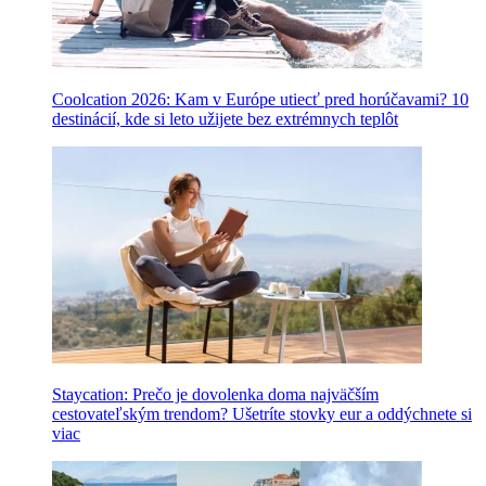
Coolcation 2026: Kam v Európe utiecť pred horúčavami? 10
destinácií, kde si leto užijete bez extrémnych teplôt
Staycation: Prečo je dovolenka doma najväčším
cestovateľským trendom? Ušetríte stovky eur a oddýchnete si
viac