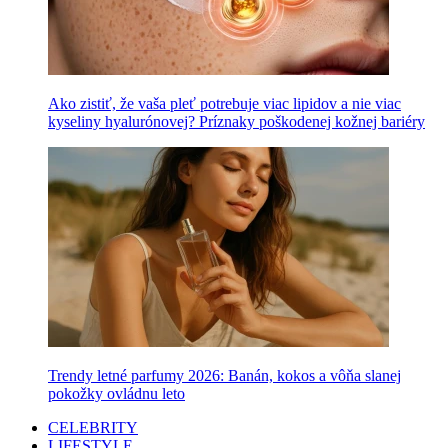
Ako zistiť, že vaša pleť potrebuje viac lipidov a nie viac
kyseliny hyalurónovej? Príznaky poškodenej kožnej bariéry
Trendy letné parfumy 2026: Banán, kokos a vôňa slanej
pokožky ovládnu leto
CELEBRITY
LIFESTYLE