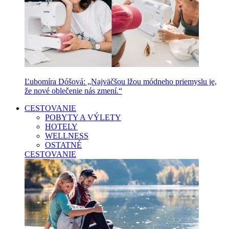
Ľubomíra Dóšová: „Najväčšou lžou módneho priemyslu je,
že nové oblečenie nás zmení.“
CESTOVANIE
POBYTY A VÝLETY
HOTELY
WELLNESS
OSTATNÉ
CESTOVANIE