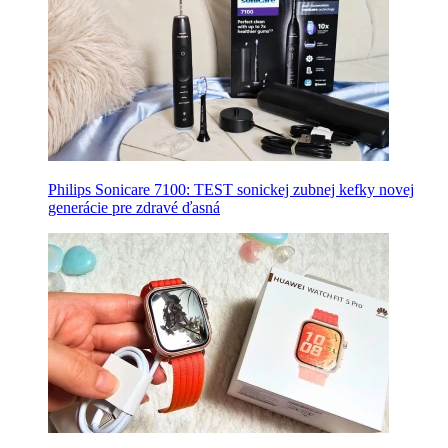
Philips Sonicare 7100: TEST sonickej zubnej kefky novej
generácie pre zdravé ďasná