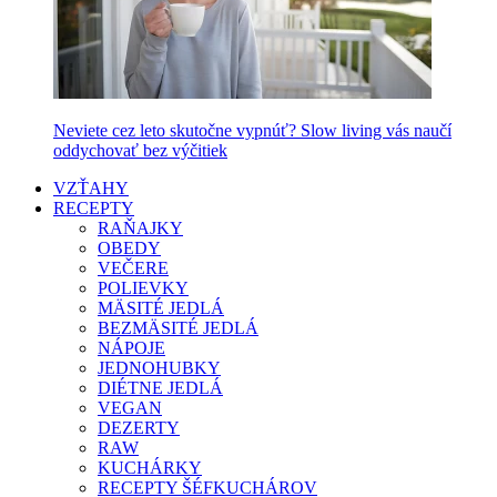
Neviete cez leto skutočne vypnúť? Slow living vás naučí
oddychovať bez výčitiek
VZŤAHY
RECEPTY
RAŇAJKY
OBEDY
VEČERE
POLIEVKY
MÄSITÉ JEDLÁ
BEZMÄSITÉ JEDLÁ
NÁPOJE
JEDNOHUBKY
DIÉTNE JEDLÁ
VEGAN
DEZERTY
RAW
KUCHÁRKY
RECEPTY ŠÉFKUCHÁROV