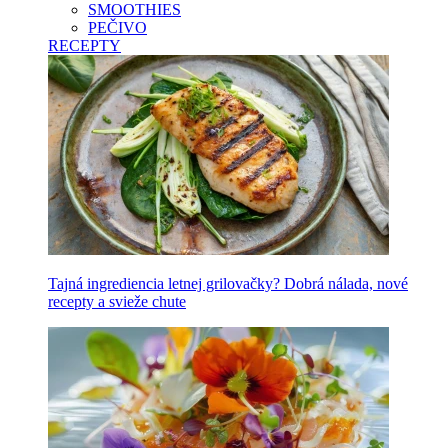
SMOOTHIES
PEČIVO
RECEPTY
Tajná ingrediencia letnej grilovačky? Dobrá nálada, nové
recepty a svieže chute