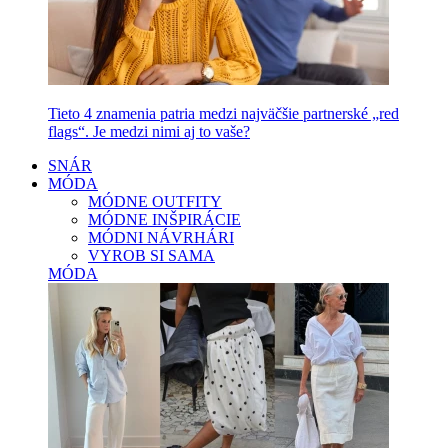
Tieto 4 znamenia patria medzi najväčšie partnerské „red
flags“. Je medzi nimi aj to vaše?
SNÁR
MÓDA
MÓDNE OUTFITY
MÓDNE INŠPIRÁCIE
MÓDNI NÁVRHÁRI
VYROB SI SAMA
MÓDA