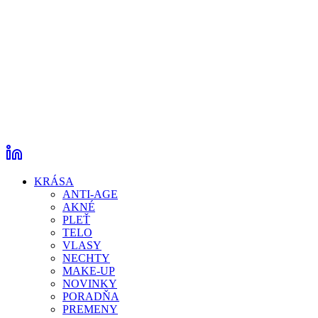
KRÁSA
ANTI-AGE
AKNÉ
PLEŤ
TELO
VLASY
NECHTY
MAKE-UP
NOVINKY
PORADŇA
PREMENY