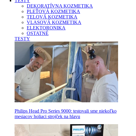
TESTY
DEKORATÍVNA KOZMETIKA
PLEŤOVÁ KOZMETIKA
TELOVÁ KOZMETIKA
VLASOVÁ KOZMETIKA
ELEKTORONIKA
OSTATNÉ
TESTY
Philips Head Pro Series 9000: testovali sme niekoľko
mesiacov holiaci strojček na hlavu