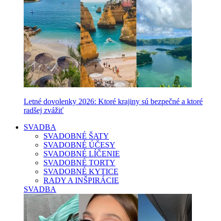
Letné dovolenky 2026: Ktoré krajiny sú bezpečné a ktoré
radšej zvážiť
SVADBA
SVADOBNÉ ŠATY
SVADOBNÉ ÚČESY
SVADOBNÉ LÍČENIE
SVADOBNÉ TORTY
SVADOBNÉ KYTICE
RADY A INŠPIRÁCIE
SVADBA