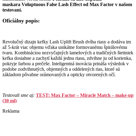
maskara Voluptuous False Lash Effect od Max Factor v našom
testovaní.
Oficiálny popis:
Revolučný dizajn kefky Lash Uplift Brush dvíha riasy a dodáva im
až 5-krát viac objemu vďaka unikátne formovanému špirálovému
tvaru. Kombináciou nezvyčajných lamelových a tradičných štetiniek
kefka dosiahne a zachytí každú jednu riasu, zdvihne ju od korienka,
pokryje farbou a prečeše. Inteligentná inovácia prináša výsledok v
podobe zodvihnutých, objemných a oddelených rias, ktoré sú
základom pôvabne orámovaných a opticky otvorených očí.
Testovali sme aj:
TEST: Max Factor – Miracle Match – make-up
(30 ml)
Reklama