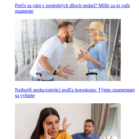
Prečo sa vám v posledných dňoch nedarí? Môže za to vaše
znamenie
Najhorší spolucestujúci podľa horoskopu: Týmto znameniam
sa vyhnite