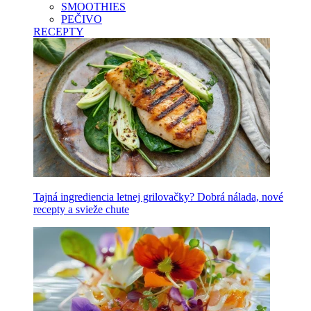
SMOOTHIES
PEČIVO
RECEPTY
Tajná ingrediencia letnej grilovačky? Dobrá nálada, nové
recepty a svieže chute