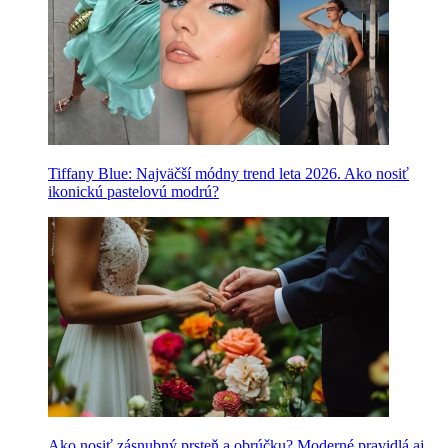
Tiffany Blue: Najväčší módny trend leta 2026. Ako nosiť
ikonickú pastelovú modrú?
Ako nosiť zásnubný prsteň a obrúčku? Moderné pravidlá aj