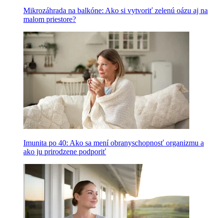
Mikrozáhrada na balkóne: Ako si vytvoriť zelenú oázu aj na
malom priestore?
Imunita po 40: Ako sa mení obranyschopnosť organizmu a
ako ju prirodzene podporiť