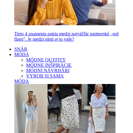
Tieto 4 znamenia patria medzi najväčšie partnerské „red
flags“. Je medzi nimi aj to vaše?
SNÁR
MÓDA
MÓDNE OUTFITY
MÓDNE INŠPIRÁCIE
MÓDNI NÁVRHÁRI
VYROB SI SAMA
MÓDA