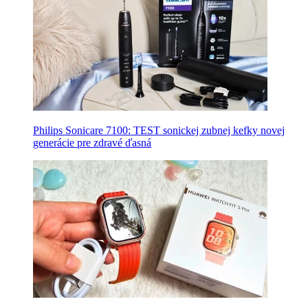
Philips Sonicare 7100: TEST sonickej zubnej kefky novej
generácie pre zdravé ďasná