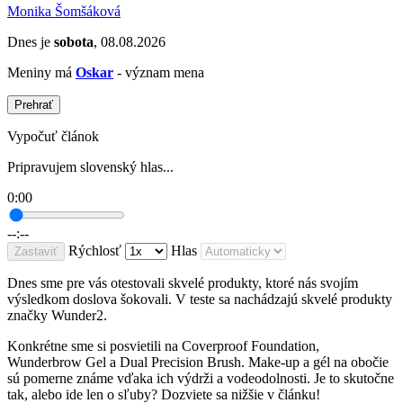
Monika Šomšáková
Dnes je
sobota
, 08.08.2026
Meniny má
Oskar
- význam mena
Prehrať
Vypočuť článok
Pripravujem slovenský hlas...
0:00
--:--
Rýchlosť
Hlas
Zastaviť
Dnes sme pre vás otestovali skvelé produkty, ktoré nás svojím
výsledkom doslova šokovali. V teste sa nachádzajú skvelé produkty
značky Wunder2.
Konkrétne sme si posvietili na Coverproof Foundation,
Wunderbrow Gel a Dual Precision Brush. Make-up a gél na obočie
sú pomerne známe vďaka ich výdrži a vodeodolnosti. Je to skutočne
tak, alebo ide len o sľuby? Dozviete sa nižšie v článku!