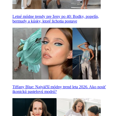
Letné módne trendy pre ženy po 40: Bodky, popelín,
bermudy a kúsky, ktoré lichotia postave
Tiffany Blue: Najväčší módny trend leta 2026. Ako nosiť
ikonickú pastelovú modrú?