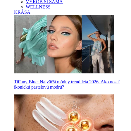
VYROB SI SAMA
WELLNESS
KRÁSA
Tiffany Blue: Najväčší módny trend leta 2026. Ako nosiť
ikonickú pastelovú modrú?