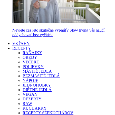
Neviete cez leto skutočne vypnúť? Slow living vás naučí
oddychovať bez výčitiek
VZŤAHY
RECEPTY
RAŇAJKY
OBEDY
VEČERE
POLIEVKY
MÄSITÉ JEDLÁ
BEZMÄSITÉ JEDLÁ
NÁPOJE
JEDNOHUBKY
DIÉTNE JEDLÁ
VEGAN
DEZERTY
RAW
KUCHÁRKY
RECEPTY ŠÉFKUCHÁROV