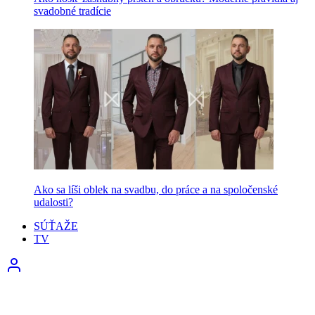
svadobné tradície
Ako sa líši oblek na svadbu, do práce a na spoločenské
udalosti?
SÚŤAŽE
TV