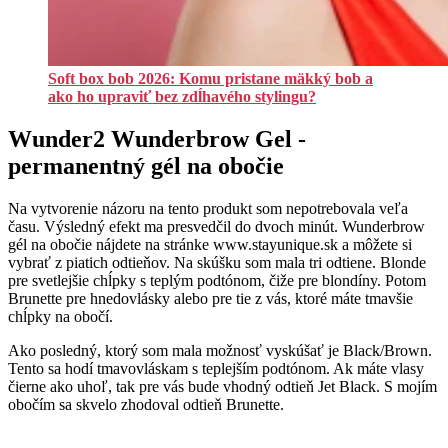
Soft box bob 2026: Komu pristane mäkký bob a
ako ho upraviť bez zdĺhavého stylingu?
Wunder2 Wunderbrow Gel -
permanentný gél na obočie
Na vytvorenie názoru na tento produkt som nepotrebovala veľa
času. Výsledný efekt ma presvedčil do dvoch minút. Wunderbrow
gél na obočie nájdete na stránke www.stayunique.sk a môžete si
vybrať z piatich odtieňov. Na skúšku som mala tri odtiene. Blonde
pre svetlejšie chĺpky s teplým podtónom, čiže pre blondíny. Potom
Brunette pre hnedovlásky alebo pre tie z vás, ktoré máte tmavšie
chĺpky na obočí.
Ako posledný, ktorý som mala možnosť vyskúšať je Black/Brown.
Tento sa hodí tmavovláskam s teplejším podtónom. Ak máte vlasy
čierne ako uhoľ, tak pre vás bude vhodný odtieň Jet Black. S mojím
obočím sa skvelo zhodoval odtieň Brunette.