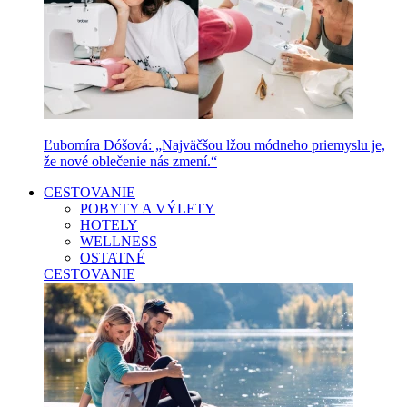
Ľubomíra Dóšová: „Najväčšou lžou módneho priemyslu je,
že nové oblečenie nás zmení.“
CESTOVANIE
POBYTY A VÝLETY
HOTELY
WELLNESS
OSTATNÉ
CESTOVANIE