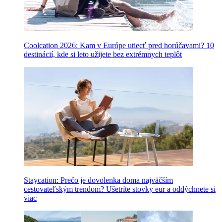
Coolcation 2026: Kam v Európe utiecť pred horúčavami? 10
destinácií, kde si leto užijete bez extrémnych teplôt
Staycation: Prečo je dovolenka doma najväčším
cestovateľským trendom? Ušetríte stovky eur a oddýchnete si
viac