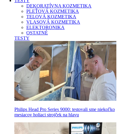
TESTY
DEKORATÍVNA KOZMETIKA
PLEŤOVÁ KOZMETIKA
TELOVÁ KOZMETIKA
VLASOVÁ KOZMETIKA
ELEKTORONIKA
OSTATNÉ
TESTY
Philips Head Pro Series 9000: testovali sme niekoľko
mesiacov holiaci strojček na hlavu