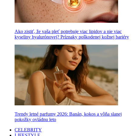
Ako zistiť, že vaša pleť potrebuje viac lipidov a nie viac
kyseliny hyalurónovej? Príznaky poškodenej kožnej bariéry
Trendy letné parfumy 2026: Banán, kokos a vôňa slanej
pokožky ovládnu leto
CELEBRITY
LIFESTYLE