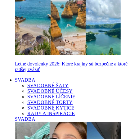
Letné dovolenky 2026: Ktoré krajiny sú bezpečné a ktoré
radšej zvážiť
SVADBA
SVADOBNÉ ŠATY
SVADOBNÉ ÚČESY
SVADOBNÉ LÍČENIE
SVADOBNÉ TORTY
SVADOBNÉ KYTICE
RADY A INŠPIRÁCIE
SVADBA