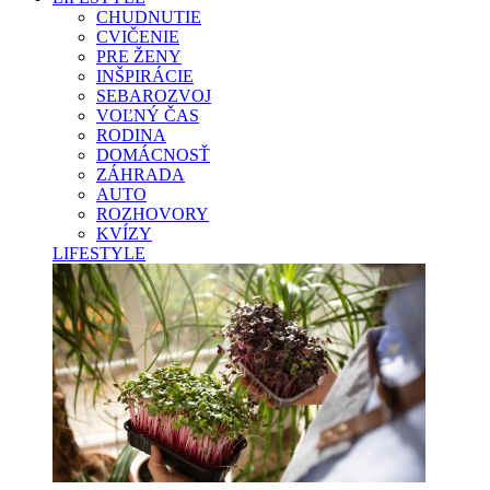
CHUDNUTIE
CVIČENIE
PRE ŽENY
INŠPIRÁCIE
SEBAROZVOJ
VOĽNÝ ČAS
RODINA
DOMÁCNOSŤ
ZÁHRADA
AUTO
ROZHOVORY
KVÍZY
LIFESTYLE