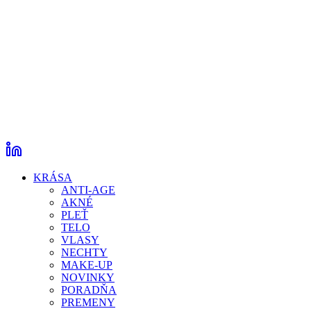
KRÁSA
ANTI-AGE
AKNÉ
PLEŤ
TELO
VLASY
NECHTY
MAKE-UP
NOVINKY
PORADŇA
PREMENY