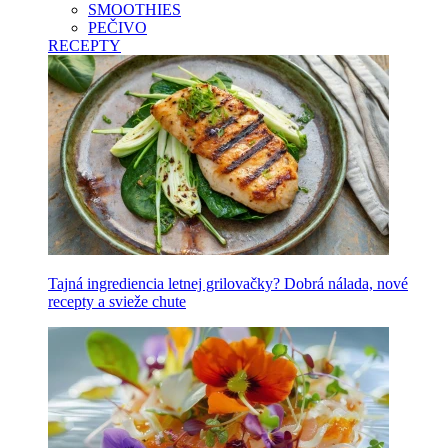
SMOOTHIES
PEČIVO
RECEPTY
Tajná ingrediencia letnej grilovačky? Dobrá nálada, nové
recepty a svieže chute