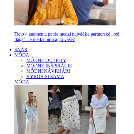
Tieto 4 znamenia patria medzi najväčšie partnerské „red
flags“. Je medzi nimi aj to vaše?
SNÁR
MÓDA
MÓDNE OUTFITY
MÓDNE INŠPIRÁCIE
MÓDNI NÁVRHÁRI
VYROB SI SAMA
MÓDA