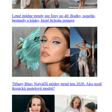
Letné módne trendy pre ženy po 40: Bodky, popelín,
bermudy a kúsky, ktoré lichotia postave
Tiffany Blue: Najväčší módny trend leta 2026. Ako nosiť
ikonickú pastelovú modrú?