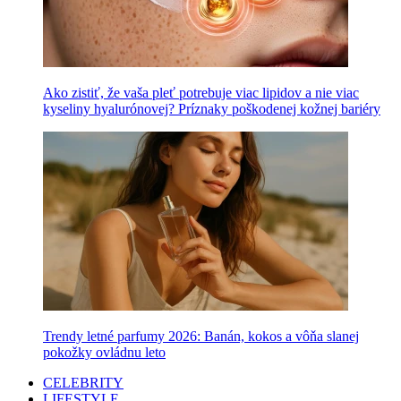
Ako zistiť, že vaša pleť potrebuje viac lipidov a nie viac
kyseliny hyalurónovej? Príznaky poškodenej kožnej bariéry
Trendy letné parfumy 2026: Banán, kokos a vôňa slanej
pokožky ovládnu leto
CELEBRITY
LIFESTYLE