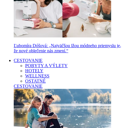
Ľubomíra Dóšová: „Najväčšou lžou módneho priemyslu je,
že nové oblečenie nás zmení.“
CESTOVANIE
POBYTY A VÝLETY
HOTELY
WELLNESS
OSTATNÉ
CESTOVANIE