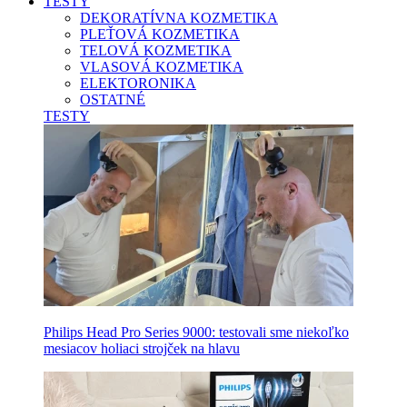
TESTY
DEKORATÍVNA KOZMETIKA
PLEŤOVÁ KOZMETIKA
TELOVÁ KOZMETIKA
VLASOVÁ KOZMETIKA
ELEKTORONIKA
OSTATNÉ
TESTY
Philips Head Pro Series 9000: testovali sme niekoľko
mesiacov holiaci strojček na hlavu