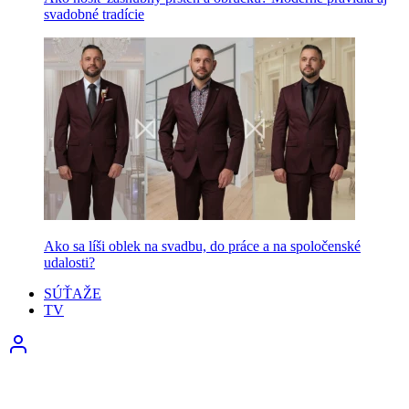
svadobné tradície
Ako sa líši oblek na svadbu, do práce a na spoločenské
udalosti?
SÚŤAŽE
TV