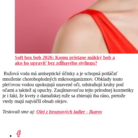
Soft box bob 2026: Komu pristane mäkký bob a
ako ho upraviť bez zdĺhavého stylingu?
Ružová voda má antiseptické účinky a je schopná potláčať
množenie choroboplodných mikroorganizmov. Obklady touto
pleťovou vodou upokojujú unavené oči, odstraňujú kruhy pod
očami a taktiež aj opuchy. Zaujímavosťou tejto prírodnej kozmetiky
je i fakt, že kvety z damašskej ruže sa zbierajú iba ráno, pretože
vtedy majú najväčší obsah olejov.
Testovali sme aj:
Olej z hroznových jadier - Ikarov