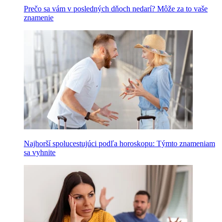
Prečo sa vám v posledných dňoch nedarí? Môže za to vaše
znamenie
Najhorší spolucestujúci podľa horoskopu: Týmto znameniam
sa vyhnite