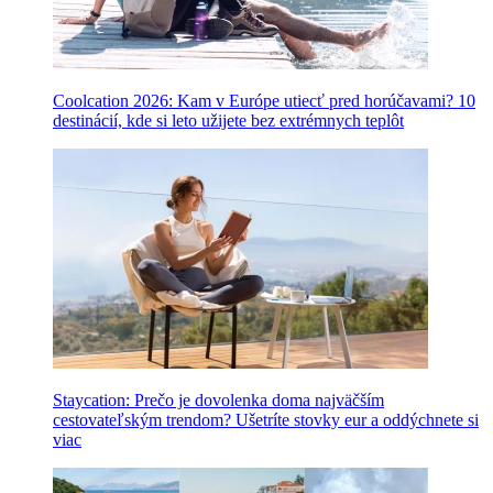
Coolcation 2026: Kam v Európe utiecť pred horúčavami? 10
destinácií, kde si leto užijete bez extrémnych teplôt
Staycation: Prečo je dovolenka doma najväčším
cestovateľským trendom? Ušetríte stovky eur a oddýchnete si
viac