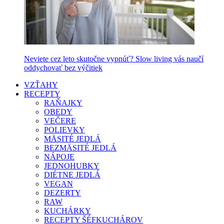
Neviete cez leto skutočne vypnúť? Slow living vás naučí
oddychovať bez výčitiek
VZŤAHY
RECEPTY
RAŇAJKY
OBEDY
VEČERE
POLIEVKY
MÄSITÉ JEDLÁ
BEZMÄSITÉ JEDLÁ
NÁPOJE
JEDNOHUBKY
DIÉTNE JEDLÁ
VEGAN
DEZERTY
RAW
KUCHÁRKY
RECEPTY ŠÉFKUCHÁROV