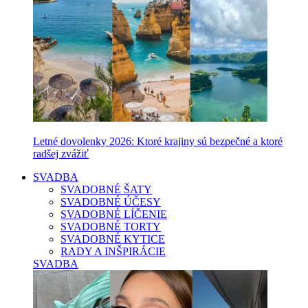
Letné dovolenky 2026: Ktoré krajiny sú bezpečné a ktoré
radšej zvážiť
SVADBA
SVADOBNÉ ŠATY
SVADOBNÉ ÚČESY
SVADOBNÉ LÍČENIE
SVADOBNÉ TORTY
SVADOBNÉ KYTICE
RADY A INŠPIRÁCIE
SVADBA