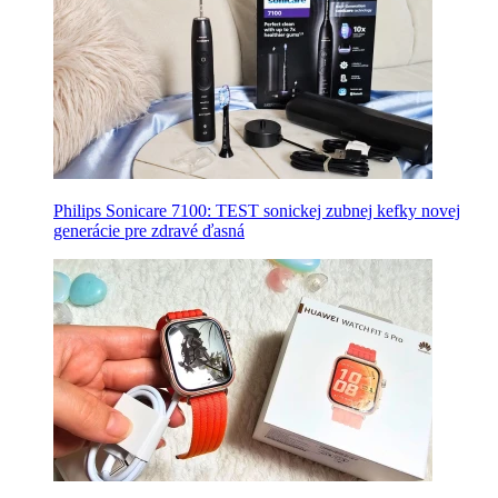
Philips Sonicare 7100: TEST sonickej zubnej kefky novej
generácie pre zdravé ďasná