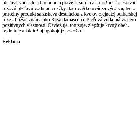
pleťová voda. Je ich mnoho a práve ja som mala možnosť otestovať
ružovú pleťovú vodu od značky Ikarov. Ako uvádza výrobca, tento
prírodný produkt sa získava destiláciou z kvetov olejnatej bulharskej
ruže - bližšie známa ako Rosa damascena. Pleťová voda má viacero
pozitívnych vlastností. Osviežuje, tonizuje, zlepšuje krvný obeh,
hydratuje a taktiež aj upokojuje pokožku.
Reklama