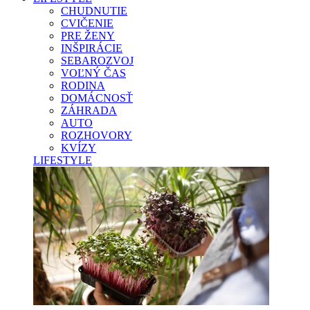
CHUDNUTIE
CVIČENIE
PRE ŽENY
INŠPIRÁCIE
SEBAROZVOJ
VOĽNÝ ČAS
RODINA
DOMÁCNOSŤ
ZÁHRADA
AUTO
ROZHOVORY
KVÍZY
LIFESTYLE