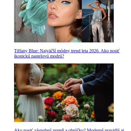
Tiffany Blue: Najväčší módny trend leta 2026. Ako nosiť
ikonickú pastelovú modrú?
Ako nosiť zásnubný prsteň a obrúčku? Moderné pravidlá aj