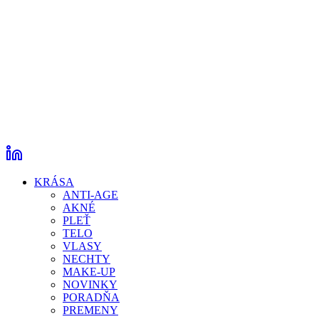
KRÁSA
ANTI-AGE
AKNÉ
PLEŤ
TELO
VLASY
NECHTY
MAKE-UP
NOVINKY
PORADŇA
PREMENY