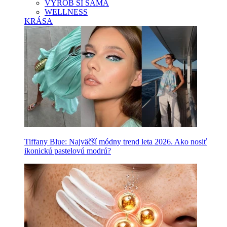
VYROB SI SAMA
WELLNESS
KRÁSA
Tiffany Blue: Najväčší módny trend leta 2026. Ako nosiť
ikonickú pastelovú modrú?