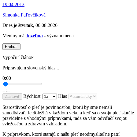
19.04.2013
Simonka Paľovčíková
Dnes je
štvrtok
, 06.08.2026
Meniny má
Jozefína
- význam mena
Prehrať
Vypočuť článok
Pripravujem slovenský hlas...
0:00
--:--
Rýchlosť
Hlas
Zastaviť
Starostlivosť o pleť je povinnosťou, ktorú by sme nemali
zanedbávať. Je dôležitá v každom veku a keď sa o svoju pleť staráte
pravidelne s vhodnými prípravkami, rada sa vám odvďačí svojou
sviežosťou a zdravým vzhľadom.
K prípravkom, ktoré starajú o našu pleť neodmysliteľne patrí