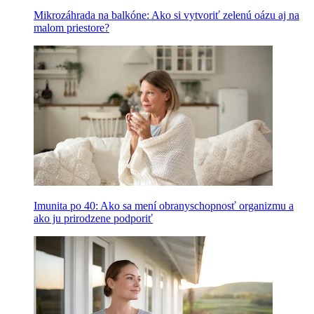
Mikrozáhrada na balkóne: Ako si vytvoriť zelenú oázu aj na
malom priestore?
Imunita po 40: Ako sa mení obranyschopnosť organizmu a
ako ju prirodzene podporiť