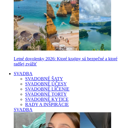
Letné dovolenky 2026: Ktoré krajiny sú bezpečné a ktoré
radšej zvážiť
SVADBA
SVADOBNÉ ŠATY
SVADOBNÉ ÚČESY
SVADOBNÉ LÍČENIE
SVADOBNÉ TORTY
SVADOBNÉ KYTICE
RADY A INŠPIRÁCIE
SVADBA