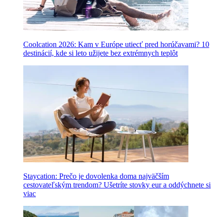
Coolcation 2026: Kam v Európe utiecť pred horúčavami? 10
destinácií, kde si leto užijete bez extrémnych teplôt
Staycation: Prečo je dovolenka doma najväčším
cestovateľským trendom? Ušetríte stovky eur a oddýchnete si
viac