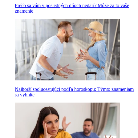
Prečo sa vám v posledných dňoch nedarí? Môže za to vaše
znamenie
Najhorší spolucestujúci podľa horoskopu: Týmto znameniam
sa vyhnite