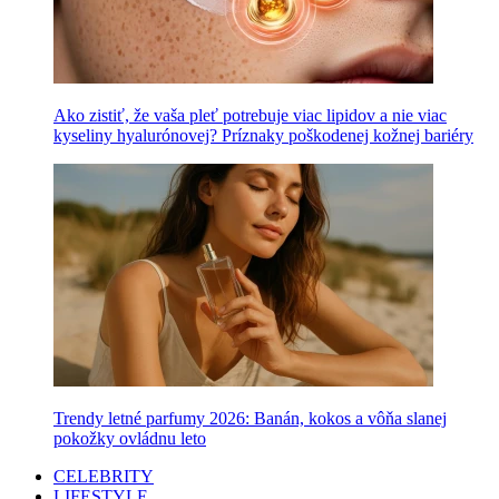
Ako zistiť, že vaša pleť potrebuje viac lipidov a nie viac
kyseliny hyalurónovej? Príznaky poškodenej kožnej bariéry
Trendy letné parfumy 2026: Banán, kokos a vôňa slanej
pokožky ovládnu leto
CELEBRITY
LIFESTYLE