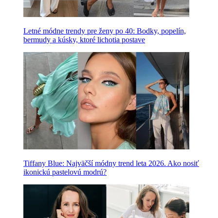
Letné módne trendy pre ženy po 40: Bodky, popelín,
bermudy a kúsky, ktoré lichotia postave
Tiffany Blue: Najväčší módny trend leta 2026. Ako nosiť
ikonickú pastelovú modrú?