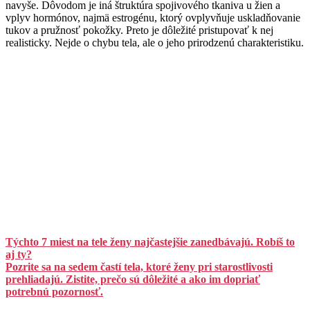
navyše. Dôvodom je iná štruktúra spojivového tkaniva u žien a
vplyv hormónov, najmä estrogénu, ktorý ovplyvňuje uskladňovanie
tukov a pružnosť pokožky. Preto je dôležité pristupovať k nej
realisticky. Nejde o chybu tela, ale o jeho prirodzenú charakteristiku.
Týchto 7 miest na tele ženy najčastejšie zanedbávajú. Robíš to
aj ty?
Pozrite sa na sedem častí tela, ktoré ženy pri starostlivosti
prehliadajú. Zistite, prečo sú dôležité a ako im dopriať
potrebnú pozornosť.