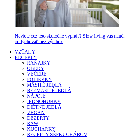
Neviete cez leto skutočne vypnúť? Slow living vás naučí
oddychovať bez výčitiek
VZŤAHY
RECEPTY
RAŇAJKY
OBEDY
VEČERE
POLIEVKY
MÄSITÉ JEDLÁ
BEZMÄSITÉ JEDLÁ
NÁPOJE
JEDNOHUBKY
DIÉTNE JEDLÁ
VEGAN
DEZERTY
RAW
KUCHÁRKY
RECEPTY ŠÉFKUCHÁROV