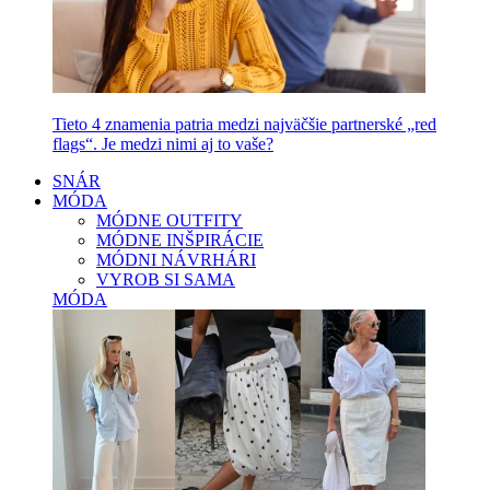
Tieto 4 znamenia patria medzi najväčšie partnerské „red
flags“. Je medzi nimi aj to vaše?
SNÁR
MÓDA
MÓDNE OUTFITY
MÓDNE INŠPIRÁCIE
MÓDNI NÁVRHÁRI
VYROB SI SAMA
MÓDA