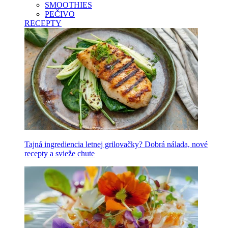
SMOOTHIES
PEČIVO
RECEPTY
Tajná ingrediencia letnej grilovačky? Dobrá nálada, nové
recepty a svieže chute