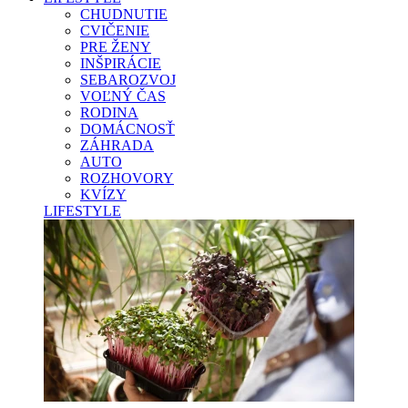
CHUDNUTIE
CVIČENIE
PRE ŽENY
INŠPIRÁCIE
SEBAROZVOJ
VOĽNÝ ČAS
RODINA
DOMÁCNOSŤ
ZÁHRADA
AUTO
ROZHOVORY
KVÍZY
LIFESTYLE