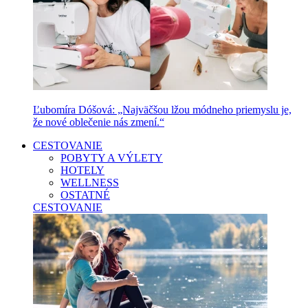
Ľubomíra Dóšová: „Najväčšou lžou módneho priemyslu je,
že nové oblečenie nás zmení.“
CESTOVANIE
POBYTY A VÝLETY
HOTELY
WELLNESS
OSTATNÉ
CESTOVANIE