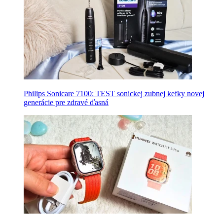
Philips Sonicare 7100: TEST sonickej zubnej kefky novej
generácie pre zdravé ďasná