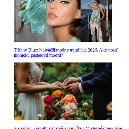
Tiffany Blue: Najväčší módny trend leta 2026. Ako nosiť
ikonickú pastelovú modrú?
Ako nosiť zásnubný prsteň a obrúčku? Moderné pravidlá aj