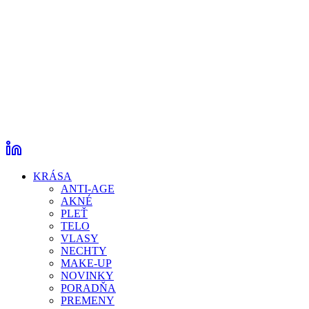
KRÁSA
ANTI-AGE
AKNÉ
PLEŤ
TELO
VLASY
NECHTY
MAKE-UP
NOVINKY
PORADŇA
PREMENY