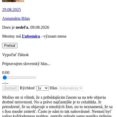
29.08.2025
Annamária Bilas
Dnes je
nedeľa
, 09.08.2026
Meniny má
Ľubomíra
- význam mena
Prehrať
Vypočuť článok
Pripravujem slovenský hlas...
0:00
--:--
Rýchlosť
Hlas
Zastaviť
Možno ste si všimli, že s pribúdajúcim časom sa na tele objavia
drobné nerovnosti. No a práve najčastejšie je to celulitída. Je
prirodzené, že sa objavuje u mnohých žien, no to neznamená, že sa
s ňou musíte zmieriť. Často je nám to tak nahovárané. Nemusí byť
vašou každodennou realitou, pretože príroda sama ponúka riešenia,