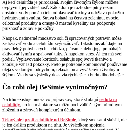
Aj keď celulitída je prirodzená, svojím životným štýlom môžete
ovplyvniť jej viditeľnosť. Základom je rozhodne pitný režim -
dostatok vody pomáha telu odplavovať toxíny a udržiava pokožku
hydratovanú zvnútra. Strava bohatá na čerstvú zeleninu, ovocie,
celozrnné produkty a omega-3 mastné kyseliny zas podporuje
pružnosť a zdravie pokožky.
Naopak, nadmerné množstvo soli či spracovaných potravín môže
zadržiavať vodu a celulitídu zvýrazňovať. Takisto nezabúdajte na
pravidelný pohyb - rýchla chôdza, plávanie alebo jóga pomáhajú
aktivovať lymfu a spaľovať tuky. A napokon stres. Aj ten má svoj
podiel. Vyplavovanie kortizolu oslabuje spojivové tkanivo a
zhoršuje vzhľad pokožky. Preto je potrebné kombinovať používanie
oleja s vedomým oddychom, relaxáciou a vyváženým životným
štýlom. Vtedy sa výsledky dostavia rýchlejšie a budú dlhodobejšie.
Čo robí olej BeSimie výnimočným?
Na trhu existuje množstvo prípravkov, ktoré sľubujú
redukciu
celulitídy
, no len máloktoré sa môžu pochváliť čistým prírodným
zložením a zároveň komplexným účinkom.
Telový olej proti celulitíde od BeSimie
, ktorý sme sami skúsili, nie
je len ďalším produktom na trhu. Je výsledkom spojenia