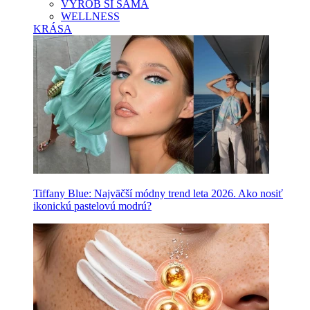
VYROB SI SAMA
WELLNESS
KRÁSA
Tiffany Blue: Najväčší módny trend leta 2026. Ako nosiť
ikonickú pastelovú modrú?