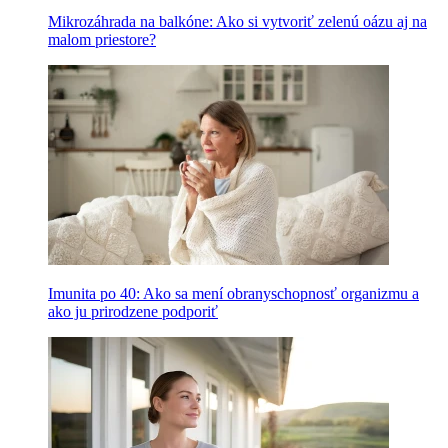
Mikrozáhrada na balkóne: Ako si vytvoriť zelenú oázu aj na
malom priestore?
Imunita po 40: Ako sa mení obranyschopnosť organizmu a
ako ju prirodzene podporiť