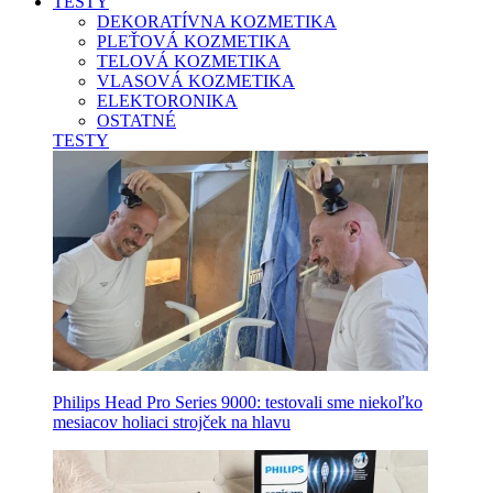
TESTY
DEKORATÍVNA KOZMETIKA
PLEŤOVÁ KOZMETIKA
TELOVÁ KOZMETIKA
VLASOVÁ KOZMETIKA
ELEKTORONIKA
OSTATNÉ
TESTY
Philips Head Pro Series 9000: testovali sme niekoľko
mesiacov holiaci strojček na hlavu