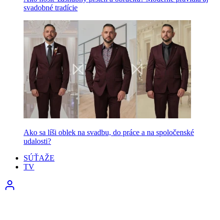
svadobné tradície
Ako sa líši oblek na svadbu, do práce a na spoločenské
udalosti?
SÚŤAŽE
TV