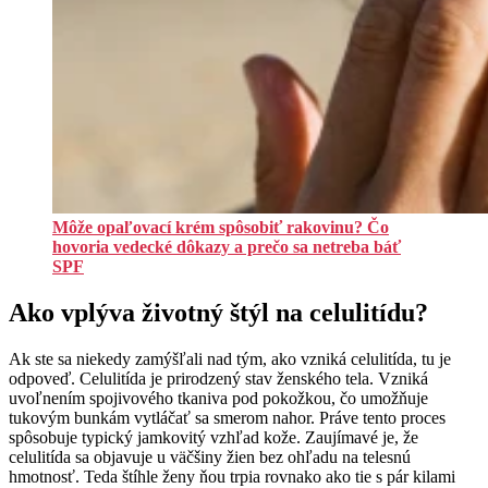
Môže opaľovací krém spôsobiť rakovinu? Čo
hovoria vedecké dôkazy a prečo sa netreba báť
SPF
Ako vplýva životný štýl na celulitídu?
Ak ste sa niekedy zamýšľali nad tým, ako vzniká celulitída, tu je
odpoveď. Celulitída je prirodzený stav ženského tela. Vzniká
uvoľnením spojivového tkaniva pod pokožkou, čo umožňuje
tukovým bunkám vytláčať sa smerom nahor. Práve tento proces
spôsobuje typický jamkovitý vzhľad kože. Zaujímavé je, že
celulitída sa objavuje u väčšiny žien bez ohľadu na telesnú
hmotnosť. Teda štíhle ženy ňou trpia rovnako ako tie s pár kilami