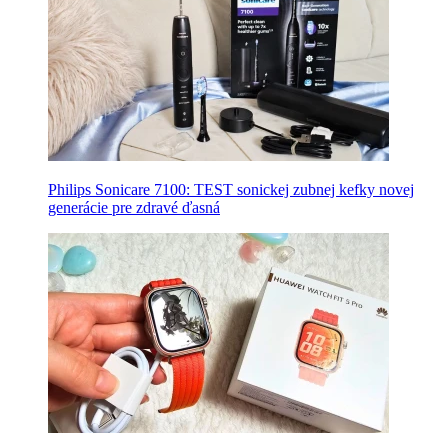
Philips Sonicare 7100: TEST sonickej zubnej kefky novej
generácie pre zdravé ďasná