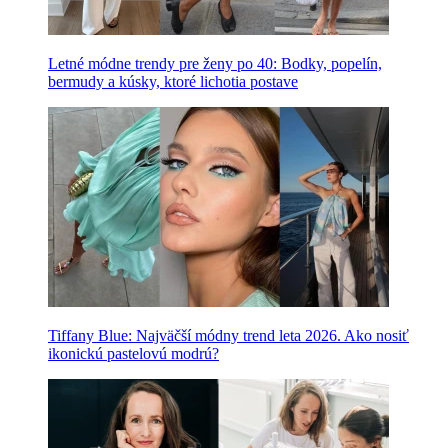
Letné módne trendy pre ženy po 40: Bodky, popelín,
bermudy a kúsky, ktoré lichotia postave
Tiffany Blue: Najväčší módny trend leta 2026. Ako nosiť
ikonickú pastelovú modrú?