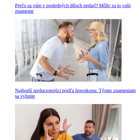
Prečo sa vám v posledných dňoch nedarí? Môže za to vaše
znamenie
Najhorší spolucestujúci podľa horoskopu: Týmto znameniam
sa vyhnite