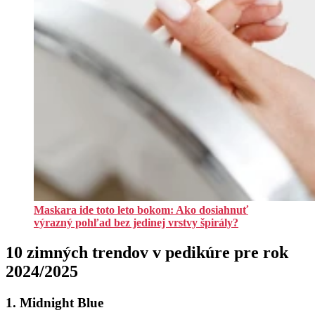
Maskara ide toto leto bokom: Ako dosiahnuť
výrazný pohľad bez jedinej vrstvy špirály?
10 zimných trendov v pedikúre pre rok
2024/2025
1. Midnight Blue