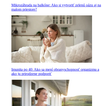
Mikrozáhrada na balkóne: Ako si vytvoriť zelenú oázu aj na
malom priestore?
Imunita po 40: Ako sa mení obranyschopnosť organizmu a
ako ju prirodzene podporiť