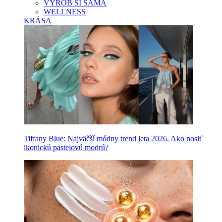
VYROB SI SAMA
WELLNESS
KRÁSA
Tiffany Blue: Najväčší módny trend leta 2026. Ako nosiť
ikonickú pastelovú modrú?