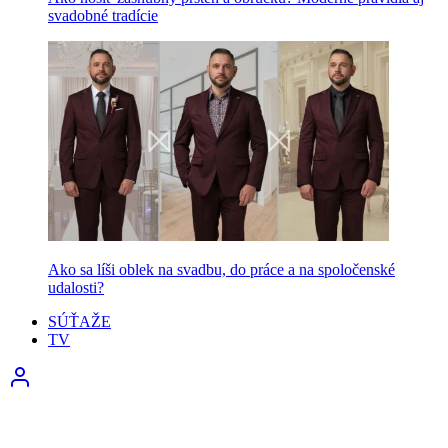
svadobné tradície
Ako sa líši oblek na svadbu, do práce a na spoločenské
udalosti?
SÚŤAŽE
TV