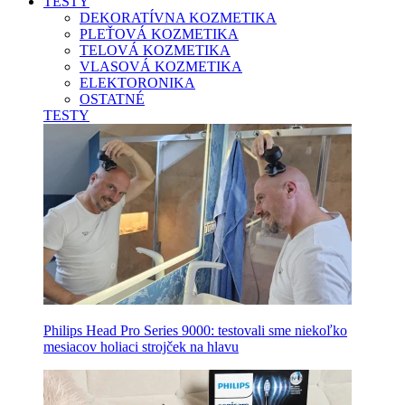
TESTY
DEKORATÍVNA KOZMETIKA
PLEŤOVÁ KOZMETIKA
TELOVÁ KOZMETIKA
VLASOVÁ KOZMETIKA
ELEKTORONIKA
OSTATNÉ
TESTY
Philips Head Pro Series 9000: testovali sme niekoľko
mesiacov holiaci strojček na hlavu