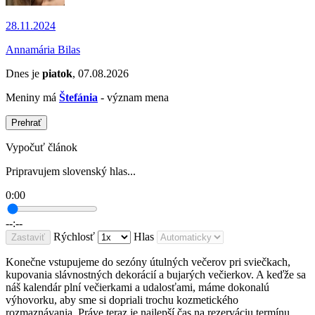
28.11.2024
Annamária Bilas
Dnes je
piatok
, 07.08.2026
Meniny má
Štefánia
- význam mena
Prehrať
Vypočuť článok
Pripravujem slovenský hlas...
0:00
--:--
Rýchlosť
Hlas
Zastaviť
Konečne vstupujeme do sezóny útulných večerov pri sviečkach,
kupovania slávnostných dekorácií a bujarých večierkov. A keďže sa
náš kalendár plní večierkami a udalosťami, máme dokonalú
výhovorku, aby sme si dopriali trochu kozmetického
rozmaznávania. Práve teraz je najlepší čas na rezerváciu termínu