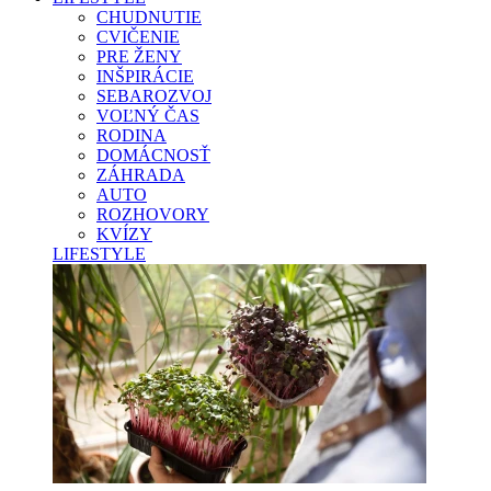
CHUDNUTIE
CVIČENIE
PRE ŽENY
INŠPIRÁCIE
SEBAROZVOJ
VOĽNÝ ČAS
RODINA
DOMÁCNOSŤ
ZÁHRADA
AUTO
ROZHOVORY
KVÍZY
LIFESTYLE