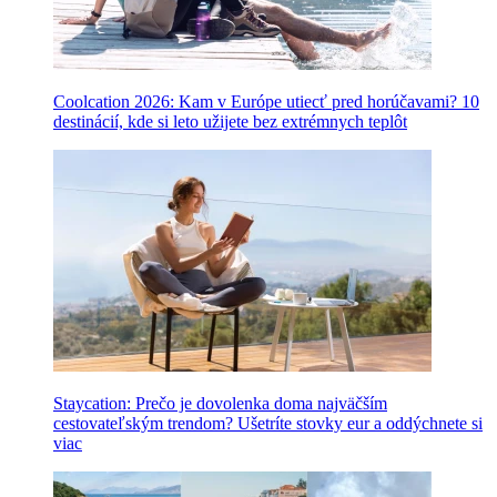
Coolcation 2026: Kam v Európe utiecť pred horúčavami? 10
destinácií, kde si leto užijete bez extrémnych teplôt
Staycation: Prečo je dovolenka doma najväčším
cestovateľským trendom? Ušetríte stovky eur a oddýchnete si
viac