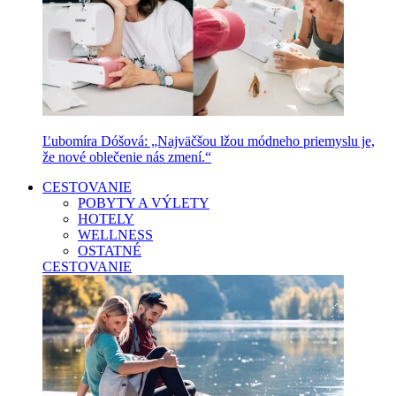
Ľubomíra Dóšová: „Najväčšou lžou módneho priemyslu je,
že nové oblečenie nás zmení.“
CESTOVANIE
POBYTY A VÝLETY
HOTELY
WELLNESS
OSTATNÉ
CESTOVANIE