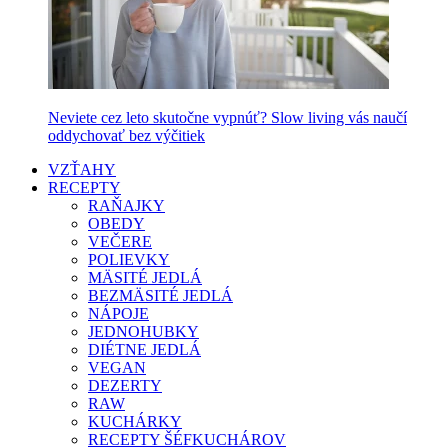
Neviete cez leto skutočne vypnúť? Slow living vás naučí
oddychovať bez výčitiek
VZŤAHY
RECEPTY
RAŇAJKY
OBEDY
VEČERE
POLIEVKY
MÄSITÉ JEDLÁ
BEZMÄSITÉ JEDLÁ
NÁPOJE
JEDNOHUBKY
DIÉTNE JEDLÁ
VEGAN
DEZERTY
RAW
KUCHÁRKY
RECEPTY ŠÉFKUCHÁROV