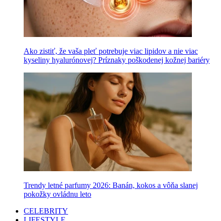
Ako zistiť, že vaša pleť potrebuje viac lipidov a nie viac
kyseliny hyalurónovej? Príznaky poškodenej kožnej bariéry
Trendy letné parfumy 2026: Banán, kokos a vôňa slanej
pokožky ovládnu leto
CELEBRITY
LIFESTYLE