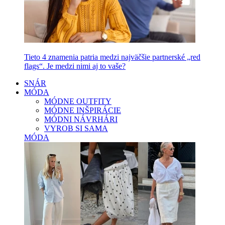
Tieto 4 znamenia patria medzi najväčšie partnerské „red
flags“. Je medzi nimi aj to vaše?
SNÁR
MÓDA
MÓDNE OUTFITY
MÓDNE INŠPIRÁCIE
MÓDNI NÁVRHÁRI
VYROB SI SAMA
MÓDA