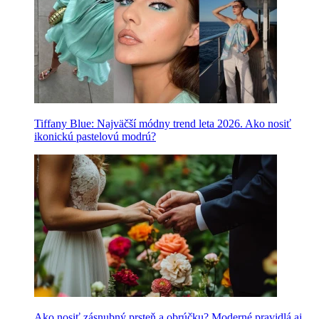
Tiffany Blue: Najväčší módny trend leta 2026. Ako nosiť
ikonickú pastelovú modrú?
Ako nosiť zásnubný prsteň a obrúčku? Moderné pravidlá aj