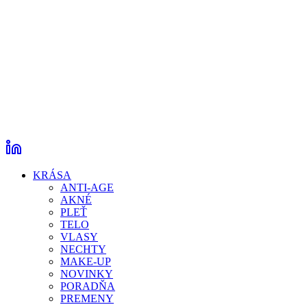
KRÁSA
ANTI-AGE
AKNÉ
PLEŤ
TELO
VLASY
NECHTY
MAKE-UP
NOVINKY
PORADŇA
PREMENY