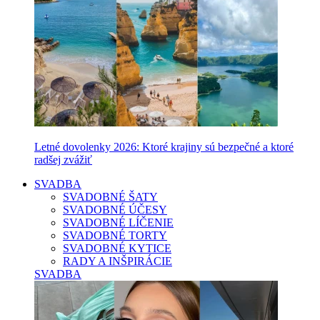
Letné dovolenky 2026: Ktoré krajiny sú bezpečné a ktoré
radšej zvážiť
SVADBA
SVADOBNÉ ŠATY
SVADOBNÉ ÚČESY
SVADOBNÉ LÍČENIE
SVADOBNÉ TORTY
SVADOBNÉ KYTICE
RADY A INŠPIRÁCIE
SVADBA