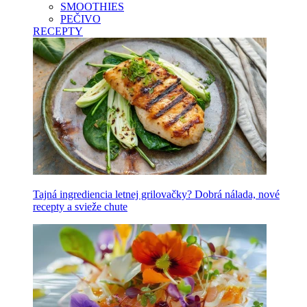
SMOOTHIES
PEČIVO
RECEPTY
Tajná ingrediencia letnej grilovačky? Dobrá nálada, nové
recepty a svieže chute