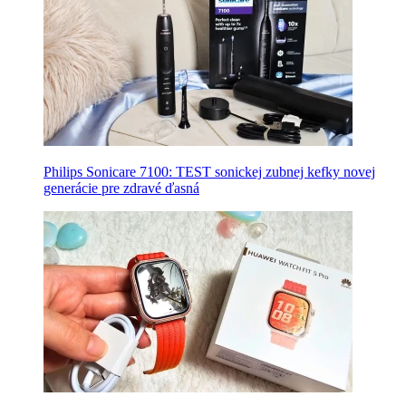
Philips Sonicare 7100: TEST sonickej zubnej kefky novej
generácie pre zdravé ďasná