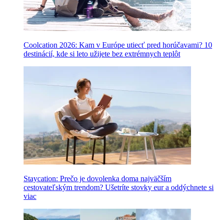
Coolcation 2026: Kam v Európe utiecť pred horúčavami? 10
destinácií, kde si leto užijete bez extrémnych teplôt
Staycation: Prečo je dovolenka doma najväčším
cestovateľským trendom? Ušetríte stovky eur a oddýchnete si
viac