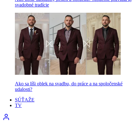
svadobné tradície
Ako sa líši oblek na svadbu, do práce a na spoločenské
udalosti?
SÚŤAŽE
TV