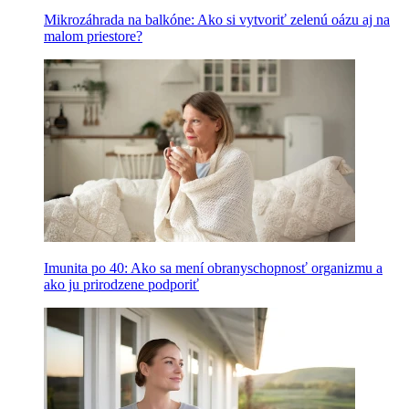
Mikrozáhrada na balkóne: Ako si vytvoriť zelenú oázu aj na
malom priestore?
Imunita po 40: Ako sa mení obranyschopnosť organizmu a
ako ju prirodzene podporiť