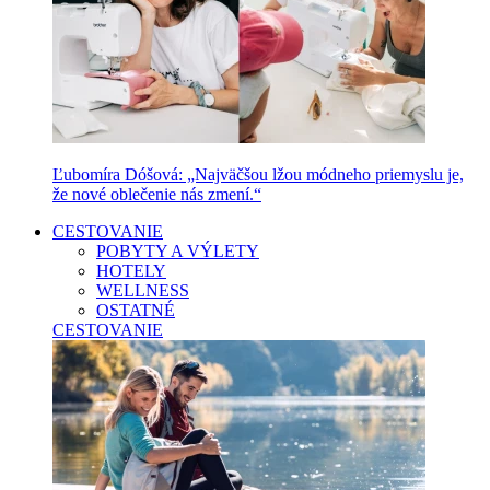
Ľubomíra Dóšová: „Najväčšou lžou módneho priemyslu je,
že nové oblečenie nás zmení.“
CESTOVANIE
POBYTY A VÝLETY
HOTELY
WELLNESS
OSTATNÉ
CESTOVANIE