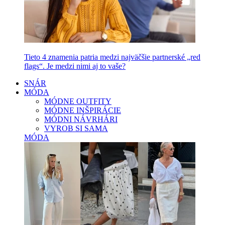
Tieto 4 znamenia patria medzi najväčšie partnerské „red
flags“. Je medzi nimi aj to vaše?
SNÁR
MÓDA
MÓDNE OUTFITY
MÓDNE INŠPIRÁCIE
MÓDNI NÁVRHÁRI
VYROB SI SAMA
MÓDA