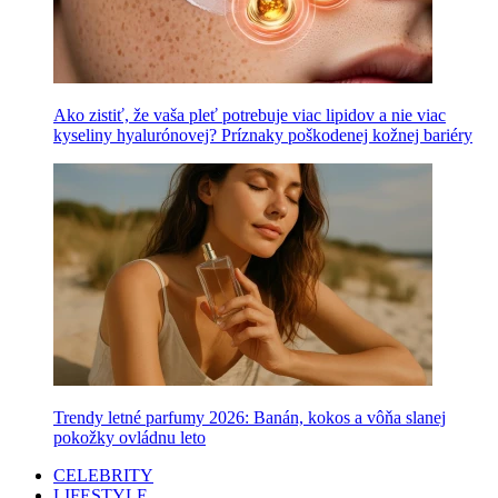
Ako zistiť, že vaša pleť potrebuje viac lipidov a nie viac
kyseliny hyalurónovej? Príznaky poškodenej kožnej bariéry
Trendy letné parfumy 2026: Banán, kokos a vôňa slanej
pokožky ovládnu leto
CELEBRITY
LIFESTYLE