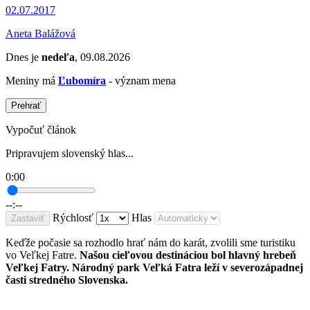
02.07.2017
Aneta Balážová
Dnes je
nedeľa
, 09.08.2026
Meniny má
Ľubomíra
- význam mena
Prehrať
Vypočuť článok
Pripravujem slovenský hlas...
0:00
--:--
Rýchlosť
Hlas
Zastaviť
Keďže počasie sa rozhodlo hrať nám do karát, zvolili sme turistiku
vo Veľkej Fatre.
Našou cieľovou destináciou bol hlavný hrebeň
Veľkej Fatry. Národný park Veľká Fatra leží v severozápadnej
časti stredného Slovenska.