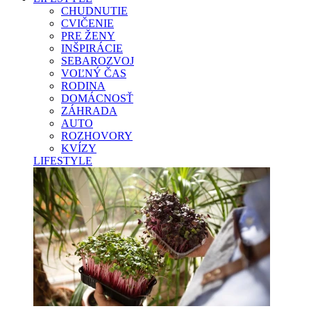
CHUDNUTIE
CVIČENIE
PRE ŽENY
INŠPIRÁCIE
SEBAROZVOJ
VOĽNÝ ČAS
RODINA
DOMÁCNOSŤ
ZÁHRADA
AUTO
ROZHOVORY
KVÍZY
LIFESTYLE