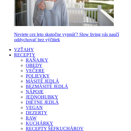
Neviete cez leto skutočne vypnúť? Slow living vás naučí
oddychovať bez výčitiek
VZŤAHY
RECEPTY
RAŇAJKY
OBEDY
VEČERE
POLIEVKY
MÄSITÉ JEDLÁ
BEZMÄSITÉ JEDLÁ
NÁPOJE
JEDNOHUBKY
DIÉTNE JEDLÁ
VEGAN
DEZERTY
RAW
KUCHÁRKY
RECEPTY ŠÉFKUCHÁROV