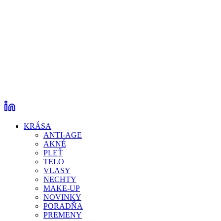
KRÁSA
ANTI-AGE
AKNÉ
PLEŤ
TELO
VLASY
NECHTY
MAKE-UP
NOVINKY
PORADŇA
PREMENY