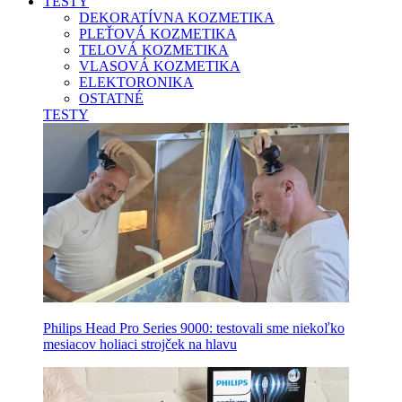
TESTY
DEKORATÍVNA KOZMETIKA
PLEŤOVÁ KOZMETIKA
TELOVÁ KOZMETIKA
VLASOVÁ KOZMETIKA
ELEKTORONIKA
OSTATNÉ
TESTY
Philips Head Pro Series 9000: testovali sme niekoľko
mesiacov holiaci strojček na hlavu