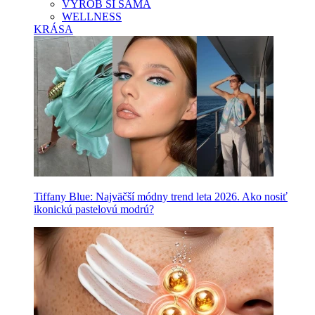
VYROB SI SAMA
WELLNESS
KRÁSA
Tiffany Blue: Najväčší módny trend leta 2026. Ako nosiť
ikonickú pastelovú modrú?