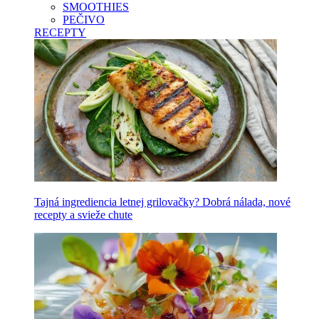
SMOOTHIES
PEČIVO
RECEPTY
Tajná ingrediencia letnej grilovačky? Dobrá nálada, nové
recepty a svieže chute