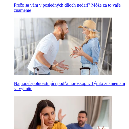
Prečo sa vám v posledných dňoch nedarí? Môže za to vaše
znamenie
Najhorší spolucestujúci podľa horoskopu: Týmto znameniam
sa vyhnite