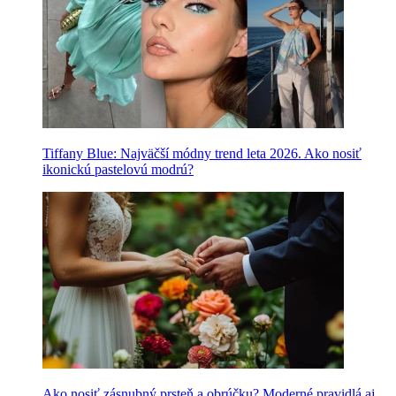
Tiffany Blue: Najväčší módny trend leta 2026. Ako nosiť
ikonickú pastelovú modrú?
Ako nosiť zásnubný prsteň a obrúčku? Moderné pravidlá aj