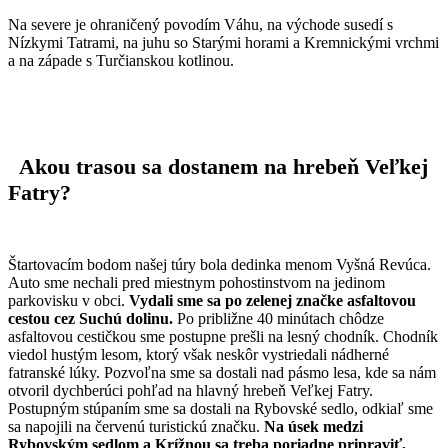
Na severe je ohraničený povodím Váhu, na východe susedí s
Nízkymi Tatrami, na juhu so Starými horami a Kremnickými vrchmi
a na západe s Turčianskou kotlinou.
Akou trasou sa dostanem na hrebeň Veľkej
Fatry?
Štartovacím bodom našej túry bola dedinka menom Vyšná Revúca.
Auto sme nechali pred miestnym pohostinstvom na jedinom
parkovisku v obci.
Vydali sme sa po zelenej značke asfaltovou
cestou cez Suchú dolinu.
Po približne 40 minútach chôdze
asfaltovou cestičkou sme postupne prešli na lesný chodník. Chodník
viedol hustým lesom, ktorý však neskôr vystriedali nádherné
fatranské lúky. Pozvoľna sme sa dostali nad pásmo lesa, kde sa nám
otvoril dychberúci pohľad na hlavný hrebeň Veľkej Fatry.
Postupným stúpaním sme sa dostali na Rybovské sedlo, odkiaľ sme
sa napojili na červenú turistickú značku.
Na úsek medzi
Rybovským sedlom a Krížnou sa treba poriadne pripraviť,