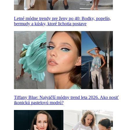
Letné módne trendy pre ženy po 40: Bodky, popelín,
bermudy a kúsky, ktoré lichotia postave
Tiffany Blue: Najväčší módny trend leta 2026. Ako nosiť
ikonickú pastelovú modrú?