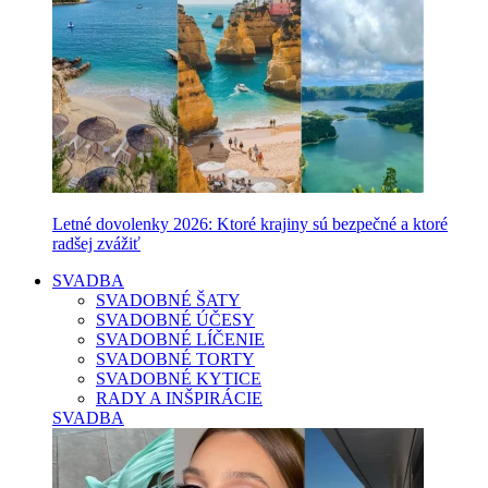
Letné dovolenky 2026: Ktoré krajiny sú bezpečné a ktoré
radšej zvážiť
SVADBA
SVADOBNÉ ŠATY
SVADOBNÉ ÚČESY
SVADOBNÉ LÍČENIE
SVADOBNÉ TORTY
SVADOBNÉ KYTICE
RADY A INŠPIRÁCIE
SVADBA