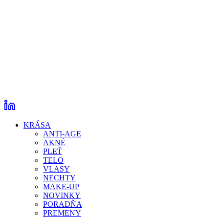
KRÁSA
ANTI-AGE
AKNÉ
PLEŤ
TELO
VLASY
NECHTY
MAKE-UP
NOVINKY
PORADŇA
PREMENY