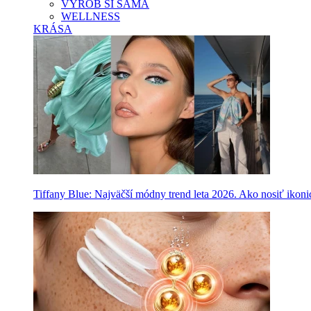
VYROB SI SAMA
WELLNESS
KRÁSA
Tiffany Blue: Najväčší módny trend leta 2026. Ako nosiť ikon