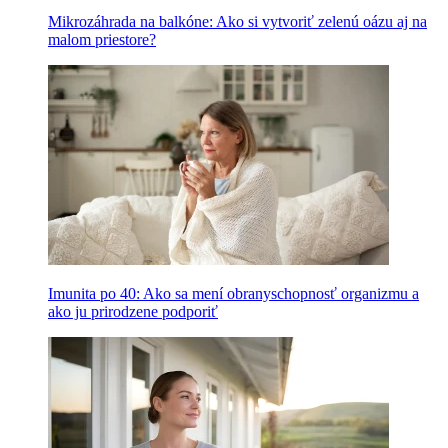
Mikrozáhrada na balkóne: Ako si vytvoriť zelenú oázu aj na
malom priestore?
Imunita po 40: Ako sa mení obranyschopnosť organizmu a
ako ju prirodzene podporiť