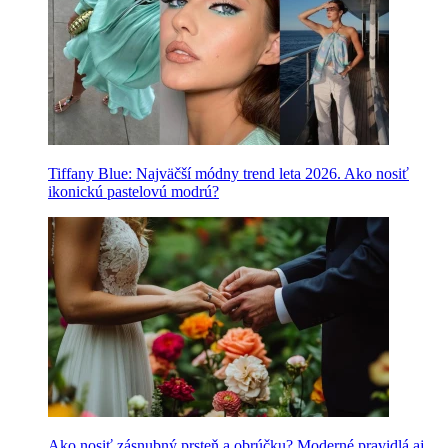
Tiffany Blue: Najväčší módny trend leta 2026. Ako nosiť
ikonickú pastelovú modrú?
Ako nosiť zásnubný prsteň a obrúčku? Moderné pravidlá aj