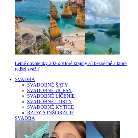
Letné dovolenky 2026: Ktoré krajiny sú bezpečné a ktoré
radšej zvážiť
SVADBA
SVADOBNÉ ŠATY
SVADOBNÉ ÚČESY
SVADOBNÉ LÍČENIE
SVADOBNÉ TORTY
SVADOBNÉ KYTICE
RADY A INŠPIRÁCIE
SVADBA