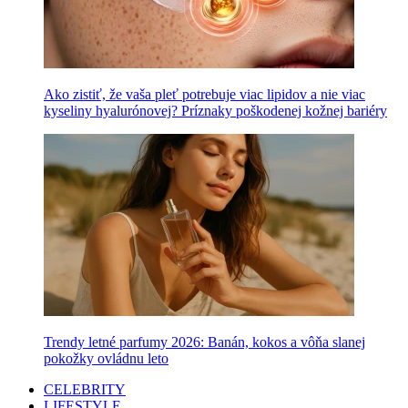
Ako zistiť, že vaša pleť potrebuje viac lipidov a nie viac
kyseliny hyalurónovej? Príznaky poškodenej kožnej bariéry
Trendy letné parfumy 2026: Banán, kokos a vôňa slanej
pokožky ovládnu leto
CELEBRITY
LIFESTYLE