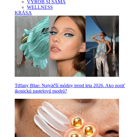
VYROB SI SAMA
WELLNESS
KRÁSA
Tiffany Blue: Najväčší módny trend leta 2026. Ako nosiť
ikonickú pastelovú modrú?