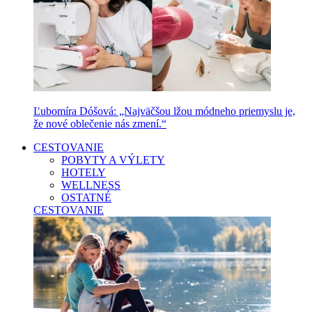
Ľubomíra Dóšová: „Najväčšou lžou módneho priemyslu je,
že nové oblečenie nás zmení.“
CESTOVANIE
POBYTY A VÝLETY
HOTELY
WELLNESS
OSTATNÉ
CESTOVANIE