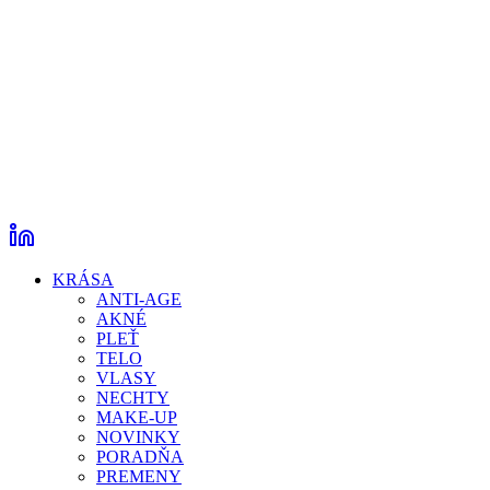
KRÁSA
ANTI-AGE
AKNÉ
PLEŤ
TELO
VLASY
NECHTY
MAKE-UP
NOVINKY
PORADŇA
PREMENY