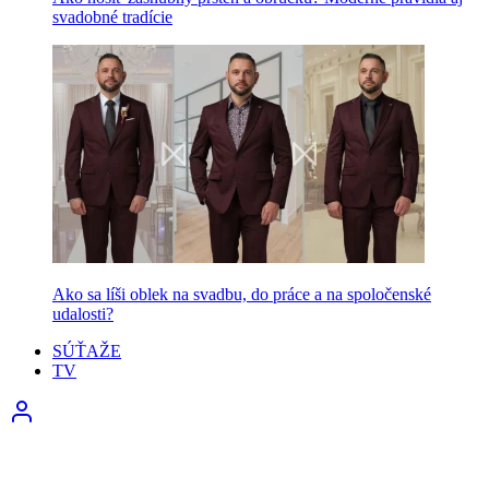
svadobné tradície
Ako sa líši oblek na svadbu, do práce a na spoločenské
udalosti?
SÚŤAŽE
TV