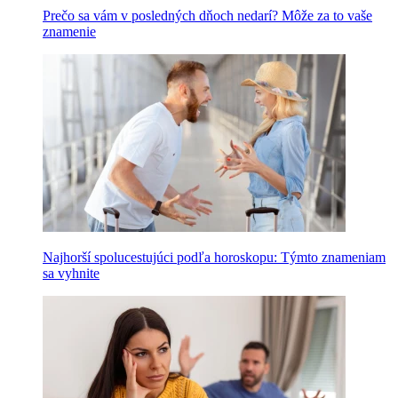
Prečo sa vám v posledných dňoch nedarí? Môže za to vaše
znamenie
Najhorší spolucestujúci podľa horoskopu: Týmto znameniam
sa vyhnite