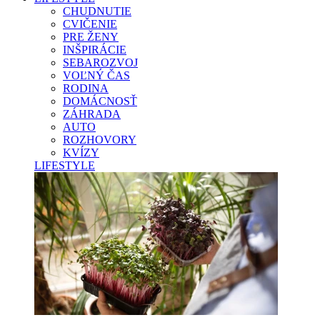
CHUDNUTIE
CVIČENIE
PRE ŽENY
INŠPIRÁCIE
SEBAROZVOJ
VOĽNÝ ČAS
RODINA
DOMÁCNOSŤ
ZÁHRADA
AUTO
ROZHOVORY
KVÍZY
LIFESTYLE