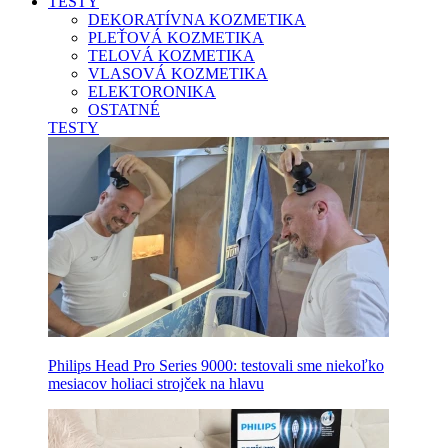
TESTY
DEKORATÍVNA KOZMETIKA
PLEŤOVÁ KOZMETIKA
TELOVÁ KOZMETIKA
VLASOVÁ KOZMETIKA
ELEKTORONIKA
OSTATNÉ
TESTY
Philips Head Pro Series 9000: testovali sme niekoľko
mesiacov holiaci strojček na hlavu