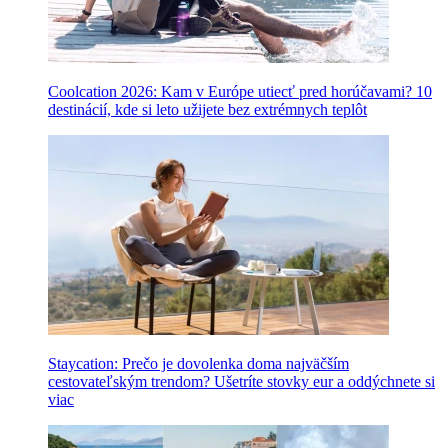
Coolcation 2026: Kam v Európe utiecť pred horúčavami? 10
destinácií, kde si leto užijete bez extrémnych teplôt
Staycation: Prečo je dovolenka doma najväčším
cestovateľským trendom? Ušetríte stovky eur a oddýchnete si
viac