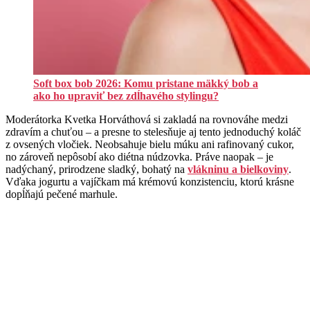
Soft box bob 2026: Komu pristane mäkký bob a
ako ho upraviť bez zdĺhavého stylingu?
Moderátorka Kvetka Horváthová si zakladá na rovnováhe medzi
zdravím a chuťou – a presne to stelesňuje aj tento jednoduchý koláč
z ovsených vločiek. Neobsahuje bielu múku ani rafinovaný cukor,
no zároveň nepôsobí ako diétna núdzovka. Práve naopak – je
nadýchaný, prirodzene sladký, bohatý na
vlákninu a bielkoviny
.
Vďaka jogurtu a vajíčkam má krémovú konzistenciu, ktorú krásne
dopĺňajú pečené marhule.