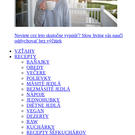
Neviete cez leto skutočne vypnúť? Slow living vás naučí
oddychovať bez výčitiek
VZŤAHY
RECEPTY
RAŇAJKY
OBEDY
VEČERE
POLIEVKY
MÄSITÉ JEDLÁ
BEZMÄSITÉ JEDLÁ
NÁPOJE
JEDNOHUBKY
DIÉTNE JEDLÁ
VEGAN
DEZERTY
RAW
KUCHÁRKY
RECEPTY ŠÉFKUCHÁROV