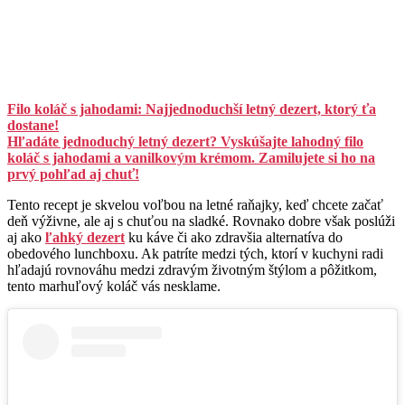
Filo koláč s jahodami: Najjednoduchší letný dezert, ktorý ťa
dostane!
Hľadáte jednoduchý letný dezert? Vyskúšajte lahodný filo
koláč s jahodami a vanilkovým krémom. Zamilujete si ho na
prvý pohľad aj chuť!
Tento recept je skvelou voľbou na letné raňajky, keď chcete začať
deň výživne, ale aj s chuťou na sladké. Rovnako dobre však poslúži
aj ako
ľahký dezert
ku káve či ako zdravšia alternatíva do
obedového lunchboxu. Ak patríte medzi tých, ktorí v kuchyni radi
hľadajú rovnováhu medzi zdravým životným štýlom a pôžitkom,
tento marhuľový koláč vás nesklame.