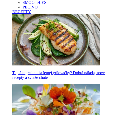
SMOOTHIES
PEČIVO
RECEPTY
Tajná ingrediencia letnej grilovačky? Dobrá nálada, nové
recepty a svieže chute