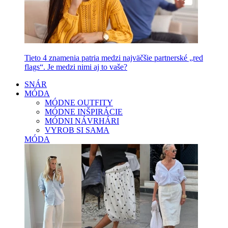
Tieto 4 znamenia patria medzi najväčšie partnerské „red
flags“. Je medzi nimi aj to vaše?
SNÁR
MÓDA
MÓDNE OUTFITY
MÓDNE INŠPIRÁCIE
MÓDNI NÁVRHÁRI
VYROB SI SAMA
MÓDA