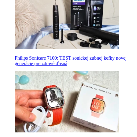
Philips Sonicare 7100: TEST sonickej zubnej kefky novej
generácie pre zdravé ďasná