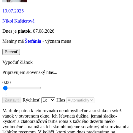
19.07.2025
Nikol Kaštierová
Dnes je
piatok
, 07.08.2026
Meniny má
Štefánia
- význam mena
Prehrať
Vypočuť článok
Pripravujem slovenský hlas...
0:00
--:--
Rýchlosť
Hlas
Zastaviť
Marhule patria k letu rovnako neodmysliteľne ako slnko a svieži
vánok v otvorenom okne. Ich šťavnatá dužina, jemná sladko-
kyslosť a zlatooranžová farba robia z každého dezertu niečo
výnimočné – najmä ak ich skombinujeme so zdravými surovinami a
ľahkým receptom. V koláči, ktorý vám dnes predstavíme, sa