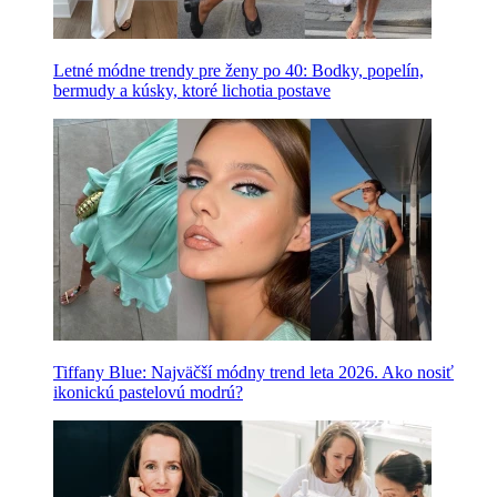
Letné módne trendy pre ženy po 40: Bodky, popelín,
bermudy a kúsky, ktoré lichotia postave
Tiffany Blue: Najväčší módny trend leta 2026. Ako nosiť
ikonickú pastelovú modrú?