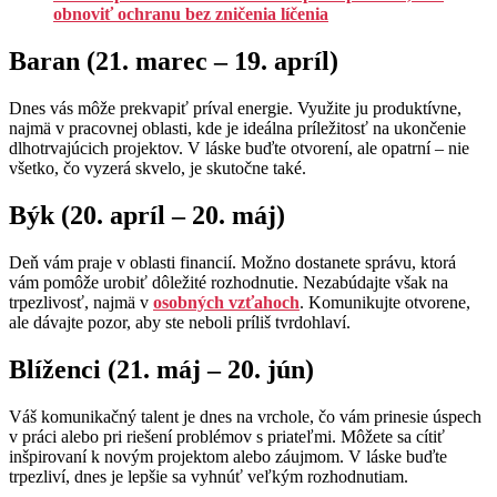
obnoviť ochranu bez zničenia líčenia
Baran (21. marec – 19. apríl)
Dnes vás môže prekvapiť príval energie. Využite ju produktívne,
najmä v pracovnej oblasti, kde je ideálna príležitosť na ukončenie
dlhotrvajúcich projektov. V láske buďte otvorení, ale opatrní – nie
všetko, čo vyzerá skvelo, je skutočne také.
Býk (20. apríl – 20. máj)
Deň vám praje v oblasti financií. Možno dostanete správu, ktorá
vám pomôže urobiť dôležité rozhodnutie. Nezabúdajte však na
trpezlivosť, najmä v
osobných vzťahoch
. Komunikujte otvorene,
ale dávajte pozor, aby ste neboli príliš tvrdohlaví.
Blíženci (21. máj – 20. jún)
Váš komunikačný talent je dnes na vrchole, čo vám prinesie úspech
v práci alebo pri riešení problémov s priateľmi. Môžete sa cítiť
inšpirovaní k novým projektom alebo záujmom. V láske buďte
trpezliví, dnes je lepšie sa vyhnúť veľkým rozhodnutiam.