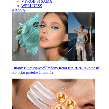
VYROB SI SAMA
WELLNESS
KRÁSA
Tiffany Blue: Najväčší módny trend leta 2026. Ako nosiť
ikonickú pastelovú modrú?