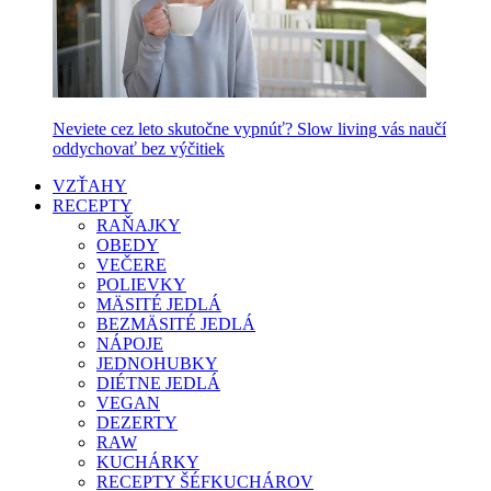
Neviete cez leto skutočne vypnúť? Slow living vás naučí
oddychovať bez výčitiek
VZŤAHY
RECEPTY
RAŇAJKY
OBEDY
VEČERE
POLIEVKY
MÄSITÉ JEDLÁ
BEZMÄSITÉ JEDLÁ
NÁPOJE
JEDNOHUBKY
DIÉTNE JEDLÁ
VEGAN
DEZERTY
RAW
KUCHÁRKY
RECEPTY ŠÉFKUCHÁROV