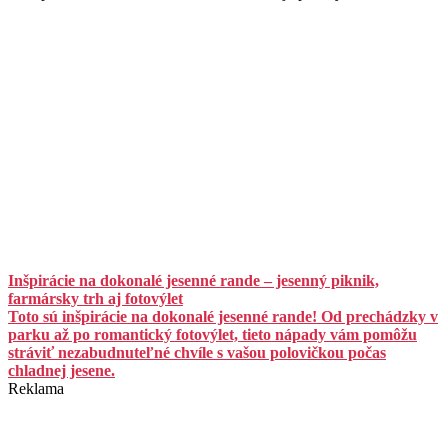
Inšpirácie na dokonalé jesenné rande – jesenný piknik,
farmársky trh aj fotovýlet
Toto sú inšpirácie na dokonalé jesenné rande! Od prechádzky v
parku až po romantický fotovýlet, tieto nápady vám pomôžu
stráviť nezabudnuteľné chvíle s vašou polovičkou počas
chladnej jesene.
Reklama