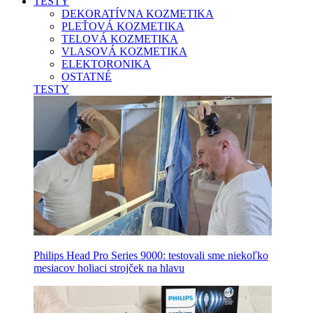
TESTY
DEKORATÍVNA KOZMETIKA
PLEŤOVÁ KOZMETIKA
TELOVÁ KOZMETIKA
VLASOVÁ KOZMETIKA
ELEKTORONIKA
OSTATNÉ
TESTY
Philips Head Pro Series 9000: testovali sme niekoľko
mesiacov holiaci strojček na hlavu