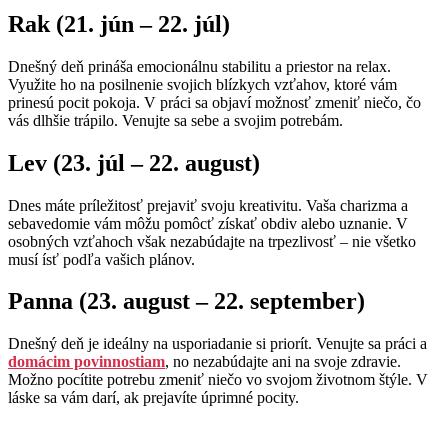
Rak (21. jún – 22. júl)
Dnešný deň prináša emocionálnu stabilitu a priestor na relax.
Využite ho na posilnenie svojich blízkych vzťahov, ktoré vám
prinesú pocit pokoja. V práci sa objaví možnosť zmeniť niečo, čo
vás dlhšie trápilo. Venujte sa sebe a svojim potrebám.
Lev (23. júl – 22. august)
Dnes máte príležitosť prejaviť svoju kreativitu. Vaša charizma a
sebavedomie vám môžu pomôcť získať obdiv alebo uznanie. V
osobných vzťahoch však nezabúdajte na trpezlivosť – nie všetko
musí ísť podľa vašich plánov.
Panna (23. august – 22. september)
Dnešný deň je ideálny na usporiadanie si priorít. Venujte sa práci a
domácim povinnostiam
, no nezabúdajte ani na svoje zdravie.
Možno pocítite potrebu zmeniť niečo vo svojom životnom štýle. V
láske sa vám darí, ak prejavíte úprimné pocity.