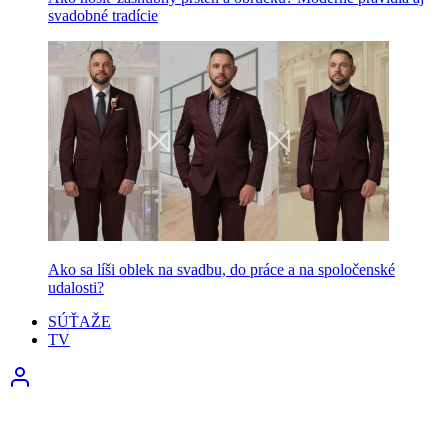
svadobné tradície
Ako sa líši oblek na svadbu, do práce a na spoločenské
udalosti?
SÚŤAŽE
TV