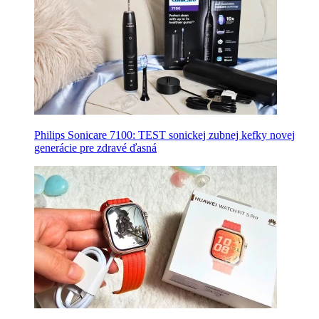
Philips Sonicare 7100: TEST sonickej zubnej kefky novej
generácie pre zdravé ďasná