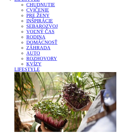
CHUDNUTIE
CVIČENIE
PRE ŽENY
INŠPIRÁCIE
SEBAROZVOJ
VOĽNÝ ČAS
RODINA
DOMÁCNOSŤ
ZÁHRADA
AUTO
ROZHOVORY
KVÍZY
LIFESTYLE