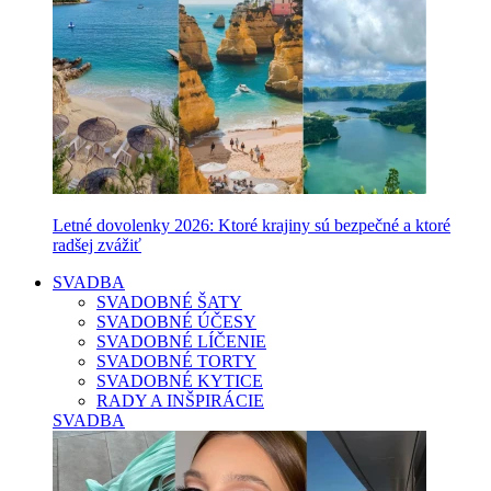
Letné dovolenky 2026: Ktoré krajiny sú bezpečné a ktoré
radšej zvážiť
SVADBA
SVADOBNÉ ŠATY
SVADOBNÉ ÚČESY
SVADOBNÉ LÍČENIE
SVADOBNÉ TORTY
SVADOBNÉ KYTICE
RADY A INŠPIRÁCIE
SVADBA