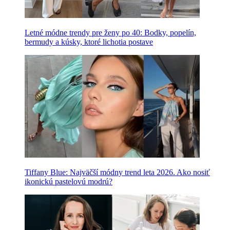
Letné módne trendy pre ženy po 40: Bodky, popelín,
bermudy a kúsky, ktoré lichotia postave
Tiffany Blue: Najväčší módny trend leta 2026. Ako nosiť
ikonickú pastelovú modrú?