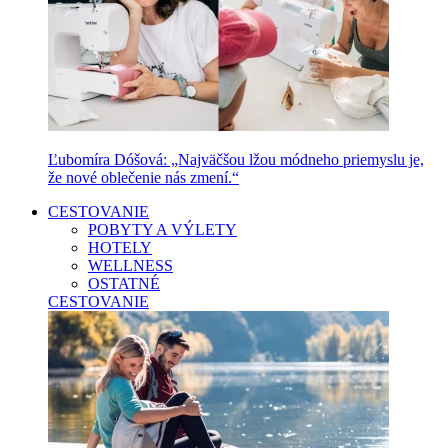
Ľubomíra Dóšová: „Najväčšou lžou módneho priemyslu je,
že nové oblečenie nás zmení.“
CESTOVANIE
POBYTY A VÝLETY
HOTELY
WELLNESS
OSTATNÉ
CESTOVANIE