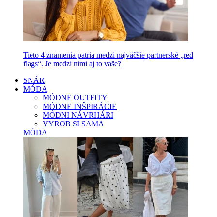
Tieto 4 znamenia patria medzi najväčšie partnerské „red
flags“. Je medzi nimi aj to vaše?
SNÁR
MÓDA
MÓDNE OUTFITY
MÓDNE INŠPIRÁCIE
MÓDNI NÁVRHÁRI
VYROB SI SAMA
MÓDA