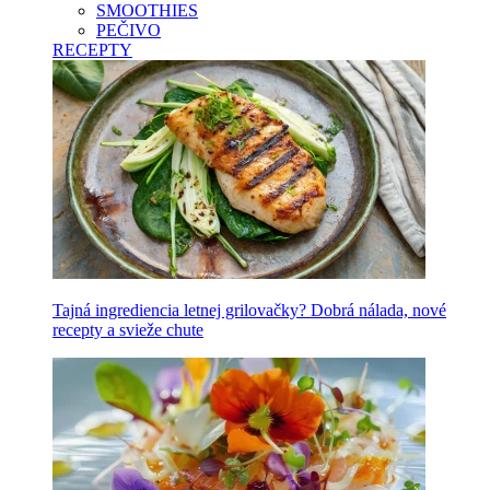
SMOOTHIES
PEČIVO
RECEPTY
Tajná ingrediencia letnej grilovačky? Dobrá nálada, nové
recepty a svieže chute