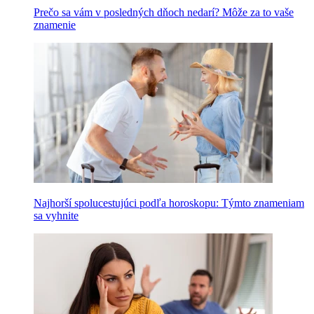
Prečo sa vám v posledných dňoch nedarí? Môže za to vaše
znamenie
Najhorší spolucestujúci podľa horoskopu: Týmto znameniam
sa vyhnite