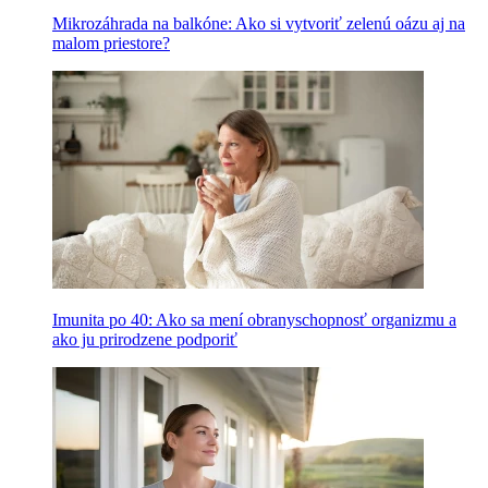
Mikrozáhrada na balkóne: Ako si vytvoriť zelenú oázu aj na
malom priestore?
Imunita po 40: Ako sa mení obranyschopnosť organizmu a
ako ju prirodzene podporiť