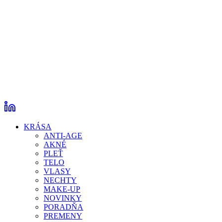
KRÁSA
ANTI-AGE
AKNÉ
PLEŤ
TELO
VLASY
NECHTY
MAKE-UP
NOVINKY
PORADŇA
PREMENY