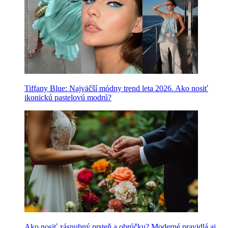
Tiffany Blue: Najväčší módny trend leta 2026. Ako nosiť
ikonickú pastelovú modrú?
Ako nosiť zásnubný prsteň a obrúčku? Moderné pravidlá aj