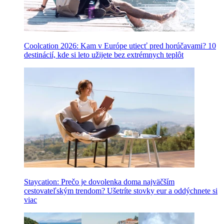
Coolcation 2026: Kam v Európe utiecť pred horúčavami? 10
destinácií, kde si leto užijete bez extrémnych teplôt
Staycation: Prečo je dovolenka doma najväčším
cestovateľským trendom? Ušetríte stovky eur a oddýchnete si
viac