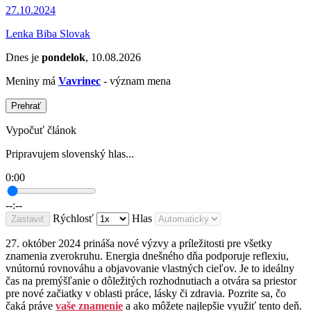
27.10.2024
Lenka Biba Slovak
Dnes je
pondelok
, 10.08.2026
Meniny má
Vavrinec
- význam mena
Prehrať
Vypočuť článok
Pripravujem slovenský hlas...
0:00
--:--
Rýchlosť
Hlas
Zastaviť
27. október 2024 prináša nové výzvy a príležitosti pre všetky
znamenia zverokruhu. Energia dnešného dňa podporuje reflexiu,
vnútornú rovnováhu a objavovanie vlastných cieľov. Je to ideálny
čas na premýšľanie o dôležitých rozhodnutiach a otvára sa priestor
pre nové začiatky v oblasti práce, lásky či zdravia. Pozrite sa, čo
čaká práve
vaše znamenie
a ako môžete najlepšie využiť tento deň.