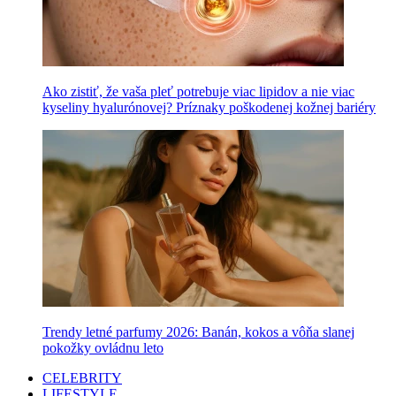
Ako zistiť, že vaša pleť potrebuje viac lipidov a nie viac
kyseliny hyalurónovej? Príznaky poškodenej kožnej bariéry
Trendy letné parfumy 2026: Banán, kokos a vôňa slanej
pokožky ovládnu leto
CELEBRITY
LIFESTYLE