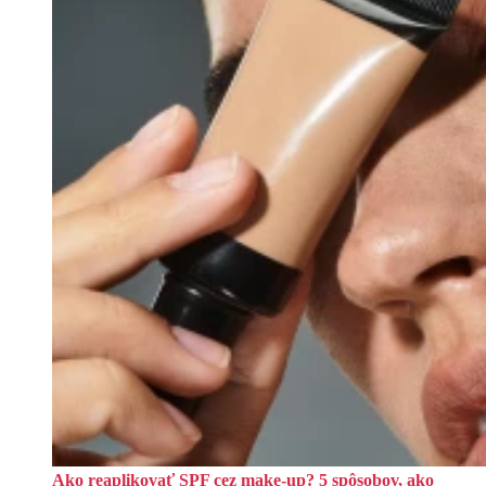
Ako reaplikovať SPF cez make-up? 5 spôsobov, ako