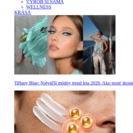
VYROB SI SAMA
WELLNESS
KRÁSA
Tiffany Blue: Najväčší módny trend leta 2026. Ako nosiť ikon