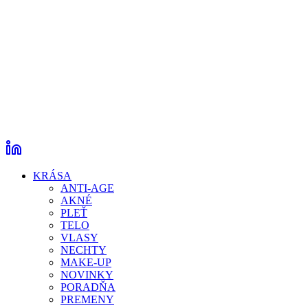
KRÁSA
ANTI-AGE
AKNÉ
PLEŤ
TELO
VLASY
NECHTY
MAKE-UP
NOVINKY
PORADŇA
PREMENY