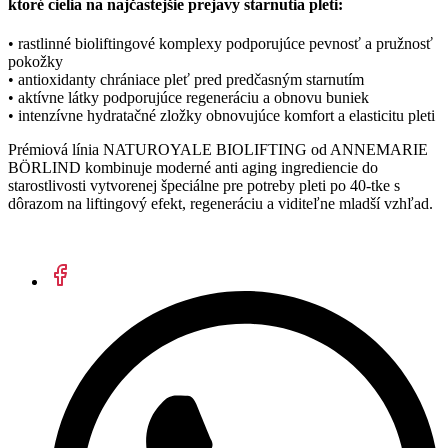
ktoré cielia na najčastejšie prejavy starnutia pleti:
• rastlinné bioliftingové komplexy podporujúce pevnosť a pružnosť
pokožky
• antioxidanty chrániace pleť pred predčasným starnutím
• aktívne látky podporujúce regeneráciu a obnovu buniek
• intenzívne hydratačné zložky obnovujúce komfort a elasticitu pleti
Prémiová línia NATUROYALE BIOLIFTING od ANNEMARIE
BÖRLIND kombinuje moderné anti aging ingrediencie do
starostlivosti vytvorenej špeciálne pre potreby pleti po 40-tke s
dôrazom na liftingový efekt, regeneráciu a viditeľne mladší vzhľad.