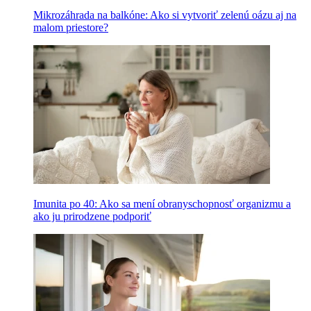
Mikrozáhrada na balkóne: Ako si vytvoriť zelenú oázu aj na
malom priestore?
Imunita po 40: Ako sa mení obranyschopnosť organizmu a
ako ju prirodzene podporiť