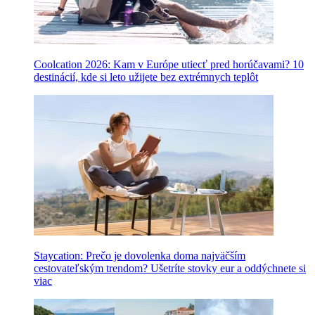
Coolcation 2026: Kam v Európe utiecť pred horúčavami? 10
destinácií, kde si leto užijete bez extrémnych teplôt
Staycation: Prečo je dovolenka doma najväčším
cestovateľským trendom? Ušetríte stovky eur a oddýchnete si
viac