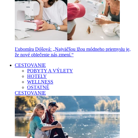
Ľubomíra Dóšová: „Najväčšou lžou módneho priemyslu je,
že nové oblečenie nás zmení.“
CESTOVANIE
POBYTY A VÝLETY
HOTELY
WELLNESS
OSTATNÉ
CESTOVANIE