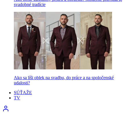
svadobné tradície
Ako sa líši oblek na svadbu, do práce a na spoločenské
udalosti?
SÚŤAŽE
TV