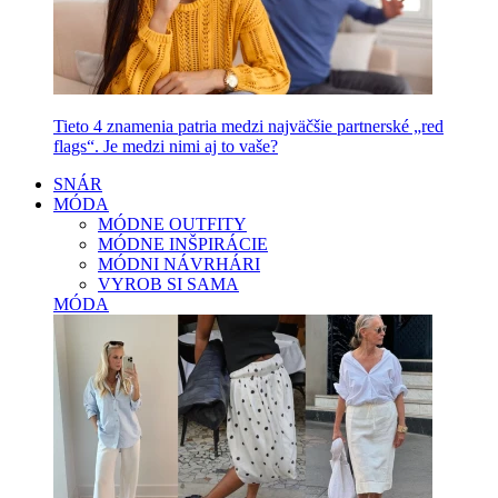
Tieto 4 znamenia patria medzi najväčšie partnerské „red
flags“. Je medzi nimi aj to vaše?
SNÁR
MÓDA
MÓDNE OUTFITY
MÓDNE INŠPIRÁCIE
MÓDNI NÁVRHÁRI
VYROB SI SAMA
MÓDA