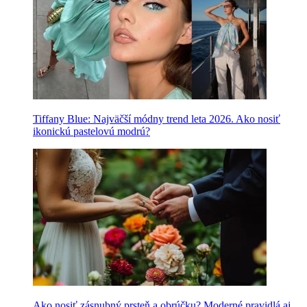
Tiffany Blue: Najväčší módny trend leta 2026. Ako nosiť
ikonickú pastelovú modrú?
Ako nosiť zásnubný prsteň a obrúčku? Moderné pravidlá aj