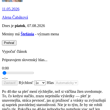
11.05.2026
Alena Čabáková
Dnes je
piatok
, 07.08.2026
Meniny má
Štefánia
- význam mena
Prehrať
Vypočuť článok
Pripravujem slovenský hlas...
0:00
--:--
Rýchlosť
Hlas
Zastaviť
Po 40-tke sa pleť mení rýchlejšie, než si väčšina žien uvedomuje.
To, čo kedysi stačilo, zrazu neprináša výsledky — pleť je
unavenejšia, stráca pevnosť, jas aj pružnosť a vrásky sa zvýrazňujú
aj napriek pravidelnej starostlivosti. Nie je to tým, že by ste robili
niečo zle. Pokožka po 40-ke jednoducho potrebuje viac než len