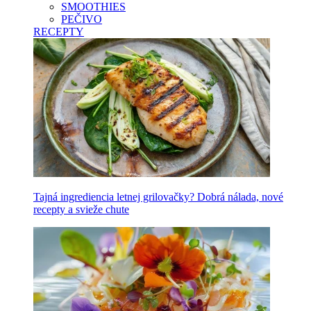
SMOOTHIES
PEČIVO
RECEPTY
Tajná ingrediencia letnej grilovačky? Dobrá nálada, nové
recepty a svieže chute