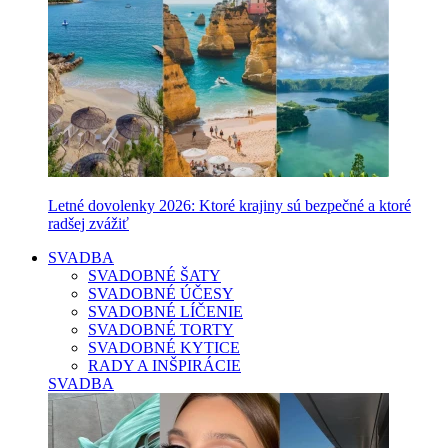
Letné dovolenky 2026: Ktoré krajiny sú bezpečné a ktoré
radšej zvážiť
SVADBA
SVADOBNÉ ŠATY
SVADOBNÉ ÚČESY
SVADOBNÉ LÍČENIE
SVADOBNÉ TORTY
SVADOBNÉ KYTICE
RADY A INŠPIRÁCIE
SVADBA