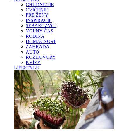
CHUDNUTIE
CVIČENIE
PRE ŽENY
INŠPIRÁCIE
SEBAROZVOJ
VOĽNÝ ČAS
RODINA
DOMÁCNOSŤ
ZÁHRADA
AUTO
ROZHOVORY
KVÍZY
LIFESTYLE