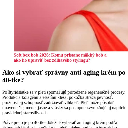
Soft box bob 2026: Komu pristane mäkký bob a
ako ho upraviť bez zdĺhavého stylingu?
Ako si vybrať správny anti aging krém po
40-tke?
Po štyridsiatke sa v pleti spomaľujú prirodzené regeneračné procesy.
Produkcia kolagénu a elastínu klesá, pokožka stráca pevnosť,
pružnosť aj schopnosť zadržiavať vlhkosť. Pleť môže pôsobiť
unavenejšie, menej jasne a vrásky sa postupne zvýrazňujú aj napriek
pravidelnej starostlivosti.
Práve preto je po 40-tke dôležité vyberať anti aging krém podľa
aktívnych látok a ich účinku na pleť, nielen podľa textúry alebo