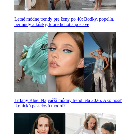
Letné módne trendy pre ženy po 40: Bodky, popelín,
bermudy a kúsky, ktoré lichotia postave
Tiffany Blue: Najväčší módny trend leta 2026. Ako nosiť
ikonickú pastelovú modrú?