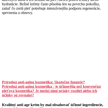
hydratácie. Bežné krémy často pôsobia len na povrchu pokožky,
zatiaľ čo zrelá pleť potrebuje intenzívnejšiu podporu regenerácie,
spevnenia a obnovy.
Prírodná anti-aging kozmetika: Skutočne funguje?
Prírodná anti-aging kozmetika - je účinnejšia než konvenčná
pleťová kozmetika? Je medzi nimi nejaký rozdiel alebo ich
účinky sú rovnaké?
Kvalitný anti age krém by mal obsahovať účinné ingrediencie,