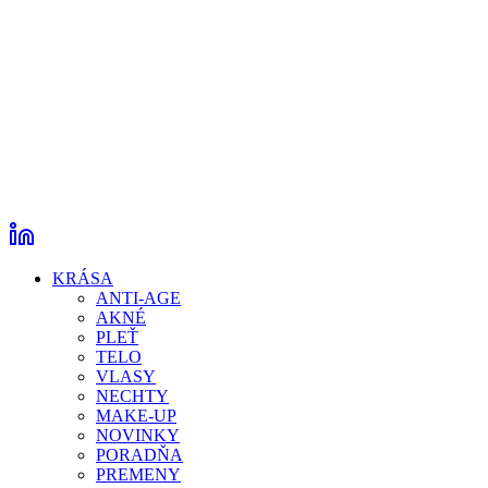
KRÁSA
ANTI-AGE
AKNÉ
PLEŤ
TELO
VLASY
NECHTY
MAKE-UP
NOVINKY
PORADŇA
PREMENY