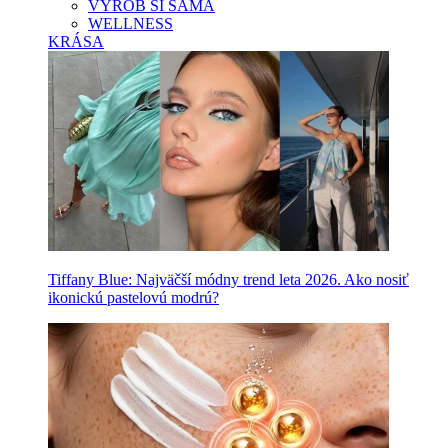
VYROB SI SAMA
WELLNESS
KRÁSA
Tiffany Blue: Najväčší módny trend leta 2026. Ako nosiť
ikonickú pastelovú modrú?