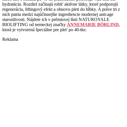
hydratáciu. Rozdiel začínajú robiť aktívne látky, ktoré podporujú
regeneráciu, liftingový efekt a obnovu pleti do hĺbky. A práve tri z
nich patria medzi najúčinnejšie ingrediencie modernej anti-age
starostlivosti. Nájdete ich v prémiovej línii NATUROYALE
BIOLIFTING od nemeckej značky
ANNEMARIE BÖRLIND
,
ktorá je vytvorená špeciálne pre pleť po 40-tke.
Reklama