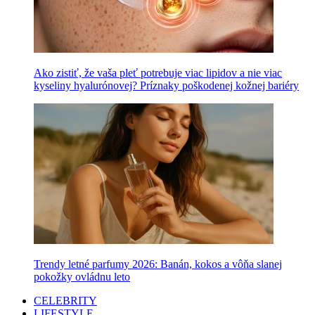
Ako zistiť, že vaša pleť potrebuje viac lipidov a nie viac
kyseliny hyalurónovej? Príznaky poškodenej kožnej bariéry
Trendy letné parfumy 2026: Banán, kokos a vôňa slanej
pokožky ovládnu leto
CELEBRITY
LIFESTYLE