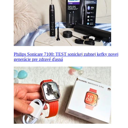
Philips Sonicare 7100: TEST sonickej zubnej kefky novej
generácie pre zdravé ďasná