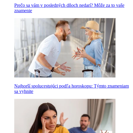
Prečo sa vám v posledných dňoch nedarí? Môže za to vaše
znamenie
Najhorší spolucestujúci podľa horoskopu: Týmto znameniam
sa vyhnite