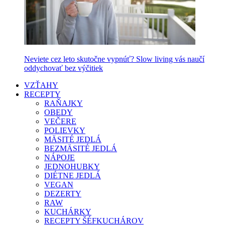
Neviete cez leto skutočne vypnúť? Slow living vás naučí
oddychovať bez výčitiek
VZŤAHY
RECEPTY
RAŇAJKY
OBEDY
VEČERE
POLIEVKY
MÄSITÉ JEDLÁ
BEZMÄSITÉ JEDLÁ
NÁPOJE
JEDNOHUBKY
DIÉTNE JEDLÁ
VEGAN
DEZERTY
RAW
KUCHÁRKY
RECEPTY ŠÉFKUCHÁROV