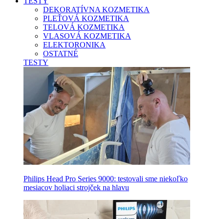
TESTY
DEKORATÍVNA KOZMETIKA
PLEŤOVÁ KOZMETIKA
TELOVÁ KOZMETIKA
VLASOVÁ KOZMETIKA
ELEKTORONIKA
OSTATNÉ
TESTY
Philips Head Pro Series 9000: testovali sme niekoľko
mesiacov holiaci strojček na hlavu