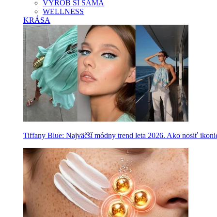
VYROB SI SAMA
WELLNESS
KRÁSA
Tiffany Blue: Najväčší módny trend leta 2026. Ako nosiť ikon