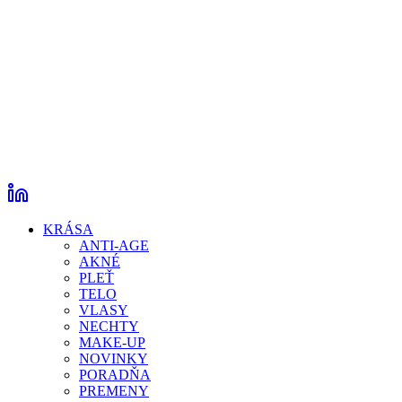
KRÁSA
ANTI-AGE
AKNÉ
PLEŤ
TELO
VLASY
NECHTY
MAKE-UP
NOVINKY
PORADŇA
PREMENY