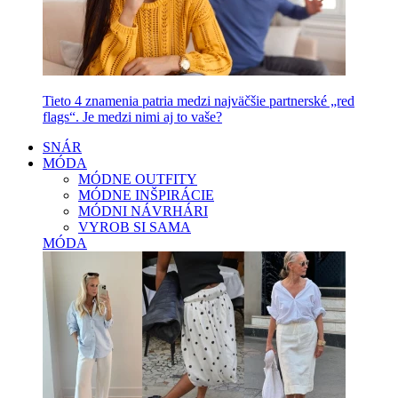
Tieto 4 znamenia patria medzi najväčšie partnerské „red
flags“. Je medzi nimi aj to vaše?
SNÁR
MÓDA
MÓDNE OUTFITY
MÓDNE INŠPIRÁCIE
MÓDNI NÁVRHÁRI
VYROB SI SAMA
MÓDA