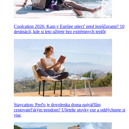
Coolcation 2026: Kam v Európe utiecť pred horúčavami? 10
destinácií, kde si leto užijete bez extrémnych teplôt
Staycation: Prečo je dovolenka doma najväčším
cestovateľským trendom? Ušetríte stovky eur a oddýchnete si
viac