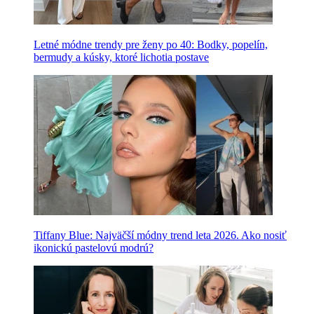
Letné módne trendy pre ženy po 40: Bodky, popelín,
bermudy a kúsky, ktoré lichotia postave
Tiffany Blue: Najväčší módny trend leta 2026. Ako nosiť
ikonickú pastelovú modrú?