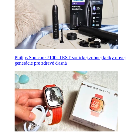
Philips Sonicare 7100: TEST sonickej zubnej kefky novej
generácie pre zdravé ďasná