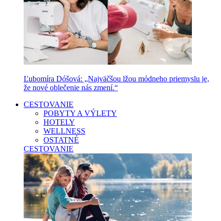
Ľubomíra Dóšová: „Najväčšou lžou módneho priemyslu je,
že nové oblečenie nás zmení.“
CESTOVANIE
POBYTY A VÝLETY
HOTELY
WELLNESS
OSTATNÉ
CESTOVANIE