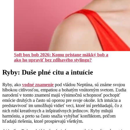
Soft box bob 2026: Komu pristane mäkký bob a
ako ho upraviť bez zdĺhavého stylingu?
Ryby: Duše plné citu a intuície
Ryby, ako
vodné znamenie
pod vládou Neptúna, sú známe svojou
hlbokou citlivosťou, empatiou a bohatým vnútorným svetom. Ľudia
narodení v tomto znamení majú výnimočnú schopnosť pochopiť
emócie druhých a často sú oporou pre svoje okolie. Ich intuícia a
predstavivosť im umožňujú vidieť veci, ktoré iní prehliadajú, čo z
nich robí kreatívnych a inšpiratívnych jedincov. Ryby milujú
harmóniu, a preto sa často snažia vyhýbať konfliktom, pričom
hľadajú riešenia, ktoré prospievajú všetkým.