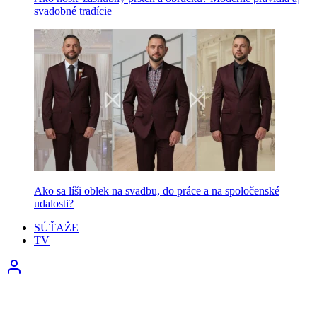
svadobné tradície
Ako sa líši oblek na svadbu, do práce a na spoločenské
udalosti?
SÚŤAŽE
TV