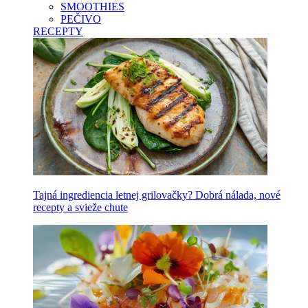
SMOOTHIES
PEČIVO
RECEPTY
Tajná ingrediencia letnej grilovačky? Dobrá nálada, nové
recepty a svieže chute