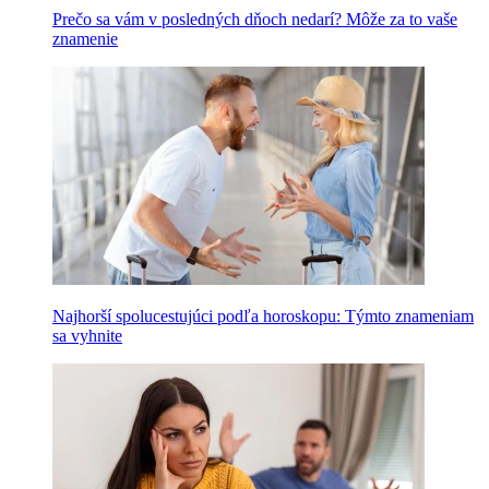
Prečo sa vám v posledných dňoch nedarí? Môže za to vaše
znamenie
Najhorší spolucestujúci podľa horoskopu: Týmto znameniam
sa vyhnite