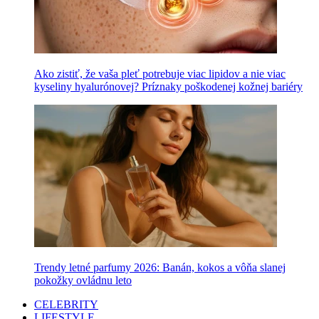
Ako zistiť, že vaša pleť potrebuje viac lipidov a nie viac
kyseliny hyalurónovej? Príznaky poškodenej kožnej bariéry
Trendy letné parfumy 2026: Banán, kokos a vôňa slanej
pokožky ovládnu leto
CELEBRITY
LIFESTYLE