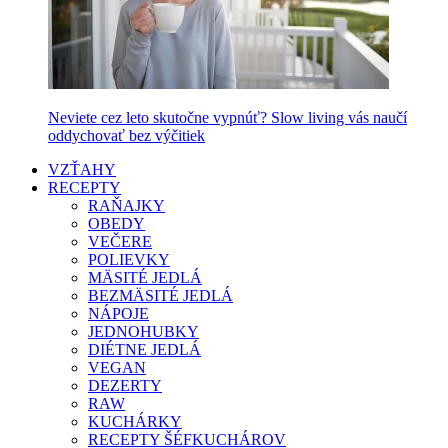
Neviete cez leto skutočne vypnúť? Slow living vás naučí
oddychovať bez výčitiek
VZŤAHY
RECEPTY
RAŇAJKY
OBEDY
VEČERE
POLIEVKY
MÄSITÉ JEDLÁ
BEZMÄSITÉ JEDLÁ
NÁPOJE
JEDNOHUBKY
DIÉTNE JEDLÁ
VEGAN
DEZERTY
RAW
KUCHÁRKY
RECEPTY ŠÉFKUCHÁROV