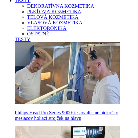
TESTY
DEKORATÍVNA KOZMETIKA
PLEŤOVÁ KOZMETIKA
TELOVÁ KOZMETIKA
VLASOVÁ KOZMETIKA
ELEKTORONIKA
OSTATNÉ
TESTY
Philips Head Pro Series 9000: testovali sme niekoľko
mesiacov holiaci strojček na hlavu