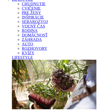
CHUDNUTIE
CVIČENIE
PRE ŽENY
INŠPIRÁCIE
SEBAROZVOJ
VOĽNÝ ČAS
RODINA
DOMÁCNOSŤ
ZÁHRADA
AUTO
ROZHOVORY
KVÍZY
LIFESTYLE