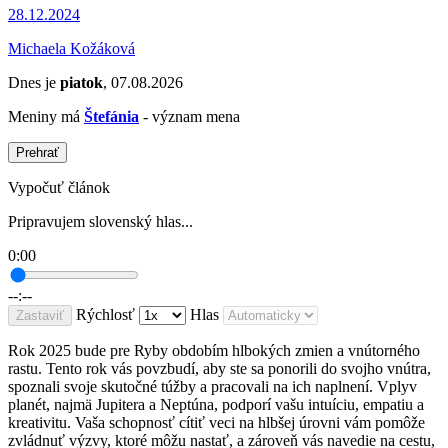
28.12.2024
Michaela Kožáková
Dnes je
piatok
, 07.08.2026
Meniny má
Štefánia
- význam mena
Prehrať
Vypočuť článok
Pripravujem slovenský hlas...
0:00
--:--
Rýchlosť
Hlas
Zastaviť
Rok 2025 bude pre Ryby obdobím hlbokých zmien a vnútorného
rastu. Tento rok vás povzbudí, aby ste sa ponorili do svojho vnútra,
spoznali svoje skutočné túžby a pracovali na ich naplnení. Vplyv
planét, najmä Jupitera a Neptúna, podporí vašu intuíciu, empatiu a
kreativitu. Vaša schopnosť cítiť veci na hlbšej úrovni vám pomôže
zvládnuť výzvy, ktoré môžu nastať, a zároveň vás navedie na cestu,