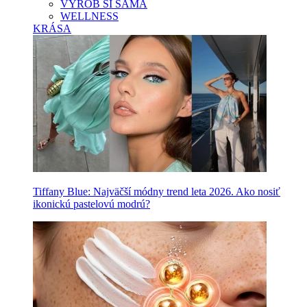
VYROB SI SAMA
WELLNESS
KRÁSA
Tiffany Blue: Najväčší módny trend leta 2026. Ako nosiť
ikonickú pastelovú modrú?