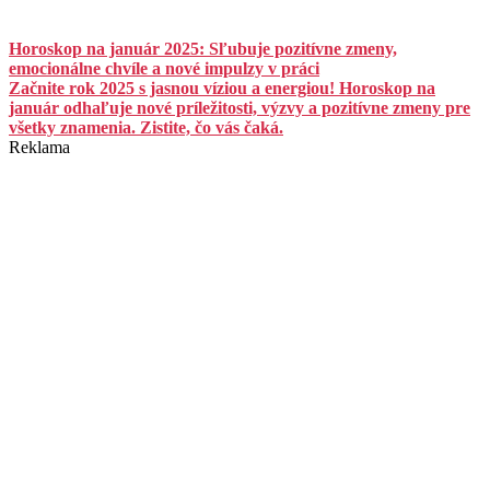
Horoskop na január 2025: Sľubuje pozitívne zmeny,
emocionálne chvíle a nové impulzy v práci
Začnite rok 2025 s jasnou víziou a energiou! Horoskop na
január odhaľuje nové príležitosti, výzvy a pozitívne zmeny pre
všetky znamenia. Zistite, čo vás čaká.
Reklama