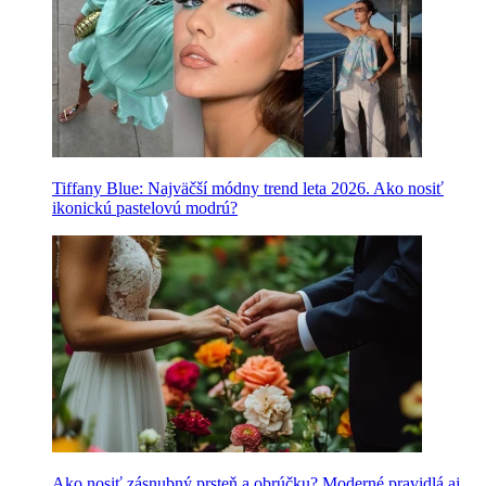
Tiffany Blue: Najväčší módny trend leta 2026. Ako nosiť
ikonickú pastelovú modrú?
Ako nosiť zásnubný prsteň a obrúčku? Moderné pravidlá aj