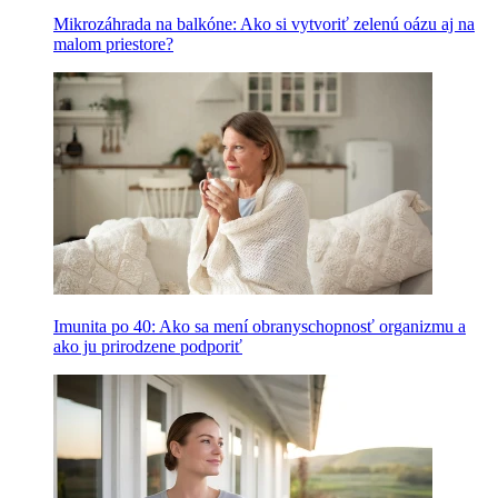
Mikrozáhrada na balkóne: Ako si vytvoriť zelenú oázu aj na
malom priestore?
Imunita po 40: Ako sa mení obranyschopnosť organizmu a
ako ju prirodzene podporiť