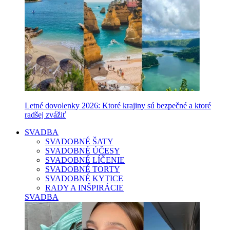
Letné dovolenky 2026: Ktoré krajiny sú bezpečné a ktoré
radšej zvážiť
SVADBA
SVADOBNÉ ŠATY
SVADOBNÉ ÚČESY
SVADOBNÉ LÍČENIE
SVADOBNÉ TORTY
SVADOBNÉ KYTICE
RADY A INŠPIRÁCIE
SVADBA