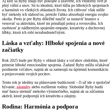
Aj keď sa Ryby zdajú byť pokojné a uzavreté, ich vnútorný svet je
plný vášní a snov. Sú to idealisti, ktorí túžia po hlbokých spojeniach
a harmónii vo všetkých oblastiach života. Ich citlivosť však môže
byť niekedy ich slabosťou, pretože ľahko absorbujú energiu svojho
okolia. Preto je pre Ryby dôležité naučiť sa nastaviť hranice a
venovať sa aktivitám, ktoré im prinášajú pokoj a rovnováhu. Ich
osobnosť je nádherným spojením empatie, kreativity a duchovnej
hĺbky, ktorá ich robí nezabudnuteľnými.
Láska a vzťahy: Hlboké spojenia a nové
začiatky
Rok 2025 bude pre Ryby v oblasti lásky a vzťahov obdobím, ktoré
prinesie hlboké emocionálne spojenia. Zadané Ryby môžu očakávať
posilnenie vzťahov, najmä ak sa zamerajú na úprimnú komunikáciu
a prejavovanie svojich pocitov.
Tento rok je ideálny na plánovanie budúcnosti – či už ide o spoločné
bývanie,
zásnuby
alebo rozšírenie rodiny. Slobodné Ryby budú
mať šancu stretnúť niekoho výnimočného, najmä ak sa zúčastnia
aktivít, ktoré podporujú ich kreativitu a záujmy.
Rodina: Harmónia a podpora