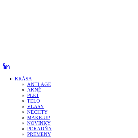
KRÁSA
ANTI-AGE
AKNÉ
PLEŤ
TELO
VLASY
NECHTY
MAKE-UP
NOVINKY
PORADŇA
PREMENY