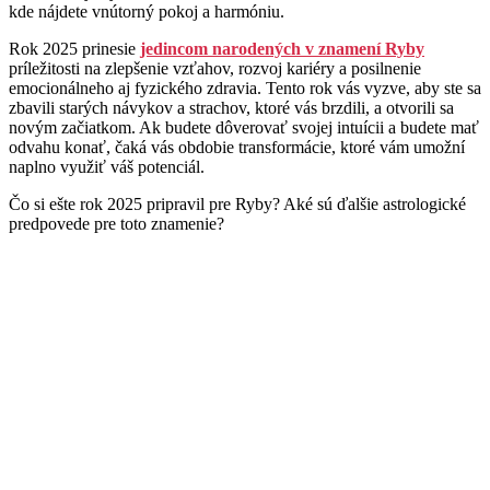
kde nájdete vnútorný pokoj a harmóniu.
Rok 2025 prinesie
jedincom narodených v znamení Ryby
príležitosti na zlepšenie vzťahov, rozvoj kariéry a posilnenie
emocionálneho aj fyzického zdravia. Tento rok vás vyzve, aby ste sa
zbavili starých návykov a strachov, ktoré vás brzdili, a otvorili sa
novým začiatkom. Ak budete dôverovať svojej intuícii a budete mať
odvahu konať, čaká vás obdobie transformácie, ktoré vám umožní
naplno využiť váš potenciál.
Čo si ešte rok 2025 pripravil pre Ryby? Aké sú ďalšie astrologické
predpovede pre toto znamenie?