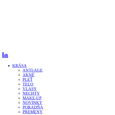
KRÁSA
ANTI-AGE
AKNÉ
PLEŤ
TELO
VLASY
NECHTY
MAKE-UP
NOVINKY
PORADŇA
PREMENY