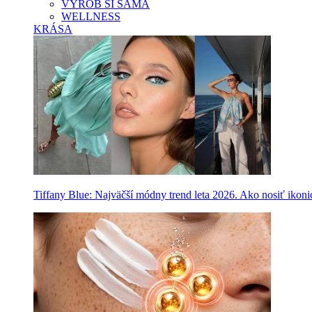
VYROB SI SAMA
WELLNESS
KRÁSA
Tiffany Blue: Najväčší módny trend leta 2026. Ako nosiť ikon