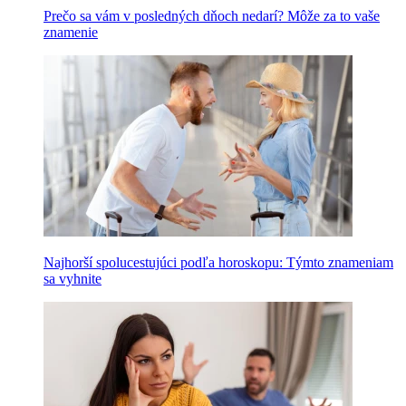
Prečo sa vám v posledných dňoch nedarí? Môže za to vaše
znamenie
Najhorší spolucestujúci podľa horoskopu: Týmto znameniam
sa vyhnite