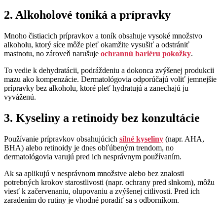
2. Alkoholové toniká a prípravky
Mnoho čistiacich prípravkov a toník obsahuje vysoké množstvo
alkoholu, ktorý síce môže pleť okamžite vysušiť a odstrániť
mastnotu, no zároveň narušuje
ochrannú bariéru pokožky
.
To vedie k dehydratácii, podráždeniu a dokonca zvýšenej produkcii
mazu ako kompenzácie. Dermatológovia odporúčajú voliť jemnejšie
prípravky bez alkoholu, ktoré pleť hydratujú a zanechajú ju
vyváženú.
3. Kyseliny a retinoidy bez konzultácie
Používanie prípravkov obsahujúcich
silné kyseliny
(napr. AHA,
BHA) alebo retinoidy je dnes obľúbeným trendom, no
dermatológovia varujú pred ich nesprávnym používaním.
Ak sa aplikujú v nesprávnom množstve alebo bez znalosti
potrebných krokov starostlivosti (napr. ochrany pred slnkom), môžu
viesť k začervenaniu, olupovaniu a zvýšenej citlivosti. Pred ich
zaradením do rutiny je vhodné poradiť sa s odborníkom.