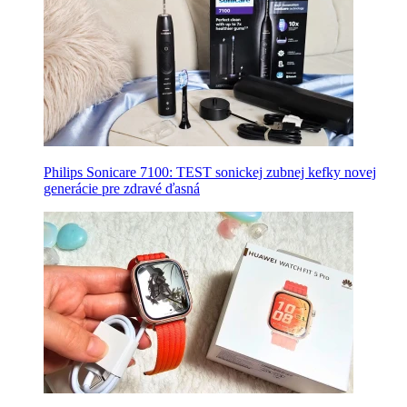
Philips Sonicare 7100: TEST sonickej zubnej kefky novej
generácie pre zdravé ďasná