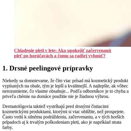
Chladenie pleti v lete: Ako upokojiť začervenanú
pleť po horúčavách a čomu sa radšej vyhnúť?
1. Drsné peelingové prípravky
Niekedy sa domnievame, že čím viac prísad má kozmetický produkt
vypísaných na obale, tým je lepší a kvalitnejší. A najlepšie, ak vôbec
nerozumieme, čo vlastne obsahuje... Podľa odborníkov je to chyba a
priveľa chémie na domáce použitie nie je žiadnou výhrou.
Dermatológovia taktiež vystríhajú pred drsnými čistiacimi
kozmetickými produktami, ktorými si viac ublížite, než prospejete.
Často vedú k silnému podráždeniu, začervenaniu, a v tých horších
prípadoch aj k trvalým poškodeniam pleti, ako je napríklad strata
farby.