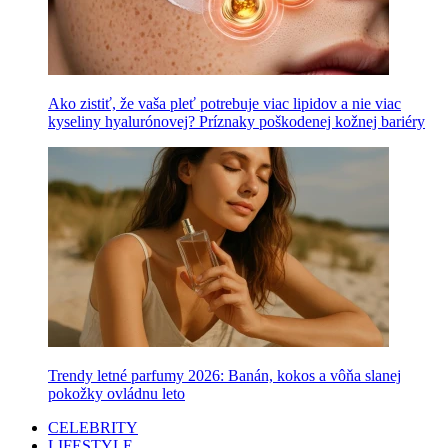
Ako zistiť, že vaša pleť potrebuje viac lipidov a nie viac
kyseliny hyalurónovej? Príznaky poškodenej kožnej bariéry
Trendy letné parfumy 2026: Banán, kokos a vôňa slanej
pokožky ovládnu leto
CELEBRITY
LIFESTYLE