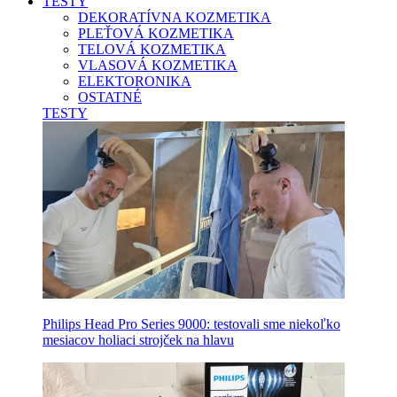
TESTY
DEKORATÍVNA KOZMETIKA
PLEŤOVÁ KOZMETIKA
TELOVÁ KOZMETIKA
VLASOVÁ KOZMETIKA
ELEKTORONIKA
OSTATNÉ
TESTY
Philips Head Pro Series 9000: testovali sme niekoľko
mesiacov holiaci strojček na hlavu