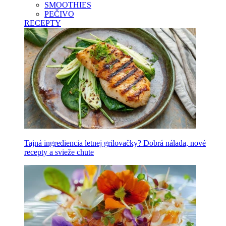
SMOOTHIES
PEČIVO
RECEPTY
Tajná ingrediencia letnej grilovačky? Dobrá nálada, nové
recepty a svieže chute