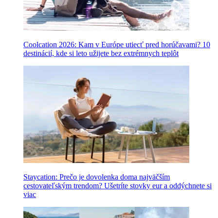
Coolcation 2026: Kam v Európe utiecť pred horúčavami? 10
destinácií, kde si leto užijete bez extrémnych teplôt
Staycation: Prečo je dovolenka doma najväčším
cestovateľským trendom? Ušetríte stovky eur a oddýchnete si
viac