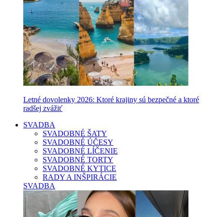
Letné dovolenky 2026: Ktoré krajiny sú bezpečné a ktoré
radšej zvážiť
SVADBA
SVADOBNÉ ŠATY
SVADOBNÉ ÚČESY
SVADOBNÉ LÍČENIE
SVADOBNÉ TORTY
SVADOBNÉ KYTICE
RADY A INŠPIRÁCIE
SVADBA