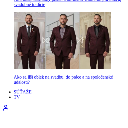
svadobné tradície
Ako sa líši oblek na svadbu, do práce a na spoločenské
udalosti?
SÚŤAŽE
TV