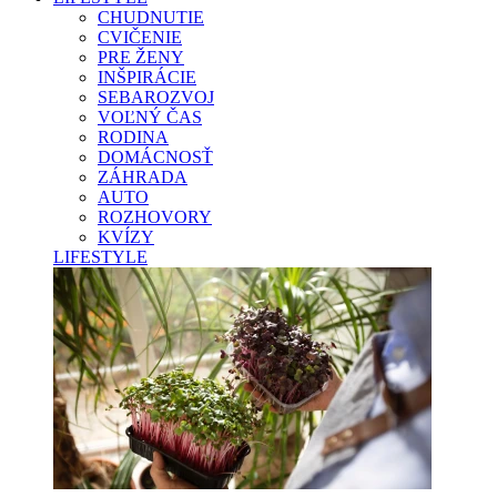
CHUDNUTIE
CVIČENIE
PRE ŽENY
INŠPIRÁCIE
SEBAROZVOJ
VOĽNÝ ČAS
RODINA
DOMÁCNOSŤ
ZÁHRADA
AUTO
ROZHOVORY
KVÍZY
LIFESTYLE