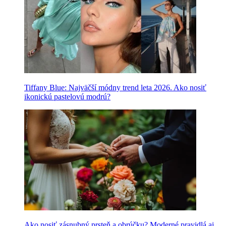
Tiffany Blue: Najväčší módny trend leta 2026. Ako nosiť
ikonickú pastelovú modrú?
Ako nosiť zásnubný prsteň a obrúčku? Moderné pravidlá aj