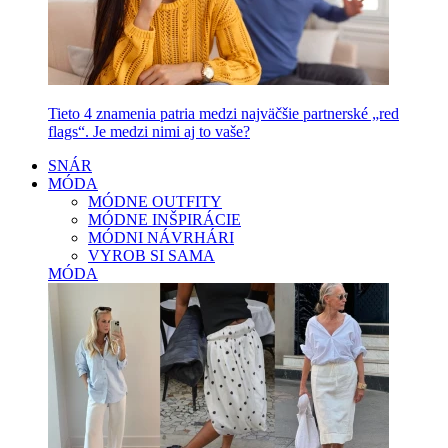
Tieto 4 znamenia patria medzi najväčšie partnerské „red
flags“. Je medzi nimi aj to vaše?
SNÁR
MÓDA
MÓDNE OUTFITY
MÓDNE INŠPIRÁCIE
MÓDNI NÁVRHÁRI
VYROB SI SAMA
MÓDA