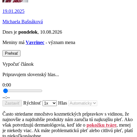
19.01.2025
Michaela Bašnáková
Dnes je
pondelok
, 10.08.2026
Meniny má
Vavrinec
- význam mena
Prehrať
Vypočuť článok
Pripravujem slovenský hlas...
0:00
--:--
Rýchlosť
Hlas
Zastaviť
Často striedame množstvo kozmetických prípravkov s vidinou, že
najnovšie a najdrahšie produkty nám zaručia tú najkrajšiu pleť. Ako
však potvrdzujú dermatológovia, keď ide o
pokožku tváre
, menej
je niekedy viac. Ak máte problematickú pleť alebo citlivú pleť, platí
to niekoľkonásobne.