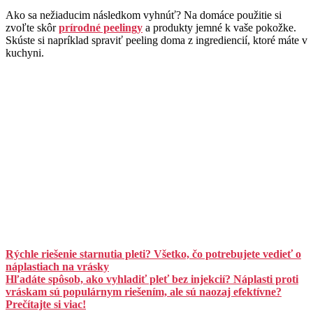
Ako sa nežiaducim následkom vyhnúť? Na domáce použitie si
zvoľte skôr
prírodné peelingy
a produkty jemné k vaše pokožke.
Skúste si napríklad spraviť peeling doma z ingrediencií, ktoré máte v
kuchyni.
Rýchle riešenie starnutia pleti? Všetko, čo potrebujete vedieť o
náplastiach na vrásky
Hľadáte spôsob, ako vyhladiť pleť bez injekcií? Náplasti proti
vráskam sú populárnym riešením, ale sú naozaj efektívne?
Prečítajte si viac!