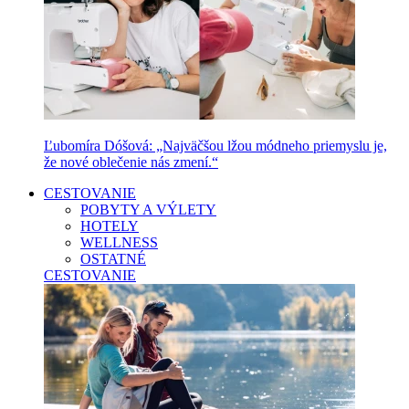
Ľubomíra Dóšová: „Najväčšou lžou módneho priemyslu je,
že nové oblečenie nás zmení.“
CESTOVANIE
POBYTY A VÝLETY
HOTELY
WELLNESS
OSTATNÉ
CESTOVANIE