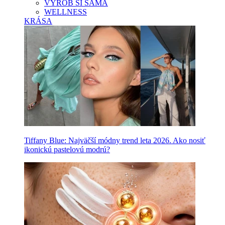
VYROB SI SAMA
WELLNESS
KRÁSA
Tiffany Blue: Najväčší módny trend leta 2026. Ako nosiť
ikonickú pastelovú modrú?