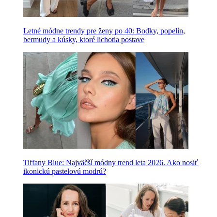
Letné módne trendy pre ženy po 40: Bodky, popelín,
bermudy a kúsky, ktoré lichotia postave
Tiffany Blue: Najväčší módny trend leta 2026. Ako nosiť
ikonickú pastelovú modrú?