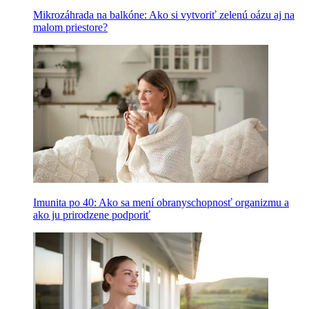
Mikrozáhrada na balkóne: Ako si vytvoriť zelenú oázu aj na
malom priestore?
Imunita po 40: Ako sa mení obranyschopnosť organizmu a
ako ju prirodzene podporiť