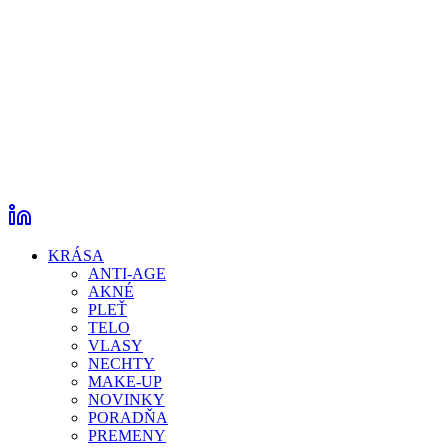
KRÁSA
ANTI-AGE
AKNÉ
PLEŤ
TELO
VLASY
NECHTY
MAKE-UP
NOVINKY
PORADŇA
PREMENY