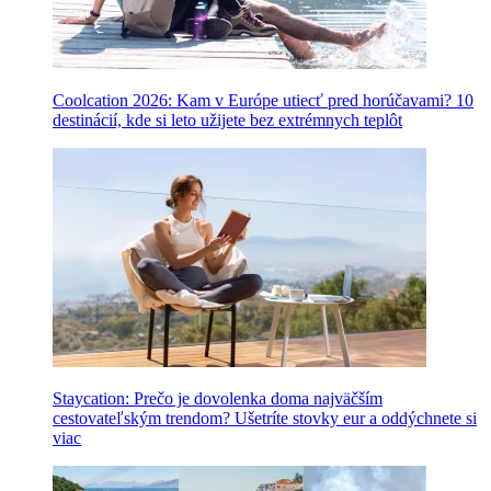
Coolcation 2026: Kam v Európe utiecť pred horúčavami? 10
destinácií, kde si leto užijete bez extrémnych teplôt
Staycation: Prečo je dovolenka doma najväčším
cestovateľským trendom? Ušetríte stovky eur a oddýchnete si
viac