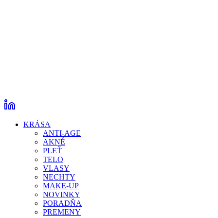
KRÁSA
ANTI-AGE
AKNÉ
PLEŤ
TELO
VLASY
NECHTY
MAKE-UP
NOVINKY
PORADŇA
PREMENY