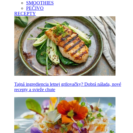
SMOOTHIES
PEČIVO
RECEPTY
Tajná ingrediencia letnej grilovačky? Dobrá nálada, nové
recepty a svieže chute