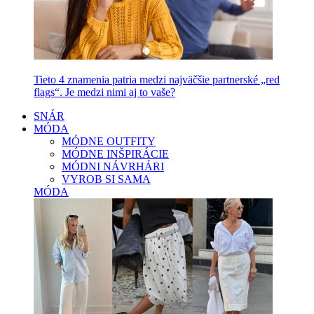
Tieto 4 znamenia patria medzi najväčšie partnerské „red
flags“. Je medzi nimi aj to vaše?
SNÁR
MÓDA
MÓDNE OUTFITY
MÓDNE INŠPIRÁCIE
MÓDNI NÁVRHÁRI
VYROB SI SAMA
MÓDA