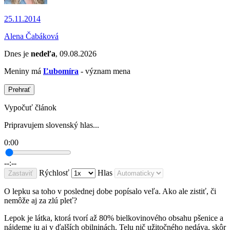
25.11.2014
Alena Čabáková
Dnes je
nedeľa
, 09.08.2026
Meniny má
Ľubomíra
- význam mena
Prehrať
Vypočuť článok
Pripravujem slovenský hlas...
0:00
--:--
Rýchlosť
Hlas
Zastaviť
O lepku sa toho v poslednej dobe popísalo veľa. Ako ale zistiť, či
nemôže aj za zlú pleť?
Lepok je látka, ktorá tvorí až 80% bielkovinového obsahu pšenice a
nájdeme ju aj v ďalších obilninách. Telu nič užitočného nedáva, skôr