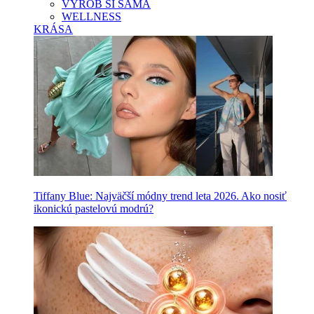
VYROB SI SAMA
WELLNESS
KRÁSA
Tiffany Blue: Najväčší módny trend leta 2026. Ako nosiť
ikonickú pastelovú modrú?