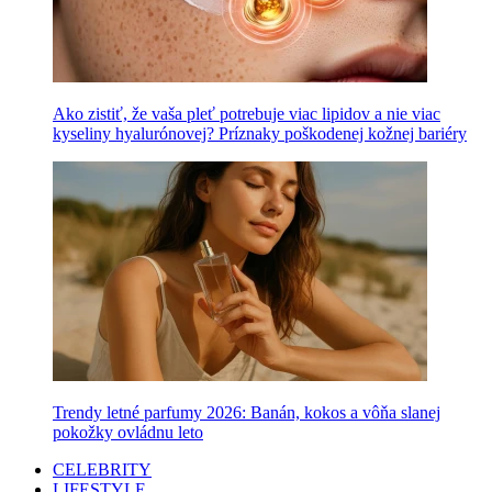
Ako zistiť, že vaša pleť potrebuje viac lipidov a nie viac
kyseliny hyalurónovej? Príznaky poškodenej kožnej bariéry
Trendy letné parfumy 2026: Banán, kokos a vôňa slanej
pokožky ovládnu leto
CELEBRITY
LIFESTYLE