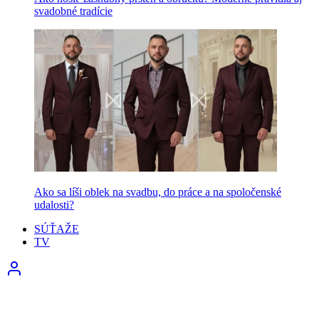
svadobné tradície
Ako sa líši oblek na svadbu, do práce a na spoločenské
udalosti?
SÚŤAŽE
TV