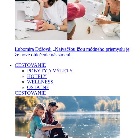
Ľubomíra Dóšová: „Najväčšou lžou módneho priemyslu je,
že nové oblečenie nás zmení.“
CESTOVANIE
POBYTY A VÝLETY
HOTELY
WELLNESS
OSTATNÉ
CESTOVANIE