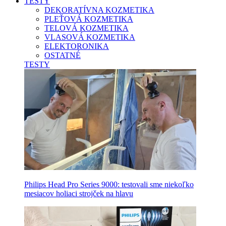
TESTY
DEKORATÍVNA KOZMETIKA
PLEŤOVÁ KOZMETIKA
TELOVÁ KOZMETIKA
VLASOVÁ KOZMETIKA
ELEKTORONIKA
OSTATNÉ
TESTY
Philips Head Pro Series 9000: testovali sme niekoľko
mesiacov holiaci strojček na hlavu