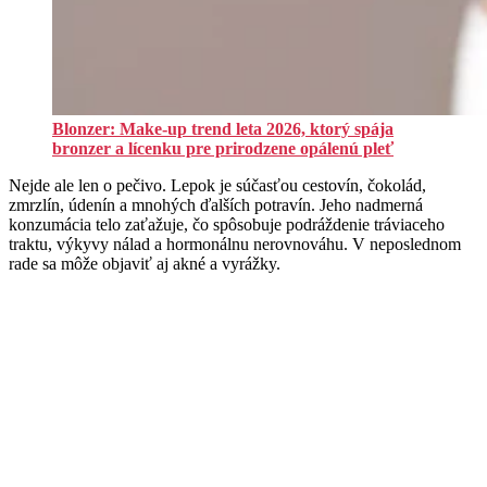
Blonzer: Make-up trend leta 2026, ktorý spája
bronzer a lícenku pre prirodzene opálenú pleť
Nejde ale len o pečivo. Lepok je súčasťou cestovín, čokolád,
zmrzlín, údenín a mnohých ďalších potravín. Jeho nadmerná
konzumácia telo zaťažuje, čo spôsobuje podráždenie tráviaceho
traktu, výkyvy nálad a hormonálnu nerovnováhu. V neposlednom
rade sa môže objaviť aj akné a vyrážky.