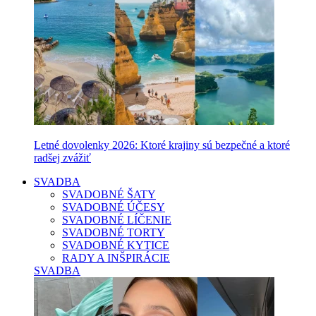
Letné dovolenky 2026: Ktoré krajiny sú bezpečné a ktoré
radšej zvážiť
SVADBA
SVADOBNÉ ŠATY
SVADOBNÉ ÚČESY
SVADOBNÉ LÍČENIE
SVADOBNÉ TORTY
SVADOBNÉ KYTICE
RADY A INŠPIRÁCIE
SVADBA