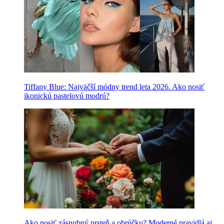
Tiffany Blue: Najväčší módny trend leta 2026. Ako nosiť
ikonickú pastelovú modrú?
Ako nosiť zásnubný prsteň a obrúčku? Moderné pravidlá aj