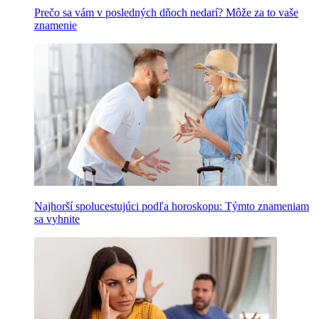
Prečo sa vám v posledných dňoch nedarí? Môže za to vaše
znamenie
Najhorší spolucestujúci podľa horoskopu: Týmto znameniam
sa vyhnite