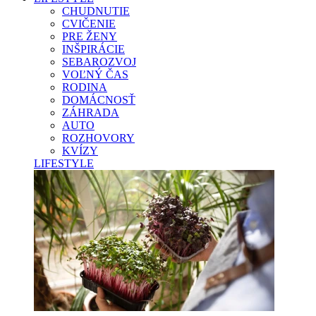
CHUDNUTIE
CVIČENIE
PRE ŽENY
INŠPIRÁCIE
SEBAROZVOJ
VOĽNÝ ČAS
RODINA
DOMÁCNOSŤ
ZÁHRADA
AUTO
ROZHOVORY
KVÍZY
LIFESTYLE