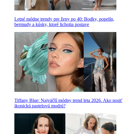
Letné módne trendy pre ženy po 40: Bodky, popelín,
bermudy a kúsky, ktoré lichotia postave
Tiffany Blue: Najväčší módny trend leta 2026. Ako nosiť
ikonickú pastelovú modrú?