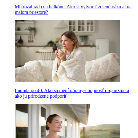
Mikrozáhrada na balkóne: Ako si vytvoriť zelenú oázu aj na
malom priestore?
Imunita po 40: Ako sa mení obranyschopnosť organizmu a
ako ju prirodzene podporiť