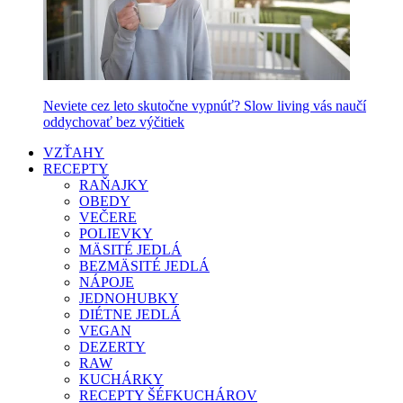
Neviete cez leto skutočne vypnúť? Slow living vás naučí
oddychovať bez výčitiek
VZŤAHY
RECEPTY
RAŇAJKY
OBEDY
VEČERE
POLIEVKY
MÄSITÉ JEDLÁ
BEZMÄSITÉ JEDLÁ
NÁPOJE
JEDNOHUBKY
DIÉTNE JEDLÁ
VEGAN
DEZERTY
RAW
KUCHÁRKY
RECEPTY ŠÉFKUCHÁROV