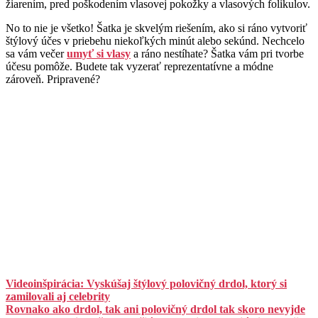
žiarením, pred poškodením vlasovej pokožky a vlasových folikulov.
No to nie je všetko! Šatka je skvelým riešením, ako si ráno vytvoriť
štýlový účes v priebehu niekoľkých minút alebo sekúnd. Nechcelo
sa vám večer
umyť si vlasy
a ráno nestíhate? Šatka vám pri tvorbe
účesu pomôže. Budete tak vyzerať reprezentatívne a módne
zároveň. Pripravené?
Videoinšpirácia: Vyskúšaj štýlový polovičný drdol, ktorý si
zamilovali aj celebrity
Rovnako ako drdol, tak ani polovičný drdol tak skoro nevyjde