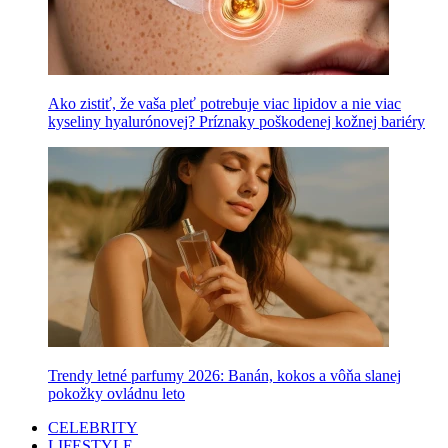
Ako zistiť, že vaša pleť potrebuje viac lipidov a nie viac
kyseliny hyalurónovej? Príznaky poškodenej kožnej bariéry
Trendy letné parfumy 2026: Banán, kokos a vôňa slanej
pokožky ovládnu leto
CELEBRITY
LIFESTYLE