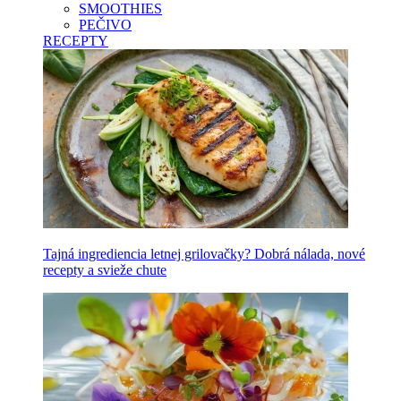
SMOOTHIES
PEČIVO
RECEPTY
Tajná ingrediencia letnej grilovačky? Dobrá nálada, nové
recepty a svieže chute