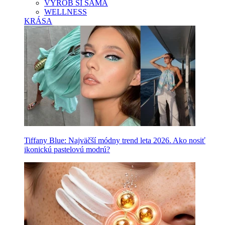
VYROB SI SAMA
WELLNESS
KRÁSA
Tiffany Blue: Najväčší módny trend leta 2026. Ako nosiť
ikonickú pastelovú modrú?