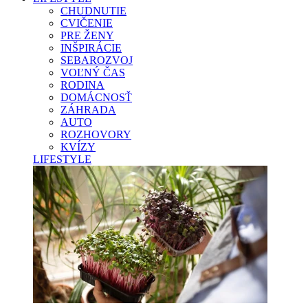
CHUDNUTIE
CVIČENIE
PRE ŽENY
INŠPIRÁCIE
SEBAROZVOJ
VOĽNÝ ČAS
RODINA
DOMÁCNOSŤ
ZÁHRADA
AUTO
ROZHOVORY
KVÍZY
LIFESTYLE