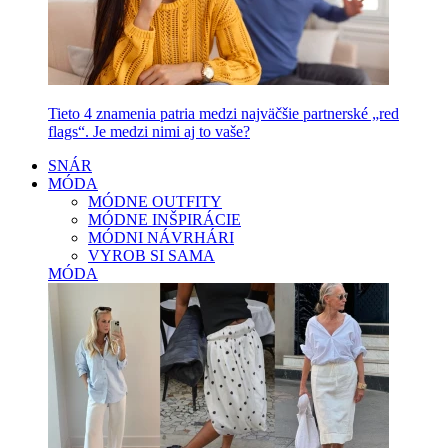
Tieto 4 znamenia patria medzi najväčšie partnerské „red
flags“. Je medzi nimi aj to vaše?
SNÁR
MÓDA
MÓDNE OUTFITY
MÓDNE INŠPIRÁCIE
MÓDNI NÁVRHÁRI
VYROB SI SAMA
MÓDA