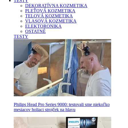
TESTY
DEKORATÍVNA KOZMETIKA
PLEŤOVÁ KOZMETIKA
TELOVÁ KOZMETIKA
VLASOVÁ KOZMETIKA
ELEKTORONIKA
OSTATNÉ
TESTY
Philips Head Pro Series 9000: testovali sme niekoľko
mesiacov holiaci strojček na hlavu