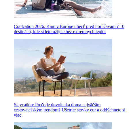
Coolcation 2026: Kam v Európe utiecť pred horúčavami? 10
destinácií, kde si leto užijete bez extrémnych teplôt
Staycation: Prečo je dovolenka doma najväčším
cestovateľským trendom? Ušetríte stovky eur a oddýchnete si
viac