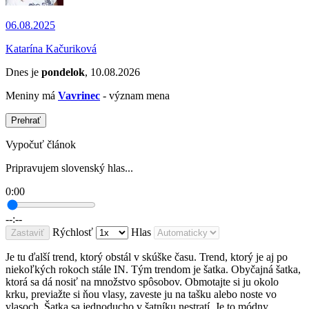
06.08.2025
Katarína Kačuriková
Dnes je
pondelok
, 10.08.2026
Meniny má
Vavrinec
- význam mena
Prehrať
Vypočuť článok
Pripravujem slovenský hlas...
0:00
--:--
Rýchlosť
Hlas
Zastaviť
Je tu ďalší trend, ktorý obstál v skúške času. Trend, ktorý je aj po
niekoľkých rokoch stále IN. Tým trendom je šatka. Obyčajná šatka,
ktorá sa dá nosiť na množstvo spôsobov. Obmotajte si ju okolo
krku, previažte si ňou vlasy, zaveste ju na tašku alebo noste vo
vlasoch. Šatka sa jednoducho v šatníku nestratí. Je to módny