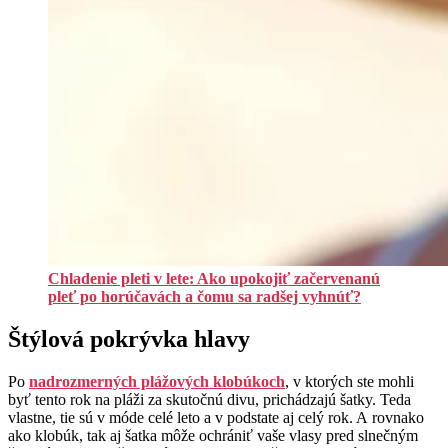
Chladenie pleti v lete: Ako upokojiť začervenanú
pleť po horúčavách a čomu sa radšej vyhnúť?
Štýlová pokrývka hlavy
Po
nadrozmerných plážových klobúkoch
, v ktorých ste mohli
byť tento rok na pláži za skutočnú divu, prichádzajú šatky. Teda
vlastne, tie sú v móde celé leto a v podstate aj celý rok. A rovnako
ako klobúk, tak aj šatka môže ochrániť vaše vlasy pred slnečným