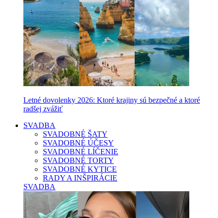
Letné dovolenky 2026: Ktoré krajiny sú bezpečné a ktoré
radšej zvážiť
SVADBA
SVADOBNÉ ŠATY
SVADOBNÉ ÚČESY
SVADOBNÉ LÍČENIE
SVADOBNÉ TORTY
SVADOBNÉ KYTICE
RADY A INŠPIRÁCIE
SVADBA