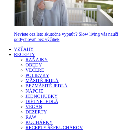
Neviete cez leto skutočne vypnúť? Slow living vás naučí
oddychovať bez výčitiek
VZŤAHY
RECEPTY
RAŇAJKY
OBEDY
VEČERE
POLIEVKY
MÄSITÉ JEDLÁ
BEZMÄSITÉ JEDLÁ
NÁPOJE
JEDNOHUBKY
DIÉTNE JEDLÁ
VEGAN
DEZERTY
RAW
KUCHÁRKY
RECEPTY ŠÉFKUCHÁROV