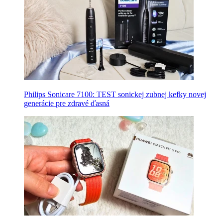
Philips Sonicare 7100: TEST sonickej zubnej kefky novej
generácie pre zdravé ďasná