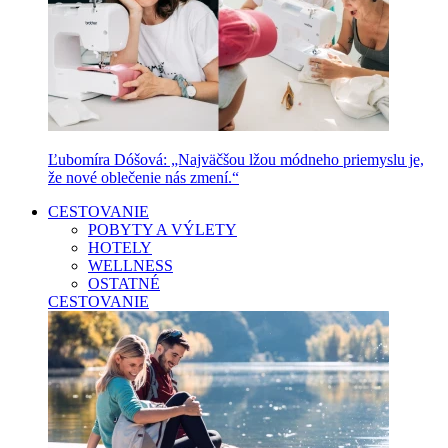
Ľubomíra Dóšová: „Najväčšou lžou módneho priemyslu je,
že nové oblečenie nás zmení.“
CESTOVANIE
POBYTY A VÝLETY
HOTELY
WELLNESS
OSTATNÉ
CESTOVANIE