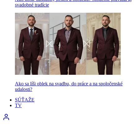
svadobné tradície
Ako sa líši oblek na svadbu, do práce a na spoločenské
udalosti?
SÚŤAŽE
TV