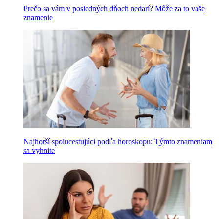
Prečo sa vám v posledných dňoch nedarí? Môže za to vaše
znamenie
Najhorší spolucestujúci podľa horoskopu: Týmto znameniam
sa vyhnite