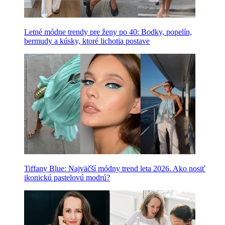
Letné módne trendy pre ženy po 40: Bodky, popelín,
bermudy a kúsky, ktoré lichotia postave
Tiffany Blue: Najväčší módny trend leta 2026. Ako nosiť
ikonickú pastelovú modrú?