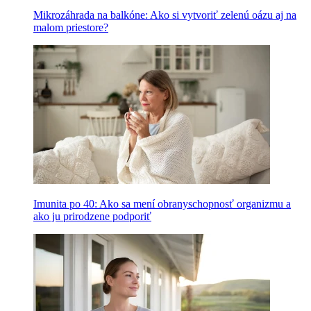
Mikrozáhrada na balkóne: Ako si vytvoriť zelenú oázu aj na
malom priestore?
Imunita po 40: Ako sa mení obranyschopnosť organizmu a
ako ju prirodzene podporiť