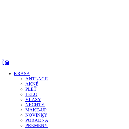
KRÁSA
ANTI-AGE
AKNÉ
PLEŤ
TELO
VLASY
NECHTY
MAKE-UP
NOVINKY
PORADŇA
PREMENY