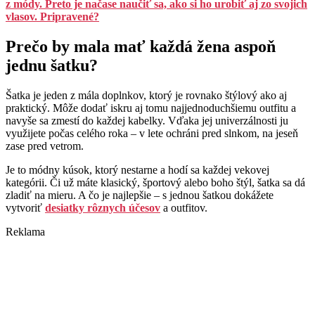
z módy. Preto je načase naučiť sa, ako si ho urobiť aj zo svojich
vlasov. Pripravené?
Prečo by mala mať každá žena aspoň
jednu šatku?
Šatka je jeden z mála doplnkov, ktorý je rovnako štýlový ako aj
praktický. Môže dodať iskru aj tomu najjednoduchšiemu outfitu a
navyše sa zmestí do každej kabelky. Vďaka jej univerzálnosti ju
využijete počas celého roka – v lete ochráni pred slnkom, na jeseň
zase pred vetrom.
Je to módny kúsok, ktorý nestarne a hodí sa každej vekovej
kategórii. Či už máte klasický, športový alebo boho štýl, šatka sa dá
zladiť na mieru. A čo je najlepšie – s jednou šatkou dokážete
vytvoriť
desiatky rôznych účesov
a outfitov.
Reklama