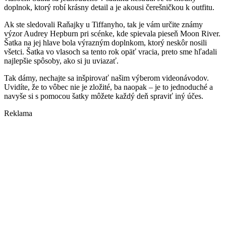
doplnok, ktorý robí krásny detail a je akousi čerešničkou k outfitu.
Ak ste sledovali Raňajky u Tiffanyho, tak je vám určite známy
výzor Audrey Hepburn pri scénke, kde spievala pieseň Moon River.
Šatka na jej hlave bola výrazným doplnkom, ktorý neskôr nosili
všetci. Šatka vo vlasoch sa tento rok opäť vracia, preto sme hľadali
najlepšie spôsoby, ako si ju uviazať.
Tak dámy, nechajte sa inšpirovať našim výberom videonávodov.
Uvidíte, že to vôbec nie je zložité, ba naopak – je to jednoduché a
navyše si s pomocou šatky môžete každý deň spraviť iný účes.
Reklama