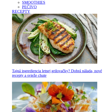
SMOOTHIES
PEČIVO
RECEPTY
Tajná ingrediencia letnej grilovačky? Dobrá nálada, nové
recepty a svieže chute