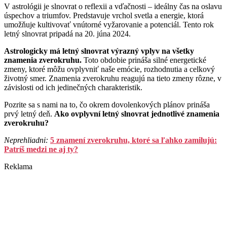
V astrológii je slnovrat o reflexii a vďačnosti – ideálny čas na oslavu
úspechov a triumfov. Predstavuje vrchol svetla a energie, ktorá
umožňuje kultivovať vnútorné vyžarovanie a potenciál. Tento rok
letný slnovrat pripadá na 20. júna 2024.
Astrologicky má letný slnovrat výrazný vplyv na všetky
znamenia zverokruhu.
Toto obdobie prináša silné energetické
zmeny, ktoré môžu ovplyvniť naše emócie, rozhodnutia a celkový
životný smer. Znamenia zverokruhu reagujú na tieto zmeny rôzne, v
závislosti od ich jedinečných charakteristik.
Pozrite sa s nami na to, čo okrem dovolenkových plánov prináša
prvý letný deň.
Ako ovplyvní letný slnovrat jednotlivé znamenia
zverokruhu?
Neprehliadni:
5 znamení zverokruhu, ktoré sa ľahko zamilujú:
Patríš medzi ne aj ty?
Reklama