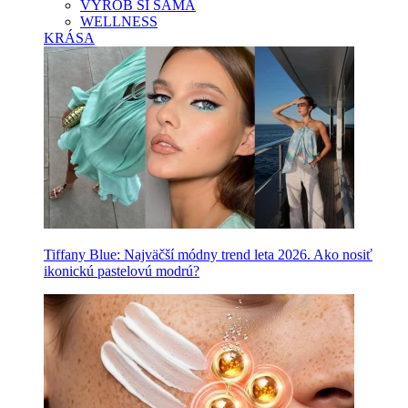
VYROB SI SAMA
WELLNESS
KRÁSA
Tiffany Blue: Najväčší módny trend leta 2026. Ako nosiť
ikonickú pastelovú modrú?