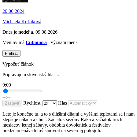
20.06.2024
Michaela Kožáková
Dnes je
nedeľa
, 09.08.2026
Meniny má
Ľubomíra
- význam mena
Prehrať
Vypočuť článok
Pripravujem slovenský hlas...
0:00
--:--
Rýchlosť
Hlas
Zastaviť
Leto je konečne tu, a to s dlhšími dňami a vyššími teplotami sa i nám
zlepšuje nálada a chuť. Začiatok sezóny Raka a začiatok troch
mesiacov letnej zábavy, obdobia dovoleniek a festivalov
predznamenáva letný slnovrat na severnej pologuli.