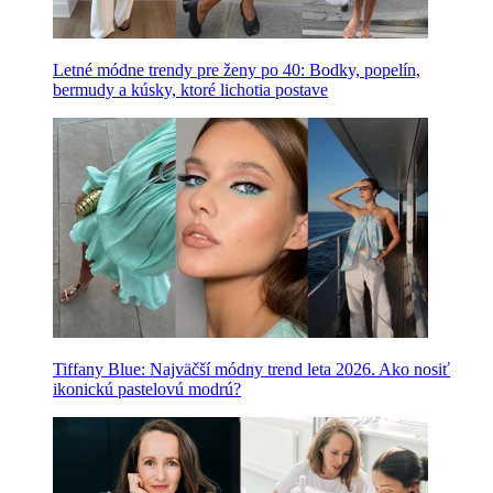
Letné módne trendy pre ženy po 40: Bodky, popelín,
bermudy a kúsky, ktoré lichotia postave
Tiffany Blue: Najväčší módny trend leta 2026. Ako nosiť
ikonickú pastelovú modrú?