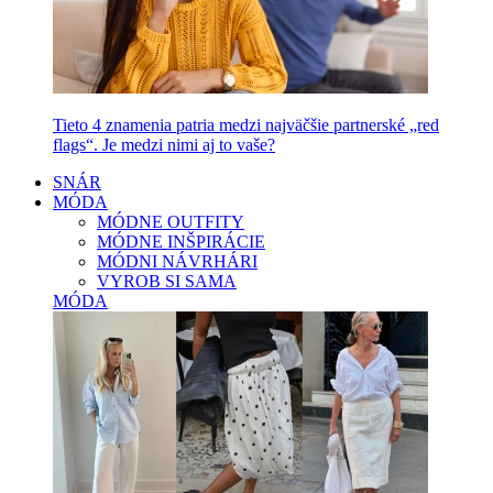
Tieto 4 znamenia patria medzi najväčšie partnerské „red
flags“. Je medzi nimi aj to vaše?
SNÁR
MÓDA
MÓDNE OUTFITY
MÓDNE INŠPIRÁCIE
MÓDNI NÁVRHÁRI
VYROB SI SAMA
MÓDA