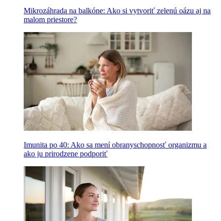
Mikrozáhrada na balkóne: Ako si vytvoriť zelenú oázu aj na
malom priestore?
Imunita po 40: Ako sa mení obranyschopnosť organizmu a
ako ju prirodzene podporiť