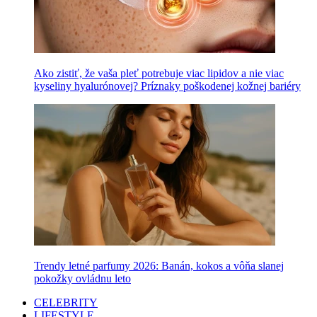
Ako zistiť, že vaša pleť potrebuje viac lipidov a nie viac
kyseliny hyalurónovej? Príznaky poškodenej kožnej bariéry
Trendy letné parfumy 2026: Banán, kokos a vôňa slanej
pokožky ovládnu leto
CELEBRITY
LIFESTYLE