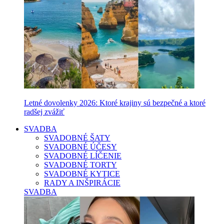
Letné dovolenky 2026: Ktoré krajiny sú bezpečné a ktoré
radšej zvážiť
SVADBA
SVADOBNÉ ŠATY
SVADOBNÉ ÚČESY
SVADOBNÉ LÍČENIE
SVADOBNÉ TORTY
SVADOBNÉ KYTICE
RADY A INŠPIRÁCIE
SVADBA