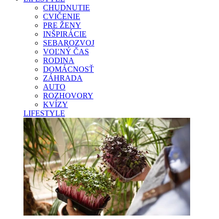
CHUDNUTIE
CVIČENIE
PRE ŽENY
INŠPIRÁCIE
SEBAROZVOJ
VOĽNÝ ČAS
RODINA
DOMÁCNOSŤ
ZÁHRADA
AUTO
ROZHOVORY
KVÍZY
LIFESTYLE