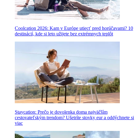
Coolcation 2026: Kam v Európe utiecť pred horúčavami? 10
destinácií, kde si leto užijete bez extrémnych teplôt
Staycation: Prečo je dovolenka doma najväčším
cestovateľským trendom? Ušetríte stovky eur a oddýchnete si
viac