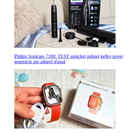
Philips Sonicare 7100: TEST sonickej zubnej kefky novej
generácie pre zdravé ďasná