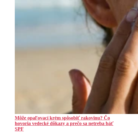
Môže opaľovací krém spôsobiť rakovinu? Čo
hovoria vedecké dôkazy a prečo sa netreba báť
SPF