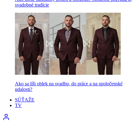
svadobné tradície
Ako sa líši oblek na svadbu, do práce a na spoločenské
udalosti?
SÚŤAŽE
TV