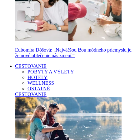
Ľubomíra Dóšová: „Najväčšou lžou módneho priemyslu je,
že nové oblečenie nás zmení.“
CESTOVANIE
POBYTY A VÝLETY
HOTELY
WELLNESS
OSTATNÉ
CESTOVANIE