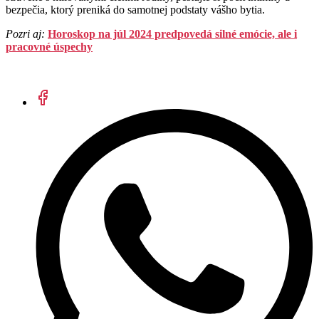
bezpečia, ktorý preniká do samotnej podstaty vášho bytia.
Pozri aj:
Horoskop na júl 2024 predpovedá silné emócie, ale i
pracovné úspechy