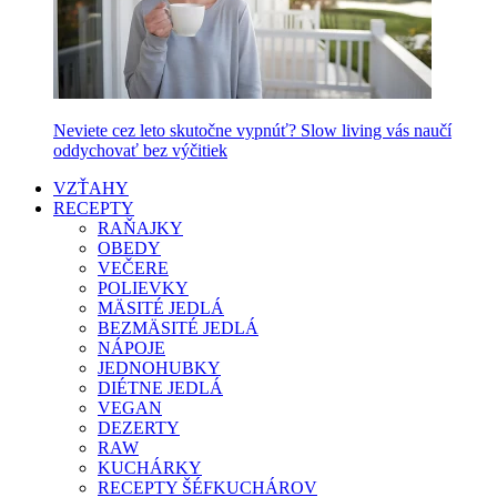
Neviete cez leto skutočne vypnúť? Slow living vás naučí
oddychovať bez výčitiek
VZŤAHY
RECEPTY
RAŇAJKY
OBEDY
VEČERE
POLIEVKY
MÄSITÉ JEDLÁ
BEZMÄSITÉ JEDLÁ
NÁPOJE
JEDNOHUBKY
DIÉTNE JEDLÁ
VEGAN
DEZERTY
RAW
KUCHÁRKY
RECEPTY ŠÉFKUCHÁROV