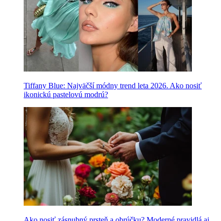
Tiffany Blue: Najväčší módny trend leta 2026. Ako nosiť
ikonickú pastelovú modrú?
Ako nosiť zásnubný prsteň a obrúčku? Moderné pravidlá aj