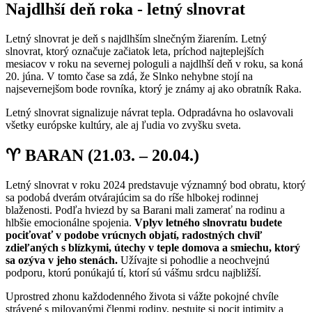
Najdlhší deň roka - letný slnovrat
Letný slnovrat je deň s najdlhším slnečným žiarením. Letný
slnovrat, ktorý označuje začiatok leta, príchod najteplejších
mesiacov v roku na severnej pologuli a najdlhší deň v roku, sa koná
20. júna. V tomto čase sa zdá, že Slnko nehybne stojí na
najsevernejšom bode rovníka, ktorý je známy aj ako obratník Raka.
Letný slnovrat signalizuje návrat tepla. Odpradávna ho oslavovali
všetky európske kultúry, ale aj ľudia vo zvyšku sveta.
♈ BARAN (21.03. – 20.04.)
Letný slnovrat v roku 2024 predstavuje významný bod obratu, ktorý
sa podobá dverám otvárajúcim sa do ríše hlbokej rodinnej
blaženosti. Podľa hviezd by sa Barani mali zamerať na rodinu a
hlbšie emocionálne spojenia.
Vplyv letného slnovratu budete
pociťovať v podobe vrúcnych objatí, radostných chvíľ
zdieľaných s blízkymi, útechy v teple domova a smiechu, ktorý
sa ozýva v jeho stenách.
Užívajte si pohodlie a neochvejnú
podporu, ktorú ponúkajú tí, ktorí sú vášmu srdcu najbližší.
Uprostred zhonu každodenného života si vážte pokojné chvíle
strávené s milovanými členmi rodiny, pestujte si pocit intimity a