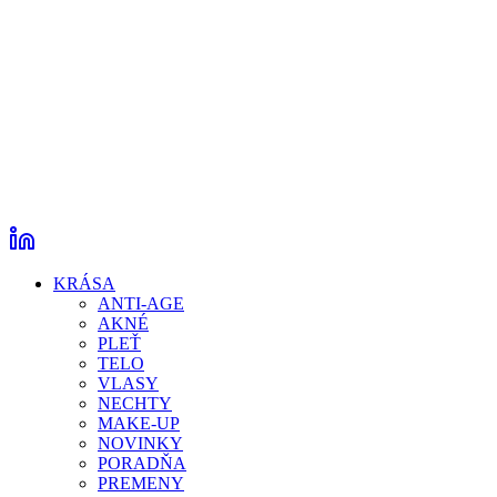
KRÁSA
ANTI-AGE
AKNÉ
PLEŤ
TELO
VLASY
NECHTY
MAKE-UP
NOVINKY
PORADŇA
PREMENY