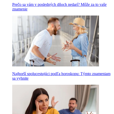
Prečo sa vám v posledných dňoch nedarí? Môže za to vaše
znamenie
Najhorší spolucestujúci podľa horoskopu: Týmto znameniam
sa vyhnite