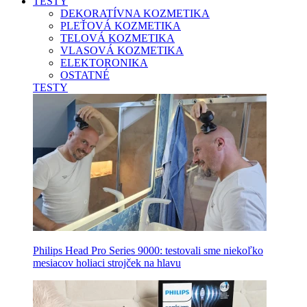
TESTY
DEKORATÍVNA KOZMETIKA
PLEŤOVÁ KOZMETIKA
TELOVÁ KOZMETIKA
VLASOVÁ KOZMETIKA
ELEKTORONIKA
OSTATNÉ
TESTY
Philips Head Pro Series 9000: testovali sme niekoľko
mesiacov holiaci strojček na hlavu