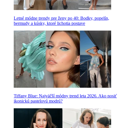
Letné módne trendy pre ženy po 40: Bodky, popelín,
bermudy a kúsky, ktoré lichotia postave
Tiffany Blue: Najväčší módny trend leta 2026. Ako nosiť
ikonickú pastelovú modrú?