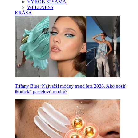
VYROB SI SAMA
WELLNESS
KRÁSA
Tiffany Blue: Najväčší módny trend leta 2026. Ako nosiť
ikonickú pastelovú modrú?