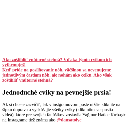
Ako zoštíhliť vnútorné stehná? Vďaka týmto cvikom ich
vyformuješ!
Keď príde na posilňovanie nôh, väčšinou sa nevenujeme
jednotlivým častiam nôh, ale nohám ako celku. Ako však
zoštíhliť vnútorné stehná?
Jednoduché cviky na pevnejšie prsia!
Ak si chcete zacvičiť, tak v instgramovom poste nižšie kliknite na
šípku doprava a vyskúšajte všetky cviky (kliknutím sa spustia
videá), ktoré pre svojich fanúšikov zostavila Yağmur Hatice Kırbaştr
na Instagrame tiež známa ako
@dansatolye
.