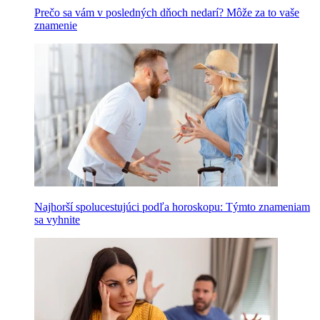
Prečo sa vám v posledných dňoch nedarí? Môže za to vaše
znamenie
Najhorší spolucestujúci podľa horoskopu: Týmto znameniam
sa vyhnite