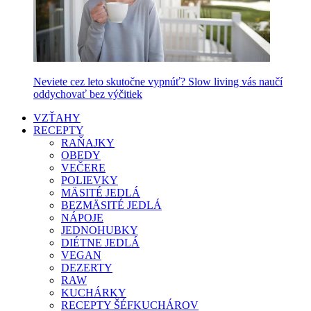
Neviete cez leto skutočne vypnúť? Slow living vás naučí
oddychovať bez výčitiek
VZŤAHY
RECEPTY
RAŇAJKY
OBEDY
VEČERE
POLIEVKY
MÄSITÉ JEDLÁ
BEZMÄSITÉ JEDLÁ
NÁPOJE
JEDNOHUBKY
DIÉTNE JEDLÁ
VEGAN
DEZERTY
RAW
KUCHÁRKY
RECEPTY ŠÉFKUCHÁROV