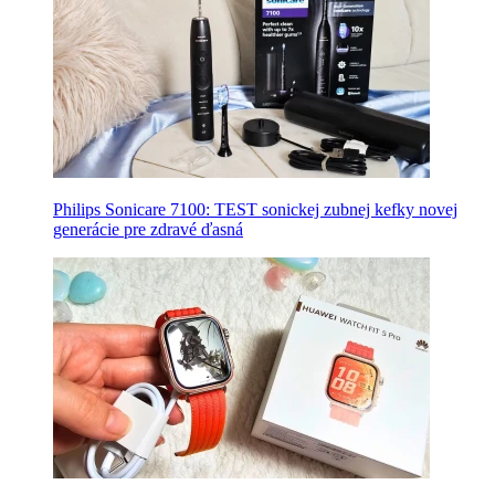
Philips Sonicare 7100: TEST sonickej zubnej kefky novej
generácie pre zdravé ďasná