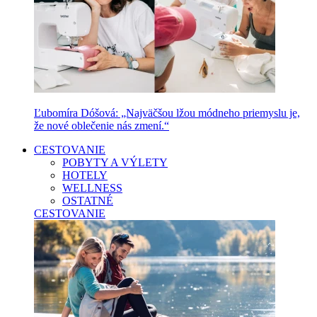
Ľubomíra Dóšová: „Najväčšou lžou módneho priemyslu je,
že nové oblečenie nás zmení.“
CESTOVANIE
POBYTY A VÝLETY
HOTELY
WELLNESS
OSTATNÉ
CESTOVANIE