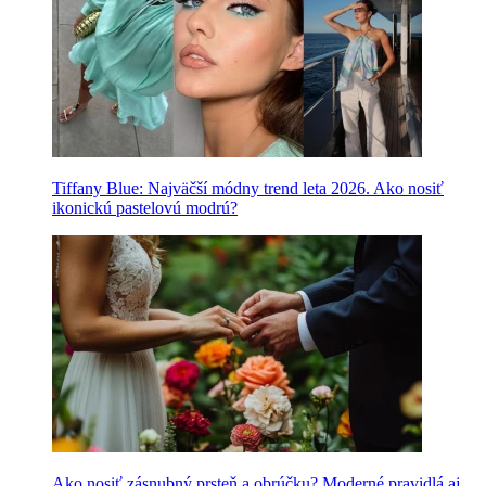
Tiffany Blue: Najväčší módny trend leta 2026. Ako nosiť
ikonickú pastelovú modrú?
Ako nosiť zásnubný prsteň a obrúčku? Moderné pravidlá aj