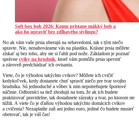
Soft box bob 2026: Komu pristane mäkký bob a
ako ho upraviť bez zdĺhavého stylingu?
No ak vám vaše prsia uberajú na sebavedomí, tak s tým niečo
spravte. Nie, nenahovárame vás na plastiku. Krásne prsia môžete
získať aj bez toho, aby ste si ľahli pod nože. Základom je poznať
správne
cviky na hrudník
, ktoré vám pomôžu prsia spevniť
a zároveň predchádzať ich ovisaniu.
Viete, čo je výhodou takýchto cvikov? Môžete ich cvičiť
kedykoľvek, kedy dostanete chuť spraviť niečo pre tvar svojho
hrudníka. Sú jednoduché a vôbec k nim nepotrebujete športové
náčinie. Odborníci sa tiež zhodujú na tom, že ak ich budete
praktizovať pravidelne, tak dosiahnete zázraky a tvar, po ktorom ste
túžili. A viete čo je ďalšou výhodou takýchto domácich cvikov
a cvičenia? Nezaplatíte zaň ani jedno euro, jediné čo budete musieť
obetovať, tak je váš čas!