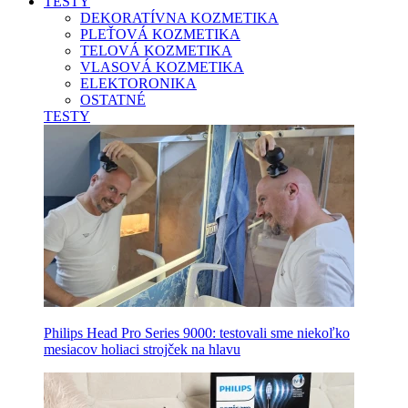
TESTY
DEKORATÍVNA KOZMETIKA
PLEŤOVÁ KOZMETIKA
TELOVÁ KOZMETIKA
VLASOVÁ KOZMETIKA
ELEKTORONIKA
OSTATNÉ
TESTY
Philips Head Pro Series 9000: testovali sme niekoľko
mesiacov holiaci strojček na hlavu