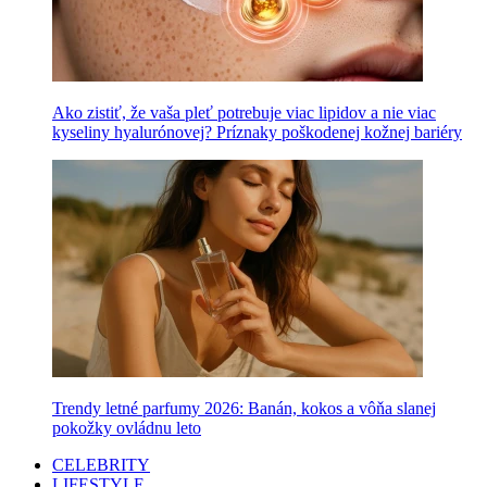
Ako zistiť, že vaša pleť potrebuje viac lipidov a nie viac
kyseliny hyalurónovej? Príznaky poškodenej kožnej bariéry
Trendy letné parfumy 2026: Banán, kokos a vôňa slanej
pokožky ovládnu leto
CELEBRITY
LIFESTYLE