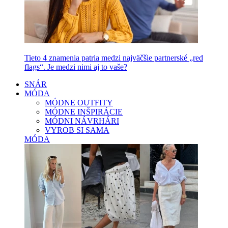
Tieto 4 znamenia patria medzi najväčšie partnerské „red
flags“. Je medzi nimi aj to vaše?
SNÁR
MÓDA
MÓDNE OUTFITY
MÓDNE INŠPIRÁCIE
MÓDNI NÁVRHÁRI
VYROB SI SAMA
MÓDA