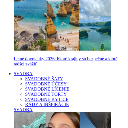
Letné dovolenky 2026: Ktoré krajiny sú bezpečné a ktoré
radšej zvážiť
SVADBA
SVADOBNÉ ŠATY
SVADOBNÉ ÚČESY
SVADOBNÉ LÍČENIE
SVADOBNÉ TORTY
SVADOBNÉ KYTICE
RADY A INŠPIRÁCIE
SVADBA