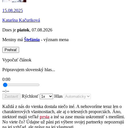
15.08.2025
Katarína Kačuriková
Dnes je
piatok
, 07.08.2026
Meniny má
Štefánia
- význam mena
Prehrať
Vypočuť článok
Pripravujem slovenský hlas...
0:00
--:--
Rýchlosť
Hlas
Zastaviť
Každá z nás do vienka dostala niečo iné. A nehovoríme teraz len o
charakterových vlastnostiach, ale aj o telesných proporciách. Áno,
niektoré majú veľké
prsia
a iné sa zase musia uskromniť s menšími.
No viete čo? Údajne už páni pri výbere svojej partnerky nepozerajú
na jej vzhľad, ale práve na jej vlastnosti.