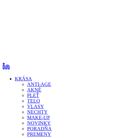
KRÁSA
ANTI-AGE
AKNÉ
PLEŤ
TELO
VLASY
NECHTY
MAKE-UP
NOVINKY
PORADŇA
PREMENY