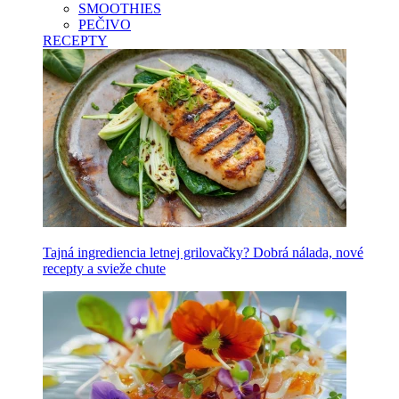
SMOOTHIES
PEČIVO
RECEPTY
Tajná ingrediencia letnej grilovačky? Dobrá nálada, nové
recepty a svieže chute