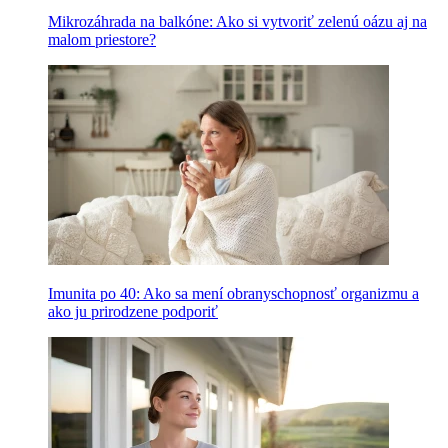
Mikrozáhrada na balkóne: Ako si vytvoriť zelenú oázu aj na
malom priestore?
Imunita po 40: Ako sa mení obranyschopnosť organizmu a
ako ju prirodzene podporiť