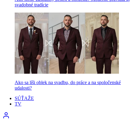
svadobné tradície
Ako sa líši oblek na svadbu, do práce a na spoločenské
udalosti?
SÚŤAŽE
TV