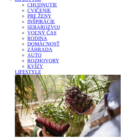
CHUDNUTIE
CVIČENIE
PRE ŽENY
INŠPIRÁCIE
SEBAROZVOJ
VOĽNÝ ČAS
RODINA
DOMÁCNOSŤ
ZÁHRADA
AUTO
ROZHOVORY
KVÍZY
LIFESTYLE