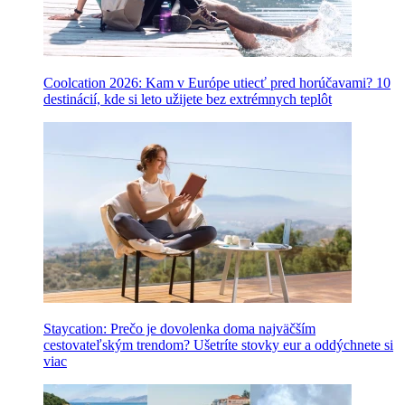
Coolcation 2026: Kam v Európe utiecť pred horúčavami? 10
destinácií, kde si leto užijete bez extrémnych teplôt
Staycation: Prečo je dovolenka doma najväčším
cestovateľským trendom? Ušetríte stovky eur a oddýchnete si
viac