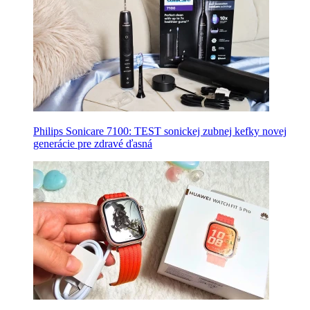
Philips Sonicare 7100: TEST sonickej zubnej kefky novej
generácie pre zdravé ďasná