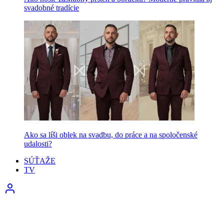
svadobné tradície
Ako sa líši oblek na svadbu, do práce a na spoločenské
udalosti?
SÚŤAŽE
TV