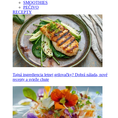
SMOOTHIES
PEČIVO
RECEPTY
Tajná ingrediencia letnej grilovačky? Dobrá nálada, nové
recepty a svieže chute