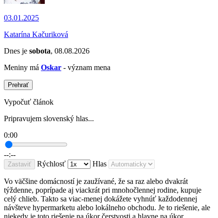
03.01.2025
Katarína Kačuriková
Dnes je
sobota
, 08.08.2026
Meniny má
Oskar
- význam mena
Prehrať
Vypočuť článok
Pripravujem slovenský hlas...
0:00
--:--
Rýchlosť
Hlas
Zastaviť
Vo väčšine domácností je zaužívané, že sa raz alebo dvakrát
týždenne, poprípade aj viackrát pri mnohočlennej rodine, kupuje
celý chlieb. Takto sa viac-menej dokážete vyhnúť každodennej
návšteve hypermarketu alebo lokálneho obchodu. Je to riešenie, ale
niekedy je toto riešenie na úkor čerstvosti a hlavne na úkor