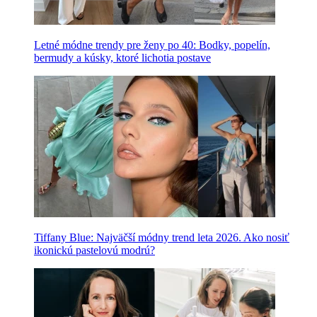
Letné módne trendy pre ženy po 40: Bodky, popelín,
bermudy a kúsky, ktoré lichotia postave
Tiffany Blue: Najväčší módny trend leta 2026. Ako nosiť
ikonickú pastelovú modrú?