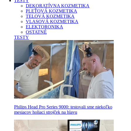
TESTY
DEKORATÍVNA KOZMETIKA
PLEŤOVÁ KOZMETIKA
TELOVÁ KOZMETIKA
VLASOVÁ KOZMETIKA
ELEKTORONIKA
OSTATNÉ
TESTY
Philips Head Pro Series 9000: testovali sme niekoľko
mesiacov holiaci strojček na hlavu