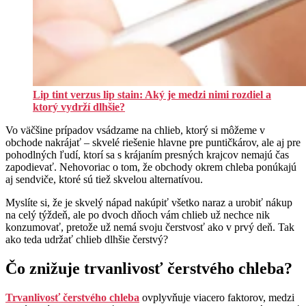
Lip tint verzus lip stain: Aký je medzi nimi rozdiel a
ktorý vydrží dlhšie?
Vo väčšine prípadov vsádzame na chlieb, ktorý si môžeme v
obchode nakrájať – skvelé riešenie hlavne pre puntičkárov, ale aj pre
pohodlných ľudí, ktorí sa s krájaním presných krajcov nemajú čas
zapodievať. Nehovoriac o tom, že obchody okrem chleba ponúkajú
aj sendviče, ktoré sú tiež skvelou alternatívou.
Myslíte si, že je skvelý nápad nakúpiť všetko naraz a urobiť nákup
na celý týždeň, ale po dvoch dňoch vám chlieb už nechce nik
konzumovať, pretože už nemá svoju čerstvosť ako v prvý deň. Tak
ako teda udržať chlieb dlhšie čerstvý?
Čo znižuje trvanlivosť čerstvého chleba?
Trvanlivosť čerstvého chleba
ovplyvňuje viacero faktorov, medzi