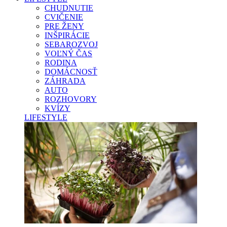
CHUDNUTIE
CVIČENIE
PRE ŽENY
INŠPIRÁCIE
SEBAROZVOJ
VOĽNÝ ČAS
RODINA
DOMÁCNOSŤ
ZÁHRADA
AUTO
ROZHOVORY
KVÍZY
LIFESTYLE