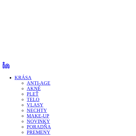
KRÁSA
ANTI-AGE
AKNÉ
PLEŤ
TELO
VLASY
NECHTY
MAKE-UP
NOVINKY
PORADŇA
PREMENY