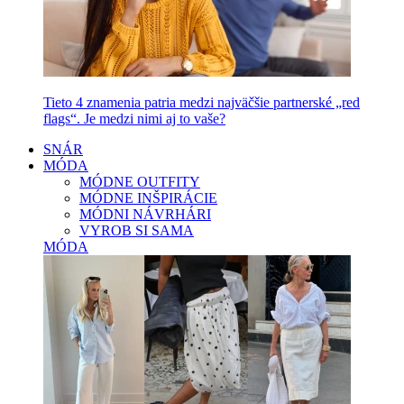
Tieto 4 znamenia patria medzi najväčšie partnerské „red
flags“. Je medzi nimi aj to vaše?
SNÁR
MÓDA
MÓDNE OUTFITY
MÓDNE INŠPIRÁCIE
MÓDNI NÁVRHÁRI
VYROB SI SAMA
MÓDA