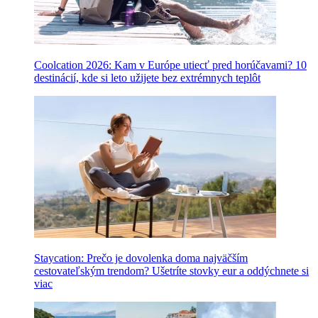
Coolcation 2026: Kam v Európe utiecť pred horúčavami? 10
destinácií, kde si leto užijete bez extrémnych teplôt
Staycation: Prečo je dovolenka doma najväčším
cestovateľským trendom? Ušetríte stovky eur a oddýchnete si
viac