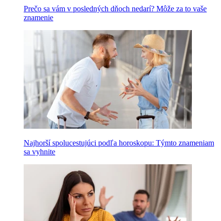
Prečo sa vám v posledných dňoch nedarí? Môže za to vaše
znamenie
Najhorší spolucestujúci podľa horoskopu: Týmto znameniam
sa vyhnite