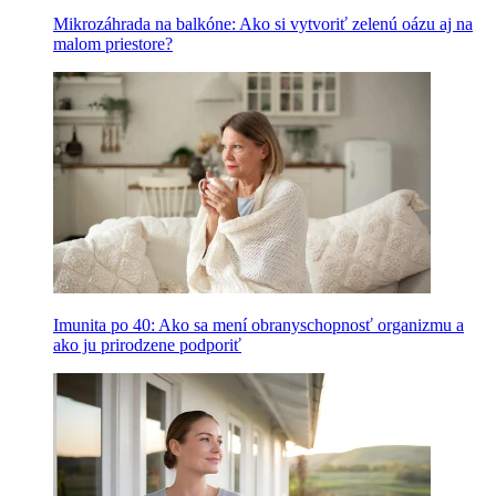
Mikrozáhrada na balkóne: Ako si vytvoriť zelenú oázu aj na
malom priestore?
Imunita po 40: Ako sa mení obranyschopnosť organizmu a
ako ju prirodzene podporiť