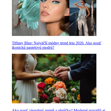
Tiffany Blue: Najväčší módny trend leta 2026. Ako nosiť
ikonickú pastelovú modrú?
Ako nosiť zásnubný prsteň a obrúčku? Moderné pravidlá aj