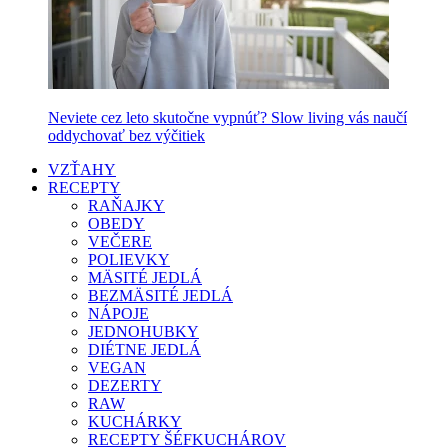
Neviete cez leto skutočne vypnúť? Slow living vás naučí
oddychovať bez výčitiek
VZŤAHY
RECEPTY
RAŇAJKY
OBEDY
VEČERE
POLIEVKY
MÄSITÉ JEDLÁ
BEZMÄSITÉ JEDLÁ
NÁPOJE
JEDNOHUBKY
DIÉTNE JEDLÁ
VEGAN
DEZERTY
RAW
KUCHÁRKY
RECEPTY ŠÉFKUCHÁROV