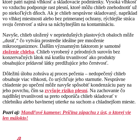
ktoré patrí najmä vlhkosť a skladovacie podmienky. Vysoká vlhkosť
vo vzduchu podporuje rast plesní, ktoré môžu chlieb znehodnotiť už
po niekoľkých dňoch. Ak je chlieb nesprávne skladovaný, napríklad
vo vlhkej miestnosti alebo bez primeranej ochrany, rýchlejšie stráca
svoju čerstvosť a stáva sa náchylnejším na kontamináciu.
Navyše, chlieb uložený v nepriedušných plastových obaloch môže
„dusiť,“ čo vytvára prostredie ideálne pre množenie
mikroorganizmov. Ďalším významným faktorom je samotné
zloženie chleba
. Chlieb vyrobený z prírodných surovín bez
konzervačných látok má kratšiu trvanlivosť ako produkty
obsahujúce prídavné látky predlžujúce jeho čerstvosť.
Dôležitú úlohu zohráva aj proces pečenia – nedopečený chlieb
obsahuje viac vlhkosti, čo urýchľuje jeho starnutie. Nesprávne
chladenie po upečení môže navyše spôsobiť kondenzáciu pary na
jeho povrchu, čím sa
zvyšuje riziko plesní
. Na zachovanie čo
najdlhšej trvanlivosti sa preto odporúča chlieb skladovať v
chlebníku alebo bavlnenej utierke na suchom a chladnejšom mieste.
Pozri aj:
Mandľové kamene: Príčina zápachu z úst, o ktorej vie
len málokto!