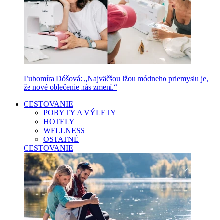
Ľubomíra Dóšová: „Najväčšou lžou módneho priemyslu je,
že nové oblečenie nás zmení.“
CESTOVANIE
POBYTY A VÝLETY
HOTELY
WELLNESS
OSTATNÉ
CESTOVANIE