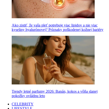
Ako zistiť, že vaša pleť potrebuje viac lipidov a nie viac
kyseliny hyalurónovej? Príznaky poškodenej kožnej bariéry
Trendy letné parfumy 2026: Banán, kokos a vôňa slanej
pokožky ovládnu leto
CELEBRITY
LIFESTYLE