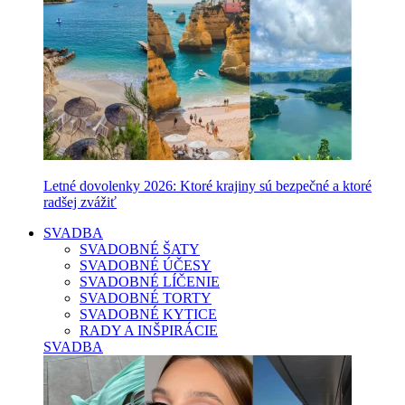
Letné dovolenky 2026: Ktoré krajiny sú bezpečné a ktoré
radšej zvážiť
SVADBA
SVADOBNÉ ŠATY
SVADOBNÉ ÚČESY
SVADOBNÉ LÍČENIE
SVADOBNÉ TORTY
SVADOBNÉ KYTICE
RADY A INŠPIRÁCIE
SVADBA