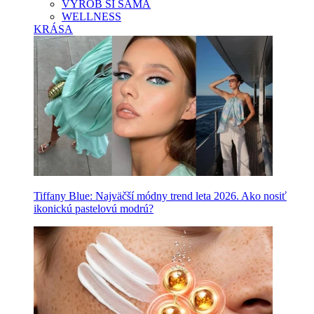
VYROB SI SAMA
WELLNESS
KRÁSA
Tiffany Blue: Najväčší módny trend leta 2026. Ako nosiť
ikonickú pastelovú modrú?