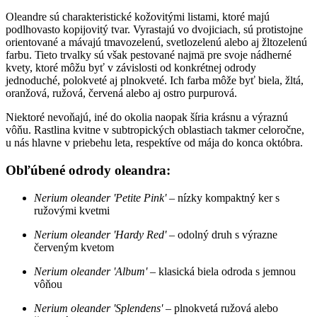
Oleandre sú charakteristické kožovitými listami, ktoré majú
podlhovasto kopijovitý tvar. Vyrastajú vo dvojiciach, sú protistojne
orientované a mávajú tmavozelenú, svetlozelenú alebo aj žltozelenú
farbu. Tieto trvalky sú však pestované najmä pre svoje nádherné
kvety, ktoré môžu byť v závislosti od konkrétnej odrody
jednoduché, polokveté aj plnokveté. Ich farba môže byť biela, žltá,
oranžová, ružová, červená alebo aj ostro purpurová.
Niektoré nevoňajú, iné do okolia naopak šíria krásnu a výraznú
vôňu. Rastlina kvitne v subtropických oblastiach takmer celoročne,
u nás hlavne v priebehu leta, respektíve od mája do konca októbra.
Obľúbené odrody oleandra:
Nerium oleander 'Petite Pink'
– nízky kompaktný ker s
ružovými kvetmi
Nerium oleander 'Hardy Red'
– odolný druh s výrazne
červeným kvetom
Nerium oleander 'Album'
– klasická biela odroda s jemnou
vôňou
Nerium oleander 'Splendens'
– plnokvetá ružová alebo