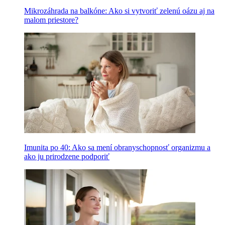
Mikrozáhrada na balkóne: Ako si vytvoriť zelenú oázu aj na
malom priestore?
Imunita po 40: Ako sa mení obranyschopnosť organizmu a
ako ju prirodzene podporiť