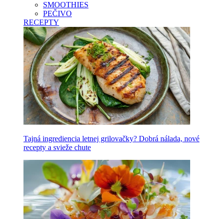
SMOOTHIES
PEČIVO
RECEPTY
Tajná ingrediencia letnej grilovačky? Dobrá nálada, nové
recepty a svieže chute