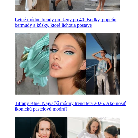
Letné módne trendy pre ženy po 40: Bodky, popelín,
bermudy a kúsky, ktoré lichotia postave
Tiffany Blue: Najväčší módny trend leta 2026. Ako nosiť
ikonickú pastelovú modrú?