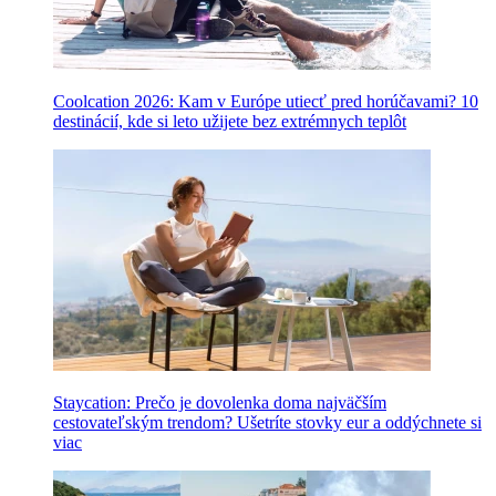
Coolcation 2026: Kam v Európe utiecť pred horúčavami? 10
destinácií, kde si leto užijete bez extrémnych teplôt
Staycation: Prečo je dovolenka doma najväčším
cestovateľským trendom? Ušetríte stovky eur a oddýchnete si
viac