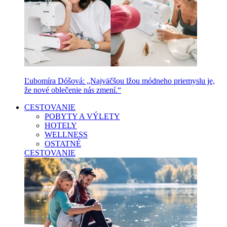
Ľubomíra Dóšová: „Najväčšou lžou módneho priemyslu je,
že nové oblečenie nás zmení.“
CESTOVANIE
POBYTY A VÝLETY
HOTELY
WELLNESS
OSTATNÉ
CESTOVANIE