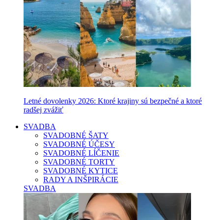
Letné dovolenky 2026: Ktoré krajiny sú bezpečné a ktoré
radšej zvážiť
SVADBA
SVADOBNÉ ŠATY
SVADOBNÉ ÚČESY
SVADOBNÉ LÍČENIE
SVADOBNÉ TORTY
SVADOBNÉ KYTICE
RADY A INŠPIRÁCIE
SVADBA