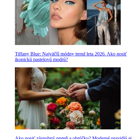
Tiffany Blue: Najväčší módny trend leta 2026. Ako nosiť
ikonickú pastelovú modrú?
Ako nosiť zásnubný prsteň a obrúčku? Moderné pravidlá aj