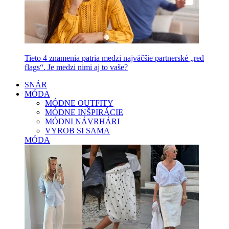
Tieto 4 znamenia patria medzi najväčšie partnerské „red
flags“. Je medzi nimi aj to vaše?
SNÁR
MÓDA
MÓDNE OUTFITY
MÓDNE INŠPIRÁCIE
MÓDNI NÁVRHÁRI
VYROB SI SAMA
MÓDA