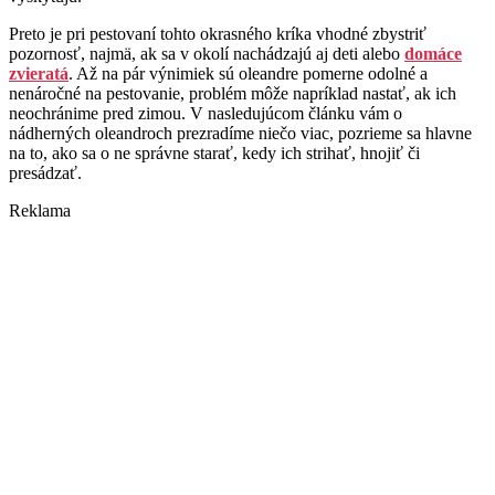
Preto je pri pestovaní tohto okrasného kríka vhodné zbystriť
pozornosť, najmä, ak sa v okolí nachádzajú aj deti alebo
domáce
zvieratá
. Až na pár výnimiek sú oleandre pomerne odolné a
nenáročné na pestovanie, problém môže napríklad nastať, ak ich
neochránime pred zimou. V nasledujúcom článku vám o
nádherných oleandroch prezradíme niečo viac, pozrieme sa hlavne
na to, ako sa o ne správne starať, kedy ich strihať, hnojiť či
presádzať.
Reklama