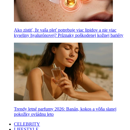
Ako zistiť, že vaša pleť potrebuje viac lipidov a nie viac
kyseliny hyalurónovej? Príznaky poškodenej kožnej bariéry
Trendy letné parfumy 2026: Banán, kokos a vôňa slanej
pokožky ovládnu leto
CELEBRITY
LIFESTYLE