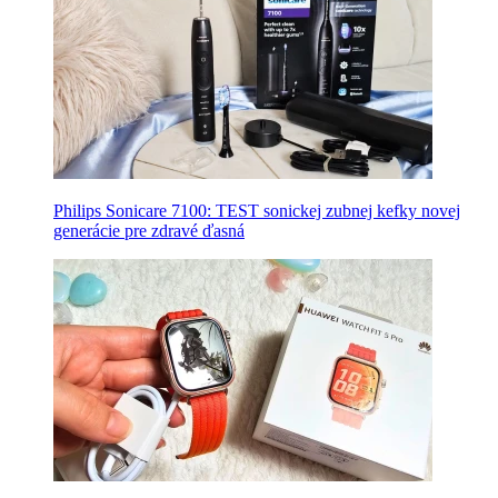
Philips Sonicare 7100: TEST sonickej zubnej kefky novej
generácie pre zdravé ďasná