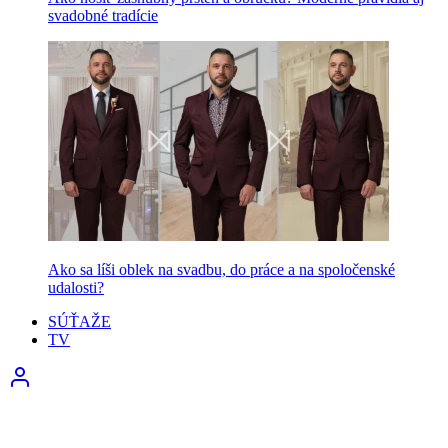
svadobné tradície
Ako sa líši oblek na svadbu, do práce a na spoločenské
udalosti?
SÚŤAŽE
TV