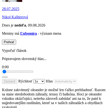
28.07.2025
Nikol Kaštierová
Dnes je
nedeľa
, 09.08.2026
Meniny má
Ľubomíra
- význam mena
Prehrať
Vypočuť článok
Pripravujem slovenský hlas...
0:00
--:--
Rýchlosť
Hlas
Zastaviť
Krásne zakvitnutý oleander je možné len ťažko prehliadnuť. Razom
sa stane stredobodom záhrady, terasy či balkóna. Hoci je oleander
vskutku okúzľujúci, netreba zároveň zabúdať ani na to, že patrí k
najjedovatejším rastlinám, ktoré sa v našich záhradách a obydliach
vyskytujú.