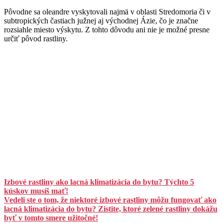
Pôvodne sa oleandre vyskytovali najmä v oblasti Stredomoria či v
subtropických častiach južnej aj východnej Ázie, čo je značne
rozsiahle miesto výskytu. Z tohto dôvodu ani nie je možné presne
určiť pôvod rastliny.
Izbové rastliny ako lacná klimatizácia do bytu? Týchto 5
kúskov musíš mať!
Vedeli ste o tom, že niektoré izbové rastliny môžu fungovať ako
lacná klimatizácia do bytu? Zistite, ktoré zelené rastliny dokážu
byť v tomto smere užitočné!