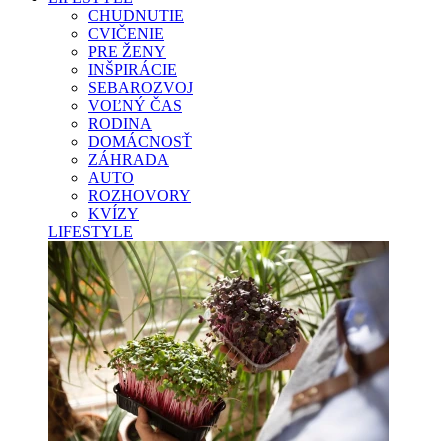
CHUDNUTIE
CVIČENIE
PRE ŽENY
INŠPIRÁCIE
SEBAROZVOJ
VOĽNÝ ČAS
RODINA
DOMÁCNOSŤ
ZÁHRADA
AUTO
ROZHOVORY
KVÍZY
LIFESTYLE