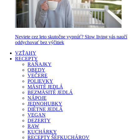
Neviete cez leto skutočne vypnúť? Slow living vás naučí
oddychovať bez výčitiek
VZŤAHY
RECEPTY
RAŇAJKY
OBEDY
VEČERE
POLIEVKY
MÄSITÉ JEDLÁ
BEZMÄSITÉ JEDLÁ
NÁPOJE
JEDNOHUBKY
DIÉTNE JEDLÁ
VEGAN
DEZERTY
RAW
KUCHÁRKY
RECEPTY ŠÉFKUCHÁROV