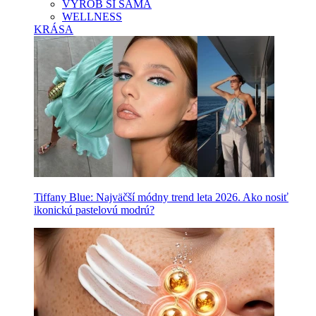
VYROB SI SAMA
WELLNESS
KRÁSA
Tiffany Blue: Najväčší módny trend leta 2026. Ako nosiť
ikonickú pastelovú modrú?