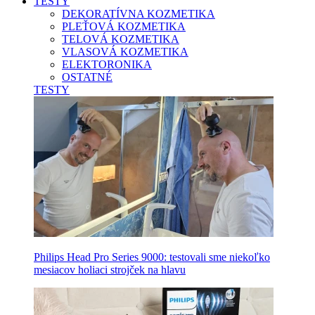
TESTY
DEKORATÍVNA KOZMETIKA
PLEŤOVÁ KOZMETIKA
TELOVÁ KOZMETIKA
VLASOVÁ KOZMETIKA
ELEKTORONIKA
OSTATNÉ
TESTY
Philips Head Pro Series 9000: testovali sme niekoľko
mesiacov holiaci strojček na hlavu