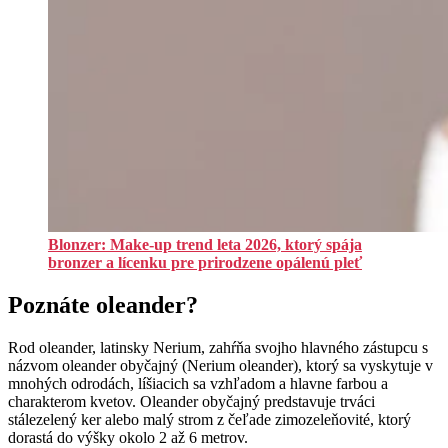
Blonzer: Make-up trend leta 2026, ktorý spája
bronzer a lícenku pre prirodzene opálenú pleť
Poznáte oleander?
Rod oleander, latinsky Nerium, zahŕňa svojho hlavného zástupcu s
názvom oleander obyčajný (Nerium oleander), ktorý sa vyskytuje v
mnohých odrodách, líšiacich sa vzhľadom a hlavne farbou a
charakterom kvetov. Oleander obyčajný predstavuje trváci
stálezelený ker alebo malý strom z čeľade zimozeleňovité, ktorý
dorastá do výšky okolo 2 až 6 metrov.