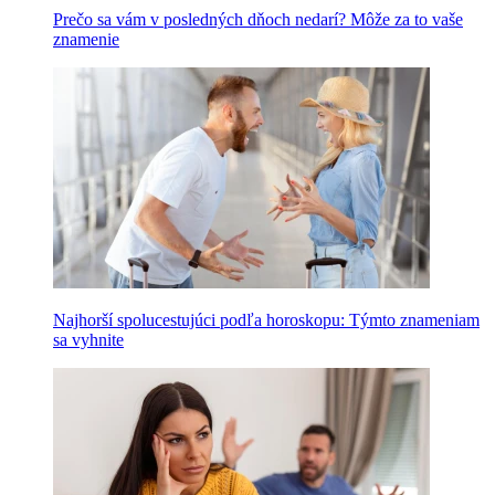
Prečo sa vám v posledných dňoch nedarí? Môže za to vaše
znamenie
Najhorší spolucestujúci podľa horoskopu: Týmto znameniam
sa vyhnite