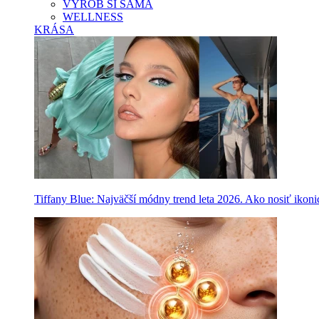
VYROB SI SAMA
WELLNESS
KRÁSA
Tiffany Blue: Najväčší módny trend leta 2026. Ako nosiť ikon