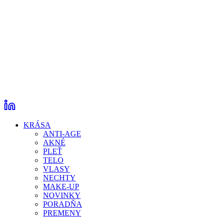
KRÁSA
ANTI-AGE
AKNÉ
PLEŤ
TELO
VLASY
NECHTY
MAKE-UP
NOVINKY
PORADŇA
PREMENY