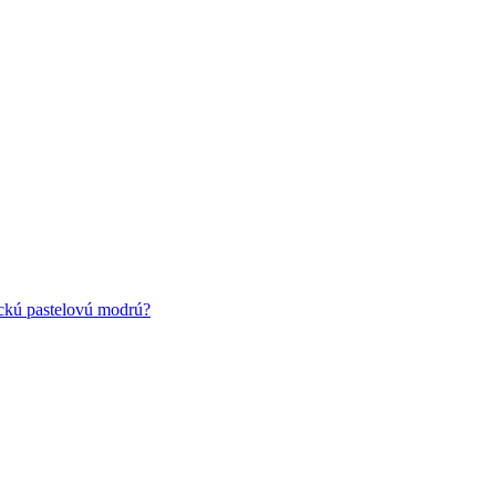
ickú pastelovú modrú?