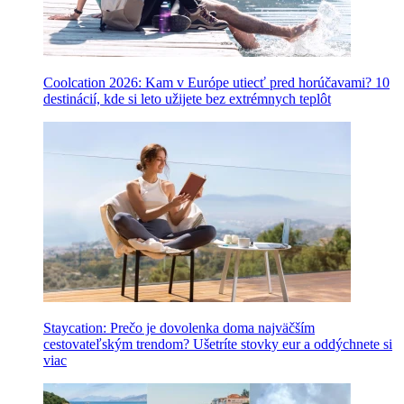
Coolcation 2026: Kam v Európe utiecť pred horúčavami? 10
destinácií, kde si leto užijete bez extrémnych teplôt
Staycation: Prečo je dovolenka doma najväčším
cestovateľským trendom? Ušetríte stovky eur a oddýchnete si
viac