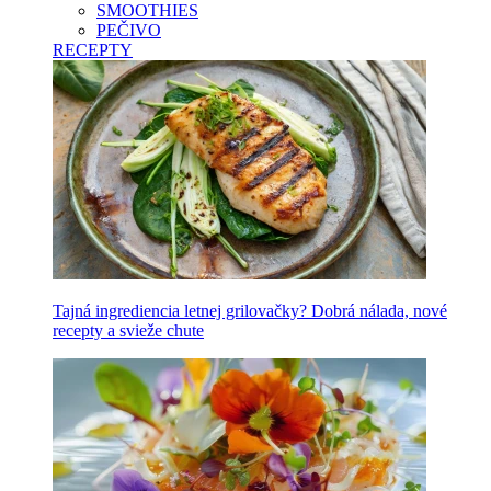
SMOOTHIES
PEČIVO
RECEPTY
Tajná ingrediencia letnej grilovačky? Dobrá nálada, nové
recepty a svieže chute