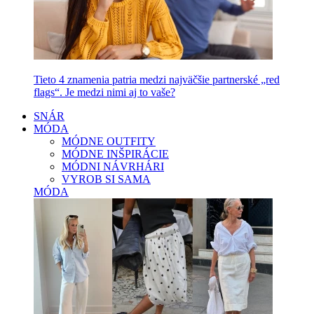
Tieto 4 znamenia patria medzi najväčšie partnerské „red
flags“. Je medzi nimi aj to vaše?
SNÁR
MÓDA
MÓDNE OUTFITY
MÓDNE INŠPIRÁCIE
MÓDNI NÁVRHÁRI
VYROB SI SAMA
MÓDA