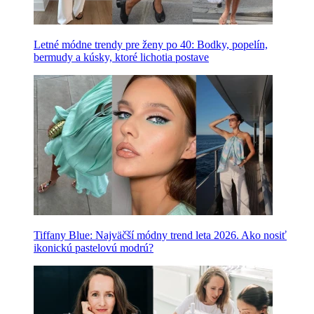
Letné módne trendy pre ženy po 40: Bodky, popelín,
bermudy a kúsky, ktoré lichotia postave
Tiffany Blue: Najväčší módny trend leta 2026. Ako nosiť
ikonickú pastelovú modrú?