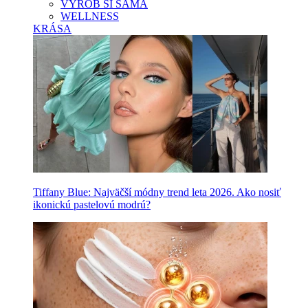
VYROB SI SAMA
WELLNESS
KRÁSA
Tiffany Blue: Najväčší módny trend leta 2026. Ako nosiť
ikonickú pastelovú modrú?