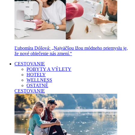
Ľubomíra Dóšová: „Najväčšou lžou módneho priemyslu je,
že nové oblečenie nás zmení.“
CESTOVANIE
POBYTY A VÝLETY
HOTELY
WELLNESS
OSTATNÉ
CESTOVANIE