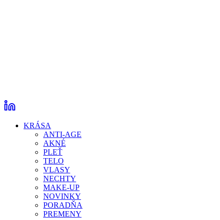
KRÁSA
ANTI-AGE
AKNÉ
PLEŤ
TELO
VLASY
NECHTY
MAKE-UP
NOVINKY
PORADŇA
PREMENY