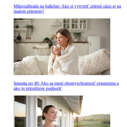
Mikrozáhrada na balkóne: Ako si vytvoriť zelenú oázu aj na
malom priestore?
Imunita po 40: Ako sa mení obranyschopnosť organizmu a
ako ju prirodzene podporiť