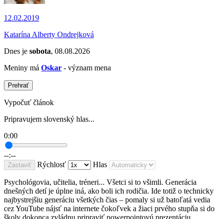
12.02.2019
Katarína Alberty Ondrejková
Dnes je
sobota
, 08.08.2026
Meniny má
Oskar
- význam mena
Prehrať
Vypočuť článok
Pripravujem slovenský hlas...
0:00
--:--
Rýchlosť
Hlas
Zastaviť
Psychológovia, učitelia, tréneri... Všetci si to všimli. Generácia
dnešných detí je úplne iná, ako boli ich rodičia. Ide totiž o technicky
najbystrejšiu generáciu všetkých čias – pomaly si už batoľatá vedia
cez YouTube nájsť na internete čokoľvek a žiaci prvého stupňa si do
školy dokonca zvládnu pripraviť powerpointovú prezentáciu.