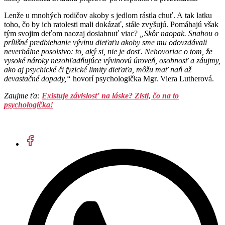
Lenže u mnohých rodičov akoby s jedlom rástla chuť. A tak latku
toho, čo by ich ratolesti mali dokázať, stále zvyšujú. Pomáhajú však
tým svojim deťom naozaj dosiahnuť viac?
„Skôr naopak. Snahou o
prílišné predbiehanie vývinu dieťaťu akoby sme mu odovzdávali
neverbálne posolstvo: to, aký si, nie je dosť. Nehovoriac o tom, že
vysoké nároky nezohľadňujúce vývinovú úroveň, osobnosť a záujmy,
ako aj psychické či fyzické limity dieťaťa, môžu mať naň až
devastačné dopady,“
hovorí psychologička Mgr. Viera Lutherová.
Zaujme ťa:
Existuje závislosť na láske? Zisti, čo na to
psychologička!