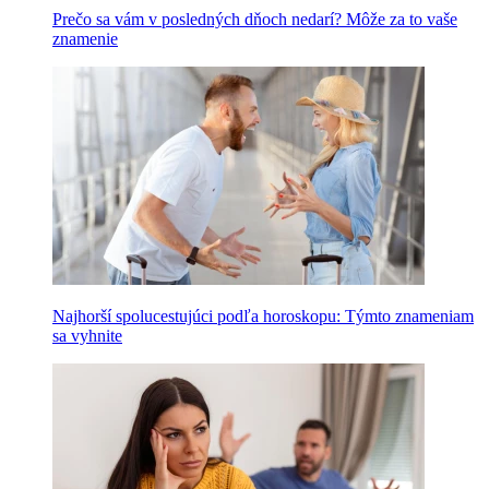
Prečo sa vám v posledných dňoch nedarí? Môže za to vaše
znamenie
Najhorší spolucestujúci podľa horoskopu: Týmto znameniam
sa vyhnite