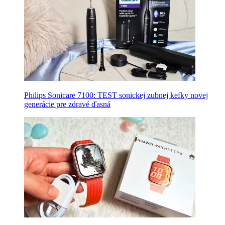
Philips Sonicare 7100: TEST sonickej zubnej kefky novej
generácie pre zdravé ďasná