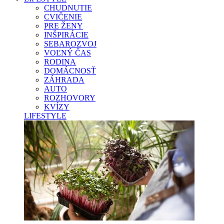
CHUDNUTIE
CVIČENIE
PRE ŽENY
INŠPIRÁCIE
SEBAROZVOJ
VOĽNÝ ČAS
RODINA
DOMÁCNOSŤ
ZÁHRADA
AUTO
ROZHOVORY
KVÍZY
LIFESTYLE