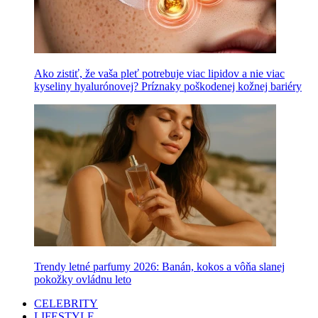
Ako zistiť, že vaša pleť potrebuje viac lipidov a nie viac
kyseliny hyalurónovej? Príznaky poškodenej kožnej bariéry
Trendy letné parfumy 2026: Banán, kokos a vôňa slanej
pokožky ovládnu leto
CELEBRITY
LIFESTYLE