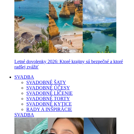
Letné dovolenky 2026: Ktoré krajiny sú bezpečné a ktoré
radšej zvážiť
SVADBA
SVADOBNÉ ŠATY
SVADOBNÉ ÚČESY
SVADOBNÉ LÍČENIE
SVADOBNÉ TORTY
SVADOBNÉ KYTICE
RADY A INŠPIRÁCIE
SVADBA