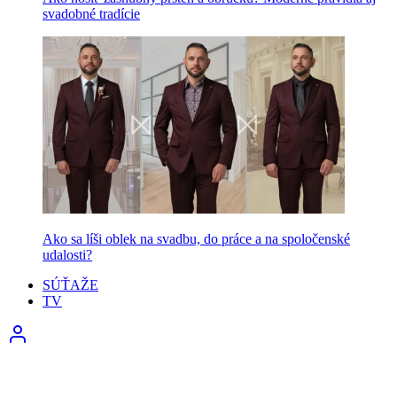
svadobné tradície
Ako sa líši oblek na svadbu, do práce a na spoločenské
udalosti?
SÚŤAŽE
TV