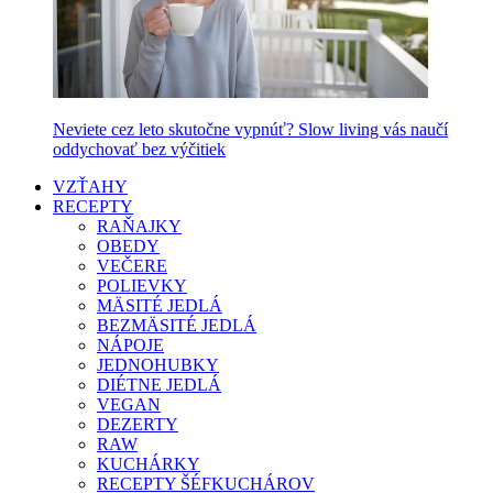
Neviete cez leto skutočne vypnúť? Slow living vás naučí
oddychovať bez výčitiek
VZŤAHY
RECEPTY
RAŇAJKY
OBEDY
VEČERE
POLIEVKY
MÄSITÉ JEDLÁ
BEZMÄSITÉ JEDLÁ
NÁPOJE
JEDNOHUBKY
DIÉTNE JEDLÁ
VEGAN
DEZERTY
RAW
KUCHÁRKY
RECEPTY ŠÉFKUCHÁROV