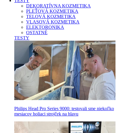
TESTY
DEKORATÍVNA KOZMETIKA
PLEŤOVÁ KOZMETIKA
TELOVÁ KOZMETIKA
VLASOVÁ KOZMETIKA
ELEKTORONIKA
OSTATNÉ
TESTY
Philips Head Pro Series 9000: testovali sme niekoľko
mesiacov holiaci strojček na hlavu