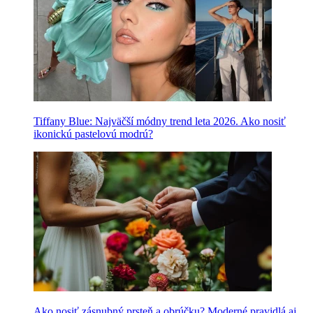
Tiffany Blue: Najväčší módny trend leta 2026. Ako nosiť
ikonickú pastelovú modrú?
Ako nosiť zásnubný prsteň a obrúčku? Moderné pravidlá aj