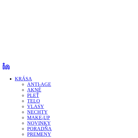
KRÁSA
ANTI-AGE
AKNÉ
PLEŤ
TELO
VLASY
NECHTY
MAKE-UP
NOVINKY
PORADŇA
PREMENY