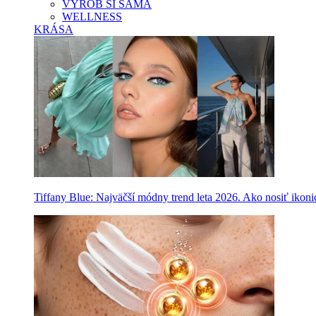
VYROB SI SAMA
WELLNESS
KRÁSA
Tiffany Blue: Najväčší módny trend leta 2026. Ako nosiť ikon