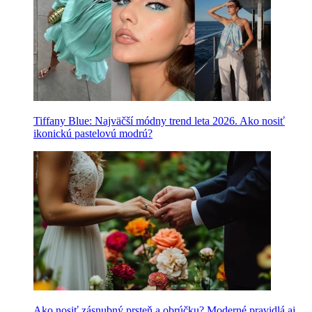
Tiffany Blue: Najväčší módny trend leta 2026. Ako nosiť
ikonickú pastelovú modrú?
Ako nosiť zásnubný prsteň a obrúčku? Moderné pravidlá aj