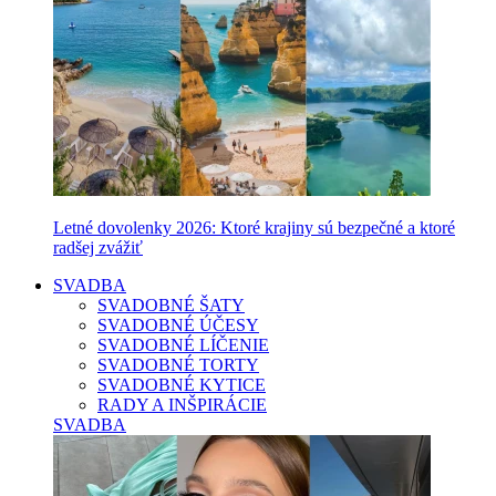
Letné dovolenky 2026: Ktoré krajiny sú bezpečné a ktoré
radšej zvážiť
SVADBA
SVADOBNÉ ŠATY
SVADOBNÉ ÚČESY
SVADOBNÉ LÍČENIE
SVADOBNÉ TORTY
SVADOBNÉ KYTICE
RADY A INŠPIRÁCIE
SVADBA