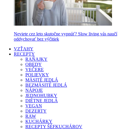
Neviete cez leto skutočne vypnúť? Slow living vás naučí
oddychovať bez výčitiek
VZŤAHY
RECEPTY
RAŇAJKY
OBEDY
VEČERE
POLIEVKY
MÄSITÉ JEDLÁ
BEZMÄSITÉ JEDLÁ
NÁPOJE
JEDNOHUBKY
DIÉTNE JEDLÁ
VEGAN
DEZERTY
RAW
KUCHÁRKY
RECEPTY ŠÉFKUCHÁROV