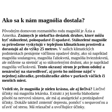
Ako sa k nám magnólia dostala?
Pôvodným domovom rozmanitého rodu magnólií je Ázia a
Amerika.
Známych je niekoľko desiatok druhov, ktoré môžu
byť stálozelené, poloopadavé či opadavé. Stálozelené magnólie
sa prirodzene vyskytujú v teplejšom klimatickom prostredí a
dorastajú až do výšky 25 metrov.
V našich klimatických
podmienkach pestujeme väčšinou opadavé druhy, ako sú napríklad
magnólia soulangova, magnólia ľaliokvetá, magnólia hviezdokvetá,
ale môžeme sa stretnúť aj so stálozelenými druhmi, ako je napríklad
magnólia veľkokvetá.
Tento okrasný strom je pritom odolný a
nenáročný na starostlivosť, aj preto ho môžeme nájsť v
nejednej záhradke, predzáhradke alebo v parkoch väčších či
menších miest.
Vedeli ste, že magnólia je nielen krásna, ale aj liečivá?
Liečivé
účinky má magnólia lekárska. Extrakt z jej koreňa blahodarne
pôsobí na nervovú sústavu, ale má aj analgetické a protizápalové
účinky. Dokáže taktiež zmierniť depresiu, pomôcť s nespavosťou a
uľaviť od stresu. Má relaxačné a uvoľňujúce účinky.