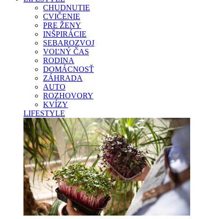
CHUDNUTIE
CVIČENIE
PRE ŽENY
INŠPIRÁCIE
SEBAROZVOJ
VOĽNÝ ČAS
RODINA
DOMÁCNOSŤ
ZÁHRADA
AUTO
ROZHOVORY
KVÍZY
LIFESTYLE