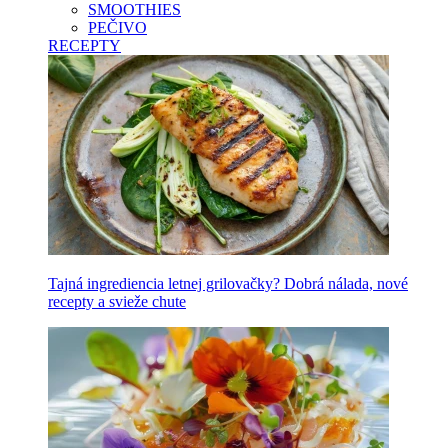
SMOOTHIES
PEČIVO
RECEPTY
Tajná ingrediencia letnej grilovačky? Dobrá nálada, nové
recepty a svieže chute