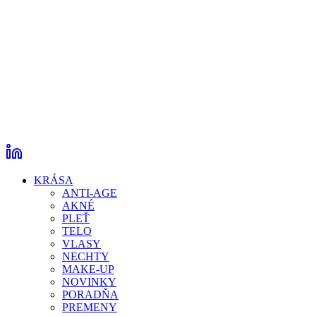
KRÁSA
ANTI-AGE
AKNÉ
PLEŤ
TELO
VLASY
NECHTY
MAKE-UP
NOVINKY
PORADŇA
PREMENY