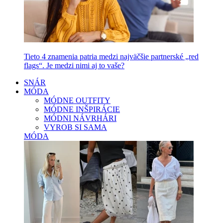
Tieto 4 znamenia patria medzi najväčšie partnerské „red
flags“. Je medzi nimi aj to vaše?
SNÁR
MÓDA
MÓDNE OUTFITY
MÓDNE INŠPIRÁCIE
MÓDNI NÁVRHÁRI
VYROB SI SAMA
MÓDA