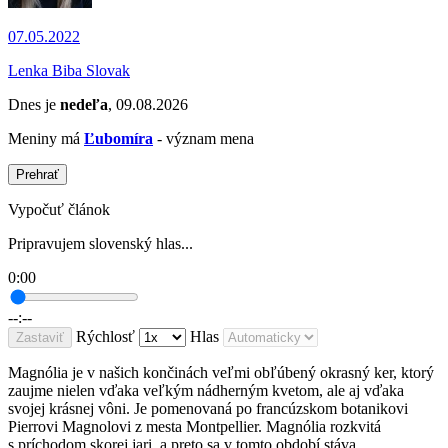
07.05.2022
Lenka Biba Slovak
Dnes je
nedeľa
, 09.08.2026
Meniny má
Ľubomíra
- význam mena
Prehrať
Vypočuť článok
Pripravujem slovenský hlas...
0:00
--:--
Rýchlosť
Hlas
Zastaviť
Magnólia je v našich končinách veľmi obľúbený okrasný ker, ktorý
zaujme nielen vďaka veľkým nádherným kvetom, ale aj vďaka
svojej krásnej vôni. Je pomenovaná po francúzskom botanikovi
Pierrovi Magnolovi z mesta Montpellier. Magnólia rozkvitá
s príchodom skorej jari, a preto sa v tomto období stáva