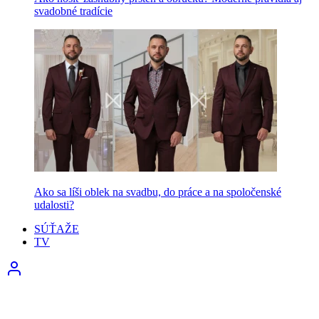
svadobné tradície
Ako sa líši oblek na svadbu, do práce a na spoločenské
udalosti?
SÚŤAŽE
TV