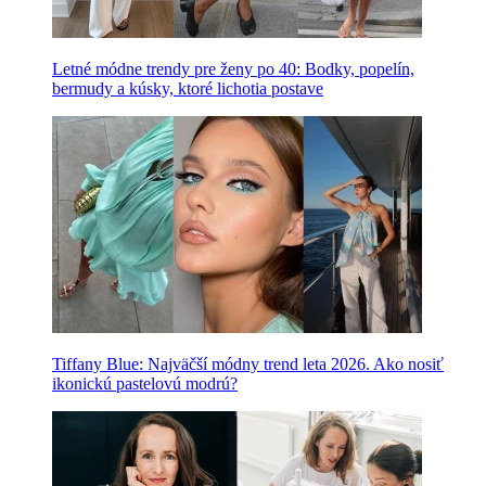
Letné módne trendy pre ženy po 40: Bodky, popelín,
bermudy a kúsky, ktoré lichotia postave
Tiffany Blue: Najväčší módny trend leta 2026. Ako nosiť
ikonickú pastelovú modrú?