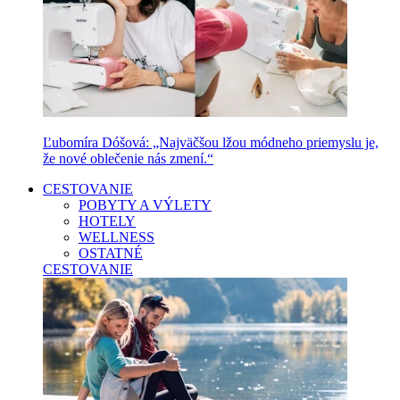
Ľubomíra Dóšová: „Najväčšou lžou módneho priemyslu je,
že nové oblečenie nás zmení.“
CESTOVANIE
POBYTY A VÝLETY
HOTELY
WELLNESS
OSTATNÉ
CESTOVANIE