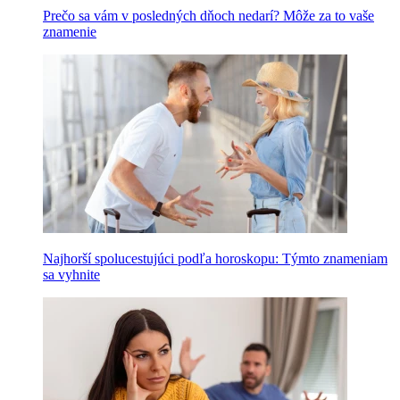
Prečo sa vám v posledných dňoch nedarí? Môže za to vaše
znamenie
Najhorší spolucestujúci podľa horoskopu: Týmto znameniam
sa vyhnite