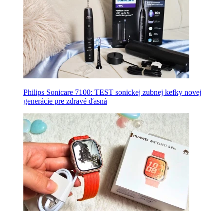
Philips Sonicare 7100: TEST sonickej zubnej kefky novej
generácie pre zdravé ďasná