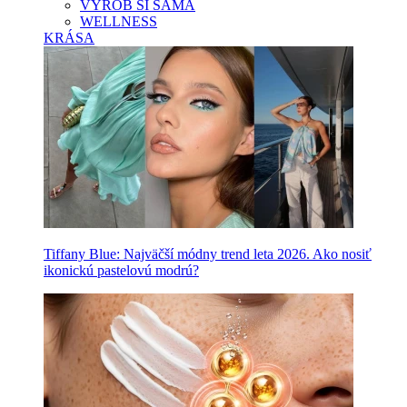
VYROB SI SAMA
WELLNESS
KRÁSA
Tiffany Blue: Najväčší módny trend leta 2026. Ako nosiť
ikonickú pastelovú modrú?