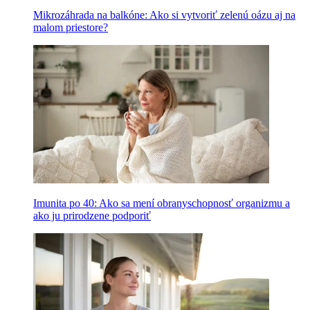
Mikrozáhrada na balkóne: Ako si vytvoriť zelenú oázu aj na
malom priestore?
Imunita po 40: Ako sa mení obranyschopnosť organizmu a
ako ju prirodzene podporiť