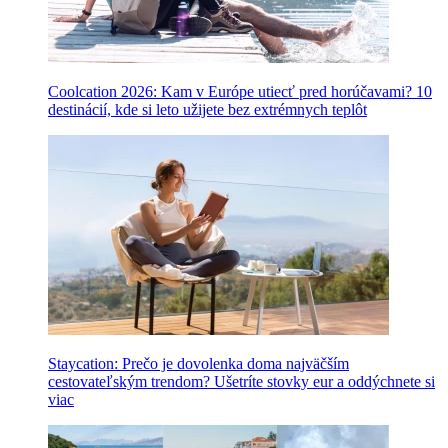
Coolcation 2026: Kam v Európe utiecť pred horúčavami? 10
destinácií, kde si leto užijete bez extrémnych teplôt
Staycation: Prečo je dovolenka doma najväčším
cestovateľským trendom? Ušetríte stovky eur a oddýchnete si
viac