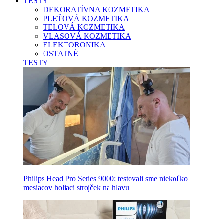
TESTY
DEKORATÍVNA KOZMETIKA
PLEŤOVÁ KOZMETIKA
TELOVÁ KOZMETIKA
VLASOVÁ KOZMETIKA
ELEKTORONIKA
OSTATNÉ
TESTY
Philips Head Pro Series 9000: testovali sme niekoľko
mesiacov holiaci strojček na hlavu