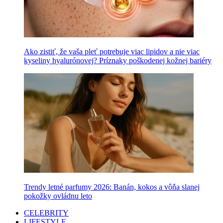
Ako zistiť, že vaša pleť potrebuje viac lipidov a nie viac
kyseliny hyalurónovej? Príznaky poškodenej kožnej bariéry
Trendy letné parfumy 2026: Banán, kokos a vôňa slanej
pokožky ovládnu leto
CELEBRITY
LIFESTYLE