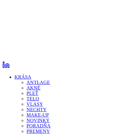
KRÁSA
ANTI-AGE
AKNÉ
PLEŤ
TELO
VLASY
NECHTY
MAKE-UP
NOVINKY
PORADŇA
PREMENY