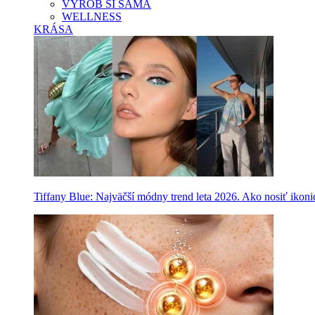
VYROB SI SAMA
WELLNESS
KRÁSA
Tiffany Blue: Najväčší módny trend leta 2026. Ako nosiť ikon