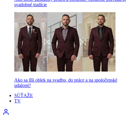
svadobné tradície
Ako sa líši oblek na svadbu, do práce a na spoločenské
udalosti?
SÚŤAŽE
TV