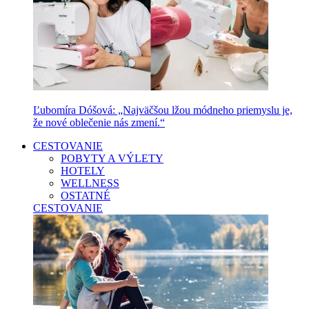
Ľubomíra Dóšová: „Najväčšou lžou módneho priemyslu je,
že nové oblečenie nás zmení.“
CESTOVANIE
POBYTY A VÝLETY
HOTELY
WELLNESS
OSTATNÉ
CESTOVANIE