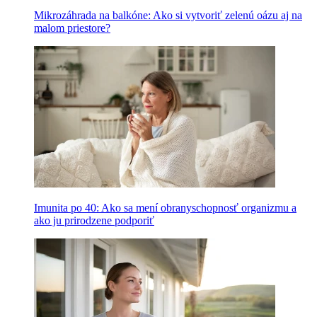
Mikrozáhrada na balkóne: Ako si vytvoriť zelenú oázu aj na
malom priestore?
Imunita po 40: Ako sa mení obranyschopnosť organizmu a
ako ju prirodzene podporiť