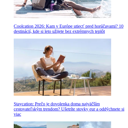
Coolcation 2026: Kam v Európe utiecť pred horúčavami? 10
destinácií, kde si leto užijete bez extrémnych teplôt
Staycation: Prečo je dovolenka doma najväčším
cestovateľským trendom? Ušetríte stovky eur a oddýchnete si
viac