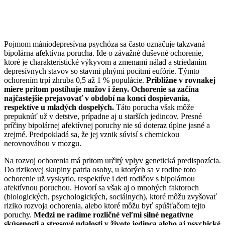
Pojmom mániodepresívna psychóza sa často označuje takzvaná
bipolárna afektívna porucha. Ide o závažné duševné ochorenie,
ktoré je charakteristické výkyvom a zmenami nálad a striedaním
depresívnych stavov so stavmi plnými pocitmi eufórie. Týmto
ochorením trpí zhruba 0,5 až 1 % populácie.
Približne v rovnakej
miere pritom postihuje mužov i ženy. Ochorenie sa začína
najčastejšie prejavovať v období na konci dospievania,
respektíve u mladých dospelých.
Táto porucha však môže
prepuknúť už v detstve, prípadne aj u starších jedincov. Presné
príčiny bipolárnej afektívnej poruchy nie sú doteraz úplne jasné a
zrejmé. Predpokladá sa, že jej vznik súvisí s chemickou
nerovnováhou v mozgu.
Na rozvoj ochorenia má pritom určitý vplyv genetická predispozícia.
Do rizikovej skupiny patria osoby, u ktorých sa v rodine toto
ochorenie už vyskytlo, respektíve i deti rodičov s bipolárnou
afektívnou poruchou. Hovorí sa však aj o mnohých faktoroch
(biologických, psychologických, sociálnych), ktoré môžu zvyšovať
riziko rozvoja ochorenia, alebo ktoré môžu byť spúšťačom tejto
poruchy.
Medzi ne radíme rozličné veľmi silné negatívne
skúsenosti a stresové udalosti v živote jedinca alebo aj psychické