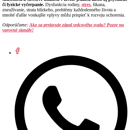
či fyzické vyčerpanie.
Dysfunkcia rodiny,
stres
, šikana,
zneužívanie, strata blízkeho, problémy každodenného života a
mnohé ďalšie vonkajšie vplyvy môžu prispieť k rozvoju ochorenia.
Odporúčame:
Ako sa prejavuje zápal srdcového svalu? Pozor na
varovné signály!