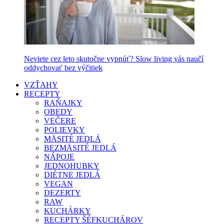
Neviete cez leto skutočne vypnúť? Slow living vás naučí
oddychovať bez výčitiek
VZŤAHY
RECEPTY
RAŇAJKY
OBEDY
VEČERE
POLIEVKY
MÄSITÉ JEDLÁ
BEZMÄSITÉ JEDLÁ
NÁPOJE
JEDNOHUBKY
DIÉTNE JEDLÁ
VEGAN
DEZERTY
RAW
KUCHÁRKY
RECEPTY ŠÉFKUCHÁROV