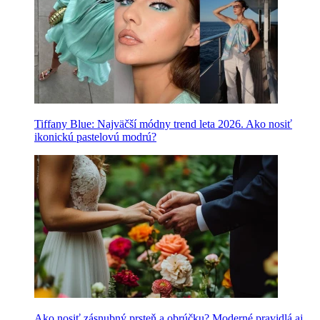
Tiffany Blue: Najväčší módny trend leta 2026. Ako nosiť
ikonickú pastelovú modrú?
Ako nosiť zásnubný prsteň a obrúčku? Moderné pravidlá aj