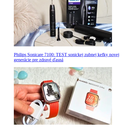
Philips Sonicare 7100: TEST sonickej zubnej kefky novej
generácie pre zdravé ďasná