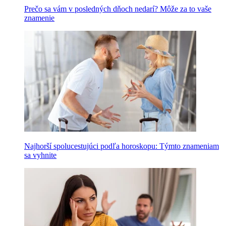
Prečo sa vám v posledných dňoch nedarí? Môže za to vaše
znamenie
Najhorší spolucestujúci podľa horoskopu: Týmto znameniam
sa vyhnite