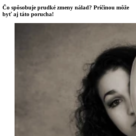
Čo spôsobuje prudké zmeny nálad? Príčinou môže
byť aj táto porucha!