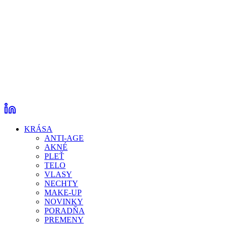
KRÁSA
ANTI-AGE
AKNÉ
PLEŤ
TELO
VLASY
NECHTY
MAKE-UP
NOVINKY
PORADŇA
PREMENY