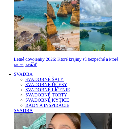
Letné dovolenky 2026: Ktoré krajiny sú bezpečné a ktoré
radšej zvážiť
SVADBA
SVADOBNÉ ŠATY
SVADOBNÉ ÚČESY
SVADOBNÉ LÍČENIE
SVADOBNÉ TORTY
SVADOBNÉ KYTICE
RADY A INŠPIRÁCIE
SVADBA