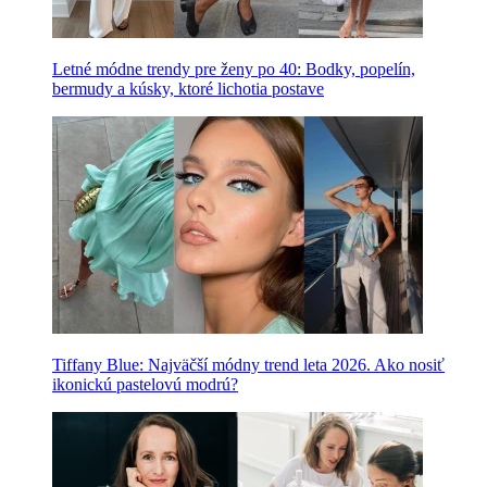
Letné módne trendy pre ženy po 40: Bodky, popelín,
bermudy a kúsky, ktoré lichotia postave
Tiffany Blue: Najväčší módny trend leta 2026. Ako nosiť
ikonickú pastelovú modrú?