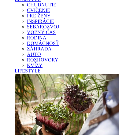
CHUDNUTIE
CVIČENIE
PRE ŽENY
INŠPIRÁCIE
SEBAROZVOJ
VOĽNÝ ČAS
RODINA
DOMÁCNOSŤ
ZÁHRADA
AUTO
ROZHOVORY
KVÍZY
LIFESTYLE