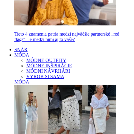
Tieto 4 znamenia patria medzi najväčšie partnerské „red
flags“. Je medzi nimi aj to vaše?
SNÁR
MÓDA
MÓDNE OUTFITY
MÓDNE INŠPIRÁCIE
MÓDNI NÁVRHÁRI
VYROB SI SAMA
MÓDA