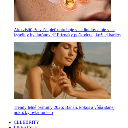
Ako zistiť, že vaša pleť potrebuje viac lipidov a nie viac
kyseliny hyalurónovej? Príznaky poškodenej kožnej bariéry
Trendy letné parfumy 2026: Banán, kokos a vôňa slanej
pokožky ovládnu leto
CELEBRITY
LIFESTYLE