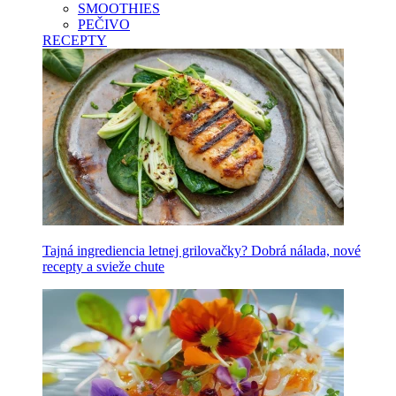
SMOOTHIES
PEČIVO
RECEPTY
Tajná ingrediencia letnej grilovačky? Dobrá nálada, nové
recepty a svieže chute