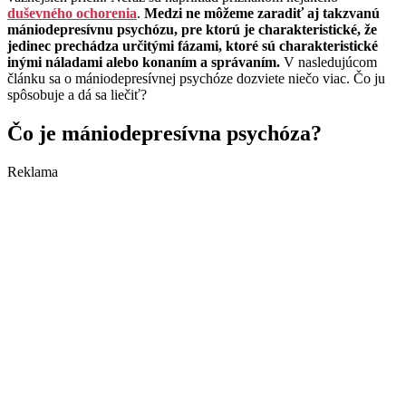
duševného ochorenia
.
Medzi ne môžeme zaradiť aj takzvanú
mániodepresívnu psychózu, pre ktorú je charakteristické, že
jedinec prechádza určitými fázami, ktoré sú charakteristické
inými náladami alebo konaním a správaním.
V nasledujúcom
článku sa o mániodepresívnej psychóze dozviete niečo viac. Čo ju
spôsobuje a dá sa liečiť?
Čo je mániodepresívna psychóza?
Reklama