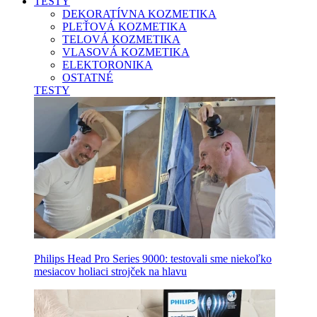
TESTY
DEKORATÍVNA KOZMETIKA
PLEŤOVÁ KOZMETIKA
TELOVÁ KOZMETIKA
VLASOVÁ KOZMETIKA
ELEKTORONIKA
OSTATNÉ
TESTY
Philips Head Pro Series 9000: testovali sme niekoľko
mesiacov holiaci strojček na hlavu