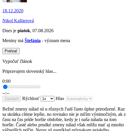
18.12.2020
Nikol Kaštierová
Dnes je
piatok
, 07.08.2026
Meniny má
Štefánia
- význam mena
Prehrať
Vypočuť článok
Pripravujem slovenský hlas...
0:00
--:--
Rýchlosť
Hlas
Zastaviť
Bežné zmeny nálad sú u rôznych ľudí často úplne prirodzené. Raz
sa skrátka cítime lepšie, no rovnako nie je ničím výnimočným, ak z
času na čas príde horšie obdobie, kedy je i naša nálada na tom
horšie. Časté alebo prudké zmeny nálad však môžu mať aj mnoho
vážnejších príčin. Neraz sú napríklad príznakom nejakého