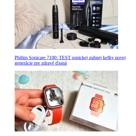
Philips Sonicare 7100: TEST sonickej zubnej kefky novej
generácie pre zdravé ďasná