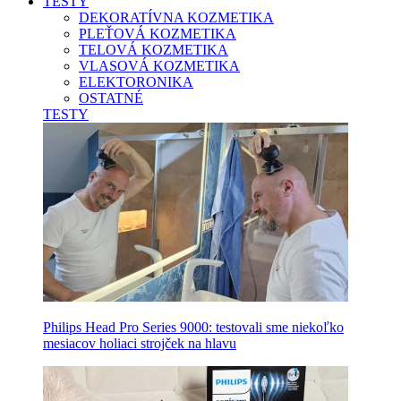
TESTY
DEKORATÍVNA KOZMETIKA
PLEŤOVÁ KOZMETIKA
TELOVÁ KOZMETIKA
VLASOVÁ KOZMETIKA
ELEKTORONIKA
OSTATNÉ
TESTY
Philips Head Pro Series 9000: testovali sme niekoľko
mesiacov holiaci strojček na hlavu