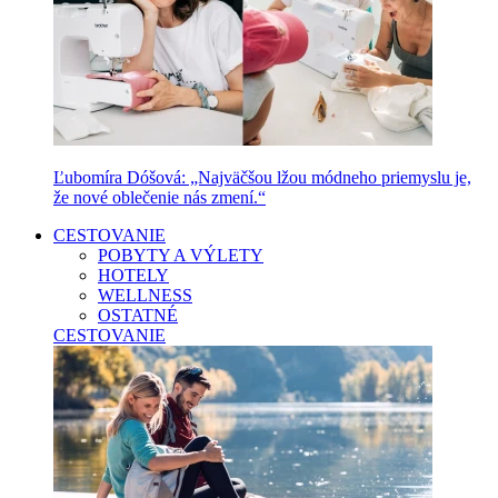
Ľubomíra Dóšová: „Najväčšou lžou módneho priemyslu je,
že nové oblečenie nás zmení.“
CESTOVANIE
POBYTY A VÝLETY
HOTELY
WELLNESS
OSTATNÉ
CESTOVANIE