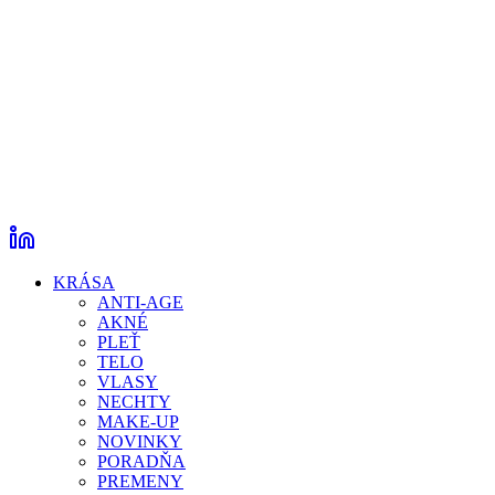
KRÁSA
ANTI-AGE
AKNÉ
PLEŤ
TELO
VLASY
NECHTY
MAKE-UP
NOVINKY
PORADŇA
PREMENY