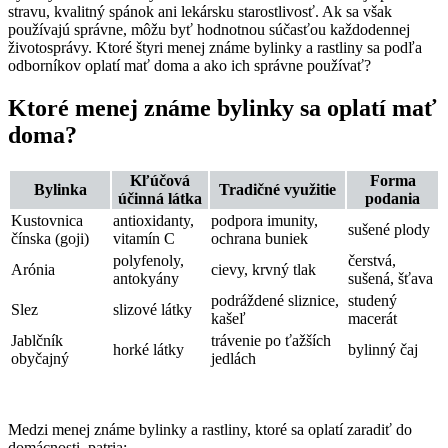
stravu, kvalitný spánok ani lekársku starostlivosť. Ak sa však
používajú správne, môžu byť hodnotnou súčasťou každodennej
životosprávy. Ktoré štyri menej známe bylinky a rastliny sa podľa
odborníkov oplatí mať doma a ako ich správne používať?
Ktoré menej známe bylinky sa oplatí mať
doma?
Kľúčová
Forma
Bylinka
Tradičné využitie
účinná látka
podania
Kustovnica
antioxidanty,
podpora imunity,
sušené plody
čínska (goji)
vitamín C
ochrana buniek
polyfenoly,
čerstvá,
Arónia
cievy, krvný tlak
antokyány
sušená, šťava
podráždené sliznice,
studený
Slez
slizové látky
kašeľ
macerát
Jablčník
trávenie po ťažších
horké látky
bylinný čaj
obyčajný
jedlách
Medzi menej známe bylinky a rastliny, ktoré sa oplatí zaradiť do
domácnosti, patria: