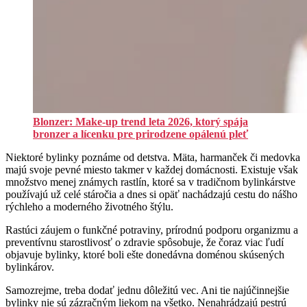
Blonzer: Make-up trend leta 2026, ktorý spája
bronzer a lícenku pre prirodzene opálenú pleť
Niektoré bylinky poznáme od detstva. Mäta, harmanček či medovka
majú svoje pevné miesto takmer v každej domácnosti. Existuje však
množstvo menej známych rastlín, ktoré sa v tradičnom bylinkárstve
používajú už celé stáročia a dnes si opäť nachádzajú cestu do nášho
rýchleho a moderného životného štýlu.
Rastúci záujem o funkčné potraviny, prírodnú podporu organizmu a
preventívnu starostlivosť o zdravie spôsobuje, že čoraz viac ľudí
objavuje bylinky, ktoré boli ešte donedávna doménou skúsených
bylinkárov.
Samozrejme, treba dodať jednu dôležitú vec. Ani tie najúčinnejšie
bylinky nie sú zázračným liekom na všetko. Nenahrádzajú pestrú