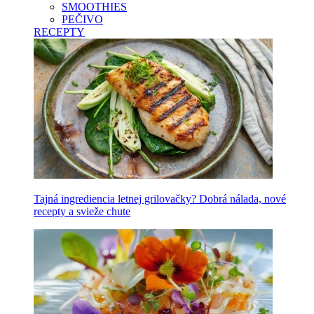
SMOOTHIES
PEČIVO
RECEPTY
Tajná ingrediencia letnej grilovačky? Dobrá nálada, nové
recepty a svieže chute