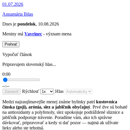
01.07.2026
Annamária Bilas
Dnes je
pondelok
, 10.08.2026
Meniny má
Vavrinec
- význam mena
Prehrať
Vypočuť článok
Pripravujem slovenský hlas...
0:00
--:--
Rýchlosť
Hlas
Zastaviť
Medzi najzaujímavejšie menej známe bylinky patrí
kustovnica
čínska (goji), arónia, slez a jablčník obyčajný
. Prvé dve sú bohaté
na antioxidanty a polyfenoly, slez upokojuje podráždené sliznice a
jablčník podporuje trávenie. Poradíme vám, ako ich správne
dávkovať, pripravovať a kedy si dať pozor — najmä ak užívate
lieky alebo ste tehotná.