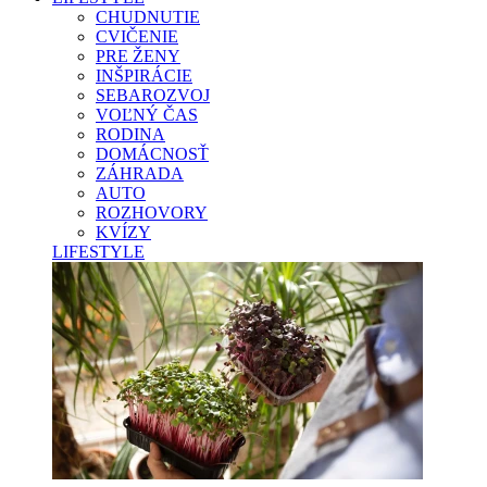
CHUDNUTIE
CVIČENIE
PRE ŽENY
INŠPIRÁCIE
SEBAROZVOJ
VOĽNÝ ČAS
RODINA
DOMÁCNOSŤ
ZÁHRADA
AUTO
ROZHOVORY
KVÍZY
LIFESTYLE