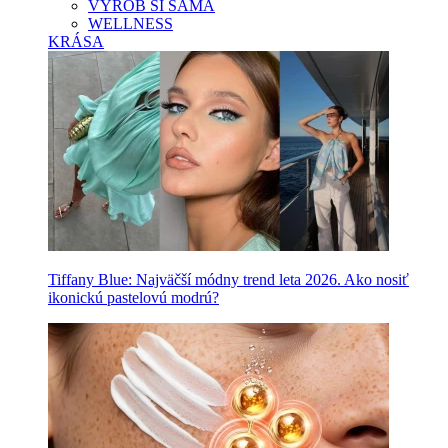
VYROB SI SAMA
WELLNESS
KRÁSA
Tiffany Blue: Najväčší módny trend leta 2026. Ako nosiť
ikonickú pastelovú modrú?