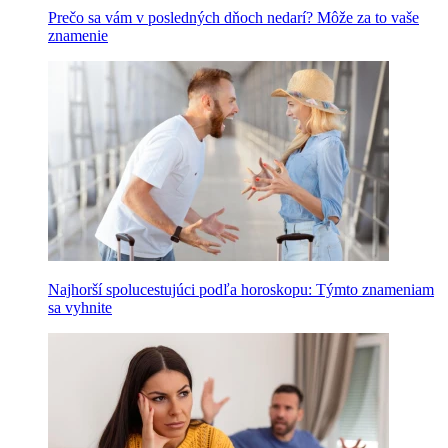
Prečo sa vám v posledných dňoch nedarí? Môže za to vaše
znamenie
Najhorší spolucestujúci podľa horoskopu: Týmto znameniam
sa vyhnite