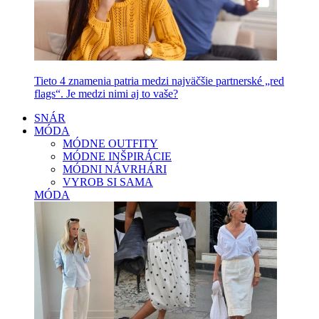
Tieto 4 znamenia patria medzi najväčšie partnerské „red
flags“. Je medzi nimi aj to vaše?
SNÁR
MÓDA
MÓDNE OUTFITY
MÓDNE INŠPIRÁCIE
MÓDNI NÁVRHÁRI
VYROB SI SAMA
MÓDA