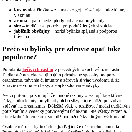
kustovnica čínska
– známa ako goji, obsahuje antioxidanty a
vlákninu
arónia
– patrí medzi plody bohaté na polyfenoly
slez
– tradične sa používa pri podráždených slizniciach
jablčník obyčajný
– horká bylinka spájaná s podporou
trávenia
Prečo sú bylinky pre zdravie opäť také
populárne?
Popularita
liečivých rastlín
v posledných rokoch výrazne rastie.
Ľudia sa čoraz viac zaujímajú o prirodzené spôsoby podpory
organizmu, trávenia či imunity a zároveň si viac uvedomujú, že
zdravie netvoria len lieky, ale aj každodenné návyky.
Vedci pritom upozorňujú, že mnohé rastliny obsahujú bioaktívne
látky, antioxidanty, polyfenoly alebo slizy, ktoré môžu priaznivo
vplývať na organizmus. Dôležité však je rozlišovať medzi tradičným
používaním a vedecky potvrdenými účinkami. Nie všetky tvrdenia,
ktoré kolujú internetom, sú totiž podložené kvalitnými výskumami.
Osobne mám na bylinkách najradšej to, že nás trochu spomalia.
Pripraviť si kvalitný čaj alebo pridať sušené plody do raňajok je