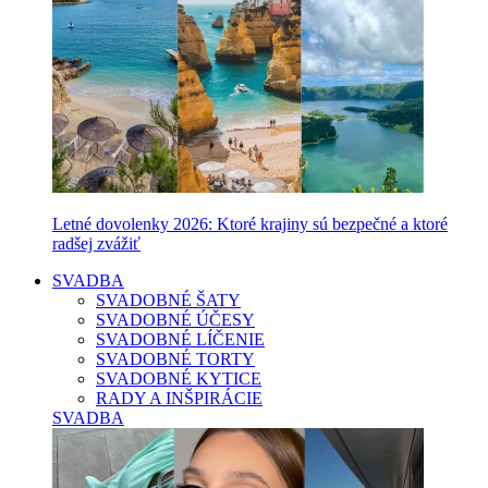
Letné dovolenky 2026: Ktoré krajiny sú bezpečné a ktoré
radšej zvážiť
SVADBA
SVADOBNÉ ŠATY
SVADOBNÉ ÚČESY
SVADOBNÉ LÍČENIE
SVADOBNÉ TORTY
SVADOBNÉ KYTICE
RADY A INŠPIRÁCIE
SVADBA