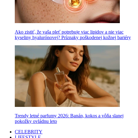
Ako zistiť, že vaša pleť potrebuje viac lipidov a nie viac
kyseliny hyalurónovej? Príznaky poškodenej kožnej bariéry
Trendy letné parfumy 2026: Banán, kokos a vôňa slanej
pokožky ovládnu leto
CELEBRITY
LIFESTYLE