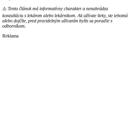
⚠️
Tento článo
k má informatívny charakter a nenahrádza
konzultáciu s lekárom alebo lekárnikom. Ak užívate lieky, ste tehotná
alebo dojčíte, pred pravidelným užívaním bylín sa poraďte s
odborníkom.
Reklama