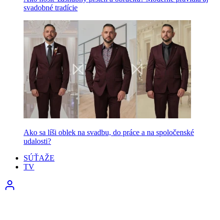
svadobné tradície
Ako sa líši oblek na svadbu, do práce a na spoločenské
udalosti?
SÚŤAŽE
TV