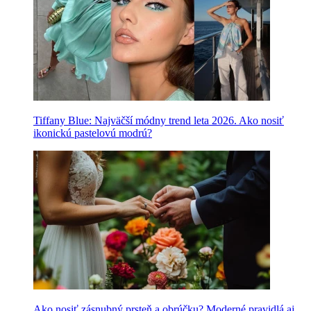
Tiffany Blue: Najväčší módny trend leta 2026. Ako nosiť
ikonickú pastelovú modrú?
Ako nosiť zásnubný prsteň a obrúčku? Moderné pravidlá aj