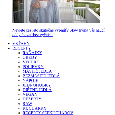
Neviete cez leto skutočne vypnúť? Slow living vás naučí
oddychovať bez výčitiek
VZŤAHY
RECEPTY
RAŇAJKY
OBEDY
VEČERE
POLIEVKY
MÄSITÉ JEDLÁ
BEZMÄSITÉ JEDLÁ
NÁPOJE
JEDNOHUBKY
DIÉTNE JEDLÁ
VEGAN
DEZERTY
RAW
KUCHÁRKY
RECEPTY ŠÉFKUCHÁROV