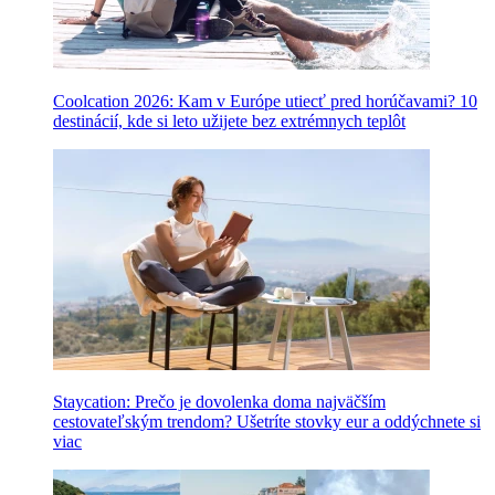
Coolcation 2026: Kam v Európe utiecť pred horúčavami? 10
destinácií, kde si leto užijete bez extrémnych teplôt
Staycation: Prečo je dovolenka doma najväčším
cestovateľským trendom? Ušetríte stovky eur a oddýchnete si
viac