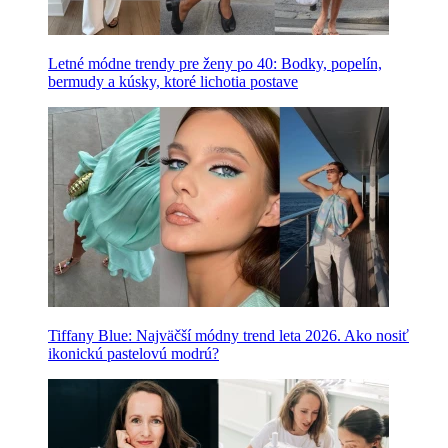
Letné módne trendy pre ženy po 40: Bodky, popelín,
bermudy a kúsky, ktoré lichotia postave
Tiffany Blue: Najväčší módny trend leta 2026. Ako nosiť
ikonickú pastelovú modrú?