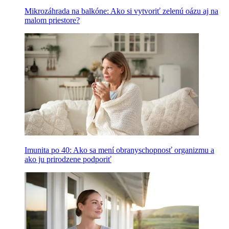
Mikrozáhrada na balkóne: Ako si vytvoriť zelenú oázu aj na
malom priestore?
Imunita po 40: Ako sa mení obranyschopnosť organizmu a
ako ju prirodzene podporiť