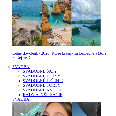
Letné dovolenky 2026: Ktoré krajiny sú bezpečné a ktoré
radšej zvážiť
SVADBA
SVADOBNÉ ŠATY
SVADOBNÉ ÚČESY
SVADOBNÉ LÍČENIE
SVADOBNÉ TORTY
SVADOBNÉ KYTICE
RADY A INŠPIRÁCIE
SVADBA