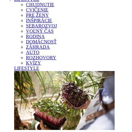
CHUDNUTIE
CVIČENIE
PRE ŽENY
INŠPIRÁCIE
SEBAROZVOJ
VOĽNÝ ČAS
RODINA
DOMÁCNOSŤ
ZÁHRADA
AUTO
ROZHOVORY
KVÍZY
LIFESTYLE