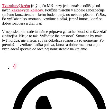
Tvarohový krém
je tým, čo Míša rezy jednoznačne odlišuje od
iných
kakaových koláčov
. Použitie tvarohu v alobale zabezpečuje
správnu konzistenciu – krém bude hutný, no nebude pôsobiť ťažko.
Po vyšľahaní so smotanou vznikne hladká, jemná hmota, ktorá sa
dobre rozotiera a drží tvar.
V neposlednom rade tu máme prípravu ganache, ktorá sa môže zdať
zložitejšia. Nie je to tak. Vyžaduje iba presnosť. Smotana by mala
byť horúca, nie vriaca, aby sa čokoláda rozpustila rovnomerne. Po
premiešaní vznikne hladká poleva, ktorá sa dobre rozotiera a po
vychladení spevnie do ideálnej konzistencie na krájanie.