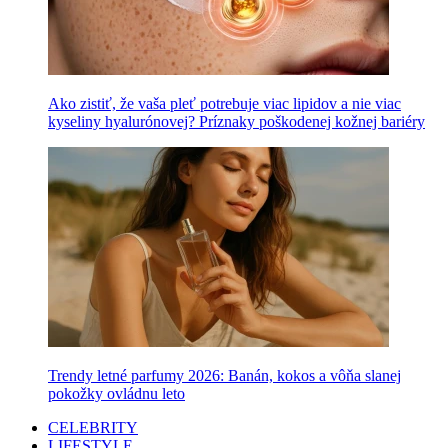
Ako zistiť, že vaša pleť potrebuje viac lipidov a nie viac
kyseliny hyalurónovej? Príznaky poškodenej kožnej bariéry
Trendy letné parfumy 2026: Banán, kokos a vôňa slanej
pokožky ovládnu leto
CELEBRITY
LIFESTYLE