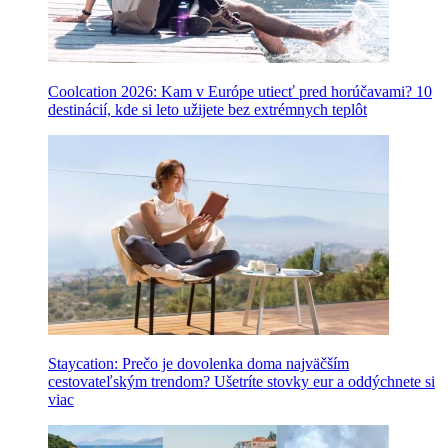
Coolcation 2026: Kam v Európe utiecť pred horúčavami? 10
destinácií, kde si leto užijete bez extrémnych teplôt
Staycation: Prečo je dovolenka doma najväčším
cestovateľským trendom? Ušetríte stovky eur a oddýchnete si
viac