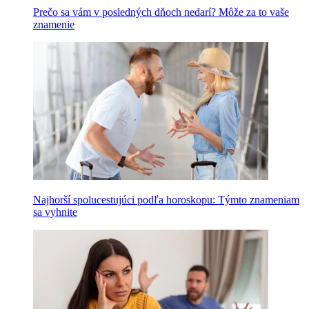
Prečo sa vám v posledných dňoch nedarí? Môže za to vaše
znamenie
Najhorší spolucestujúci podľa horoskopu: Týmto znameniam
sa vyhnite