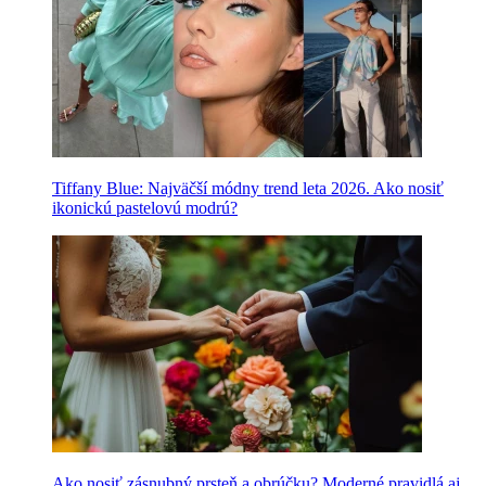
Tiffany Blue: Najväčší módny trend leta 2026. Ako nosiť
ikonickú pastelovú modrú?
Ako nosiť zásnubný prsteň a obrúčku? Moderné pravidlá aj