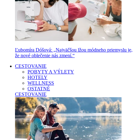
Ľubomíra Dóšová: „Najväčšou lžou módneho priemyslu je,
že nové oblečenie nás zmení.“
CESTOVANIE
POBYTY A VÝLETY
HOTELY
WELLNESS
OSTATNÉ
CESTOVANIE