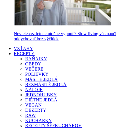
Neviete cez leto skutočne vypnúť? Slow living vás naučí
oddychovať bez výčitiek
VZŤAHY
RECEPTY
RAŇAJKY
OBEDY
VEČERE
POLIEVKY
MÄSITÉ JEDLÁ
BEZMÄSITÉ JEDLÁ
NÁPOJE
JEDNOHUBKY
DIÉTNE JEDLÁ
VEGAN
DEZERTY
RAW
KUCHÁRKY
RECEPTY ŠÉFKUCHÁROV