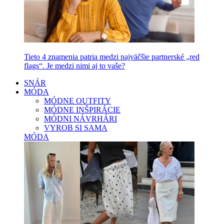
Tieto 4 znamenia patria medzi najväčšie partnerské „red
flags“. Je medzi nimi aj to vaše?
SNÁR
MÓDA
MÓDNE OUTFITY
MÓDNE INŠPIRÁCIE
MÓDNI NÁVRHÁRI
VYROB SI SAMA
MÓDA