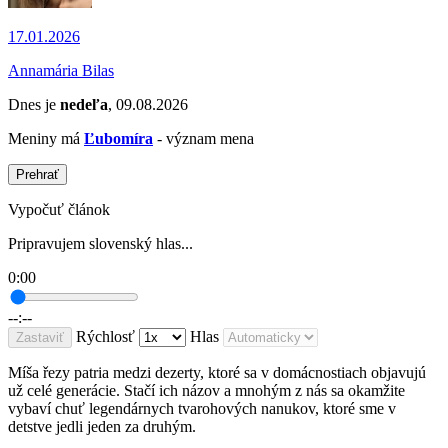
17.01.2026
Annamária Bilas
Dnes je
nedeľa
, 09.08.2026
Meniny má
Ľubomíra
- význam mena
Prehrať
Vypočuť článok
Pripravujem slovenský hlas...
0:00
--:--
Rýchlosť
Hlas
Zastaviť
Míša řezy patria medzi dezerty, ktoré sa v domácnostiach objavujú
už celé generácie. Stačí ich názov a mnohým z nás sa okamžite
vybaví chuť legendárnych tvarohových nanukov, ktoré sme v
detstve jedli jeden za druhým.