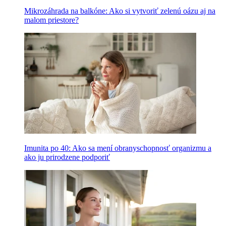
Mikrozáhrada na balkóne: Ako si vytvoriť zelenú oázu aj na
malom priestore?
Imunita po 40: Ako sa mení obranyschopnosť organizmu a
ako ju prirodzene podporiť