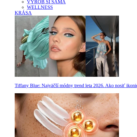
VYROB SI SAMA
WELLNESS
KRÁSA
Tiffany Blue: Najväčší módny trend leta 2026. Ako nosiť ikon