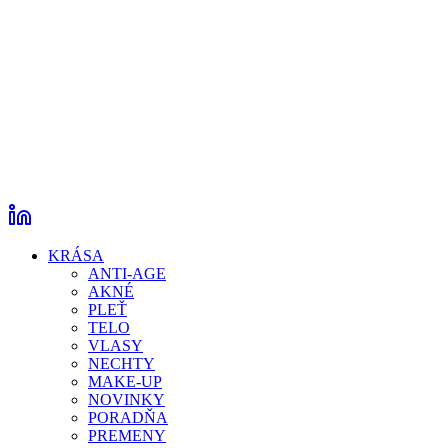
KRÁSA
ANTI-AGE
AKNÉ
PLEŤ
TELO
VLASY
NECHTY
MAKE-UP
NOVINKY
PORADŇA
PREMENY