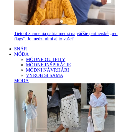
Tieto 4 znamenia patria medzi najväčšie partnerské „red
flags“. Je medzi nimi aj to vaše?
SNÁR
MÓDA
MÓDNE OUTFITY
MÓDNE INŠPIRÁCIE
MÓDNI NÁVRHÁRI
VYROB SI SAMA
MÓDA