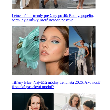
Letné módne trendy pre ženy po 40: Bodky, popelín,
bermudy a kúsky, ktoré lichotia postave
Tiffany Blue: Najväčší módny trend leta 2026. Ako nosiť
ikonickú pastelovú modrú?