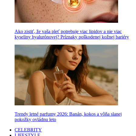
Ako zistiť, že vaša pleť potrebuje viac lipidov a nie viac
kyseliny hyalurónovej? Príznaky poškodenej kožnej bariéry
Trendy letné parfumy 2026: Banán, kokos a vôňa slanej
pokožky ovládnu leto
CELEBRITY
LIFESTYLE