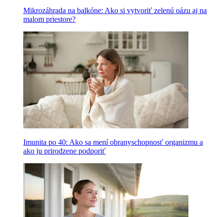
Mikrozáhrada na balkóne: Ako si vytvoriť zelenú oázu aj na
malom priestore?
Imunita po 40: Ako sa mení obranyschopnosť organizmu a
ako ju prirodzene podporiť