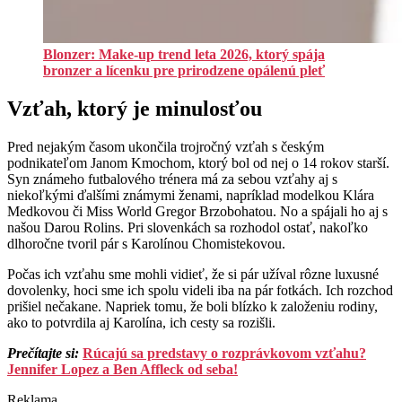
Blonzer: Make-up trend leta 2026, ktorý spája
bronzer a lícenku pre prirodzene opálenú pleť
Vzťah, ktorý je minulosťou
Pred nejakým časom ukončila trojročný vzťah s českým
podnikateľom Janom Kmochom, ktorý bol od nej o 14 rokov starší.
Syn známeho futbalového trénera má za sebou vzťahy aj s
niekoľkými ďalšími známymi ženami, napríklad modelkou Klára
Medkovou či Miss World Gregor Brzobohatou. No a spájali ho aj s
našou Darou Rolins. Pri slovenkách sa rozhodol ostať, nakoľko
dlhoročne tvoril pár s Karolínou Chomistekovou.
Počas ich vzťahu sme mohli vidieť, že si pár užíval rôzne luxusné
dovolenky, hoci sme ich spolu videli iba na pár fotkách. Ich rozchod
prišiel nečakane. Napriek tomu, že boli blízko k založeniu rodiny,
ako to potvrdila aj Karolína, ich cesty sa rozišli.
Prečítajte si
:
Rúcajú sa predstavy o rozprávkovom vzťahu?
Jennifer Lopez a Ben Affleck od seba!
Reklama