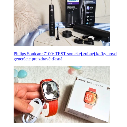
Philips Sonicare 7100: TEST sonickej zubnej kefky novej
generácie pre zdravé ďasná