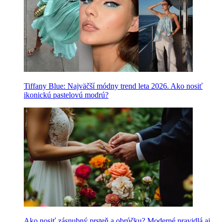
Tiffany Blue: Najväčší módny trend leta 2026. Ako nosiť
ikonickú pastelovú modrú?
Ako nosiť zásnubný prsteň a obrúčku? Moderné pravidlá aj