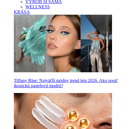
VYROB SI SAMA
WELLNESS
KRÁSA
Tiffany Blue: Najväčší módny trend leta 2026. Ako nosiť
ikonickú pastelovú modrú?