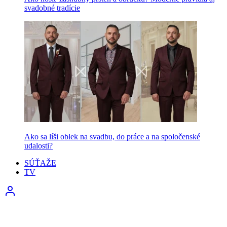
svadobné tradície
Ako sa líši oblek na svadbu, do práce a na spoločenské
udalosti?
SÚŤAŽE
TV