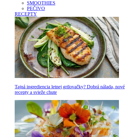
SMOOTHIES
PEČIVO
RECEPTY
Tajná ingrediencia letnej grilovačky? Dobrá nálada, nové
recepty a svieže chute