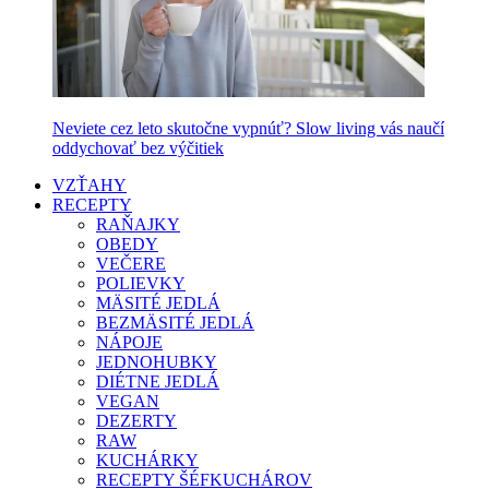
Neviete cez leto skutočne vypnúť? Slow living vás naučí
oddychovať bez výčitiek
VZŤAHY
RECEPTY
RAŇAJKY
OBEDY
VEČERE
POLIEVKY
MÄSITÉ JEDLÁ
BEZMÄSITÉ JEDLÁ
NÁPOJE
JEDNOHUBKY
DIÉTNE JEDLÁ
VEGAN
DEZERTY
RAW
KUCHÁRKY
RECEPTY ŠÉFKUCHÁROV