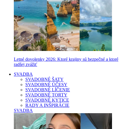
Letné dovolenky 2026: Ktoré krajiny sú bezpečné a ktoré
radšej zvážiť
SVADBA
SVADOBNÉ ŠATY
SVADOBNÉ ÚČESY
SVADOBNÉ LÍČENIE
SVADOBNÉ TORTY
SVADOBNÉ KYTICE
RADY A INŠPIRÁCIE
SVADBA