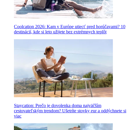
Coolcation 2026: Kam v Európe utiecť pred horúčavami? 10
destinácií, kde si leto užijete bez extrémnych teplôt
Staycation: Prečo je dovolenka doma najväčším
cestovateľským trendom? Ušetríte stovky eur a oddýchnete si
viac