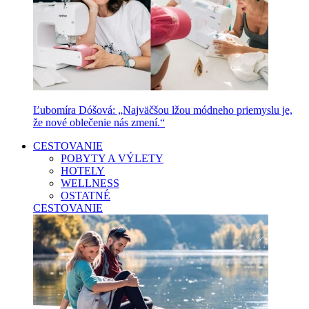
Ľubomíra Dóšová: „Najväčšou lžou módneho priemyslu je,
že nové oblečenie nás zmení.“
CESTOVANIE
POBYTY A VÝLETY
HOTELY
WELLNESS
OSTATNÉ
CESTOVANIE