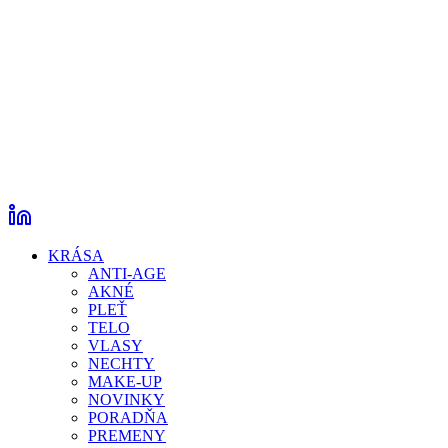
KRÁSA
ANTI-AGE
AKNÉ
PLEŤ
TELO
VLASY
NECHTY
MAKE-UP
NOVINKY
PORADŇA
PREMENY