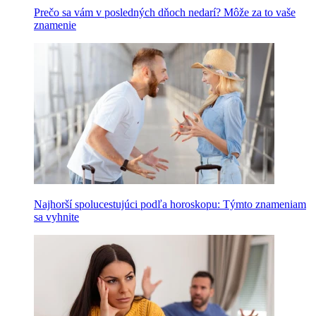
Prečo sa vám v posledných dňoch nedarí? Môže za to vaše
znamenie
Najhorší spolucestujúci podľa horoskopu: Týmto znameniam
sa vyhnite