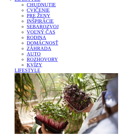
CHUDNUTIE
CVIČENIE
PRE ŽENY
INŠPIRÁCIE
SEBAROZVOJ
VOĽNÝ ČAS
RODINA
DOMÁCNOSŤ
ZÁHRADA
AUTO
ROZHOVORY
KVÍZY
LIFESTYLE