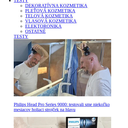
TESTY
DEKORATÍVNA KOZMETIKA
PLEŤOVÁ KOZMETIKA
TELOVÁ KOZMETIKA
VLASOVÁ KOZMETIKA
ELEKTORONIKA
OSTATNÉ
TESTY
Philips Head Pro Series 9000: testovali sme niekoľko
mesiacov holiaci strojček na hlavu