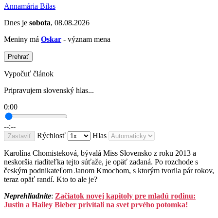
Annamária Bilas
Dnes je
sobota
, 08.08.2026
Meniny má
Oskar
- význam mena
Prehrať
Vypočuť článok
Pripravujem slovenský hlas...
0:00
--:--
Rýchlosť
Hlas
Zastaviť
Karolína Chomisteková, bývalá Miss Slovensko z roku 2013 a
neskoršia riaditeľka tejto súťaže, je opäť zadaná. Po rozchode s
českým podnikateľom Janom Kmochom, s ktorým tvorila pár rokov,
teraz opäť randí. Kto to ale je?
Neprehliadnite
:
Začiatok novej kapitoly pre mladú rodinu:
Justin a Hailey Bieber privítali na svet prvého potomka!