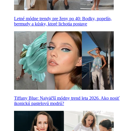
Letné módne trendy pre ženy po 40: Bodky, popelín,
bermudy a kúsky, ktoré lichotia postave
Tiffany Blue: Najväčší módny trend leta 2026. Ako nosiť
ikonickú pastelovú modrú?