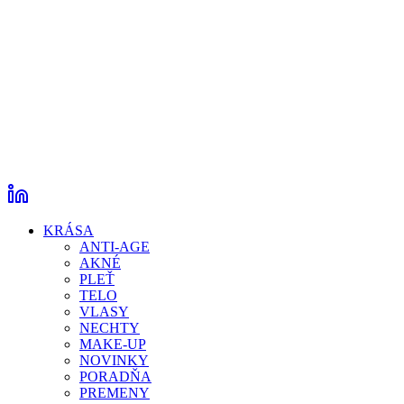
KRÁSA
ANTI-AGE
AKNÉ
PLEŤ
TELO
VLASY
NECHTY
MAKE-UP
NOVINKY
PORADŇA
PREMENY