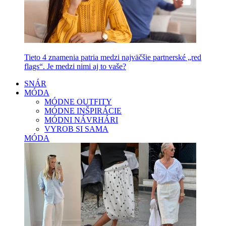
Tieto 4 znamenia patria medzi najväčšie partnerské „red
flags“. Je medzi nimi aj to vaše?
SNÁR
MÓDA
MÓDNE OUTFITY
MÓDNE INŠPIRÁCIE
MÓDNI NÁVRHÁRI
VYROB SI SAMA
MÓDA