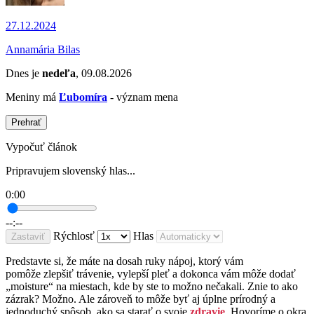
27.12.2024
Annamária Bilas
Dnes je
nedeľa
, 09.08.2026
Meniny má
Ľubomíra
- význam mena
Prehrať
Vypočuť článok
Pripravujem slovenský hlas...
0:00
--:--
Rýchlosť
Hlas
Zastaviť
Predstavte si, že máte na dosah ruky nápoj, ktorý vám
pomôže
zlepšiť trávenie
, vylepší pleť a dokonca vám môže dodať
„moisture“ na miestach, kde by ste to možno nečakali. Znie to ako
zázrak? Možno. Ale zároveň to môže byť aj úplne prírodný a
jednoduchý spôsob, ako sa starať o svoje
zdravie
. Hovoríme o okra