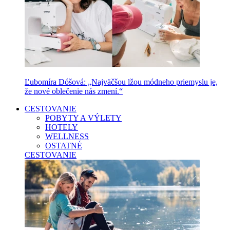
Ľubomíra Dóšová: „Najväčšou lžou módneho priemyslu je,
že nové oblečenie nás zmení.“
CESTOVANIE
POBYTY A VÝLETY
HOTELY
WELLNESS
OSTATNÉ
CESTOVANIE