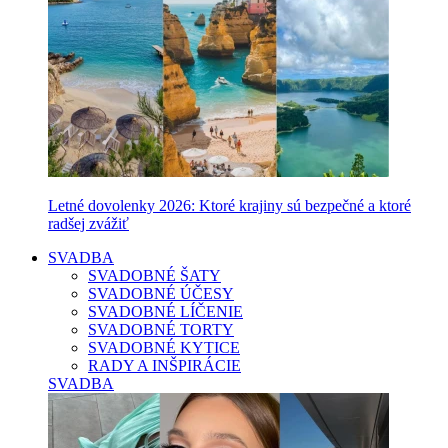
Letné dovolenky 2026: Ktoré krajiny sú bezpečné a ktoré
radšej zvážiť
SVADBA
SVADOBNÉ ŠATY
SVADOBNÉ ÚČESY
SVADOBNÉ LÍČENIE
SVADOBNÉ TORTY
SVADOBNÉ KYTICE
RADY A INŠPIRÁCIE
SVADBA