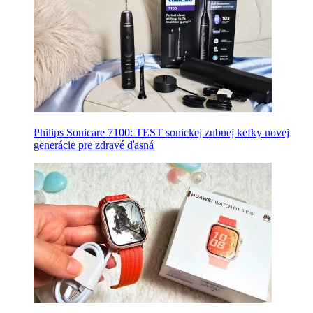
Philips Sonicare 7100: TEST sonickej zubnej kefky novej
generácie pre zdravé ďasná