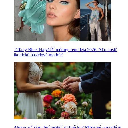
Tiffany Blue: Najväčší módny trend leta 2026. Ako nosiť
ikonickú pastelovú modrú?
Ako nosiť zásnubný prsteň a obrúčku? Moderné pravidlá aj