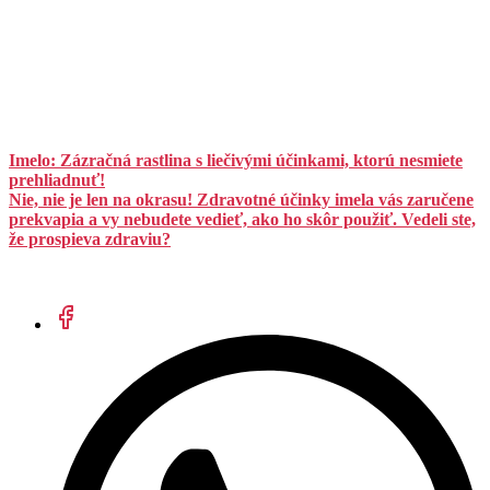
Imelo: Zázračná rastlina s liečivými účinkami, ktorú nesmiete
prehliadnuť!
Nie, nie je len na okrasu! Zdravotné účinky imela vás zaručene
prekvapia a vy nebudete vedieť, ako ho skôr použiť. Vedeli ste,
že prospieva zdraviu?