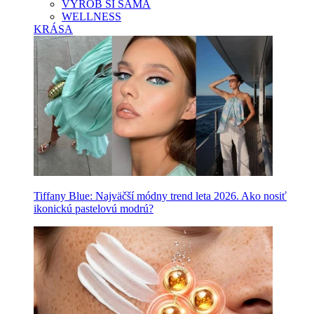
VYROB SI SAMA
WELLNESS
KRÁSA
Tiffany Blue: Najväčší módny trend leta 2026. Ako nosiť
ikonickú pastelovú modrú?