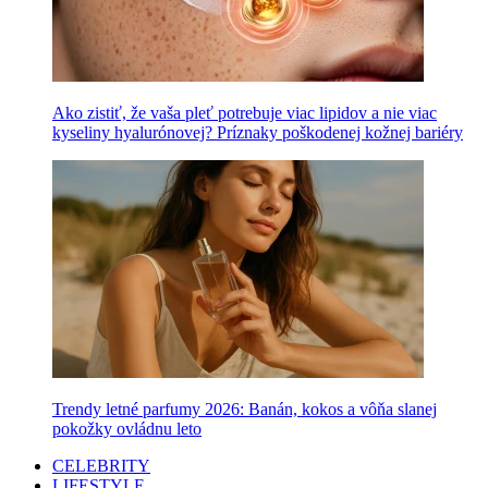
Ako zistiť, že vaša pleť potrebuje viac lipidov a nie viac
kyseliny hyalurónovej? Príznaky poškodenej kožnej bariéry
Trendy letné parfumy 2026: Banán, kokos a vôňa slanej
pokožky ovládnu leto
CELEBRITY
LIFESTYLE