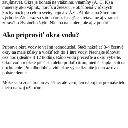
zaujímavé). Okra je
bohatá na vlákninu
, vitamíny (A, C, K) a
minerály ako vápnik, horčík a železo. Je obľúbená v rôznych
kuchyniach po celom svete, najmä v Ázii, Afrike a na Strednom
východe. Ale teraz sa s ňou čoraz častejšie stretávame aj v rámci
zdravého životného štýlu. Nie iba na tanieri, ale aj v pohári.
Ako pripraviť okra vodu?
Príprava okra vody je veľmi jednoduchá. Stačí nakrájať 3-4 čerstvé
okry na malé kúsky a vložiť ich do 1 litra vody. Nechajte lúhovať
cez noc (ideálne 8-12 hodín). Ráno vodu preceďte a okru vyberte.
Okra vodu môžete piť čistú alebo pridať citrón, med či štipku soli na
dochutenie. Pre dlhodobé a viditeľné výsledky pite jeden až dva
poháre denne.
Môže sa to zdať trochu zvláštne, ale veru, ten nápoj má pre naše telo
niečo naozaj užitočné.