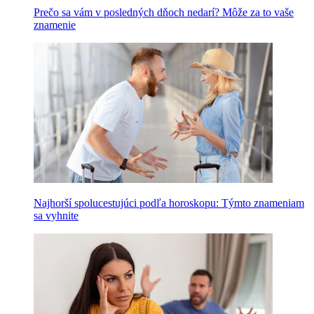
Prečo sa vám v posledných dňoch nedarí? Môže za to vaše
znamenie
Najhorší spolucestujúci podľa horoskopu: Týmto znameniam
sa vyhnite