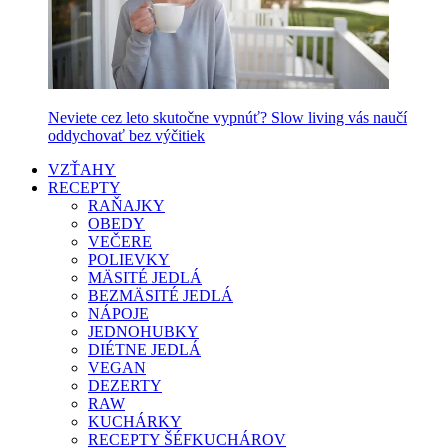
Neviete cez leto skutočne vypnúť? Slow living vás naučí
oddychovať bez výčitiek
VZŤAHY
RECEPTY
RAŇAJKY
OBEDY
VEČERE
POLIEVKY
MÄSITÉ JEDLÁ
BEZMÄSITÉ JEDLÁ
NÁPOJE
JEDNOHUBKY
DIÉTNE JEDLÁ
VEGAN
DEZERTY
RAW
KUCHÁRKY
RECEPTY ŠÉFKUCHÁROV