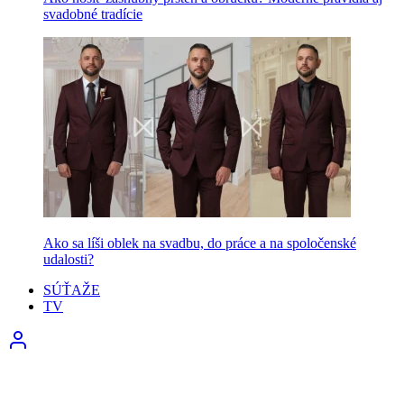
svadobné tradície
Ako sa líši oblek na svadbu, do práce a na spoločenské
udalosti?
SÚŤAŽE
TV