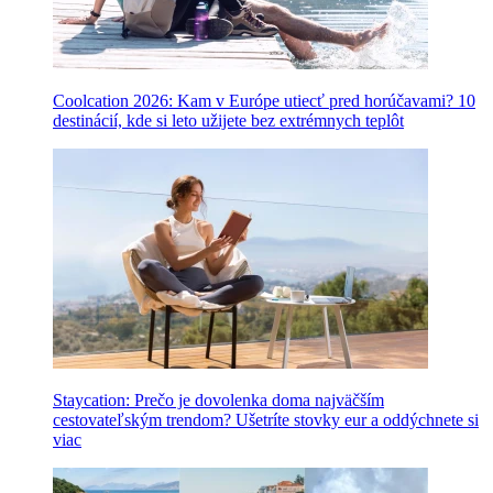
Coolcation 2026: Kam v Európe utiecť pred horúčavami? 10
destinácií, kde si leto užijete bez extrémnych teplôt
Staycation: Prečo je dovolenka doma najväčším
cestovateľským trendom? Ušetríte stovky eur a oddýchnete si
viac