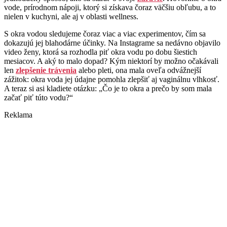
vode, prírodnom nápoji, ktorý si získava čoraz väčšiu obľubu, a to
nielen v kuchyni, ale aj v oblasti wellness.
S okra vodou sledujeme čoraz viac a viac experimentov, čím sa
dokazujú jej blahodárne účinky. Na Instagrame sa nedávno objavilo
video ženy, ktorá sa rozhodla piť okra vodu po dobu šiestich
mesiacov. A aký to malo dopad? Kým niektorí by možno očakávali
len
zlepšenie trávenia
alebo pleti, ona mala oveľa odvážnejší
zážitok: okra voda jej údajne pomohla zlepšiť aj vaginálnu vlhkosť.
A teraz si asi kladiete otázku: „Čo je to okra a prečo by som mala
začať piť túto vodu?“
Reklama