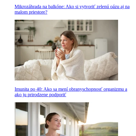
Mikrozáhrada na balkóne: Ako si vytvoriť zelenú oázu aj na
malom priestore?
Imunita po 40: Ako sa mení obranyschopnosť organizmu a
ako ju prirodzene podporiť