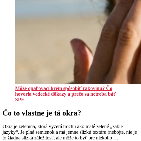
Môže opaľovací krém spôsobiť rakovinu? Čo
hovoria vedecké dôkazy a prečo sa netreba báť
SPF
Čo to vlastne je tá okra?
Okra je zelenina, ktorá vyzerá trochu ako malé zelené „žabie
jazyky“. Je plná semienok a má jemne slizkú textúru (nebojte, nie je
to žiadna slizká záležitosť, ale môže to byť pre niekoho …