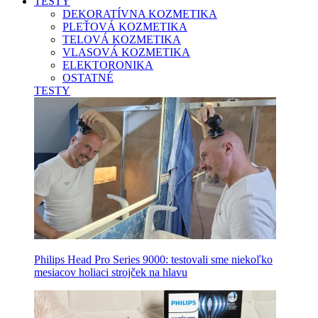
TESTY
DEKORATÍVNA KOZMETIKA
PLEŤOVÁ KOZMETIKA
TELOVÁ KOZMETIKA
VLASOVÁ KOZMETIKA
ELEKTORONIKA
OSTATNÉ
TESTY
Philips Head Pro Series 9000: testovali sme niekoľko
mesiacov holiaci strojček na hlavu