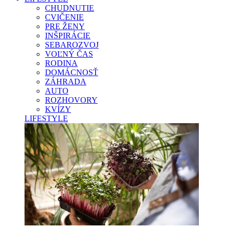
CHUDNUTIE
CVIČENIE
PRE ŽENY
INŠPIRÁCIE
SEBAROZVOJ
VOĽNÝ ČAS
RODINA
DOMÁCNOSŤ
ZÁHRADA
AUTO
ROZHOVORY
KVÍZY
LIFESTYLE