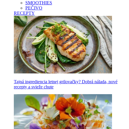
SMOOTHIES
PEČIVO
RECEPTY
Tajná ingrediencia letnej grilovačky? Dobrá nálada, nové
recepty a svieže chute