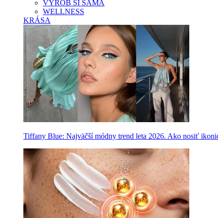
VYROB SI SAMA
WELLNESS
KRÁSA
Tiffany Blue: Najväčší módny trend leta 2026. Ako nosiť ikon