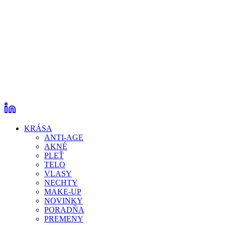
KRÁSA
ANTI-AGE
AKNÉ
PLEŤ
TELO
VLASY
NECHTY
MAKE-UP
NOVINKY
PORADŇA
PREMENY