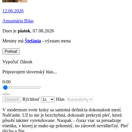
12.06.2026
Annamária Bilas
Dnes je
piatok
, 07.08.2026
Meniny má
Štefánia
- význam mena
Prehrať
Vypočuť článok
Pripravujem slovenský hlas...
0:00
--:--
Rýchlosť
Hlas
Zastaviť
V modernom svete krásy sa samotná definícia dokonalosti mení.
Našťastie. Už to nie je bezchybná, dokonale prekrytá pleť, ktorá
pôsobí takmer vyretušovane. Naopak – čoraz viac sa presadzuje
estetika, v ktorej je make-up prítomný, no zároveň neviditeľný. Pleť
dýcha a žije.