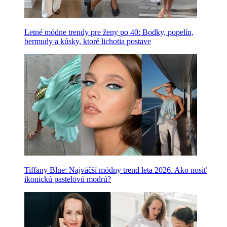
Letné módne trendy pre ženy po 40: Bodky, popelín,
bermudy a kúsky, ktoré lichotia postave
Tiffany Blue: Najväčší módny trend leta 2026. Ako nosiť
ikonickú pastelovú modrú?