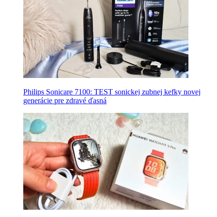
Philips Sonicare 7100: TEST sonickej zubnej kefky novej
generácie pre zdravé ďasná