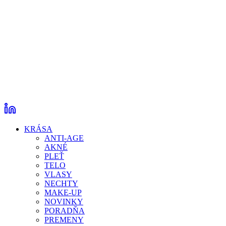
KRÁSA
ANTI-AGE
AKNÉ
PLEŤ
TELO
VLASY
NECHTY
MAKE-UP
NOVINKY
PORADŇA
PREMENY