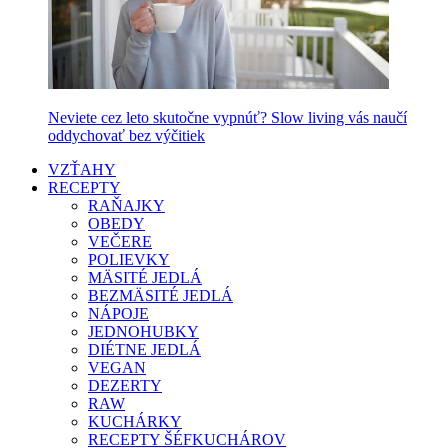
Neviete cez leto skutočne vypnúť? Slow living vás naučí
oddychovať bez výčitiek
VZŤAHY
RECEPTY
RAŇAJKY
OBEDY
VEČERE
POLIEVKY
MÄSITÉ JEDLÁ
BEZMÄSITÉ JEDLÁ
NÁPOJE
JEDNOHUBKY
DIÉTNE JEDLÁ
VEGAN
DEZERTY
RAW
KUCHÁRKY
RECEPTY ŠÉFKUCHÁROV