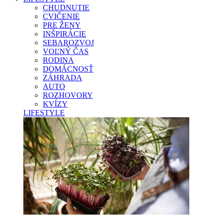
CHUDNUTIE
CVIČENIE
PRE ŽENY
INŠPIRÁCIE
SEBAROZVOJ
VOĽNÝ ČAS
RODINA
DOMÁCNOSŤ
ZÁHRADA
AUTO
ROZHOVORY
KVÍZY
LIFESTYLE