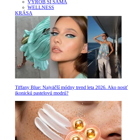
VYROB SI SAMA
WELLNESS
KRÁSA
Tiffany Blue: Najväčší módny trend leta 2026. Ako nosiť
ikonickú pastelovú modrú?