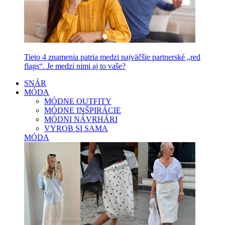
Tieto 4 znamenia patria medzi najväčšie partnerské „red
flags“. Je medzi nimi aj to vaše?
SNÁR
MÓDA
MÓDNE OUTFITY
MÓDNE INŠPIRÁCIE
MÓDNI NÁVRHÁRI
VYROB SI SAMA
MÓDA