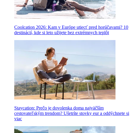
Coolcation 2026: Kam v Európe utiecť pred horúčavami? 10
destinácií, kde si leto užijete bez extrémnych teplôt
Staycation: Prečo je dovolenka doma najväčším
cestovateľským trendom? Ušetríte stovky eur a oddýchnete si
viac