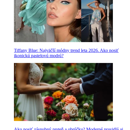
Tiffany Blue: Najväčší módny trend leta 2026. Ako nosiť
ikonickú pastelovú modrú?
Ako nosiť zásnubný prsteň a obrúčku? Moderné pravidlá aj