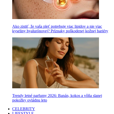
Ako zistiť, že vaša pleť potrebuje viac lipidov a nie viac
kyseliny hyalurónovej? Príznaky poškodenej kožnej bariéry
Trendy letné parfumy 2026: Banán, kokos a vôňa slanej
pokožky ovládnu leto
CELEBRITY
LIFESTYLE