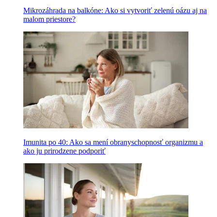
Mikrozáhrada na balkóne: Ako si vytvoriť zelenú oázu aj na
malom priestore?
Imunita po 40: Ako sa mení obranyschopnosť organizmu a
ako ju prirodzene podporiť