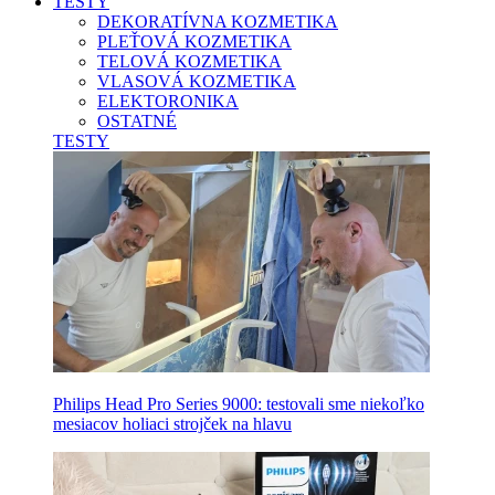
TESTY
DEKORATÍVNA KOZMETIKA
PLEŤOVÁ KOZMETIKA
TELOVÁ KOZMETIKA
VLASOVÁ KOZMETIKA
ELEKTORONIKA
OSTATNÉ
TESTY
Philips Head Pro Series 9000: testovali sme niekoľko
mesiacov holiaci strojček na hlavu