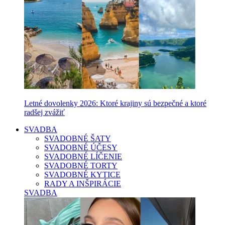
Letné dovolenky 2026: Ktoré krajiny sú bezpečné a ktoré
radšej zvážiť
SVADBA
SVADOBNÉ ŠATY
SVADOBNÉ ÚČESY
SVADOBNÉ LÍČENIE
SVADOBNÉ TORTY
SVADOBNÉ KYTICE
RADY A INŠPIRÁCIE
SVADBA