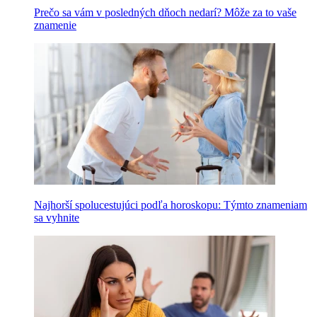
Prečo sa vám v posledných dňoch nedarí? Môže za to vaše
znamenie
Najhorší spolucestujúci podľa horoskopu: Týmto znameniam
sa vyhnite