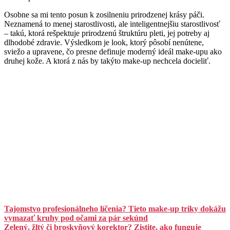
Osobne sa mi tento posun k zosilneniu prirodzenej krásy páči.
Neznamená to menej starostlivosti, ale inteligentnejšiu starostlivosť
– takú, ktorá rešpektuje prirodzenú štruktúru pleti, jej potreby aj
dlhodobé zdravie. Výsledkom je look, ktorý pôsobí nenútene,
sviežo a upravene, čo presne definuje moderný ideál make-upu ako
druhej kože. A ktorá z nás by takýto make-up nechcela docieliť.
Tajomstvo profesionálneho líčenia? Tieto make-up triky dokážu
vymazať kruhy pod očami za pár sekúnd
Zelený, žltý či broskyňový korektor? Zistite, ako funguje