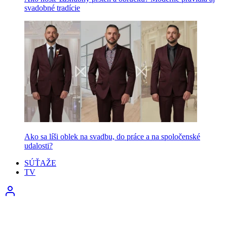
svadobné tradície
Ako sa líši oblek na svadbu, do práce a na spoločenské
udalosti?
SÚŤAŽE
TV