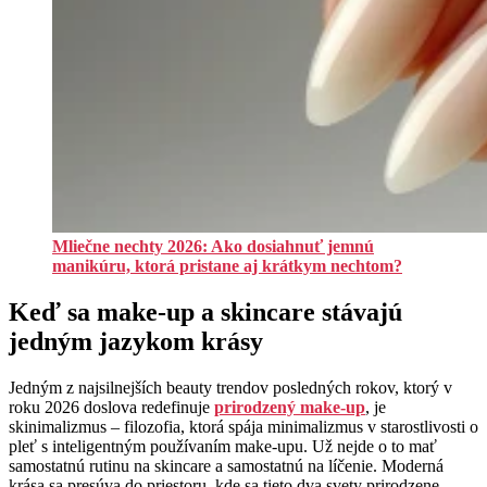
Mliečne nechty 2026: Ako dosiahnuť jemnú
manikúru, ktorá pristane aj krátkym nechtom?
Keď sa make-up a skincare stávajú
jedným jazykom krásy
Jedným z najsilnejších beauty trendov posledných rokov, ktorý v
roku 2026 doslova redefinuje
prirodzený make-up
, je
skinimalizmus – filozofia, ktorá spája minimalizmus v starostlivosti o
pleť s inteligentným používaním make-upu. Už nejde o to mať
samostatnú rutinu na skincare a samostatnú na líčenie. Moderná
krása sa presúva do priestoru, kde sa tieto dva svety prirodzene