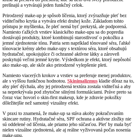
prelínajú a vytvárajú jeden funkčný celok.
Prirodzený make-up je spôsob líčenia, ktorý zvýrazňuje pleť bez
viditeľného krytia a vytvára efekt druhej kože. Základom tohto
prístupu je myšlienka, že pleť nemá byť prekrytá, ale podporená.
Namiesto ťažkých vrstiev klasického make-upu sa do popredia
dostávajú produkty, ktoré kombinujú starostlivosť o pokožku a
jemné zjednotenie tónu. Patria sem napríklad tónované séra, ľahké
tónovacie krémy alebo make-upy s textúrou séra, ktoré obsahujú
hydratačné, upokojujúce či ochranné aktívne látky a zároveň
poskytujú veľmi jemné krytie. Výsledkom je efekt, ktorý nepôsobí
ako make-up, ale skôr ako prirodzené vylepšenie pleti.
Namiesto viacerých krokov a vrstiev sa preferuje menej produktov,
ale s vyššou funkčnou hodnotou.
Skinimalizmus
kladie dôraz na to,
aby pleť dýchala, aby jej prirodzená textúra zostala viditeľná a aby
sa neprekrývala pod zbytočne silnými formuláciami. Práve preto sa
čoraz viac hovorí o skin-first makeup, kde je zdravie pokožky
dôležitejšie než samotný vizuálny efekt.
V praxi to znamená, že make-up sa stáva akoby pokračovaním
skincare rutiny. Hydratačné séra, SPF ochrana a aktívne zložky nie
sú oddelené od líčenia, ale priamo jeho súčasťou. Pleť by mala byť
nielen vizuálne zjednotená, ale aj reálne vyživovaná počas nosenia
make-upu.