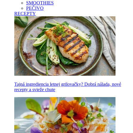
SMOOTHIES
PEČIVO
RECEPTY
Tajná ingrediencia letnej grilovačky? Dobrá nálada, nové
recepty a svieže chute