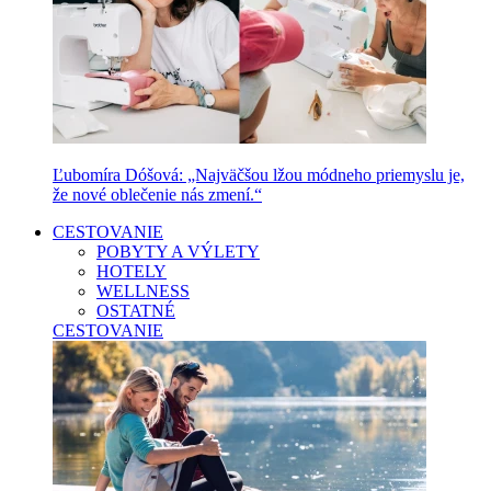
Ľubomíra Dóšová: „Najväčšou lžou módneho priemyslu je,
že nové oblečenie nás zmení.“
CESTOVANIE
POBYTY A VÝLETY
HOTELY
WELLNESS
OSTATNÉ
CESTOVANIE