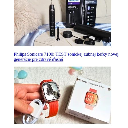
Philips Sonicare 7100: TEST sonickej zubnej kefky novej
generácie pre zdravé ďasná