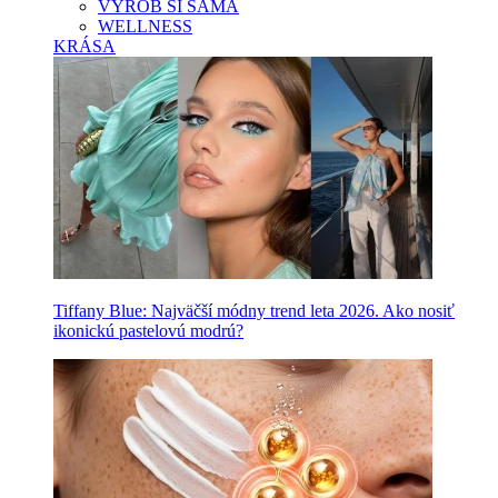
VYROB SI SAMA
WELLNESS
KRÁSA
Tiffany Blue: Najväčší módny trend leta 2026. Ako nosiť
ikonickú pastelovú modrú?