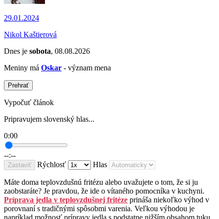
29.01.2024
Nikol Kaštierová
Dnes je
sobota
, 08.08.2026
Meniny má
Oskar
- význam mena
Prehrať
Vypočuť článok
Pripravujem slovenský hlas...
0:00
--:--
Rýchlosť
Hlas
Zastaviť
Máte doma teplovzdušnú fritézu alebo uvažujete o tom, že si ju
zaobstaráte? Je pravdou, že ide o vítaného pomocníka v kuchyni.
Príprava jedla v teplovzdušnej fritéze
prináša niekoľko výhod v
porovnaní s tradičnými spôsobmi varenia. Veľkou výhodou je
napríklad možnosť prípravy jedla s podstatne nižším obsahom tuku