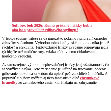
Soft box bob 2026: Komu pristane mäkký bob a
ako ho upraviť bez zdĺhavého stylingu?
V teplovzdušnej fritéze sa dá množstvo pokrmov pripraviť omnoho
zdravším spôsobom. Výhodou tohto kuchynského pomocníka je tiež
rýchlosť a efektivita. Teplovzdušné fritézy zvyčajne pripravujú jedlá
rýchlejšie než tradičné rúry, vďaka efektívnemu cirkulovaniu
horúceho vzduchu.
A, samozrejme, výhodou teplovzdušnej fritézy je aj všestrannosť, čo
sa využívania týka. Toto zariadenie je určené na fritovanie, pečenie,
grilovanie, dokonca sa v ňom dá upiecť pečivo, chlieb či múčnik. A
pripraviť si v ňom môžete aj tieto fantastické dlhé
chrumkavé
hranolky
zo zemiakového cesta, ktoré lákajú na zahryznutie.