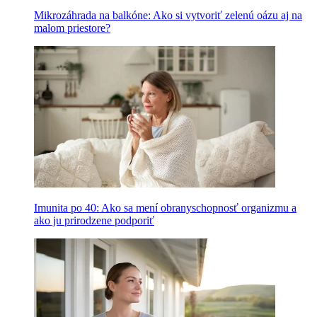
Mikrozáhrada na balkóne: Ako si vytvoriť zelenú oázu aj na
malom priestore?
Imunita po 40: Ako sa mení obranyschopnosť organizmu a
ako ju prirodzene podporiť