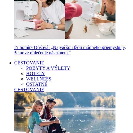
Ľubomíra Dóšová: „Najväčšou lžou módneho priemyslu je,
že nové oblečenie nás zmení.“
CESTOVANIE
POBYTY A VÝLETY
HOTELY
WELLNESS
OSTATNÉ
CESTOVANIE