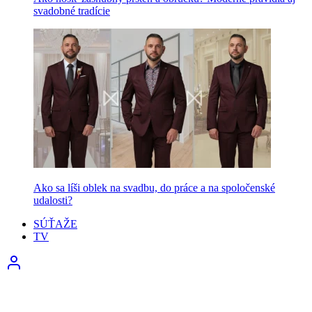
svadobné tradície
Ako sa líši oblek na svadbu, do práce a na spoločenské
udalosti?
SÚŤAŽE
TV