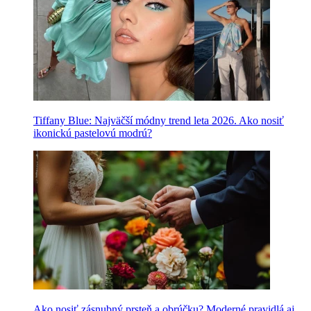
Tiffany Blue: Najväčší módny trend leta 2026. Ako nosiť
ikonickú pastelovú modrú?
Ako nosiť zásnubný prsteň a obrúčku? Moderné pravidlá aj