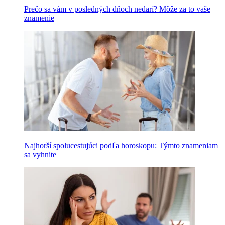
Prečo sa vám v posledných dňoch nedarí? Môže za to vaše
znamenie
Najhorší spolucestujúci podľa horoskopu: Týmto znameniam
sa vyhnite