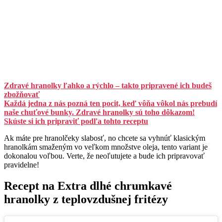
Zdravé hranolky ľahko a rýchlo – takto pripravené ich budeš
zbožňovať
Každá jedna z nás pozná ten pocit, keď vôňa vôkol nás prebudí
naše chuťové bunky. Zdravé hranolky sú toho dôkazom!
Skúste si ich pripraviť podľa tohto receptu
Ak máte pre hranolčeky slabosť, no chcete sa vyhnúť klasickým
hranolkám smaženým vo veľkom množstve oleja, tento variant je
dokonalou voľbou. Verte, že neoľutujete a bude ich pripravovať
pravidelne!
Recept na Extra dlhé chrumkavé
hranolky z teplovzdušnej fritézy