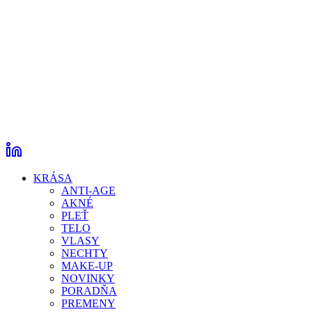
KRÁSA
ANTI-AGE
AKNÉ
PLEŤ
TELO
VLASY
NECHTY
MAKE-UP
NOVINKY
PORADŇA
PREMENY