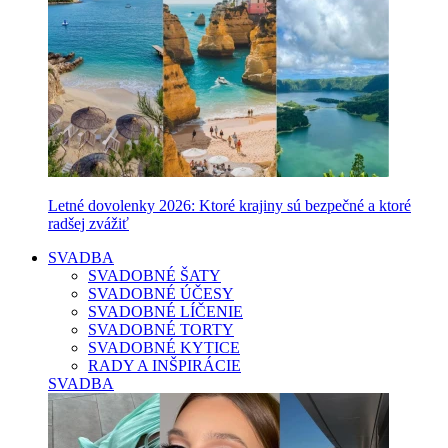
Letné dovolenky 2026: Ktoré krajiny sú bezpečné a ktoré
radšej zvážiť
SVADBA
SVADOBNÉ ŠATY
SVADOBNÉ ÚČESY
SVADOBNÉ LÍČENIE
SVADOBNÉ TORTY
SVADOBNÉ KYTICE
RADY A INŠPIRÁCIE
SVADBA