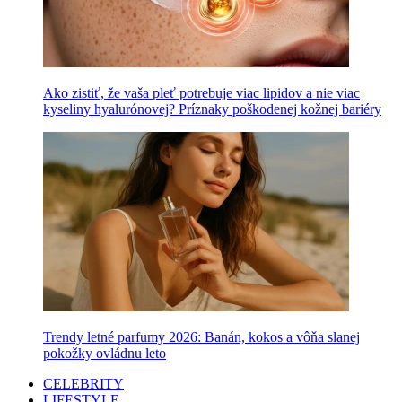
Ako zistiť, že vaša pleť potrebuje viac lipidov a nie viac
kyseliny hyalurónovej? Príznaky poškodenej kožnej bariéry
Trendy letné parfumy 2026: Banán, kokos a vôňa slanej
pokožky ovládnu leto
CELEBRITY
LIFESTYLE