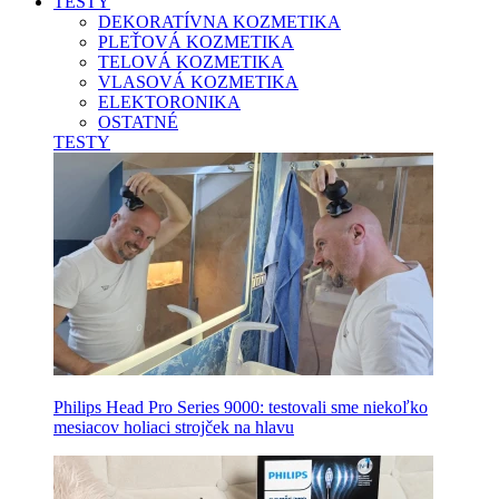
TESTY
DEKORATÍVNA KOZMETIKA
PLEŤOVÁ KOZMETIKA
TELOVÁ KOZMETIKA
VLASOVÁ KOZMETIKA
ELEKTORONIKA
OSTATNÉ
TESTY
Philips Head Pro Series 9000: testovali sme niekoľko
mesiacov holiaci strojček na hlavu