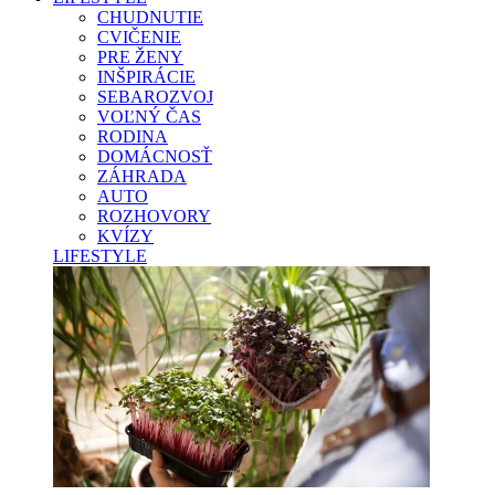
CHUDNUTIE
CVIČENIE
PRE ŽENY
INŠPIRÁCIE
SEBAROZVOJ
VOĽNÝ ČAS
RODINA
DOMÁCNOSŤ
ZÁHRADA
AUTO
ROZHOVORY
KVÍZY
LIFESTYLE