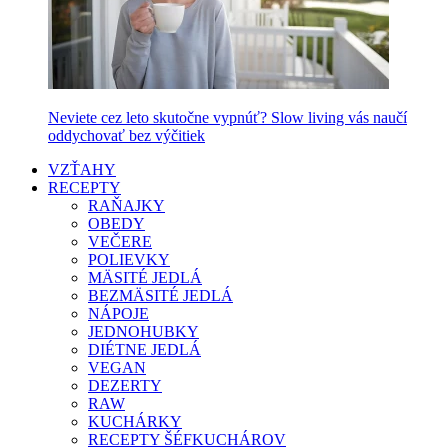
Neviete cez leto skutočne vypnúť? Slow living vás naučí
oddychovať bez výčitiek
VZŤAHY
RECEPTY
RAŇAJKY
OBEDY
VEČERE
POLIEVKY
MÄSITÉ JEDLÁ
BEZMÄSITÉ JEDLÁ
NÁPOJE
JEDNOHUBKY
DIÉTNE JEDLÁ
VEGAN
DEZERTY
RAW
KUCHÁRKY
RECEPTY ŠÉFKUCHÁROV