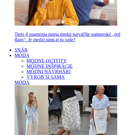
Tieto 4 znamenia patria medzi najväčšie partnerské „red
flags“. Je medzi nimi aj to vaše?
SNÁR
MÓDA
MÓDNE OUTFITY
MÓDNE INŠPIRÁCIE
MÓDNI NÁVRHÁRI
VYROB SI SAMA
MÓDA