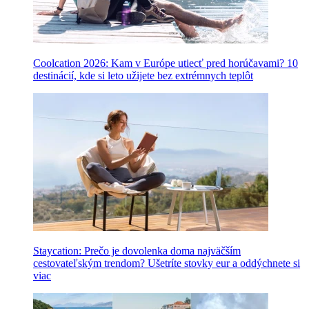
Coolcation 2026: Kam v Európe utiecť pred horúčavami? 10
destinácií, kde si leto užijete bez extrémnych teplôt
Staycation: Prečo je dovolenka doma najväčším
cestovateľským trendom? Ušetríte stovky eur a oddýchnete si
viac