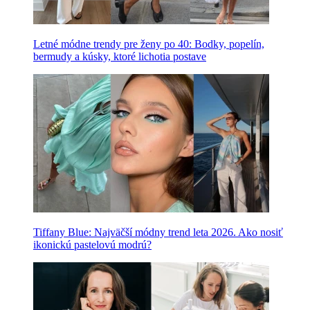
Letné módne trendy pre ženy po 40: Bodky, popelín,
bermudy a kúsky, ktoré lichotia postave
Tiffany Blue: Najväčší módny trend leta 2026. Ako nosiť
ikonickú pastelovú modrú?