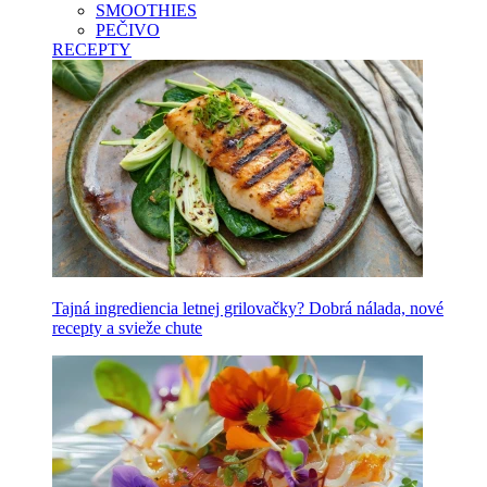
SMOOTHIES
PEČIVO
RECEPTY
Tajná ingrediencia letnej grilovačky? Dobrá nálada, nové
recepty a svieže chute