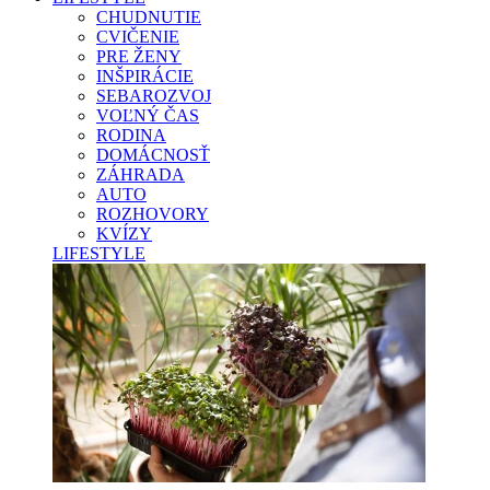
CHUDNUTIE
CVIČENIE
PRE ŽENY
INŠPIRÁCIE
SEBAROZVOJ
VOĽNÝ ČAS
RODINA
DOMÁCNOSŤ
ZÁHRADA
AUTO
ROZHOVORY
KVÍZY
LIFESTYLE