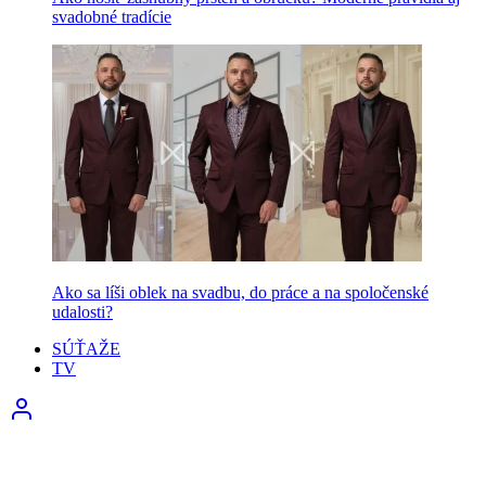
svadobné tradície
Ako sa líši oblek na svadbu, do práce a na spoločenské
udalosti?
SÚŤAŽE
TV