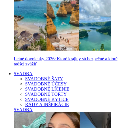
Letné dovolenky 2026: Ktoré krajiny sú bezpečné a ktoré
radšej zvážiť
SVADBA
SVADOBNÉ ŠATY
SVADOBNÉ ÚČESY
SVADOBNÉ LÍČENIE
SVADOBNÉ TORTY
SVADOBNÉ KYTICE
RADY A INŠPIRÁCIE
SVADBA