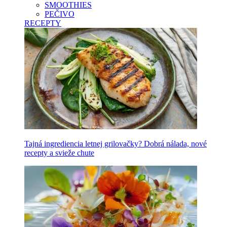
SMOOTHIES
PEČIVO
RECEPTY
Tajná ingrediencia letnej grilovačky? Dobrá nálada, nové
recepty a svieže chute