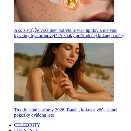
Ako zistiť, že vaša pleť potrebuje viac lipidov a nie viac
kyseliny hyalurónovej? Príznaky poškodenej kožnej bariéry
Trendy letné parfumy 2026: Banán, kokos a vôňa slanej
pokožky ovládnu leto
CELEBRITY
LIFESTYLE