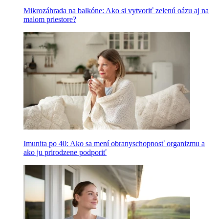
Mikrozáhrada na balkóne: Ako si vytvoriť zelenú oázu aj na
malom priestore?
Imunita po 40: Ako sa mení obranyschopnosť organizmu a
ako ju prirodzene podporiť