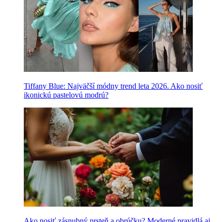
Tiffany Blue: Najväčší módny trend leta 2026. Ako nosiť
ikonickú pastelovú modrú?
Ako nosiť zásnubný prsteň a obrúčku? Moderné pravidlá aj