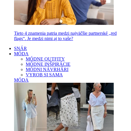
Tieto 4 znamenia patria medzi najväčšie partnerské „red
flags“. Je medzi nimi aj to vaše?
SNÁR
MÓDA
MÓDNE OUTFITY
MÓDNE INŠPIRÁCIE
MÓDNI NÁVRHÁRI
VYROB SI SAMA
MÓDA