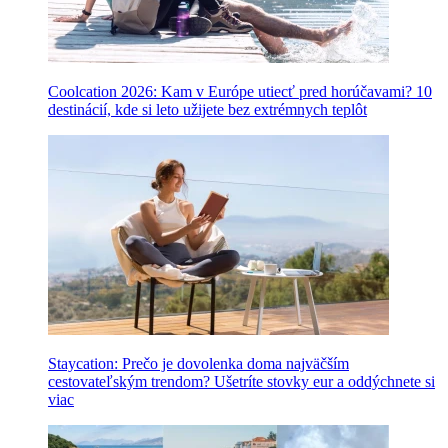
Coolcation 2026: Kam v Európe utiecť pred horúčavami? 10
destinácií, kde si leto užijete bez extrémnych teplôt
Staycation: Prečo je dovolenka doma najväčším
cestovateľským trendom? Ušetríte stovky eur a oddýchnete si
viac