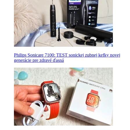
Philips Sonicare 7100: TEST sonickej zubnej kefky novej
generácie pre zdravé ďasná