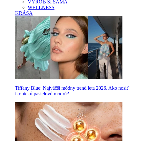
VYROB SI SAMA
WELLNESS
KRÁSA
Tiffany Blue: Najväčší módny trend leta 2026. Ako nosiť
ikonickú pastelovú modrú?