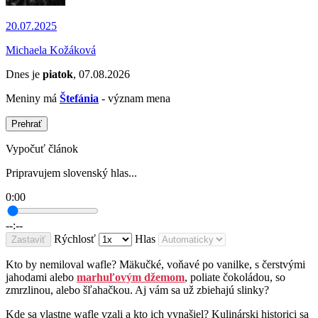
20.07.2025
Michaela Kožáková
Dnes je
piatok
, 07.08.2026
Meniny má
Štefánia
- význam mena
Prehrať
Vypočuť článok
Pripravujem slovenský hlas...
0:00
--:--
Rýchlosť
Hlas
Zastaviť
Kto by nemiloval wafle? Mäkučké, voňavé po vanilke, s čerstvými
jahodami alebo
marhuľovým džemom
, poliate čokoládou, so
zmrzlinou, alebo šľahačkou. Aj vám sa už zbiehajú slinky?
Kde sa vlastne wafle vzali a kto ich vynašiel? Kulinárski historici sa