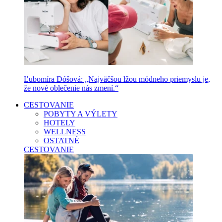
Ľubomíra Dóšová: „Najväčšou lžou módneho priemyslu je,
že nové oblečenie nás zmení.“
CESTOVANIE
POBYTY A VÝLETY
HOTELY
WELLNESS
OSTATNÉ
CESTOVANIE