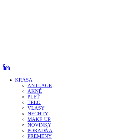
KRÁSA
ANTI-AGE
AKNÉ
PLEŤ
TELO
VLASY
NECHTY
MAKE-UP
NOVINKY
PORADŇA
PREMENY