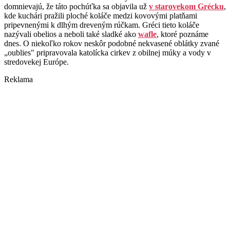
domnievajú, že táto pochúťka sa objavila už
v starovekom Grécku
,
kde kuchári pražili ploché koláče medzi kovovými platňami
pripevnenými k dlhým dreveným rúčkam. Gréci tieto koláče
nazývali obelios a neboli také sladké ako
wafle
, ktoré poznáme
dnes. O niekoľko rokov neskôr podobné nekvasené oblátky zvané
„oublies" pripravovala katolícka cirkev z obilnej múky a vody v
stredovekej Európe.
Reklama