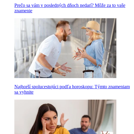
Prečo sa vám v posledných dňoch nedarí? Môže za to vaše
znamenie
Najhorší spolucestujúci podľa horoskopu: Týmto znameniam
sa vyhnite