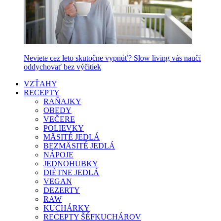
Neviete cez leto skutočne vypnúť? Slow living vás naučí
oddychovať bez výčitiek
VZŤAHY
RECEPTY
RAŇAJKY
OBEDY
VEČERE
POLIEVKY
MÄSITÉ JEDLÁ
BEZMÄSITÉ JEDLÁ
NÁPOJE
JEDNOHUBKY
DIÉTNE JEDLÁ
VEGAN
DEZERTY
RAW
KUCHÁRKY
RECEPTY ŠÉFKUCHÁROV