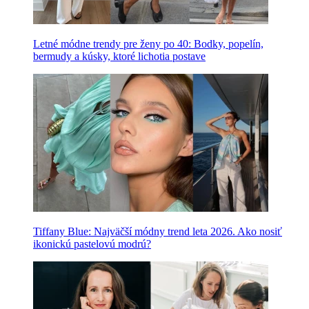
Letné módne trendy pre ženy po 40: Bodky, popelín,
bermudy a kúsky, ktoré lichotia postave
Tiffany Blue: Najväčší módny trend leta 2026. Ako nosiť
ikonickú pastelovú modrú?