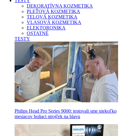
TESTY
DEKORATÍVNA KOZMETIKA
PLEŤOVÁ KOZMETIKA
TELOVÁ KOZMETIKA
VLASOVÁ KOZMETIKA
ELEKTORONIKA
OSTATNÉ
TESTY
Philips Head Pro Series 9000: testovali sme niekoľko
mesiacov holiaci strojček na hlavu