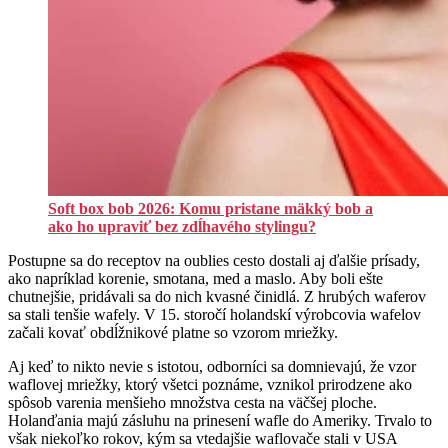
Soft box bob 2026: Komu pristane mäkký bob a
ako ho upraviť bez zdĺhavého stylingu?
Postupne sa do receptov na oublies cesto dostali aj ďalšie prísady,
ako napríklad korenie, smotana, med a maslo. Aby boli ešte
chutnejšie, pridávali sa do nich kvasné činidlá. Z hrubých waferov
sa stali tenšie wafely. V 15. storočí holandskí výrobcovia wafelov
začali kovať obdĺžnikové platne so vzorom mriežky.
Aj keď to nikto nevie s istotou, odborníci sa domnievajú, že vzor
waflovej mriežky, ktorý všetci poznáme, vznikol prirodzene ako
spôsob varenia menšieho množstva cesta na väčšej ploche.
Holanďania majú zásluhu na prinesení wafle do Ameriky. Trvalo to
však niekoľko rokov, kým sa vtedajšie waflovače stali v USA