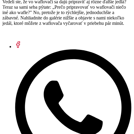
Vedeli ste, že vo waflovači sa dajú pripraviť aj rôzne ďalšie jedlá?
Teraz sa sami seba pýtate: „Prečo pripravovať vo waflovači niečo
iné ako wafle?" No, pretože je to rýchlejšie, jednoduchšie a
zábavné. Nahliadnite do galérie nižšie a objavte s nami niekoľko
jedál, ktoré môžete z waflovača vyčarovať v priebehu pár minút.