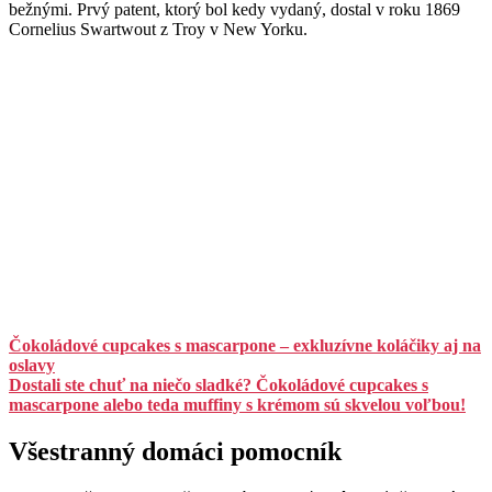
bežnými. Prvý patent, ktorý bol kedy vydaný, dostal v roku 1869
Cornelius Swartwout z Troy v New Yorku.
Čokoládové cupcakes s mascarpone – exkluzívne koláčiky aj na
oslavy
Dostali ste chuť na niečo sladké? Čokoládové cupcakes s
mascarpone alebo teda muffiny s krémom sú skvelou voľbou!
Všestranný domáci pomocník