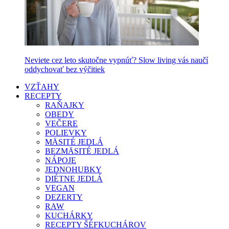
Neviete cez leto skutočne vypnúť? Slow living vás naučí
oddychovať bez výčitiek
VZŤAHY
RECEPTY
RAŇAJKY
OBEDY
VEČERE
POLIEVKY
MÄSITÉ JEDLÁ
BEZMÄSITÉ JEDLÁ
NÁPOJE
JEDNOHUBKY
DIÉTNE JEDLÁ
VEGAN
DEZERTY
RAW
KUCHÁRKY
RECEPTY ŠÉFKUCHÁROV