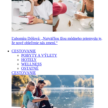
Ľubomíra Dóšová: „Najväčšou lžou módneho priemyslu je,
že nové oblečenie nás zmení.“
CESTOVANIE
POBYTY A VÝLETY
HOTELY
WELLNESS
OSTATNÉ
CESTOVANIE