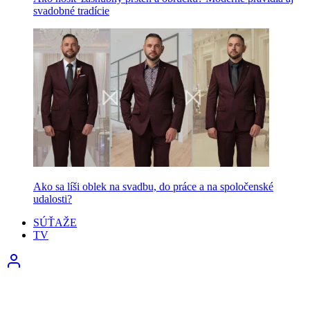
svadobné tradície
Ako sa líši oblek na svadbu, do práce a na spoločenské
udalosti?
SÚŤAŽE
TV