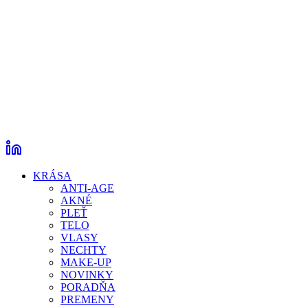
KRÁSA
ANTI-AGE
AKNÉ
PLEŤ
TELO
VLASY
NECHTY
MAKE-UP
NOVINKY
PORADŇA
PREMENY