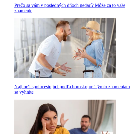
Prečo sa vám v posledných dňoch nedarí? Môže za to vaše
znamenie
Najhorší spolucestujúci podľa horoskopu: Týmto znameniam
sa vyhnite