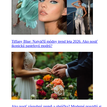
Tiffany Blue: Najväčší módny trend leta 2026. Ako nosiť
ikonickú pastelovú modrú?
Ako nosiť zásnubný prsteň a obrúčku? Moderné pravidlá aj