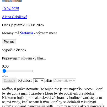
10.04.2025
Alena Čabáková
Dnes je
piatok
, 07.08.2026
Meniny má
Štefánia
- význam mena
Prehrať
Vypočuť článok
Pripravujem slovenský hlas...
0:00
--:--
Rýchlosť
Hlas
Zastaviť
Možno si práve hovoríte, že bujón nie je tou najlepšou vecou, ktorú
by ste doma mali v zásobe a ktorú by ste používali pravidelne.
Niekomu bujón príde ako skvelá záchrana v hodine dvanástej, a to
najmä vtedy, keď nepatrí k tým, ktorí by sa dokázali v kuchyni
zvŕtať a vyvárať najrôznejšie jedlá. Iným zase príde ako tá najväčšia