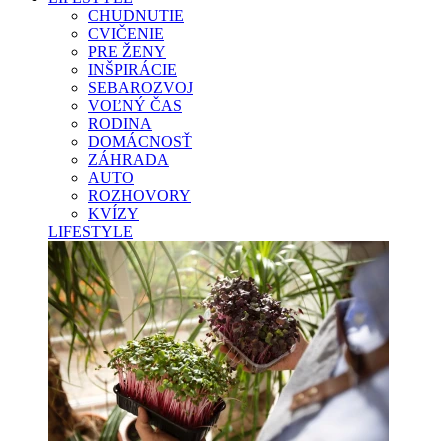
CHUDNUTIE
CVIČENIE
PRE ŽENY
INŠPIRÁCIE
SEBAROZVOJ
VOĽNÝ ČAS
RODINA
DOMÁCNOSŤ
ZÁHRADA
AUTO
ROZHOVORY
KVÍZY
LIFESTYLE