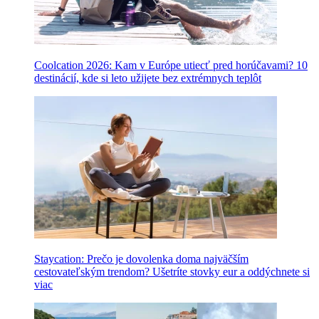
Coolcation 2026: Kam v Európe utiecť pred horúčavami? 10
destinácií, kde si leto užijete bez extrémnych teplôt
Staycation: Prečo je dovolenka doma najväčším
cestovateľským trendom? Ušetríte stovky eur a oddýchnete si
viac