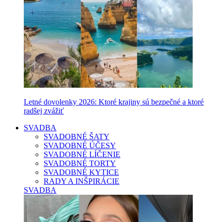
Letné dovolenky 2026: Ktoré krajiny sú bezpečné a ktoré
radšej zvážiť
SVADBA
SVADOBNÉ ŠATY
SVADOBNÉ ÚČESY
SVADOBNÉ LÍČENIE
SVADOBNÉ TORTY
SVADOBNÉ KYTICE
RADY A INŠPIRÁCIE
SVADBA