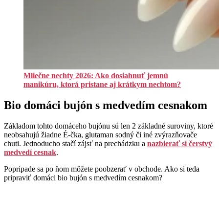
Mliečne nechty 2026: Ako dosiahnuť jemnú
manikúru, ktorá pristane aj krátkym nechtom?
Bio domáci bujón s medvedím cesnakom
Základom tohto domáceho bujónu sú len 2 základné suroviny, ktoré
neobsahujú žiadne É-čka, glutaman sodný či iné zvýrazňovače
chuti. Jednoducho stačí zájsť na prechádzku a
nazbierať si čerstvý
medvedí cesnak
.
Poprípade sa po ňom môžete poobzerať v obchode. Ako si teda
pripraviť domáci bio bujón s medvedím cesnakom?