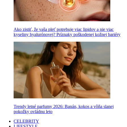
Ako zistiť, že vaša pleť potrebuje viac lipidov a nie viac
kyseliny hyalurónovej? Príznaky poškodenej kožnej bariéry
Trendy letné parfumy 2026: Banán, kokos a vôňa slanej
pokožky ovládnu leto
CELEBRITY
LIFESTYLE