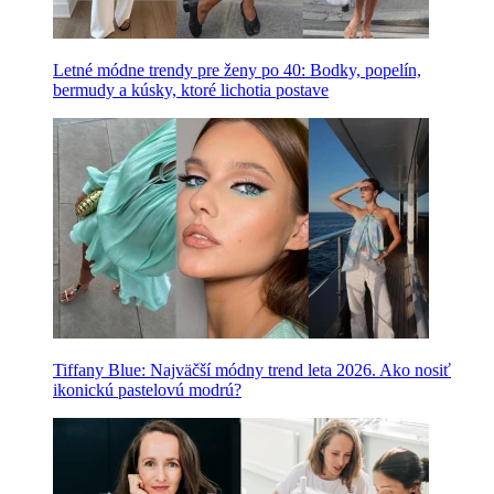
Letné módne trendy pre ženy po 40: Bodky, popelín,
bermudy a kúsky, ktoré lichotia postave
Tiffany Blue: Najväčší módny trend leta 2026. Ako nosiť
ikonickú pastelovú modrú?