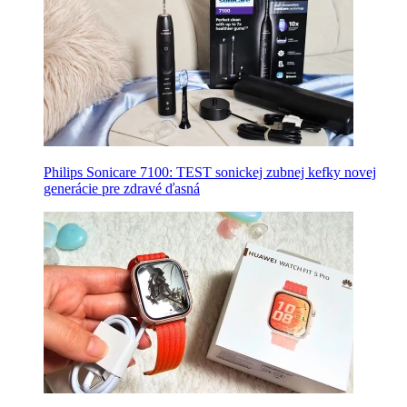
Philips Sonicare 7100: TEST sonickej zubnej kefky novej
generácie pre zdravé ďasná