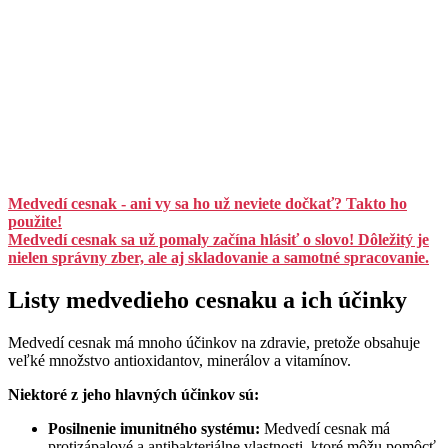
Medvedí cesnak - ani vy sa ho už neviete dočkať? Takto ho
použite!
Medvedí cesnak sa už pomaly začína hlásiť o slovo! Dôležitý je
nielen správny zber, ale aj skladovanie a samotné spracovanie.
Listy medvedieho cesnaku a ich účinky
Medvedí cesnak má mnoho účinkov na zdravie, pretože obsahuje
veľké množstvo antioxidantov, minerálov a vitamínov.
Niektoré z jeho hlavných účinkov sú:
Posilnenie imunitného systému:
Medvedí cesnak má
protizápalové a antibakteriálne vlastnosti, ktoré môžu pomôcť