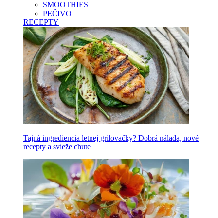
SMOOTHIES
PEČIVO
RECEPTY
Tajná ingrediencia letnej grilovačky? Dobrá nálada, nové
recepty a svieže chute