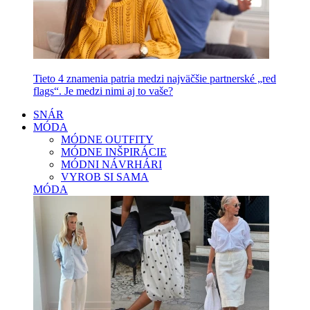
Tieto 4 znamenia patria medzi najväčšie partnerské „red
flags“. Je medzi nimi aj to vaše?
SNÁR
MÓDA
MÓDNE OUTFITY
MÓDNE INŠPIRÁCIE
MÓDNI NÁVRHÁRI
VYROB SI SAMA
MÓDA