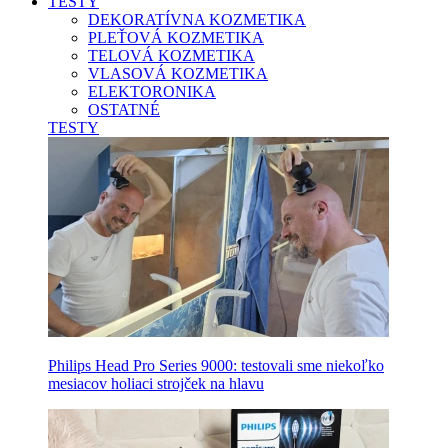
TESTY
DEKORATÍVNA KOZMETIKA
PLEŤOVÁ KOZMETIKA
TELOVÁ KOZMETIKA
VLASOVÁ KOZMETIKA
ELEKTORONIKA
OSTATNÉ
TESTY
Philips Head Pro Series 9000: testovali sme niekoľko
mesiacov holiaci strojček na hlavu