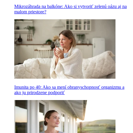
Mikrozáhrada na balkóne: Ako si vytvoriť zelenú oázu aj na
malom priestore?
Imunita po 40: Ako sa mení obranyschopnosť organizmu a
ako ju prirodzene podporiť