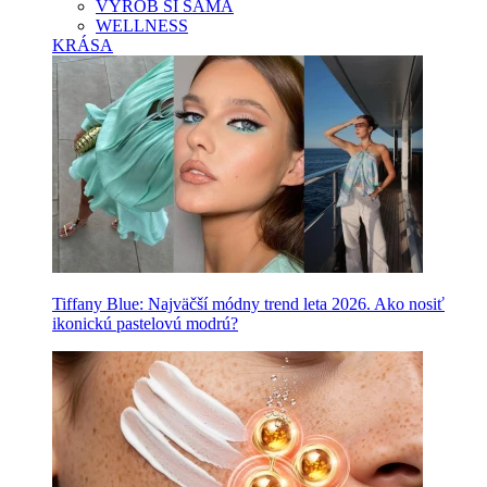
VYROB SI SAMA
WELLNESS
KRÁSA
Tiffany Blue: Najväčší módny trend leta 2026. Ako nosiť
ikonickú pastelovú modrú?