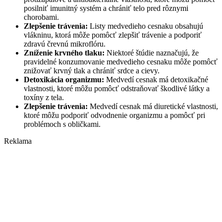
posilniť imunitný systém a chrániť telo pred rôznymi
chorobami.
Zlepšenie trávenia:
Listy medvedieho cesnaku obsahujú
vlákninu, ktorá môže pomôcť zlepšiť trávenie a podporiť
zdravú črevnú mikroflóru.
Zníženie krvného tlaku:
Niektoré štúdie naznačujú, že
pravidelné konzumovanie medvedieho cesnaku môže pomôcť
znižovať krvný tlak a chrániť srdce a cievy.
Detoxikácia organizmu:
Medvedí cesnak má detoxikačné
vlastnosti, ktoré môžu pomôcť odstraňovať škodlivé látky a
toxíny z tela.
Zlepšenie trávenia:
Medvedí cesnak má diuretické vlastnosti,
ktoré môžu podporiť odvodnenie organizmu a pomôcť pri
problémoch s obličkami.
Reklama