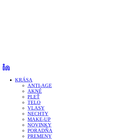
KRÁSA
ANTI-AGE
AKNÉ
PLEŤ
TELO
VLASY
NECHTY
MAKE-UP
NOVINKY
PORADŇA
PREMENY