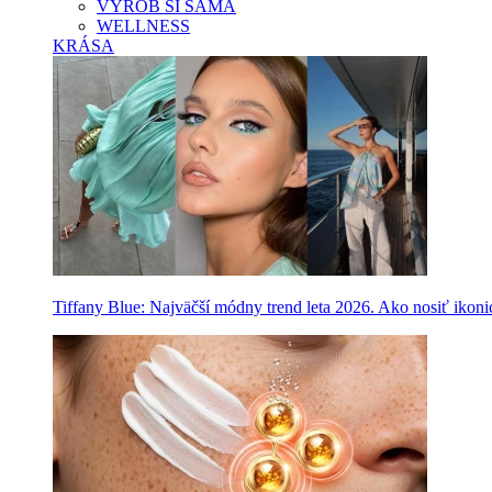
VYROB SI SAMA
WELLNESS
KRÁSA
Tiffany Blue: Najväčší módny trend leta 2026. Ako nosiť ikon